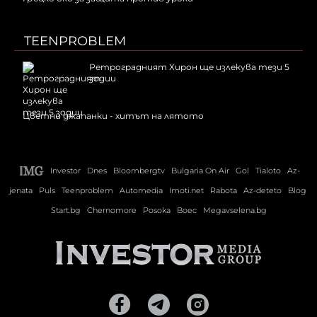
TEENPROBLEM
Ретроградният Хирон ще излекува тези 5
зодии
Цветни джапанки - хитът на лятото
Investor
Dnes
Bloombergtv
Bulgaria On Air
Gol
Tialoto
Az-
jenata
Puls
Teenproblem
Automedia
Imoti.net
Rabota
Az-deteto
Blog
Start.bg
Chernomore
Posoka
Boec
Megavselena.bg