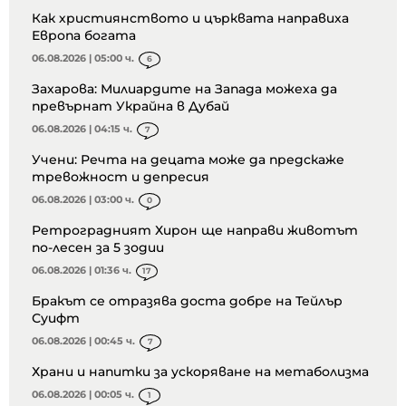
Как християнството и църквата направиха
Европа богата
06.08.2026 | 05:00 ч.
6
Захарова: Милиардите на Запада можеха да
превърнат Украйна в Дубай
06.08.2026 | 04:15 ч.
7
Учени: Речта на децата може да предскаже
тревожност и депресия
06.08.2026 | 03:00 ч.
0
Ретроградният Хирон ще направи животът
по-лесен за 5 зодии
06.08.2026 | 01:36 ч.
17
Бракът се отразява доста добре на Тейлър
Суифт
06.08.2026 | 00:45 ч.
7
Храни и напитки за ускоряване на метаболизма
06.08.2026 | 00:05 ч.
1