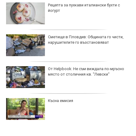
Рецепта за пухкави италиански бухти с
йогурт
Сметище в Пловдив: Общината го чисти,
нарушителите го възстановяват
От Helpbook: Не съм виждала по-мръсно
място от столичния кв. "Левски"
Късна емисия