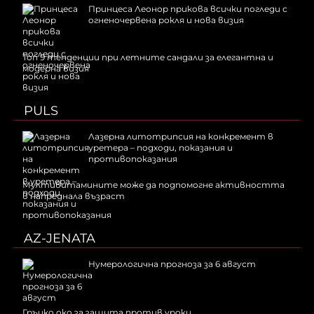
Принцеса Леонор прикова всички погледи с
огненочервена рокля и нова визия
Топ 9 тенденции при летните сандали за елегантна и
модерна визия
PULS
Лазерна литотрипсия на конкремент в
уретера – подходи, показания и
противопоказания
Мултивитамините може да подпомогне активността
в напреднала възраст
AZ-JENATA
Нумерологична прогноза за 6 август
Гръцко око за защита против уроки