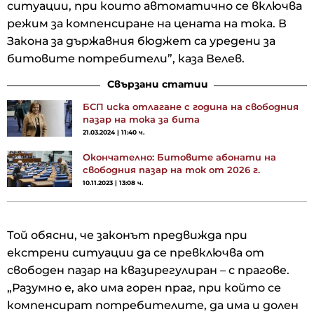
ситуации, при които автоматично се включва
режим за компенсиране на цената на тока. В
Закона за държавния бюджет са уредени за
битовите потребители”, каза Велев.
Свързани статии
БСП иска отлагане с година на свободния
пазар на тока за бита
21.03.2024 | 11:40 ч.
Окончателно: Битовите абонати на
свободния пазар на ток от 2026 г.
10.11.2023 | 13:08 ч.
Той обясни, че законът предвижда при
екстрени ситуации да се превключва от
свободен пазар на квазирегулиран – с прагове.
„Разумно е, ако има горен праг, при който се
компенсират потребителите, да има и долен