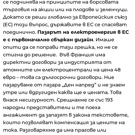
се подчинява на принципите на борсовата
търговия на акции или на плодове и зеленчуци.
Докато се реши глобално за Европейския съюз
(ЕС) този въпрос, държавите в ЕС се спасяват
поединично.
Пазарът на електроенергия в ЕС
е с първоначално сбъркан дизайн
. Имаше
опити да се поправи тази грешка, но не се
стигна до решение. Във Франция има
директни договори за индустрията от
атомните им електроцентрали на цена 48
евро – това са дългосрочни договори. Ние
пазаруваме от пазара „Ден напред” и не знаем
утре или вдругиден каква ще е цената. Това
внася несигурност. Срещнахме се със 193
народни представители и те поеха
ангажимент да запазят в закона текстовете,
които позволяват компенсация за цените на
тока. Разговаряхме да има прагове или