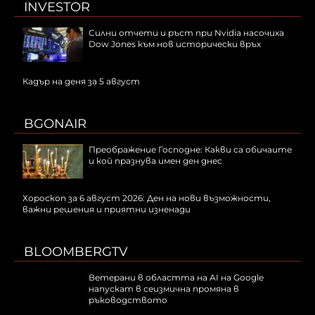
INVESTOR
Силни отчети и ръст при Nvidia насочиха
Dow Jones към нов исторически връх
Кадър на деня за 5 август
BGONAIR
Преображение Господне: Какви са обичаите
и кой празнува имен ден днес
Хороскоп за 6 август 2026: Ден на нови възможности,
важни решения и приятни изненади
BLOOMBERGTV
Ветерани в областта на AI на Google
напускат в сеизмична промяна в
ръководството