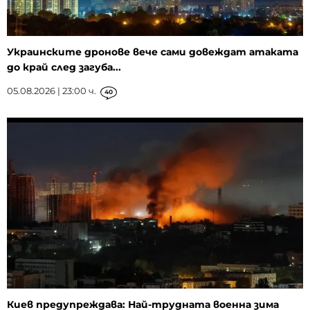
Украинските дронове вече сами довеждат атаката
до край след загуба...
05.08.2026 | 23:00 ч.
40
Киев предупреждава: Най-трудната военна зима