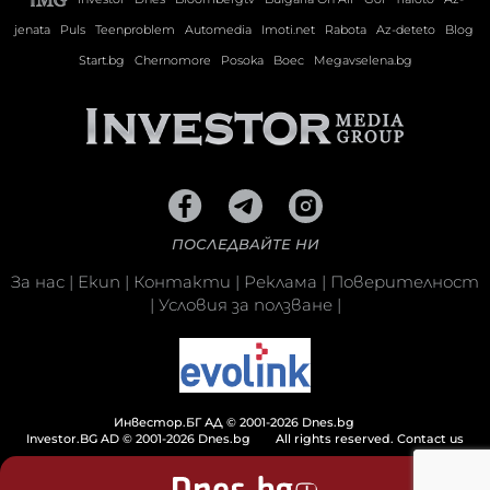
jenata
Puls
Teenproblem
Automedia
Imoti.net
Rabota
Az-deteto
Blog
Start.bg
Chernomore
Posoka
Boec
Megavselena.bg
ПОСЛЕДВАЙТЕ НИ
За нас
|
Екип
|
Контакти
|
Реклама
|
Поверителност
|
Условия за ползване
|
Инвестор.БГ АД © 2001-2026 Dnes.bg
Investor.BG AD © 2001-2026 Dnes.bg
All rights reserved.
Contact us