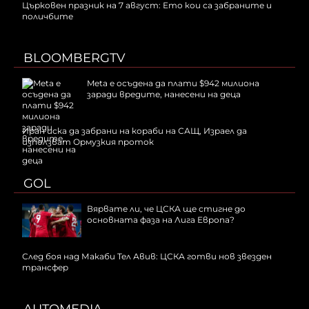
Църковен празник на 7 август: Ето кои са забраните и
поличбите
BLOOMBERGTV
Meta е осъдена да плати $942 милиона
заради вредите, нанесени на деца
Иран иска да забрани на кораби на САЩ, Израел да
използват Ормузкия проток
GOL
Вярвате ли, че ЦСКА ще стигне до
основната фаза на Лига Европа?
След боя над Макаби Тел Авив: ЦСКА готви нов звезден
трансфер