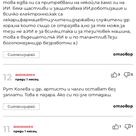
това едва ли са притрябвали на някой,па камо ли на
ИИ. Бяха щастливи и защитаваха ИИ,роботизация и
всичко електронно,как са
лекари,фармацевти,учители,държавни служители др
хора,на които също се отразява а,но за тях може,за
тези не а.ИИ е за всички,така и за тези.Човек машина,
това е бъдещето,пък ИИ е и по талантлив.Тези
богопомазани,др безработни а.)
отговор
Сигнализирай
12
анонимен
3
0
преди 1 месец
Рут Колева и др. артисти и чалги остават без
заплати. Това е пазара. Ако си по-зле отпадаш.
отговор
Сигнализирай
11
анонимен
1
1
преди 1 месец