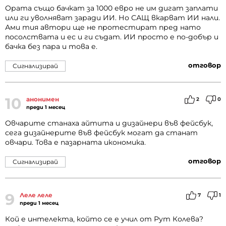
Ората също бачкат за 1000 евро не им дигат заплати
или ги уволняват заради ИИ. Но САЩ вкарват ИИ нали.
Ами тия автори ще не протестират пред нато
посолствата и ес и ги съдат. ИИ просто е по-добър и
бачка без пара и това е.
отговор
Сигнализирай
10
анонимен
2
0
преди 1 месец
Овчарите станаха айтита и дизайнери във фейсбук,
сега дизайнерите във фейсбук могат да станат
овчари. Това е пазарната икономика.
отговор
Сигнализирай
9
Леле леле
7
1
преди 1 месец
Кой е интелекта, който се е учил от Рут Колева?