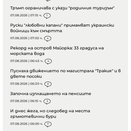
Тръмп ограничава с укази "родилния туризъм"
07.08.2026 | 07:15 ч.
1
Руски "любовни капани" примамват украински
войници към смъртта
07.08.2026 | 07:02 ч.
4
Рекорд на остров Майорка: 33 градуса на
морската вода
07.08.2026 | 06:45 ч.
4
Пуснаха движението по магистрала "Тракия" и в
двете посоки
07.08.2026 | 06:30 ч.
0
Започна изплащането на пенсиите
07.08.2026 | 06:15 ч.
3
И днес жега, но следобед на места
гръмотевични бури
07.08.2026 | 06:00 ч.
7