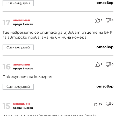
отговор
Сигнализирай
17
анонимен
3
0
преди 1 месец
Тие навремето се опитаха да извиват ръцете на БНР
за авторски права, ама не им мина номера !
отговор
Сигнализирай
16
анонимен
2
0
преди 1 месец
Пак глупост на килограм
отговор
Сигнализирай
15
анонимен
0
0
преди 1 месец