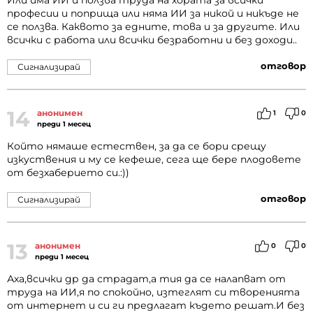
Или има ИИ и ползва труда на хората за всички
професии и поприща или няма ИИ за никой и никъде не
се ползва. Каквото за едните, това и за другите. Или
всички с работа или всички безработни и без доходи..
отговор
Сигнализирай
14
анонимен
1
0
преди 1 месец
Който нямаше естествен, за да се бори срещу
изкуствения и му се кефеше, сега ще бере плодовете
от безхаберието си.:))
отговор
Сигнализирай
13
анонимен
0
0
преди 1 месец
Аха,всички др да страдат,а тия да се налапват от
труда на ИИ,я по спокойно, изтеглят си творенията
от интернет и си ги предлагат където решат.И без