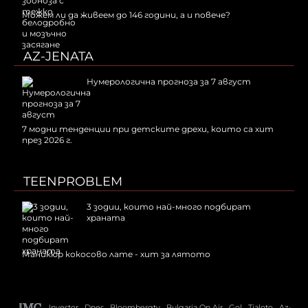
Можем ли да живеем до 146 години, а и повече?
AZ-JENATA
Нумерологична прогноза за 7 август
7 модни тенденции при детските дрехи, които са хит
през 2026 г.
TEENPROBLEM
3 зодии, които най-много подбират
храната
Маникюр кокосово лате - хит за лятото
Investor
Dnes
Bloombergtv
Bulgaria On Air
Gol
Tialoto
Az-