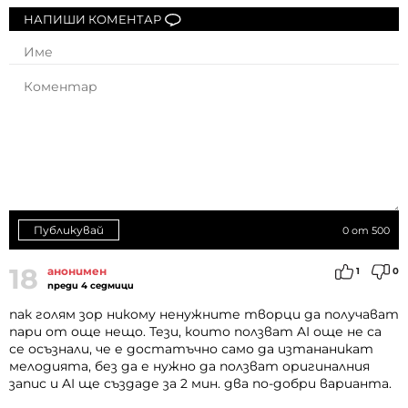
НАПИШИ КОМЕНТАР
Публикувай
0
от 500
18
анонимен
1
0
преди 4 седмици
пак голям зор никому ненужните творци да получават
пари от още нещо. Тези, които ползват AI още не са
се осъзнали, че е достатъчно само да изтананикат
мелодията, без да е нужно да ползват оригиналния
запис и AI ще създаде за 2 мин. два по-добри варианта.