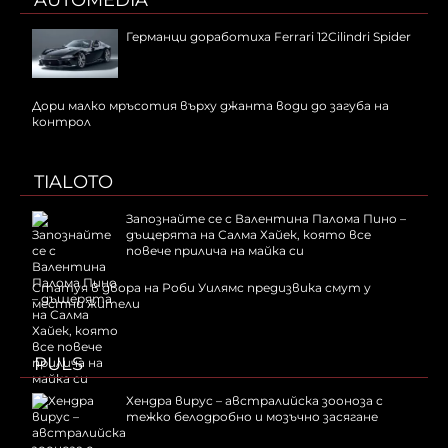
AUTOMEDIA
Германци доработиха Ferrari 12Cilindri Spider
Дори малко мръсотия върху джанта води до загуба на
контрол
TIALOTO
Запознайте се с Валентина Палома Пино –
дъщерята на Салма Хайек, която все
повече прилича на майка си
Статуя в двора на Роби Уилямс предизвика смут у
местни жители
PULS
Хендра вирус – австралийска зооноза с
тежко белодробно и мозъчно засягане