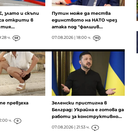
В. Нейков: Технологиите с двойна
употреба сближават
гражданския и военния сектор
€, злато и скъпи
Путин може да тества
са открити в
единството на НАТО чрез
тия...
атака под "фалшив...
Европейските акции
:28 ч.
07.08.2026 | 18:00 ч.
68
192
продължават успешната си
серия пети пореден ден
те превзеха
Зеленски пристигна в
Белград: Украйна е готова да
работи за конструктивно...
2:00 ч.
0
07.08.2026 | 21:53 ч.
4