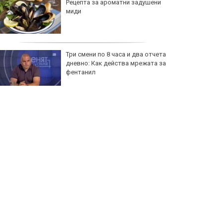
Рецепта за ароматни задушени
миди
Три смени по 8 часа и два отчета
дневно: Как действа мрежата за
фентанил