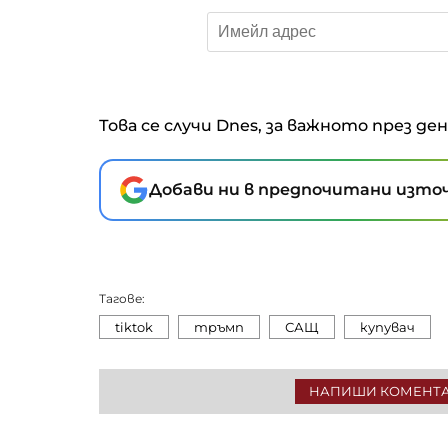
Това се случи Dnes, за важното през де
Добави ни в предпочитани източ
Тагове:
tiktok
тръмп
САЩ
купувач
НАПИШИ КОМЕНТ