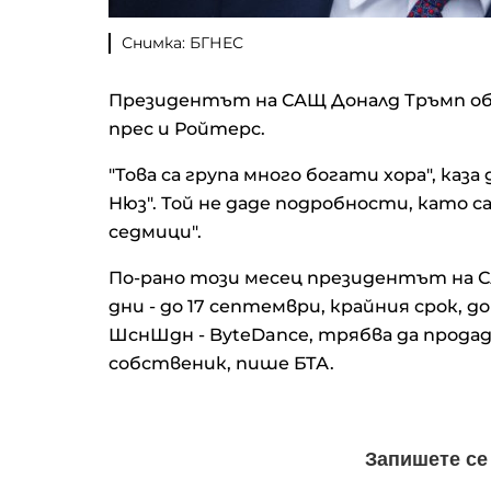
Снимка: БГНЕС
Президентът на САЩ Доналд Тръмп обяви
прес и Ройтерс.
"Това са група много богати хора", каз
Нюз". Той не даде подробности, като с
седмици".
По-рано този месец президентът на СА
дни - до 17 септември, крайния срок,
ШснШдн - ByteDance, трябва да прода
собственик, пише БТА.