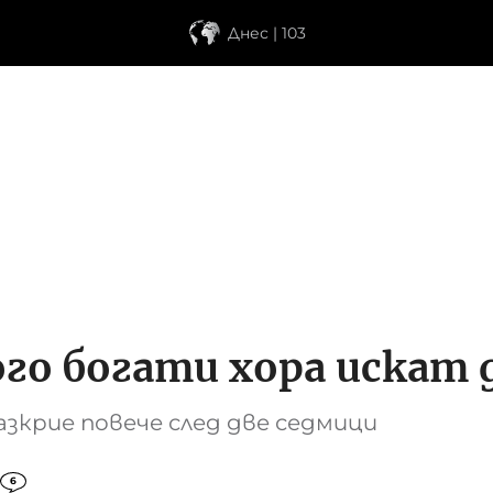
Днес | 103
го богати хора искат 
азкрие повече след две седмици
6