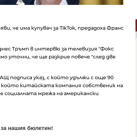
, че има купувач за TikTok, предадоха Франс
а днес Тръмп в интервю за телевизия "Фокс
амо уточни, че ще разкрие повече "след две
Щ подписа указ, с който удължи с още 90
 до който китайската компания собственик на
де социалната мрежа на американски