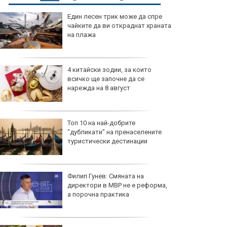
Един лесен трик може да спре
чайките да ви откраднат храната
на плажа
4 китайски зодии, за които
всичко ще започне да се
нарежда на 8 август
Топ 10 на най-добрите
"дубликати" на пренаселените
туристически дестинации
Филип Гунев: Смяната на
директори в МВР не е реформа,
а порочна практика