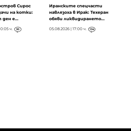
остров Сирос
Иранските спецчасти
ачи на котки:
навлязоха в Ирак: Техеран
ден е...
обяви ликвидирането...
0:05 ч.
05.08.2026 | 17:00 ч.
30
134