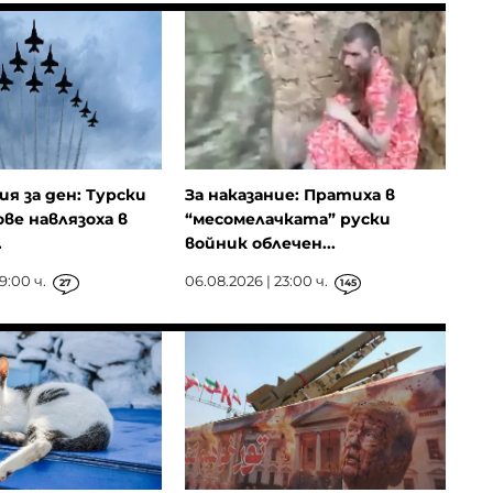
ия за ден: Турски
За наказание: Пратиха в
ове навлязоха в
“месомелачката” руски
.
войник облечен...
9:00 ч.
06.08.2026 | 23:00 ч.
27
145