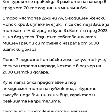
Конкурсът се провежда в рамките на панаир в
града от 70-те години на миналия век.
Второ място зае Джини Лу, 5-годишен женски
мопс с крив, изпъкнал език. Тя се състезаваше за
титлата "Най-грозно куче в света" и през 2023
г., но без успех. Този път собственичката
Мишел Грейди си тръгна с награда от 3000
щатски долара.
Попи, 7-годишно китайско голо качулато куче,
спечели трета награда, която е в размер на
2000 щатски долара.
Кучетата бяха представени под
аплодисментите на публиката, а журито
гласуваше за външния им вид, характер и
реакцията на зрителите.
Петуния и собственичката й Найман