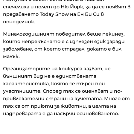
спечелиха и полет до Ню Йорк, за да се появят в
предаването Today Show на Ен Би Си в
понеделник.
Миналогодишният победител беше пекинез,
които непрекъснато е с изплезен език заради
заболяване, от което страдал, докато е бил
малък.
Организаторите на конкурса казват, че
външният вид не е единствената
характеристика, която се търси при
участниците. Според тях се оценяват и по-
привлекателни страни на кучетата. Много от
тях са от приюти за животни, а целта на
надпреварата е да насърчи осиновяването.