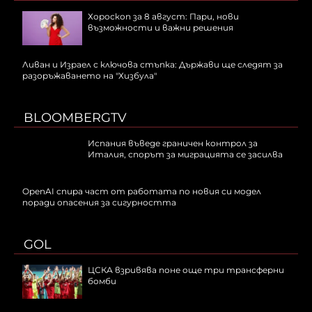
Хороскоп за 8 август: Пари, нови
възможности и важни решения
Ливан и Израел с ключова стъпка: Държави ще следят за
разоръжаването на "Хизбула"
BLOOMBERGTV
Испания въведе граничен контрол за
Италия, спорът за миграцията се засилва
OpenAI спира част от работата по новия си модел
поради опасения за сигурността
GOL
ЦСКА взривява поне още три трансферни
бомби