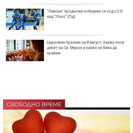
"Левски" продължи победния си ход с 2:0
над "Локо" (Пд)
Църковен празник на 8 август: Какво носи
денят на Св. Мирон и какво не бива да
правим
СВОБОДНО ВРЕМЕ