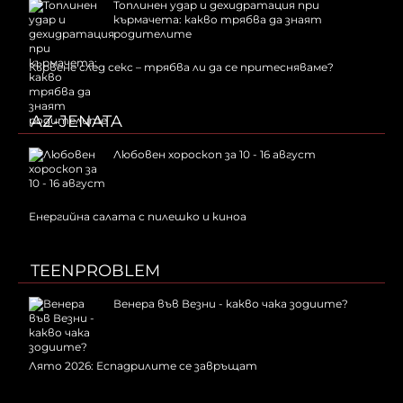
Топлинен удар и дехидратация при
кърмачета: какво трябва да знаят
родителите
Кървене след секс – трябва ли да се притесняваме?
AZ-JENATA
Любовен хороскоп за 10 - 16 август
Енергийна салата с пилешко и киноа
TEENPROBLEM
Венера във Везни - какво чака зодиите?
Лято 2026: Еспадрилите се завръщат