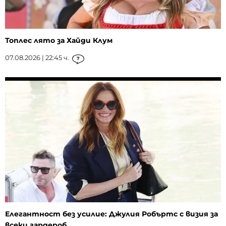
Топлес лято за Хайди Клум
07.08.2026 | 22:45 ч.
7
Елегантност без усилие: Джулия Робъртс с визия за
всеки гардероб