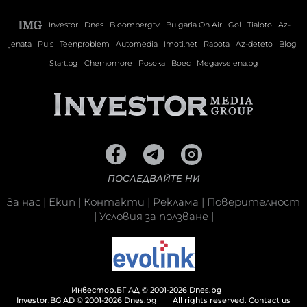
Investor
Dnes
Bloombergtv
Bulgaria On Air
Gol
Tialoto
Az-
jenata
Puls
Teenproblem
Automedia
Imoti.net
Rabota
Az-deteto
Blog
Start.bg
Chernomore
Posoka
Boec
Megavselena.bg
ПОСЛЕДВАЙТЕ НИ
За нас
|
Екип
|
Контакти
|
Реклама
|
Поверителност
|
Условия за ползване
|
Инвестор.БГ АД © 2001-2026 Dnes.bg
Investor.BG AD © 2001-2026 Dnes.bg
All rights reserved.
Contact us