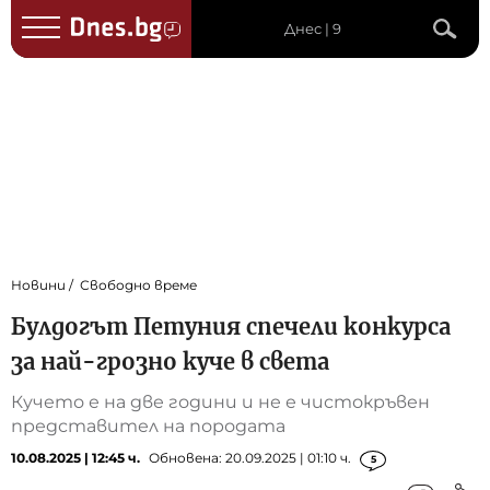
Днес | 9
Новини
Свободно време
Булдогът Петуния спечели конкурса
за най-грозно куче в света
Кучето е на две години и не е чистокръвен
представител на породата
10.08.2025 | 12:45 ч.
Обновена: 20.09.2025 | 01:10 ч.
5