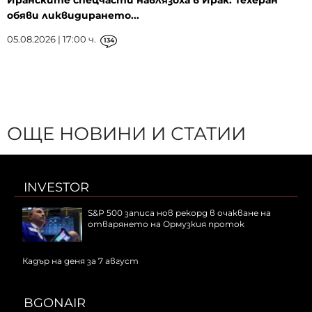
Иранските спецчасти навлязоха в Ирак: Техеран
обяви ликвидирането...
05.08.2026 | 17:00 ч.
134
ОЩЕ НОВИНИ И СТАТИИ
INVESTOR
S&P 500 записа нов рекорд в очакване на
отварянето на Ормузкия проток
Кадър на деня за 7 август
BGONAIR