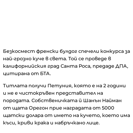
Безкосмест френски булдог спечели конкурса за
най-грозно куче в света. Той се проведе в
калифорнийския град Санта Роса, предаде ДПА,
цитирана от БТА.
Титлата получи Петуния, която е на 2 години
и не е чистокръвен представител на
породата. Собственичката й Шанън Найман
от щата Орегон прие наградата от 5000
щатски долара от името на кучето, което има
къси, криви крака и набръчкано лице.