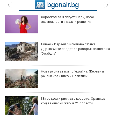
Хороскоп за 8 август: Пари, нови
възможности и важни решения
Ливан и Израел с ключова стъпка:
Държави ще следят за разоръжаването на
"Хизбула"
Нова руска атака по Украйна: Жертви и
ранени край Киев и Славянск
38 градуса и риск за здравето: Оранжев
код за опасни жеги в 21 области