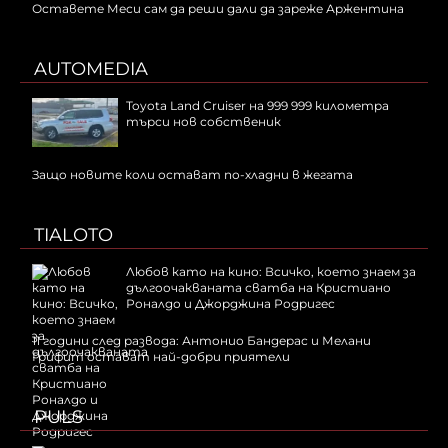
Оставете Меси сам да реши дали да зареже Аржентина
AUTOMEDIA
Toyota Land Cruiser на 999 999 километра
търси нов собственик
Защо новите коли остават по-хладни в жегата
TIALOTO
Любов като на кино: Всичко, което знаем за
дългоочакваната сватба на Кристиано
Роналдо и Джорджина Родригес
11 години след развода: Антонио Бандерас и Мелани
Грифит остават най-добри приятели
PULS