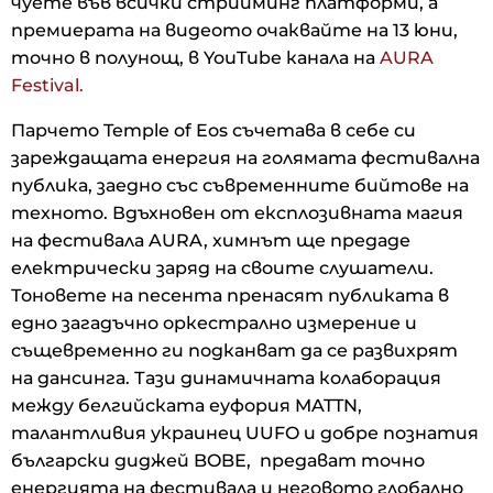
чуете във всички стрийминг платформи, а
премиерата на видеото очаквайте на 13 юни,
точно в полунощ, в YouTube канала на
AURA
Festival.
Парчето Temple of Eos съчетава в себе си
зареждащата енергия на голямата фестивална
публика, заедно със съвременните бийтове на
техното. Вдъхновен от експлозивната магия
на фестивала AURA, химнът ще предаде
електрически заряд на своите слушатели.
Тоновете на песента прeнасят публиката в
едно загадъчно оркестрално измерение и
същевременно ги подканват да се развихрят
на дансинга. Тази динамичната колаборация
между белгийската еуфория MATTN,
талантливия украинец UUFO и добре познатия
български диджей BOBЕ, предават точно
енергията на фестивала и неговото глобално