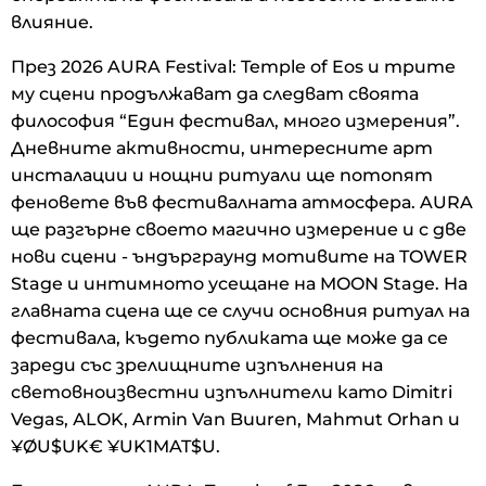
влияние.
През 2026 AURA Festival: Temple of Eos и трите
му сцени продължават да следват своята
философия “Един фестивал, много измерения”.
Дневните активности, интересните арт
инсталации и нощни ритуали ще потопят
феновете във фестивалната атмосфера. AURA
ще разгърне своето магично измерение и с две
нови сцени - ъндърграунд мотивите на TOWER
Stage и интимното усещане на MOON Stage. На
главната сцена ще се случи основния ритуал на
фестивала, където публиката ще може да се
зареди със зрелищните изпълнения на
световноизвестни изпълнители като Dimitri
Vegas, АLOK, Armin Van Buuren, Mahmut Orhan и
¥ØU$UK€ ¥UK1MAT$U.