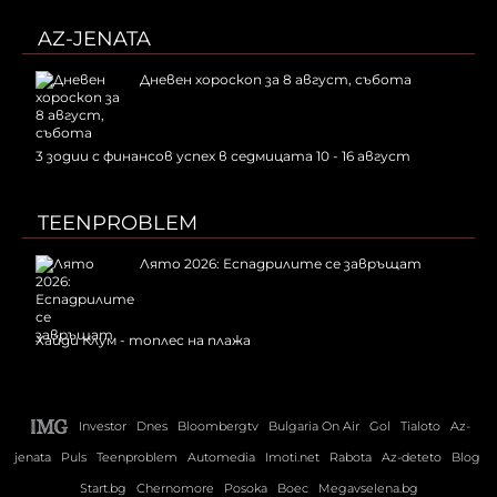
AZ-JENATA
Дневен хороскоп за 8 август, събота
3 зодии с финансов успех в седмицата 10 - 16 август
TEENPROBLEM
Лято 2026: Еспадрилите се завръщат
Хайди Клум - топлес на плажа
Investor
Dnes
Bloombergtv
Bulgaria On Air
Gol
Tialoto
Az-
jenata
Puls
Teenproblem
Automedia
Imoti.net
Rabota
Az-deteto
Blog
Start.bg
Chernomore
Posoka
Boec
Megavselena.bg