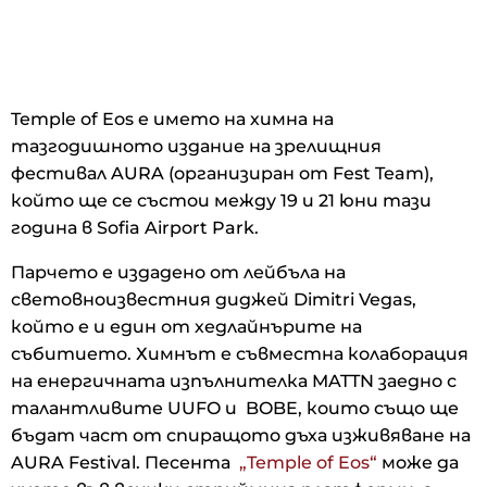
Temple of Eos e името на химна на
тазгодишното издание на зрелищния
фестивал AURA (организиран от Fest Team),
който ще се състои между 19 и 21 юни тази
година в Sofia Airport Park.
Парчето e издадено от лейбъла на
световноизвестния диджей Dimitri Vegas,
който е и един от хедлайнърите на
събитието. Химнът е съвместна колаборация
на енергичната изпълнителка MATTN заедно с
талантливите UUFO и BOBE, които също ще
бъдат част от спиращото дъха изживяване на
AURA Festival. Песента
„Temple of Eos“
може да