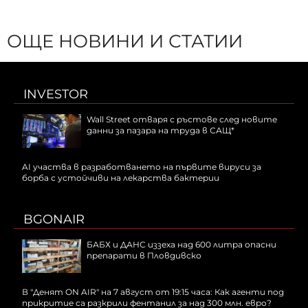
ОЩЕ НОВИНИ И СТАТИИ
INVESTOR
Wall Street отваря с ръстове след новите
данни за пазара на труда в САЩ*
AI участва в разработването на първите вируси за
борба с устойчиви на лекарства бактерии
BGONAIR
БАБХ и ДАНС иззеха над 600 литра опасни
препарати в Пловдивско
В "Денят ON AIR" на 7 август от 19:15 часа: Как агенти под
прикритие са разкрили фентанил за над 300 млн. евро?