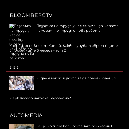
BLOOMBERGTV
Пазарът на труда у нас се охлажда, хората
намират по-трудно нова работа
Хибрид, основно от Китай: Какво купуват европейците
в последните 6 месеца част 2
GOL
Зидан е много щастлив да поеме Франция
Марк Касадо напуска Барселона?
AUTOMEDIA
Защо новите коли остават по-хладни в