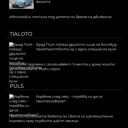
жегата
Автомобил потъна под земята по време на движение
TIALOTO
Брад Пит показа другото лице на Холивуд –
приятелството му с едно специално куче
Малките промени с голям ефект: 5 места у дома, които
да освежавате всеки сезон
PULS
Кървене след секс – трябва ли да се
притесняваме?
Почти половината бебета по света са изключително
кърмени през първите шест месеца