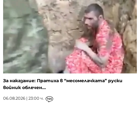
За наказание: Пратиха в “месомелачката” руски
войник облечен...
06.08.2026 | 23:00 ч.
144