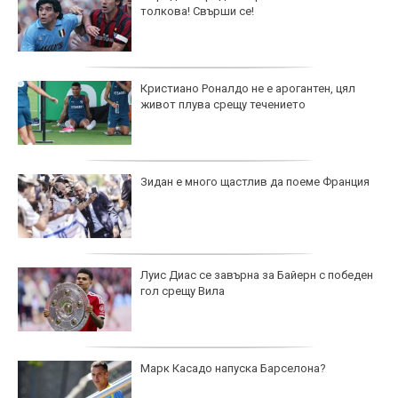
толкова! Свърши се!
Кристиано Роналдо не е арогантен, цял
живот плува срещу течението
Зидан е много щастлив да поеме Франция
Луис Диас се завърна за Байерн с победен
гол срещу Вила
Марк Касадо напуска Барселона?