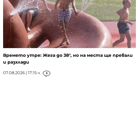
Времето утре: Жега до 38°, но на места ще превали
и разхлади
07.08.2026 | 17:15 ч.
5