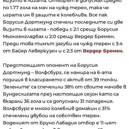
визити в лигата. Отборът е допуснал средно
по 1.77 гола на мач на чужд терен, така че
играта им в защита е колеблива. Все пак
Борусия Дортмунд спечели последните си две
визити в лигата - победи с 2:1 срещу Борусия
Мьонхенгладбах и 2:0 срещу Вердер Бремен.
Преди това тимът загуби на чужд терен с 3:4
от Байер Леверкузен и с 2:3 от
Вердер Бремен
.
Предстоящият опонент на Борусия
Дортмунд – Волфсбург, се намира на 6-ата
позиция в класирането с актив от 39 точки.
'Зелените' са спечелили 38% от своите мачове в
Бундеслигата през настоящия сезон като са
вкарали 36 гола и са допуснали 31 попадения.
Волфсбург е много колеблив домакин с 31%
спечелени двубои на собствен терен.
Воденият от Бруно Лабадия отбор е 11-ият