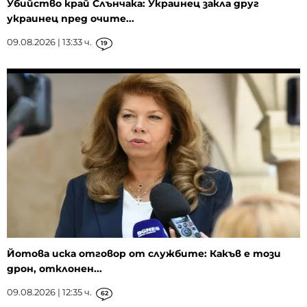
Убийство край Слънчака: Украинец закла друг
украинец пред очите...
09.08.2026 | 13:33 ч.
19
Йотова иска отговор от службите: Какъв е този
дрон, отклонен...
09.08.2026 | 12:35 ч.
62