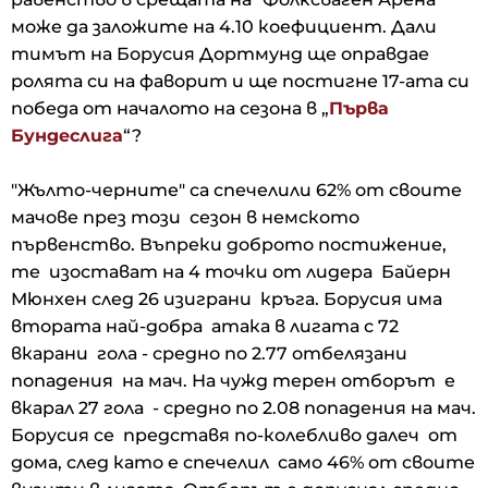
може да заложите на 4.10 коефициент. Дали
тимът на Борусия Дортмунд ще оправдае
ролята си на фаворит и ще постигне 17-ата си
победа от началото на сезона в „
Първа
Бундеслига
“?
"Жълто-черните" са спечелили 62% от своите
мачове през този сезон в немското
първенство. Въпреки доброто постижение,
те изостават на 4 точки от лидера Байерн
Мюнхен след 26 изиграни кръга. Борусия има
втората най-добра атака в лигата с 72
вкарани гола - средно по 2.77 отбелязани
попадения на мач. На чужд терен отборът е
вкарал 27 гола - средно по 2.08 попадения на мач.
Борусия се представя по-колебливо далеч от
дома, след като е спечелил само 46% от своите