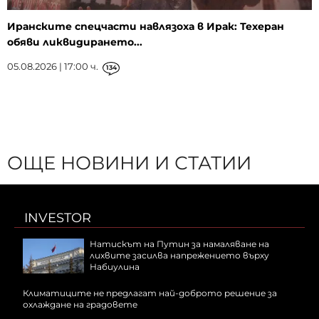
Иранските спецчасти навлязоха в Ирак: Техеран
обяви ликвидирането...
05.08.2026 | 17:00 ч.
134
ОЩЕ НОВИНИ И СТАТИИ
INVESTOR
Натискът на Путин за намаляване на
лихвите засилва напрежението върху
Набиулина
Климатиците не предлагат най-доброто решение за
охлаждане на градовете