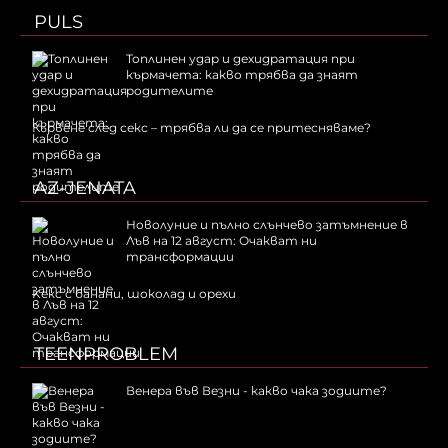
PULS
Топлинен удар и дехидратация при
кърмачета: какво трябва да знаят
родителите
Кървене след секс – трябва ли да се притесняваме?
AZ-JENATA
Новолуние и пълно слънчево затъмнение в
Лъв на 12 август: Очакват ни
трансформации
Kекс с банани, шоколад и орехи
TEENPROBLEM
Венера във Везни - какво чака зодиите?