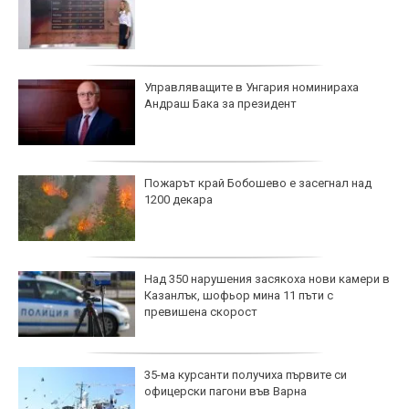
Управляващите в Унгария номинираха
Андраш Бака за президент
Пожарът край Бобошево е засегнал над
1200 декара
Над 350 нарушения засякоха нови камери в
Казанлък, шофьор мина 11 пъти с
превишена скорост
35-ма курсанти получиха първите си
офицерски пагони във Варна