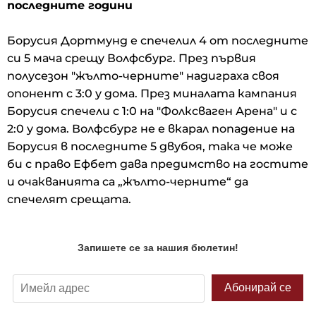
последните години
Борусия Дортмунд е спечелил 4 от последните
си 5 мача срещу Волфсбург. През първия
полусезон "жълто-черните" надиграха своя
опонент с 3:0 у дома. През миналата кампания
Борусия спечели с 1:0 на "Фолксваген Арена" и с
2:0 у дома. Волфсбург не е вкарал попадение на
Борусия в последните 5 двубоя, така че може
би с право Ефбет дава предимство на гостите
и очакванията са „жълто-черните“ да
спечелят срещата.