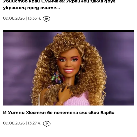
Убийство край Слънчака: Украинец закла друг
украинец пред очите...
09.08.2026 | 13:33 ч.
19
И Уитни Хюстън бе почетена със своя Барби
09.08.2026 | 13:27 ч.
0