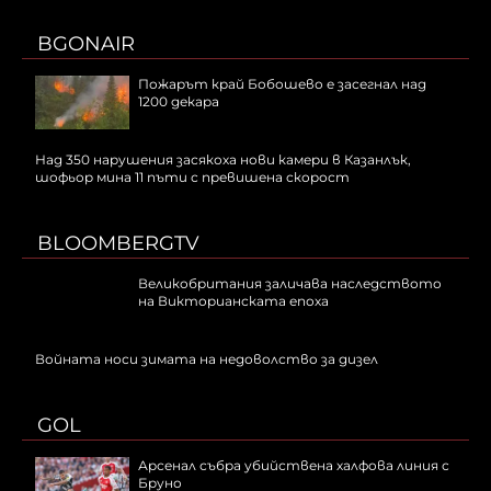
BGONAIR
Пожарът край Бобошево е засегнал над
1200 декара
Над 350 нарушения засякоха нови камери в Казанлък,
шофьор мина 11 пъти с превишена скорост
BLOOMBERGTV
Великобритания заличава наследството
на Викторианската епоха
Войната носи зимата на недоволство за дизел
GOL
Арсенал събра убийствена халфова линия с
Бруно