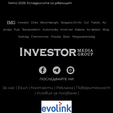
Лято 2026: Еспадрилите се завръщат
Investor
Dnes
Bloombergtv
Bulgaria On Air
Gol
Tialoto
Az-
jenata
Puls
Teenproblem
Automedia
Imoti.net
Rabota
Az-deteto
Blog
Start.bg
Chernomore
Posoka
Boec
Megavselena.bg
ПОСЛЕДВАЙТЕ НИ
За нас
|
Екип
|
Контакти
|
Реклама
|
Поверителност
|
Условия за ползване
|