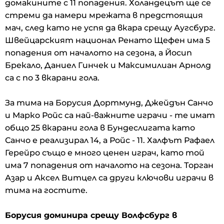
домакините с 11 попадения. Холандецът ще се
стреми да намери мрежата в предстоящия
мач, след като не успя да вкара срещу Аугсбург.
Швейцарският национал Ренато Щефен има 5
попадения от началото на сезона, а Йосип
Брекало, Даниел Гинчек и Максимилиан Арнолд
са с по 3 вкарани гола.
За тима на Борусия Дортмунд, Джейдън Санчо
и Марко Ройс са най-важните играчи - те имат
общо 25 вкарани гола в Бундеслигата като
Санчо е реализирал 14, а Ройс - 11. Халфът Рафаел
Герейро също е много ценен играч, като той
има 7 попадения от началото на сезона. Торган
Азар и Аксел Витцел са други ключови играчи в
тима на гостите.
Борусия доминира срещу Волфсбург в