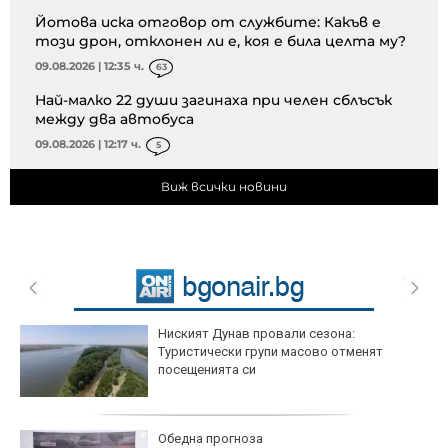
Йотова иска отговор от службите: Какъв е
този дрон, отклонен ли е, коя е била целта му?
09.08.2026 | 12:35 ч.
63
Най-малко 22 души загинаха при челен сблъсък
между два автобуса
09.08.2026 | 12:17 ч.
5
Виж всички новини
Ниският Дунав провали сезона:
Туристически групи масово отменят
посещенията си
Обедна прогноза