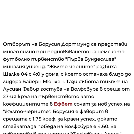
Отборът на Борусия Дортмунд се представи
много силно при подновяването на немското
футболно първенство "Първа Бундеслига"
миналия уикенд. "Жълто-черните" разбиха
Шалке 04 с 4:0 у дома, с което останаха близо до
лидера Байерн Мюнхен. Тази събота тимът на
Лусиан Фавър гостува на Волфсбург в среща от
27-ия кръг на първенството като
коефициентите в
Ефбет
сочат за нов успех на
"жълто-черните". Борусия е фаворит в
срещата с 1.75 коеф. за краен успех, докато
ставката за победа на Волфсбург е 4.60. За
равенство в срещата на "Фолксваген Арена"