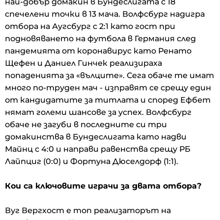
най-добър домакин в Бундеслигата с 18
спечелени точки в 13 мача. Волфсбург надигра
отбора на Аугсбург с 2:1 като гост при
подновяването на футбола в Германия след
пандемията от коронавирус като Ренато
Щефен и Даниел Гинчек реализираха
попаденията за «вълците». Сега обаче те имат
много по-труден мач - изправят се срещу един
от кандидатите за титлата и според Ефбет
нямат големи шансове за успех. Волфсбург
обаче не загуби в последните си три
домакинства в Бундеслигата като надви
Майнц с 4:0 и направи равенства срещу РБ
Лайпциг (0:0) и Фортуна Дюселдорф (1:1).
Кои са ключовите играчи за двата отбора?
Вуг Вергхост е топ реализаторът на