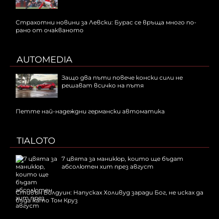
Страхотни новини за Левски: Бурас се връща много по-
рано от очакваното
AUTOMEDIA
Защо два пъти повече конски сили не
решават всичко на пътя
Петте най-надеждни германски автоматика
TIALOTO
7 цвята за маникюр, които ще бъдат
абсолютен хит през август
Стивън Болдуин: Напусках Холивуд заради Бог, не исках да
бъда като Том Круз