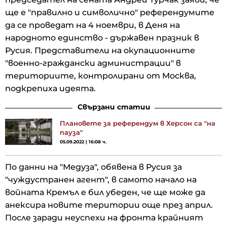
ще е "правилно и символично" референдумите
да се проведат на 4 ноември, в Деня на
народното единство - държавен празник в
Русия. Представители на окупационните
"военно-граждански администрации" в
териториите, контролирани от Москва,
подкрепиха идеята.
Свързани статии
Плановете за референдум в Херсон са "на
пауза"
05.09.2022 | 16:08 ч.
По данни на "Медуза", обявена в Русия за
"чуждустранен агент", в самото начало на
войната Кремъл е бил убеден, че ще може да
анексира новите територии още през април.
После заради неуспехи на фронта крайният