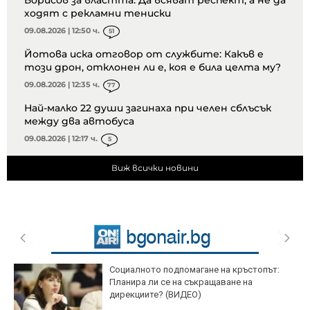
ходят с рекламни тениски
09.08.2026 | 12:50 ч.
51
Йотова иска отговор от службите: Какъв е
този дрон, отклонен ли е, коя е била целта му?
09.08.2026 | 12:35 ч.
77
Най-малко 22 души загинаха при челен сблъсък
между два автобуса
09.08.2026 | 12:17 ч.
5
Виж всички новини
Социалното подпомагане на кръстопът:
Планира ли се на съкращаване на
дирекциите? (ВИДЕО)