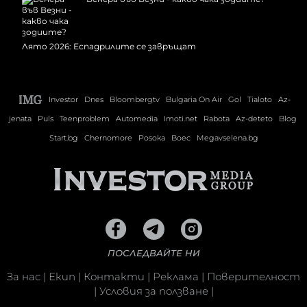
Лято 2026: Еспадрилите се завръщат
Investor
Dnes
Bloombergtv
Bulgaria On Air
Gol
Tialoto
Az-
jenata
Puls
Teenproblem
Automedia
Imoti.net
Rabota
Az-deteto
Blog
Start.bg
Chernomore
Posoka
Boec
Megavselena.bg
ПОСЛЕДВАЙТЕ НИ
За нас
|
Екип
|
Контакти
|
Реклама
|
Поверителност
|
Условия за ползване
|