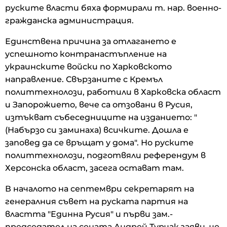
руските власти бяха формирали т. нар. военно-
гражданска администрация.
Единствена причина за отлагането е
успешното контранастъпление на
украинските войски по Харковското
направление. Свързаните с Кремъл
политтехнолози, работили в Харковска област
и Запорожието, вече са отзовани в Русия,
изтъкват събеседниците на изданието: "
(Набързо си заминаха) всичките. Дошла е
заповед да се връщат у дома". Но руските
политтехнолози, подготвяли референдум в
Херсонска област, засега остават там.
В началото на септември секретарят на
генералния съвет на руската партия на
властта "Единна Русия" и първи зам.-
председател на сената Андрей Турчак заяви, че