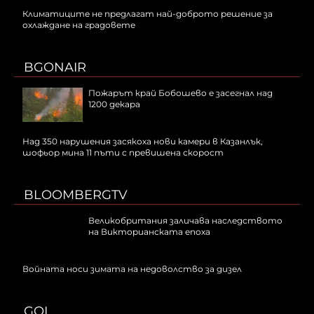
Климатиците не предлагат най-доброто решение за
охлаждане на градовете
BGONAIR
Пожарът край Бобошево е засегнал над
1200 декара
Над 350 нарушения засякоха нови камери в Казанлък,
шофьор мина 11 пъти с превишена скорост
BLOOMBERGTV
Великобритания заличава наследството
на Викторианската епоха
Войната носи зимата на недоволство за дизел
GOL