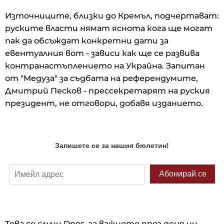
Източниците, близки до Кремъл, подчертават:
руските власти нямат яснота кога ще могат
пак да обсъждат конкретни дати за
евентуалния вот - зависи как ще се развива
контранастъплението на Украйна. Запитан
от "Медуза" за съдбата на референдумите,
Дмитрий Песков - прессекретарят на руския
президент, не отговори, добавя изданието.
Това се случи Dnes, за важното през деня ни