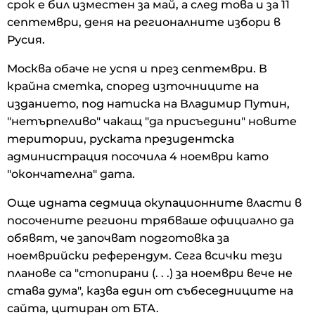
срок е бил изместен за май, а след това и за 11
септември, деня на регионалните избори в
Русия.
Москва обаче не успя и през септември. В
крайна сметка, според източниците на
изданието, под натиска на Владимир Путин,
"нетърпеливо" чакащ "да присъедини" новите
територии, руската президентска
администрация посочила 4 ноември като
"окончателна" дата.
Още идната седмица окупационните власти в
посочените региони трябваше официално да
обявят, че започват подготовка за
ноемврийски референдум. Сега всички тези
планове са "стопирани (. . .) за ноември вече не
става дума", казва един от събеседниците на
сайта, цитиран от БТА.