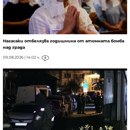
Нагасаки отбелязва годишнина от атомната бомба
над града
09.08.2026 | 14:02 ч.
0