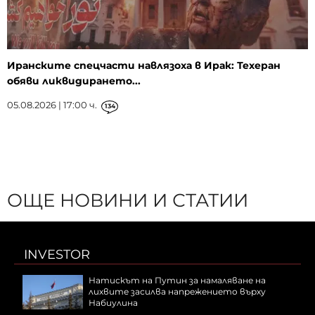
Иранските спецчасти навлязоха в Ирак: Техеран
обяви ликвидирането...
05.08.2026 | 17:00 ч.
134
ОЩЕ НОВИНИ И СТАТИИ
INVESTOR
Натискът на Путин за намаляване на
лихвите засилва напрежението върху
Набиулина