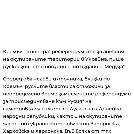
Кремъл "стопира" референдумите за анексия
на окупираните територии в Украйна, пише
рускоезичното опозиционно издание "Медуза".
Според два негови източника, близки до
Кремъл, руските власти са отложили за
неопределено време замислените референдуми
за "присъединяване към Русия" на
самопровъзгласилите се Луганска и Донецка
народни републики, както и на окупираните
части от украинските области Запорожка,
Харковска и Херсонска. Във всяка от тях