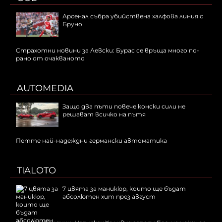
Арсенал събра убийствена халфова линия с
Бруно
Страхотни новини за Левски: Бурас се връща много по-
рано от очакваното
AUTOMEDIA
Защо два пъти повече конски сили не
решават всичко на пътя
Петте най-надеждни германски автоматика
TIALOTO
7 цвята за маникюр, които ще бъдат
абсолютен хит през август