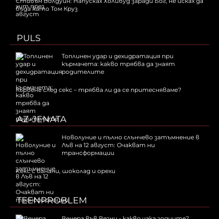
Стивън Болдуин: Напусках Холивуд заради Бог, не исках да
бъда като Том Круз
PULS
Топлинен удар и дехидратация при
кърмачета: какво трябва да знаят
родителите
Кървене след секс – трябва ли да се притесняваме?
AZ-JENATA
Новолуние и пълно слънчево затъмнение в
Лъв на 12 август: Очакват ни
трансформации
Kекс с банани, шоколад и орехи
TEENPROBLEM
Венера във Везни - какво чака зодиите?