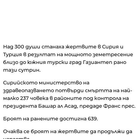
Над 300 души станаха жертвите в Сирия и
Турция в резултат на мощното земетресение
близо до южния турски град Газиантеп рано
тази сутрин.
Сирийското министерство на
здравеопазването потвърди смъртта на най-
малко 237 човека в районите под контрола на
президента Башар ал Асад, предаде Франс прес.
Броят на ранените достигна 639.
Очаква се броят на жертвите да продължи да