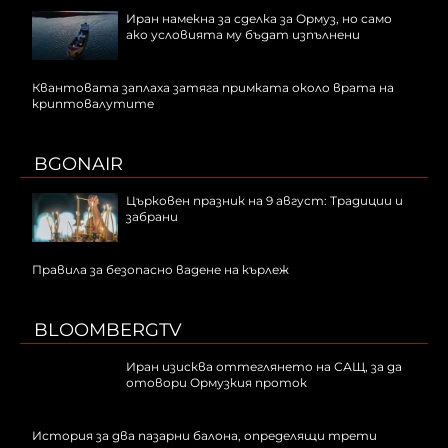
Иран намекна за сделка за Ормуз, но само
ако условията му бъдат изпълнени
Квантовата заплаха затяга примката около врата на
криптовалутите
BGONAIR
Църковен празник на 9 август: Традиции и
забрани
Правила за безопасно вадене на кърлеж
BLOOMBERGTV
Иран изисква оттеглянето на САЩ, за да
отовори Ормузкия проток
История за два пазарни балона, определящи трети