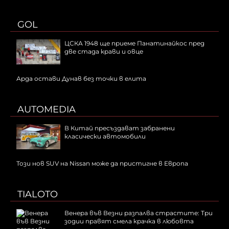
GOL
ЦСКА 1948 ще приеме Панатинайкос пред
две стада крави и овце
Арда остави Дунав без точки в елита
AUTOMEDIA
В Китай пресъздават забранени
класически автомобили
Този нов SUV на Nissan може да пристигне в Европа
TIALOTO
Венера във Везни разпалва страстите: Три
зодии правят смела крачка в любовта