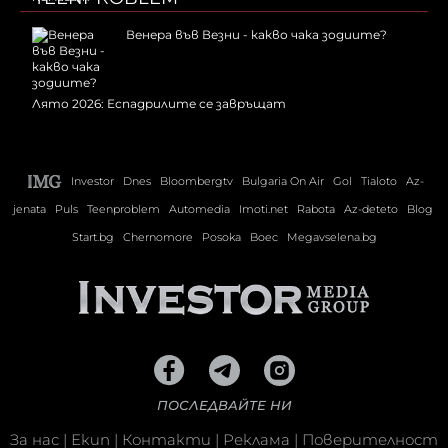
Венера във Везни - какво чака зодиите?
Лято 2026: Еспадрилите се завръщат
Investor
Dnes
Bloombergtv
Bulgaria On Air
Gol
Tialoto
Az-
jenata
Puls
Teenproblem
Automedia
Imoti.net
Rabota
Az-deteto
Blog
Start.bg
Chernomore
Posoka
Boec
Megavselena.bg
ПОСЛЕДВАЙТЕ НИ
За нас
|
Екип
|
Контакти
|
Реклама
|
Поверителност