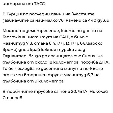
цитирана от ТАСС.
В Турция по последни данни на властите
загиналите са най-малко 76. Ранени са 440 души.
Мощното земетресение, което по данни на
Геоложкия институт на САЩ е било с
магнитуд 7,8, стана в 4.17 ч. (3.17 ч. българско
време) днес край южния турски град
Газиантеп, близо до границата със Сирия, на
дълбочина от около 18 километра, посочва ДПА.
То бе последвано десетина минути по-късно
от силен вторичен трус с магнитуд 6,7 на
дълбочина от 9 километра.
Вторичните трусове са поне 20./БТА, Николай
Станоев