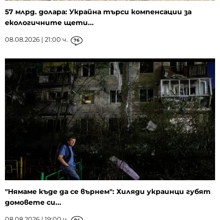
57 млрд. долара: Украйна търси компенсации за
екологичните щети...
08.08.2026 | 21:00 ч.
76
"Нямаме къде да се върнем": Хиляди украинци губят
домовете си...
08.08.2026 | 19:00 ч.
94