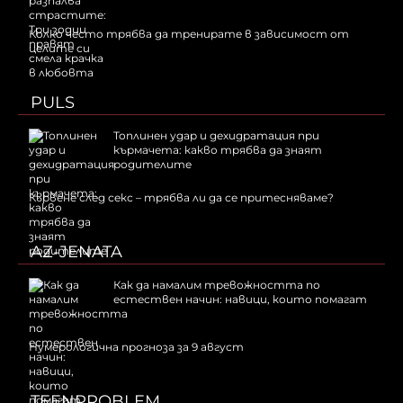
Колко често трябва да тренирате в зависимост от
целите си
PULS
Топлинен удар и дехидратация при
кърмачета: какво трябва да знаят
родителите
Кървене след секс – трябва ли да се притесняваме?
AZ-JENATA
Как да намалим тревожността по
естествен начин: навици, които помагат
Нумерологична прогноза за 9 август
TEENPROBLEM