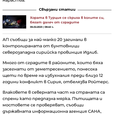
нараства.
Свързани статии
Хората в Турция се скриха в колите си,
бягат далеч от сградите
06.02.2023 | 08:45 ч.
АП съобщи за най-малко 20 загинали в
контролираната от бунтовници
северозападна сирийска провинция Идлиб.
Много от сградите в районите, които бяха
засегнати от земетресението, понесоха
щети по време на избухналия преди близо 12
години конфликт в Сирия, отбелязва Ройтерс.
Влаковете в северната част на страната са
спрени като предпазна мярка. Пътищата и
мостовете се проверяват, съобщи
държавната информационна агенция САНА,