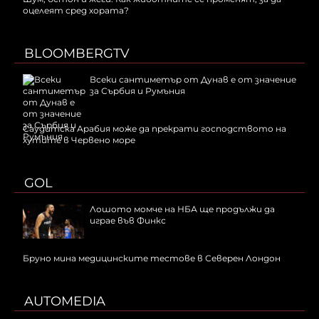
оцелеят сред хората?
BLOOMBERGTV
Всеки сантиметър от Дунав е от значение
за Сърбия и Румъния
Саудитска Арабия може да прекрати господството на
хутите в Червено море
GOL
Лошото момче на НБА ще продължи да
играе във Финкс
Бруно мина медицинските тестове в Северен Лондон
AUTOMEDIA