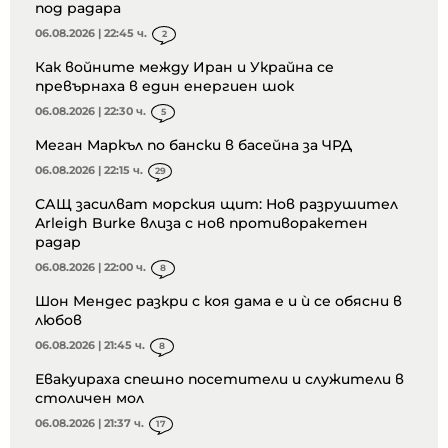
под радара
06.08.2026 | 22:45 ч.
2
Как войните между Иран и Украйна се
превърнаха в един енергиен шок
06.08.2026 | 22:30 ч.
5
Меган Маркъл по бански в басейна за ЧРД
06.08.2026 | 22:15 ч.
29
САЩ засилват морския щит: Нов разрушител
Arleigh Burke влиза с нов противоракетен
радар
06.08.2026 | 22:00 ч.
8
Шон Мендес разкри с коя дама е и ѝ се обясни в
любов
06.08.2026 | 21:45 ч.
8
Евакуираха спешно посетители и служители в
столичен мол
06.08.2026 | 21:37 ч.
17