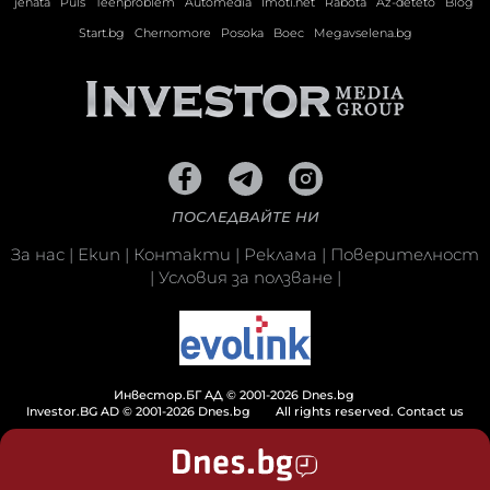
jenata
Puls
Teenproblem
Automedia
Imoti.net
Rabota
Az-deteto
Blog
Start.bg
Chernomore
Posoka
Boec
Megavselena.bg
ПОСЛЕДВАЙТЕ НИ
За нас
|
Екип
|
Контакти
|
Реклама
|
Поверителност
|
Условия за ползване
|
Инвестор.БГ АД © 2001-2026 Dnes.bg
Investor.BG AD © 2001-2026 Dnes.bg
All rights reserved.
Contact us