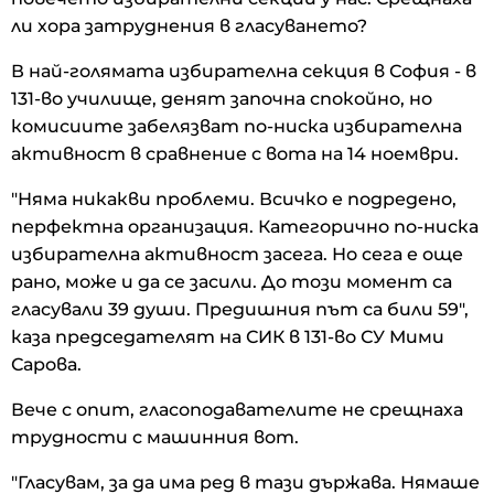
ли хора затруднения в гласуването?
В най-голямата избирателна секция в София - в
131-во училище, денят започна спокойно, но
комисиите забелязват по-ниска избирателна
активност в сравнение с вота на 14 ноември.
"Няма никакви проблеми. Всичко е подредено,
перфектна организация. Категорично по-ниска
избирателна активност засега. Но сега е още
рано, може и да се засили. До този момент са
гласували 39 души. Предишния път са били 59",
каза председателят на СИК в 131-во СУ Мими
Сарова.
Вече с опит, гласоподавателите не срещнаха
трудности с машинния вот.
"Гласувам, за да има ред в тази държава. Нямаше