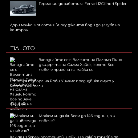
Германци доработиха Ferrari 12Cilindri Spider
Дори малко мръсотия върху джанта води до загуба на
контрол
TIALOTO
Запознайте се с Валентина Палома Пино –
дъщерята на Салма Хайек, която все
повече прилича на майка си
Статуя в двора на Роби Уилямс предизвика смут у
местни жители
PULS
Можем ли да живеем до 146 години, а и
повече?
Как да изберем протеинов шейк и за какво трябва да