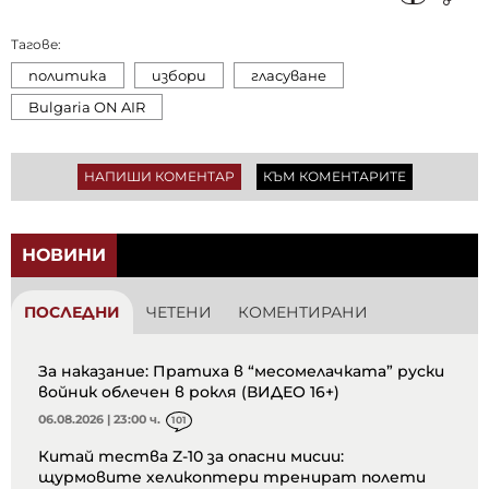
Тагове:
политика
избори
гласуване
Bulgaria ON AIR
НАПИШИ КОМЕНТАР
КЪМ КОМЕНТАРИТЕ
НОВИНИ
ПОСЛЕДНИ
ЧЕТЕНИ
КОМЕНТИРАНИ
За наказание: Пратиха в “месомелачката” руски
войник облечен в рокля (ВИДЕО 16+)
06.08.2026 | 23:00 ч.
101
Китай тества Z-10 за опасни мисии:
щурмовите хеликоптери тренират полети