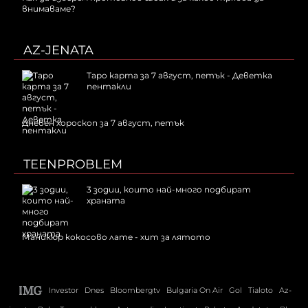
внимаваме?
AZ-JENATA
Таро карта за 7 август, петък - Деветка
пентакли
Дневен хороскоп за 7 август, петък
TEENPROBLEM
3 зодии, които най-много подбират
храната
Маникюр кокосово лате - хит за лятото
Investor
Dnes
Bloombergtv
Bulgaria On Air
Gol
Tialoto
Az-