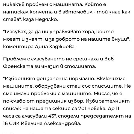
никакъв проблем с машината. Който е
натискал копчета и в автомобил - той знае как
става", каза Недялко.
"Гласувах, за да ни управляват хора, които
могат и знаят, и за доброто на нашите внуци",
коментира Дина Хаджиева.
Проблем с гласуването не срещнаха и във
Френската гимназия в столицата.
"Изборният ден започна нормално. Включихме
машините, оборудвани стаи със списъците. Не
сме имали проблеми с машините. Мисля, че е
по-слабо от предишния избор. Избирателният
списък на нашата секция са 701 човека. До 11
часа са гласували 43", сподели председателят на
16 СИК Ивелина Александрова.