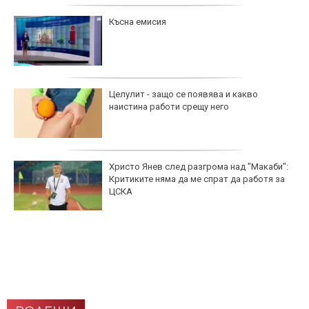
Късна емисия
Целулит - защо се появява и какво
наистина работи срещу него
Христо Янев след разгрома над "Макаби":
Критиките няма да ме спрат да работя за
ЦСКА