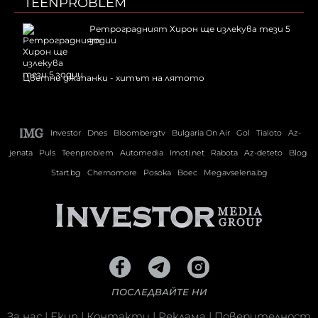
TEENPROBLEM
Ретроградният Хирон ще излекува тези 5
зодии
Цветни джапанки - хитът на лятото
Investor
Dnes
Bloombergtv
Bulgaria On Air
Gol
Tialoto
Az-
jenata
Puls
Teenproblem
Automedia
Imoti.net
Rabota
Az-deteto
Blog
Start.bg
Chernomore
Posoka
Boec
Megavselena.bg
ПОСЛЕДВАЙТЕ НИ
За нас
|
Екип
|
Контакти
|
Реклама
|
Поверителност