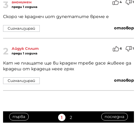
3
анонимен
4
1
преди 1 година
Скоро че краднеч иот дупетатите време е
отговор
Сигнализирай
2
Айдук Сплит
6
1
преди 1 година
Кат не плащате ще ви крадем требе дасе живеее да
крадеш от крадеца неее грях
отговор
Сигнализирай
първа
последна
1
2