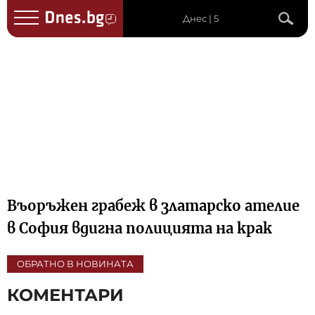
Днес | 5
Въоръжен грабеж в златарско ателие
в София вдигна полицията на крак
ОБРАТНО В НОВИНАТА
КОМЕНТАРИ