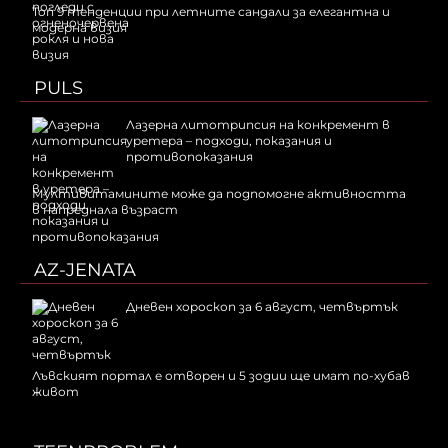
Топ 9 тенденции при летните сандали за елегантна и
модерна визия
PULS
Лазерна литотрипсия на конкремент в
уретера – подходи, показания и
противопоказания
Мултивитамините може да подпомогне активността
в напреднала възраст
AZ-JENATA
Дневен хороскоп за 6 август, четвъртък
Лъвският портал е отворен и 5 зодии ще имат по-хубав
живот