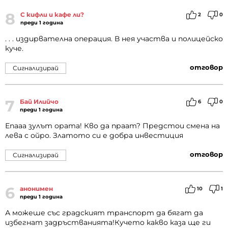
8
С кифли и кафе ли?
2
0
преди 1 година
. . . издирвателна операция. В нея участва и полицейско
куче.
отговор
Сигнализирай
7
Бай Илийчо
6
0
преди 1 година
Епааа зулът ората! Кво да праат? Предстои смена на
лева с ойро. Златото си е добра инвестиция
отговор
Сигнализирай
6
анонимен
10
1
преди 1 година
А можеше със градският транспорт да бягат да
избегнат задръстванията!Кучето какво каза ще ги