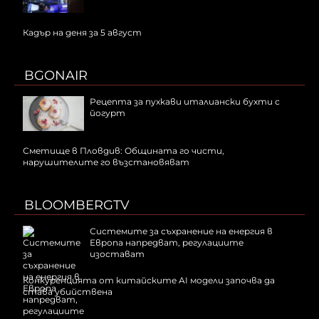
Кадър на деня за 5 август
BGONAIR
Рецепта за пухкави италиански бухти с
йогурт
Сметище в Пловдив: Общината го чисти,
нарушителите го възстановяват
BLOOMBERGTV
Системите за съхранение на енергия в
Европа напредват, регулациите
изостават
Конкуренцията от китайските AI модели започва да
става убийствена