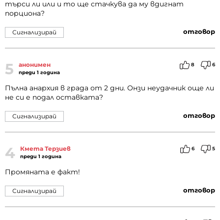
търси ли или и то ще стачкува да му вдигнат
порциона?
отговор
Сигнализирай
5
анонимен
8
6
преди 1 година
Пълна анархия в града от 2 дни. Онзи неудачник още ли
не си е подал оставката?
отговор
Сигнализирай
4
Кмета Терзиев
6
5
преди 1 година
Промяната е факт!
отговор
Сигнализирай