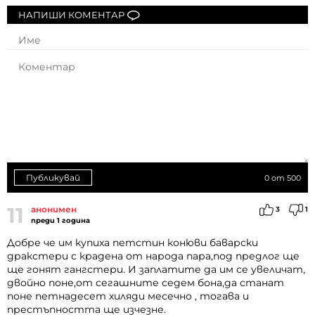
НАПИШИ КОМЕНТАР
Публикувай
0
от 500
11
анонимен
3
1
преди 1 година
Добре че им купиха петстин конюви баварски
дракстери с крадена от народа пара,под предлог ще
ще гонят гангстери. И заплатите да им се увеличат,
двойно поне,от сегашните седем бона,да станат
поне петнадесет хиляди месечно , тогава и
престъпността ще изчезне.