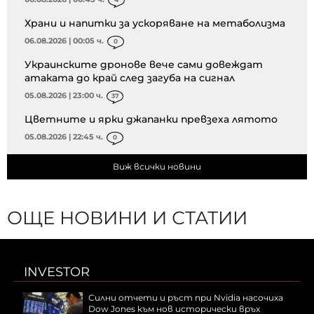
Храни и напитки за ускоряване на метаболизма
06.08.2026 | 00:05 ч.
0
Украинските дронове вече сами довеждат
атаката до край след загуба на сигнал
05.08.2026 | 23:00 ч.
37
Цветните и ярки джапанки превзеха лятото
05.08.2026 | 22:45 ч.
0
Виж всички новини
ОЩЕ НОВИНИ И СТАТИИ
INVESTOR
Силни отчети и ръст при Nvidia насочиха
Dow Jones към нов исторически връх