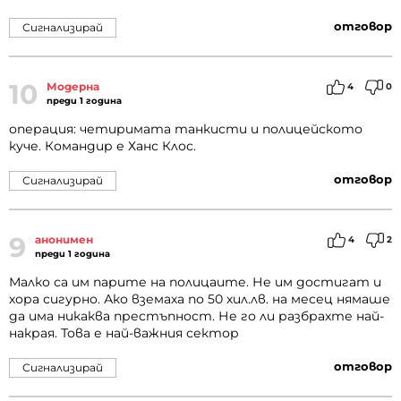
отговор
Сигнализирай
10
Модерна
4
0
преди 1 година
операция: четиримата танкисти и полицейското
куче. Командир е Ханс Клос.
отговор
Сигнализирай
9
анонимен
4
2
преди 1 година
Малко са им парите на полицаите. Не им достигат и
хора сигурно. Ако вземаха по 50 хил.лв. на месец нямаше
да има никаква престъпност. Не го ли разбрахте най-
накрая. Това е най-важния сектор
отговор
Сигнализирай