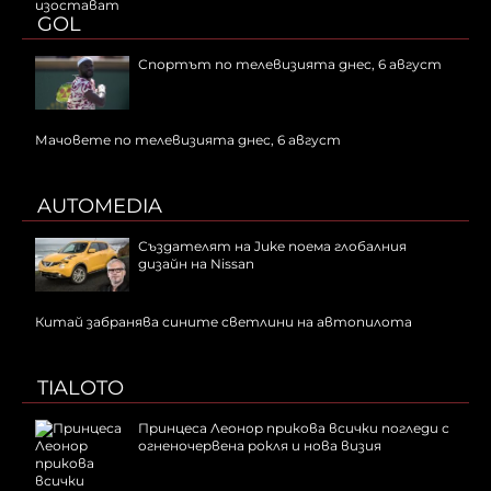
GOL
Спортът по телевизията днес, 6 август
Мачовете по телевизията днес, 6 август
AUTOMEDIA
Създателят на Juke поема глобалния
дизайн на Nissan
Китай забранява сините светлини на автопилота
TIALOTO
Принцеса Леонор прикова всички погледи с
огненочервена рокля и нова визия