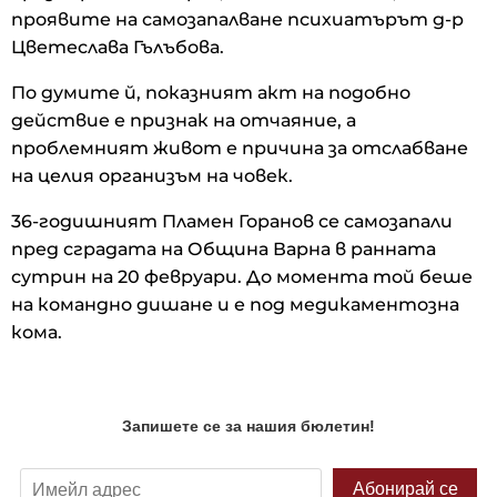
проявите на самозапалване психиатърът д-р
Цветеслава Гълъбова.
По думите й, показният акт на подобно
действие е признак на отчаяние, а
проблемният живот е причина за отслабване
на целия организъм на човек.
36-годишният Пламен Горанов се самозапали
пред сградата на Община Варна в ранната
сутрин на 20 февруари. До момента той беше
на командно дишане и е под медикаментозна
кома.