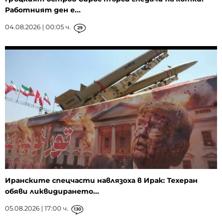
Работният ден е...
04.08.2026 | 00:05 ч.
29
Иранските спецчасти навлязоха в Ирак: Техеран
обяви ликвидирането...
05.08.2026 | 17:00 ч.
130