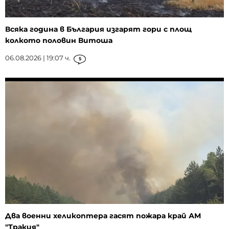
Всяка година в България изгарят гори с площ
колкото половин Витоша
06.08.2026 | 19:07 ч.
5
Два военни хеликоптера гасят пожара край АМ
"Тракия"