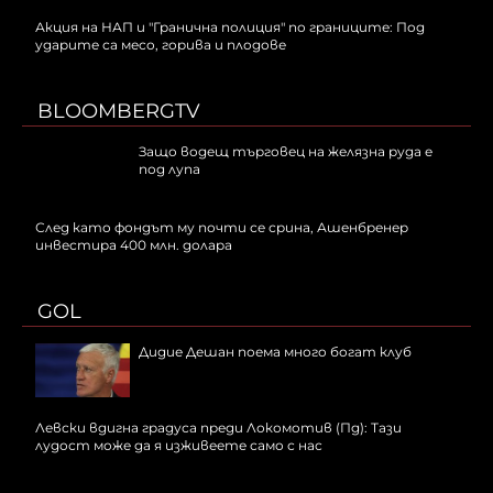
Акция на НАП и "Гранична полиция" по границите: Под
ударите са месо, горива и плодове
BLOOMBERGTV
Защо водещ търговец на желязна руда е
под лупа
След като фондът му почти се срина, Ашенбренер
инвестира 400 млн. долара
GOL
Дидие Дешан поема много богат клуб
Левски вдигна градуса преди Локомотив (Пд): Тази
лудост може да я изживеете само с нас