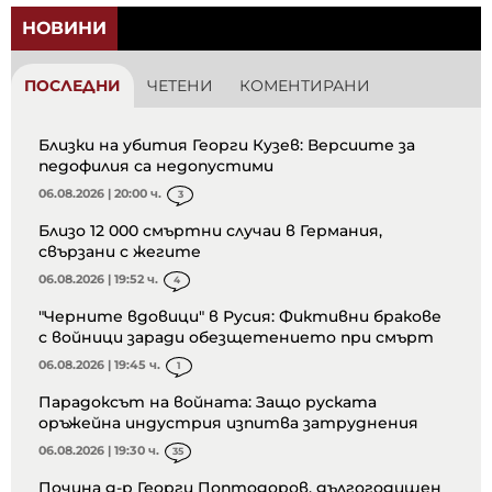
НОВИНИ
ПОСЛЕДНИ
ЧЕТЕНИ
КОМЕНТИРАНИ
Близки на убития Георги Кузев: Версиите за
педофилия са недопустими
06.08.2026 | 20:00 ч.
3
Близо 12 000 смъртни случаи в Германия,
свързани с жегите
06.08.2026 | 19:52 ч.
4
"Черните вдовици" в Русия: Фиктивни бракове
с войници заради обезщетението при смърт
06.08.2026 | 19:45 ч.
1
Парадоксът на войната: Защо руската
оръжейна индустрия изпитва затруднения
06.08.2026 | 19:30 ч.
35
Почина д-р Георги Поптодоров, дългогодишен