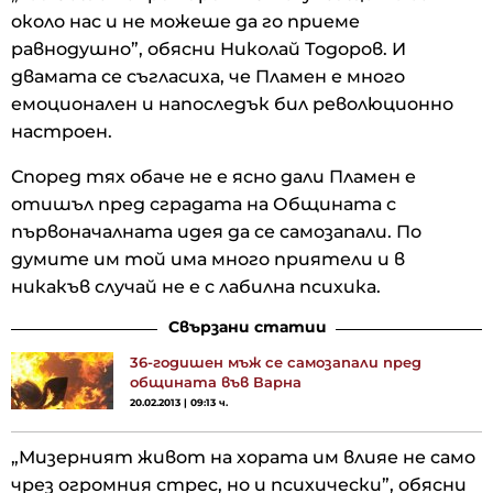
около нас и не можеше да го приеме
равнодушно”, обясни Николай Тодоров. И
двамата се съгласиха, че Пламен е много
емоционален и напоследък бил революционно
настроен.
Според тях обаче не е ясно дали Пламен е
отишъл пред сградата на Общината с
първоначалната идея да се самозапали. По
думите им той има много приятели и в
никакъв случай не е с лабилна психика.
Свързани статии
36-годишен мъж се самозапали пред
общината във Варна
20.02.2013 | 09:13 ч.
„Мизерният живот на хората им влияе не само
чрез огромния стрес, но и психически”, обясни