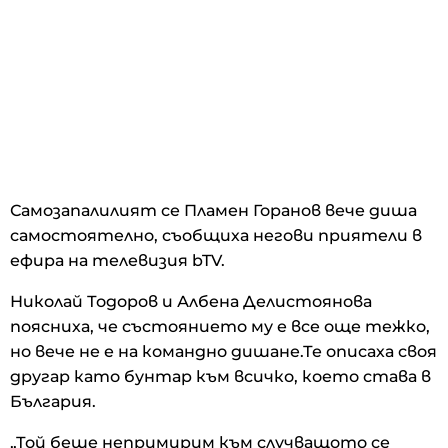
Самозапалилият се Пламен Горанов вече диша
самостоятелно, съобщиха негови приятели в
ефира на телевизия bTV.
Николай Тодоров и Албена Делистоянова
поясниха, че състоянието му е все още тежко,
но вече не е на командно дишане.Те описаха своя
другар като бунтар към всичко, което става в
България.
„Той беше непримирим към случващото се