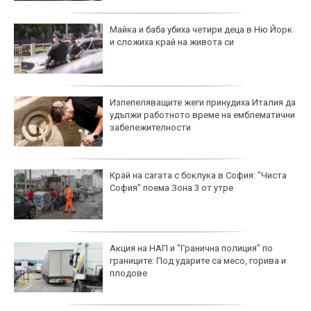
Майка и баба убиха четири деца в Ню Йорк
и сложиха край на живота си
Изпепеляващите жеги принудиха Италия да
удължи работното време на емблематични
забележителности
Край на сагата с боклука в София: "Чиста
София" поема Зона 3 от утре
Акция на НАП и "Гранична полиция" по
границите: Под ударите са месо, горива и
плодове