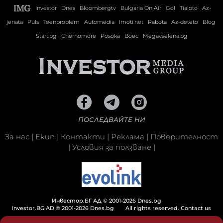
Investor
Dnes
Bloombergtv
Bulgaria On Air
Gol
Tialoto
Az-
jenata
Puls
Teenproblem
Automedia
Imoti.net
Rabota
Az-deteto
Blog
Start.bg
Chernomore
Posoka
Boec
Megavselena.bg
ПОСЛЕДВАЙТЕ НИ
За нас
|
Екип
|
Контакти
|
Реклама
|
Поверителност
|
Условия за ползване
|
Инвестор.БГ АД © 2001-2026 Dnes.bg
Investor.BG AD © 2001-2026 Dnes.bg
All rights reserved.
Contact us