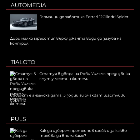
AUTOMEDIA
Германци доработиха Ferrari 12Cilindri Spider
Дори малко мръсотия върху джанта води до загуба на
контрол
TIALOTO
Статуя в двора на Роби Уилямс предизвика
смут у местни жители
6 август е ангелска дата: 5 зодии ги очакват щастливи
обрати
PULS
Как да изберем протеинов шейк и за какво
трябва да внимаваме?