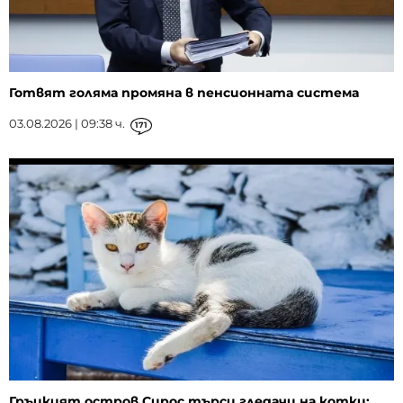
Готвят голяма промяна в пенсионната система
03.08.2026 | 09:38 ч.
171
Гръцкият остров Сирос търси гледачи на котки: