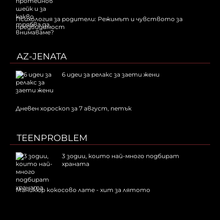
Психология за родители: Режимът и чувството за
предвидимост
AZ-JENATA
6 идеи за релакс за заети жени
Дневен хороскоп за 7 август, петък
TEENPROBLEM
3 зодии, които най-много подбират
храната
Маникюр кокосово лате - хит за лятото