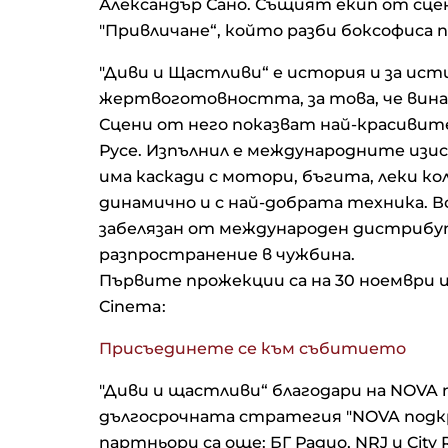
Александър Сано. Същият екип от сце
"Привличане“, който разби боксофиса пр
"Диви и Щастливи“ е история и за ис
жертвоготовността, за това, че винаг
Сцени от него показват най-красивите
Русе. Изпълнил е международните изиск
има каскади с мотори, бъгита, леки ко
динамично и с най-добрата техника. В
забелязан от международен дистрибут
разпространение в чужбина.
Първите прожекции са на 30 ноември и 
Cinema:
Присъединете се към събитието
"Диви и щастливи“ благодари на NOVA 
дългосрочната стратегия "NOVA подк
партньори са още: БГ Радио, NRJ и City 