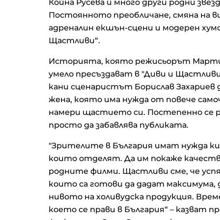
Койна Русева и много други родни звез
Постоянното преобличане, смяна на ви
адреналин екшън-сцени и модерен хум
Щастливи“.
Историята, която режисьорът Марти
умело пресъздават в "Диви и Щастливи“
кани сценаристът Борислав Захариев д
жена, която има нужда от повече само
намери щастието си. Постепенно се ра
просто да забавлява публиката.
"Зрителите в България имат нужда ки
които отделят. Да им покаже качество
родните филми. Щастливи сме, че усп
които са готови да дадат максимума, д
нивото на холивудска продукция. Врем
което се прави в България“ – казват 