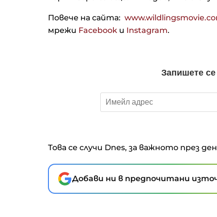
Повече на сайта:
www.wildlingsmovie.c
мрежи
Facebook
и
Instagram
.
Това се случи Dnes, за важното през де
Добави ни в предпочитани източ