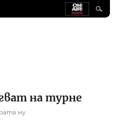
гват на турне
рата му