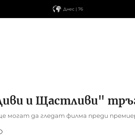
Днес | 76
иви и Щастливи" тръ
е могат да гледат филма преди премие