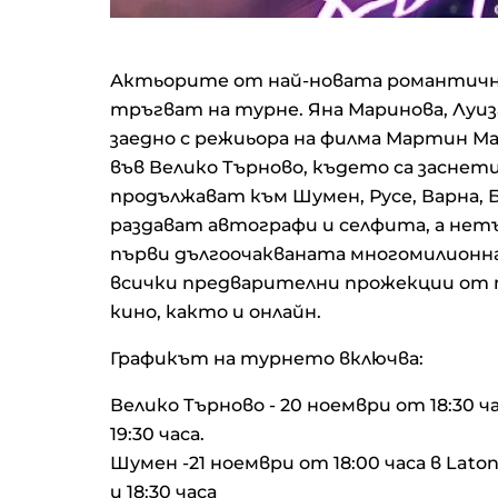
Актьорите от най-новата романтична
тръгват на турне. Яна Маринова, Луиз
заедно с режиьора на филма Мартин М
във Велико Търново, където са заснет
продължават към Шумен, Русе, Варна, 
раздават автографи и селфита, а не
първи дългоочакваната многомилионна
всички предварителни прожекции от 
кино, както и онлайн.
Графикът на турнето включва:
Велико Търново - 20 ноември от 18:30 ч
19:30 часа.
Шумен -21 ноември от 18:00 часа в Lat
и 18:30 часа