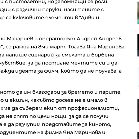
ди с пистолетни, но запомнящи се роли.
Последно забелязан в Кореком.
зии с различни перуки, наситените с
Днес – в JULIANY
ор са ключовите елементи в "Диви и
Фирмата „Чиста София“ ще чисти
н Макариев и операторът Андрей Андреев
„Слатина“, „Подуяне“ и „Изгрев“
, се ражда на 8ми март. Тогава Яна Маринова
в следващите пет години
а напише сценарий за смелата и борбена
чувствие, за да постигне мечтите си и да
Конституционният съд допусна
жда идеята за филм, който да не поучава, а
за разглеждане оспорването на
Бюджет 2026 от омбудсмана
ното да им благодари за времето и парите,
 и екшън, какъвто досега не е имало в
Компенсациите заради
яхме да съберем екип от професионалисти,
американските мита помогнаха
на Nintendo да отчете силна
а не спят по цели нощи, за да се получи
печалба
е е да разчупим представите за киното,
продуцентите на филма Яна Маринова и
Кевин Уорш трябва да даде