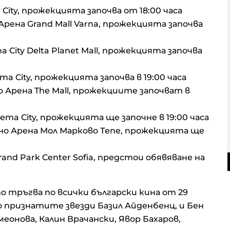
a City, прожекцията започва от 18:00 часа
о Арена Grand Mall Varna, прожекцията започва
ma City Delta Planet Mall, прожекцията започва
ema City, прожекцията започва в 19:00 часа
но Арена The Mall, прожекциите започват в
nema City, прожекцията ще започне в 19:00 часа
Кино Арена Мол Марково Тепе, прожекцията ще
grand Park Center Sofia, предстои обявяване на
 тръгва по всички български кина от 29
признатите звезди Базил Айденбенц, и Бен
меонова, Калин Врачански, Явор Бахаров,