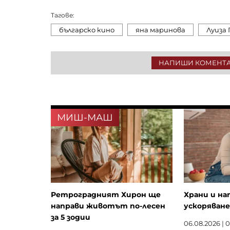
Тагове:
българско кино
яна маринова
Луиза 
НАПИШИ КОМЕНТ
МИШ-МАШ
Ретроградният Хирон ще
Храни и на
направи животът по-лесен
ускоряване
за 5 зодии
06.08.2026 | 0