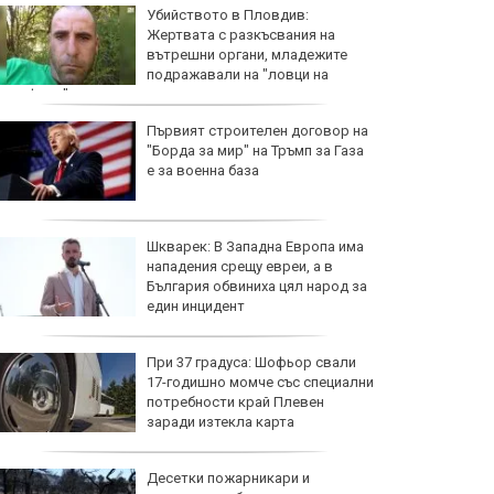
Убийството в Пловдив:
Жертвата с разкъсвания на
вътрешни органи, младежите
подражавали на "ловци на
педофили"
Първият строителен договор на
"Борда за мир" на Тръмп за Газа
е за военна база
Шкварек: В Западна Европа има
нападения срещу евреи, а в
България обвиниха цял народ за
един инцидент
При 37 градуса: Шофьор свали
17-годишно момче със специални
потребности край Плевен
заради изтекла карта
Десетки пожарникари и