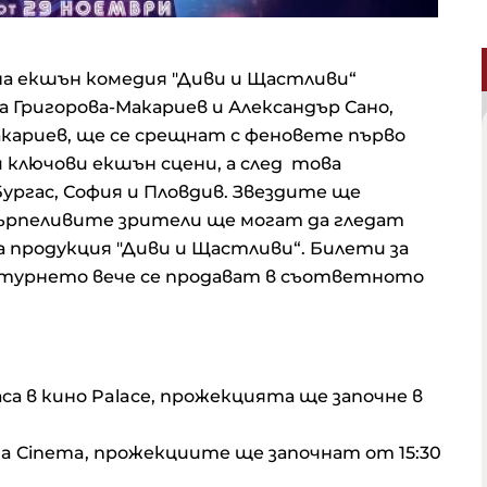
 екшън комедия "Диви и Щастливи“
а Григорова-Макариев и Александър Сано,
акариев, ще се срещнат с феновете първо
и ключови екшън сцени, а след това
Бургас, София и Пловдив. Звездите ще
търпеливите зрители ще могат да гледат
 продукция "Диви и Щастливи“. Билети за
турнето вече се продават в съответното
аса в кино Palace, прожекцията ще започне в
ona Cinema, прожекциите ще започнат от 15:30