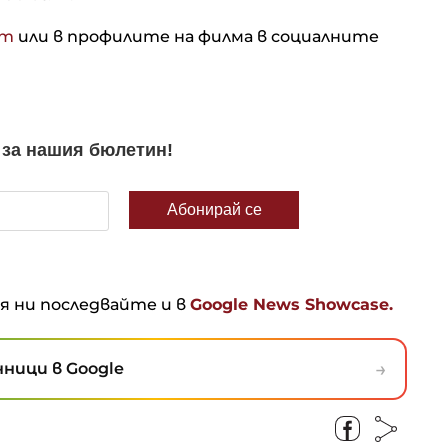
om
или в профилите на филма в социалните
ня ни последвайте и в
Google News Showcase.
→
ници в Google