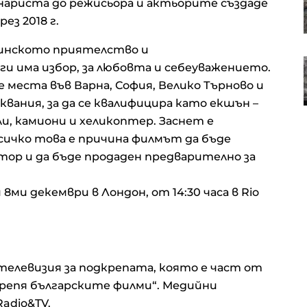
нариста до режисьора и актьорите създаде
някои обяснения
ез 2018 г.
тинското приятелство и
Мартин Захариев: ЕС ще затегне
и има избор, за любовта и себеуважението.
правилата за достъп до личните
 места във Варна, София, Велико Търново и
данни за AI
вания, за да се квалифицира като екшън –
ли, камиони и хеликоптер. Заснет е
сичко това е причина филмът да бъде
ор и да бъде продаден предварително за
8ми декември в Лондон, от 14:30 часа в Rio
телевизия за подкрепата, която е част от
репя българските филми“. Медийни
Radio&TV.