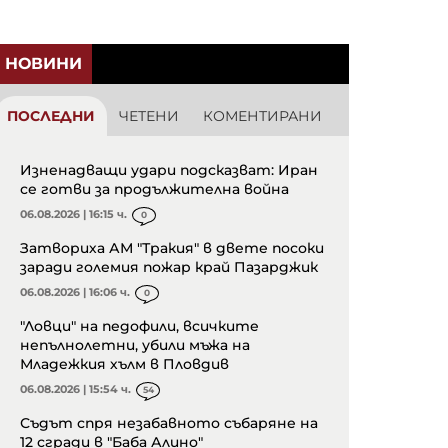
НОВИНИ
ПОСЛЕДНИ
ЧЕТЕНИ
КОМЕНТИРАНИ
Изненадващи удари подсказват: Иран
се готви за продължителна война
06.08.2026 | 16:15 ч.
0
Затвориха АМ "Тракия" в двете посоки
заради големия пожар край Пазарджик
06.08.2026 | 16:06 ч.
0
"Ловци" на педофили, всичките
непълнолетни, убили мъжа на
Младежкия хълм в Пловдив
06.08.2026 | 15:54 ч.
54
Съдът спря незабавното събаряне на
12 сгради в "Баба Алино"