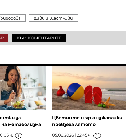
Григорова
Диви и щастливи
АР
КЪМ КОМЕНТАРИТЕ
питки за
Цветните и ярки джапанки
 на метаболизма
превзеха лятото
0:05 ч.
05.08.2026 | 22:45 ч.
1
1