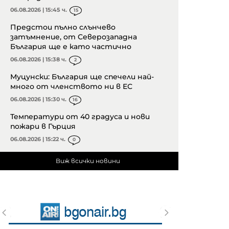
06.08.2026 | 15:45 ч.
15
Предстои пълно слънчево
затъмнение, от Северозападна
България ще е като частично
06.08.2026 | 15:38 ч.
2
Муцунски: България ще спечели най-
много от членството ни в ЕС
06.08.2026 | 15:30 ч.
16
Температури от 40 градуса и нови
пожари в Гърция
06.08.2026 | 15:22 ч.
0
Виж всички новини