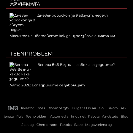
AZ-JENATA
Дневен хороскоп за 9 август, неделя
Магията на цветовете: Как да използваме силата им
TEENPROBLEM
Венера във Везни - какво чака зодиите?
Лято 2026: Еспадрилите се завръщат
Investor
Dnes
Bloombergtv
Bulgaria On Air
Gol
Tialoto
Az-
jenata
Puls
Teenproblem
Automedia
Imoti.net
Rabota
Az-deteto
Blog
Start.bg
Chernomore
Posoka
Boec
Megavselena.bg