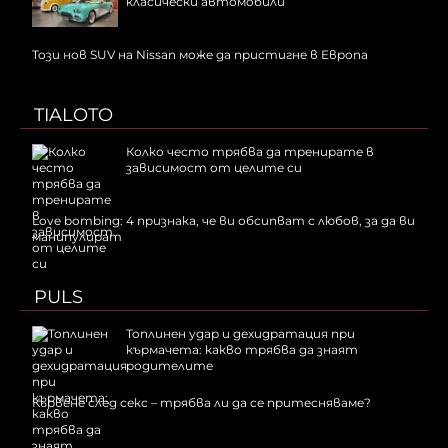
класически автомобили
Този нов SUV на Nissan може да пристигне в Европа
TIALOTO
Колко често трябва да тренирате в
зависимост от целите си
Love bombing: 4 признака, че ви обсипват с любов, за да ви
манипулират
PULS
Топлинен удар и дехидратация при
кърмачета: какво трябва да знаят
родителите
Кървене след секс – трябва ли да се притесняваме?