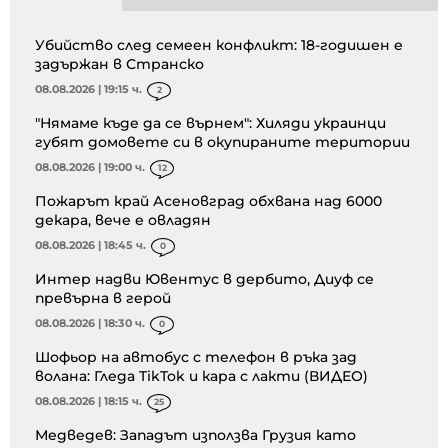
Убийство след семеен конфликт: 18-годишен е
задържан в Странско
08.08.2026 | 19:15 ч.
2
"Нямаме къде да се върнем": Хиляди украинци
губят домовете си в окупираните територии
08.08.2026 | 19:00 ч.
12
Пожарът край Асеновград обхвана над 6000
декара, вече е овладян
08.08.2026 | 18:45 ч.
0
Интер надви Ювентус в дербито, Диуф се
превърна в герой
08.08.2026 | 18:30 ч.
0
Шофьор на автобус с телефон в ръка зад
волана: Гледа TikTok и кара с лакти (ВИДЕО)
08.08.2026 | 18:15 ч.
25
Медведев: Западът използва Грузия като