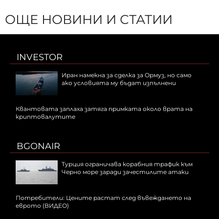
ОЩЕ НОВИНИ И СТАТИИ
INVESTOR
Иран намекна за сделка за Ормуз, но само
ако условията му бъдат изпълнени
Квантовата заплаха затяга примката около врата на
криптовалутите
BGONAIR
Турция ограничава корабния трафик към
Черно море заради зачестилите атаки
Потребители: Цените растат след въвеждането на
еврото (ВИДЕО)