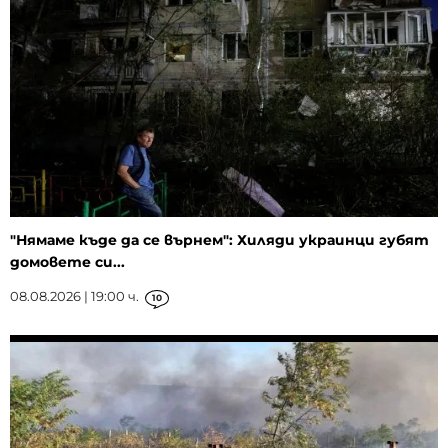
"Нямаме къде да се върнем": Хиляди украинци губят
домовете си...
08.08.2026 | 19:00 ч.
10