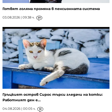
Готвят голяма промяна в пенсионната система
03.08.2026 | 09:38 ч.
211
Гръцкият остров Сирос търси гледачи на котки:
Работният ден е...
04.08.2026 | 00:05 ч.
32