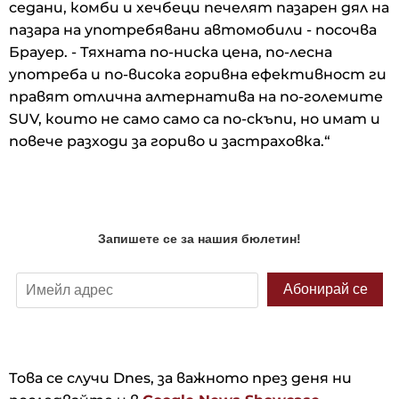
седани, комби и хечбеци печелят пазарен дял на
пазара на употребявани автомобили - посочва
Брауер. - Тяхната по-ниска цена, по-лесна
употреба и по-висока горивна ефективност ги
правят отлична алтернатива на по-големите
SUV, които не само само са по-скъпи, но имат и
повече разходи за гориво и застраховка.“
Това се случи Dnes, за важното през деня ни