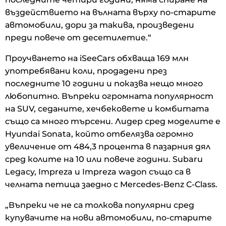
въздействието на вълната върху по-старите
автомобили, дори за такива, произведени
преди повече от десетилетие.“
Проучването на iSeeCars обхваща 169 млн
употребявани коли, продадени през
последните 10 години и показва нещо много
любопитно. Въпреки огромната популярност
на SUV, седаните, хечбековете и комбитата
също са много търсени. Лидер сред моделите е
Hyundai Sonata, който отбелязва огромно
увеличение от 484,3 процента в пазарния дял
сред колите на 10 или повече години. Subaru
Legacy, Impreza и Impreza wagon също са в
челната петица заедно с Mercedes-Benz C-Class.
„Въпреки че не са толкова популярни сред
купувачите на нови автомобили, по-старите