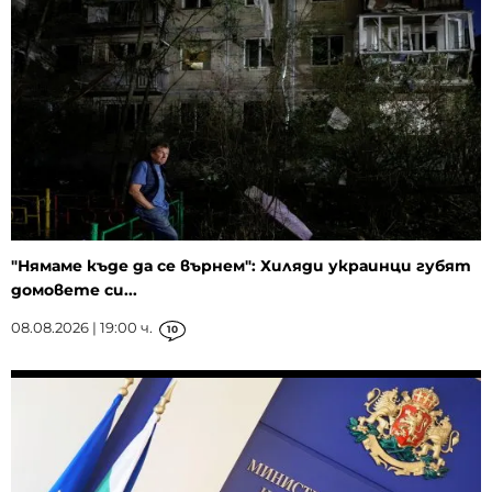
"Нямаме къде да се върнем": Хиляди украинци губят
домовете си...
08.08.2026 | 19:00 ч.
10