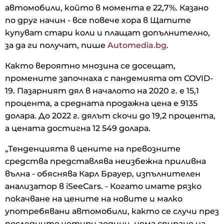
автомобили, който в момента е 22,7%. Казано
по друг начин - все повече хора в Щатите
купуват стари коли и плащат допълнително,
за да ги получат, пише
Automedia.bg
.
Както вероятно мнозина се досещат,
промените започнаха с пандемията от COVID-
19. Пазарният дял в началото на 2020 г. е 15,1
процента, а средната продажна цена е 9135
долара. До 2022 г. дялът скочи до 19,2 процента,
а цената достигна 12 549 долара.
„Тенденцията в цените на превозните
средства представлява неизбежна приливна
вълна - обяснява Карл Брауер, изпълнителен
анализатор в iSeeCars. - Когато имате рязко
покачване на цените на новите и малко
употребявани автомобили, както се случи през
последните четири години, няма спиране на