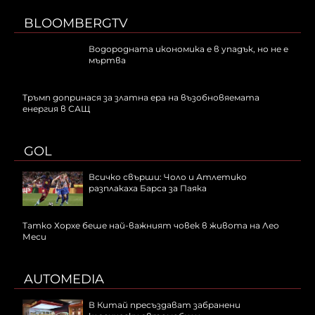
BLOOMBERGTV
Водородната икономика е в упадък, но не е
мъртва
Тръмп допринася за златна ера на възобновяемата
енергия в САЩ
GOL
Всичко свърши: Чоло и Атлетико
разплакаха Барса за Паяка
Татко Хорхе беше най-важният човек в живота на Лео
Меси
AUTOMEDIA
В Китай пресъздават забранени