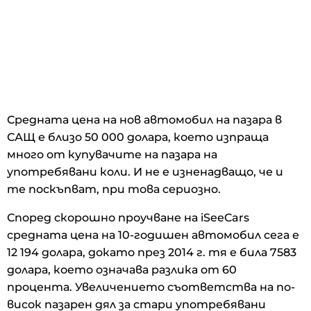
Средната цена на нов автомобил на пазара в
САЩ е близо 50 000 долара, което изпраща
много от купувачите на пазара на
употребявани коли. И не е изненадващо, че и
те поскъпват, при това сериозно.
Според скорошно проучване на iSeeCars
средната цена на 10-годишен автомобил сега е
12 194 долара, докато през 2014 г. тя е била 7583
долара, което означава разлика от 60
процента. Увеличението съответства на по-
висок пазарен дял за стари употребявани