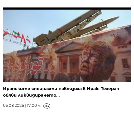
Иранските спецчасти навлязоха в Ирак: Техеран
обяви ликвидирането...
05.08.2026 | 17:00 ч.
134