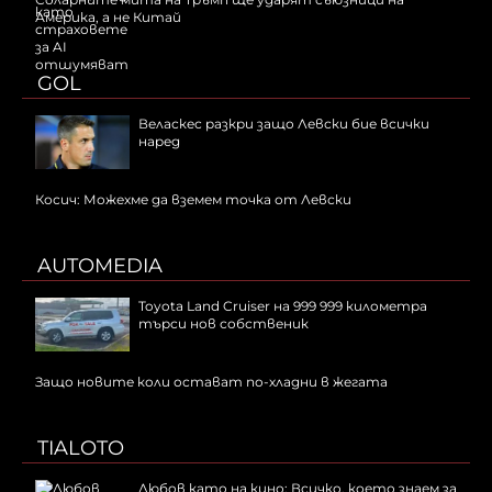
Америка, а не Китай
GOL
Веласкес разкри защо Левски бие всички
наред
Косич: Можехме да вземем точка от Левски
AUTOMEDIA
Toyota Land Cruiser на 999 999 километра
търси нов собственик
Защо новите коли остават по-хладни в жегата
TIALOTO
Любов като на кино: Всичко, което знаем за