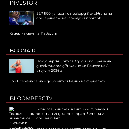
INVESTOR
S&P 500 записа нов рекорд в очакване на
отварянето на Ормузкия проток
Кадър на деня за 7 август
BGONAIR
По-добър живот за 3 зодии по време на
директното движение на Венера на 8
август 2026 г.
Кои 6 семена са най-добрият съюзник на сърцето?
BLOOMBERGTV
Технологичните гиганти се върнаха в
играта, след като страховете за AI
отшумяват
Соларните мита на Тръмп ще ударят съюзници на