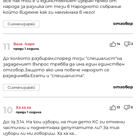
Все пак той е и единственият избран пряко от
народа за разлика от тези в Народното събрание
който видяхме как ги намъкнаха в него!
отговор
Сигнализирай
11
Вале -каро
14
3
преди 1 година
До колкото разбирам,според този "специалист"на
зададеният въпрос трябва да има един единствен
отговор.Защото ако има повече народът се
разединява.Егати и "специалиста".
отговор
Сигнализирай
10
Ха ха ха
13
0
преди 1 година
До: Iq 3.14. На кои избори, на тия дето КС ги отмени
частични и подметнаха депутатите ли? За тия
избори ли ми говориш. Ха ха ха...