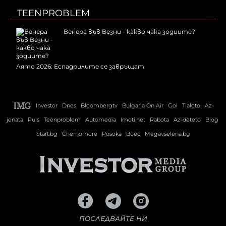
TEENPROBLEM
Венера във Везни - какво чака зодиите?
Лято 2026: Еспадрилите се завръщат
Investor
Dnes
Bloombergtv
Bulgaria On Air
Gol
Tialoto
Az-
jenata
Puls
Teenproblem
Automedia
Imoti.net
Rabota
Az-deteto
Blog
Start.bg
Chernomore
Posoka
Boec
Megavselena.bg
ПОСЛЕДВАЙТЕ НИ