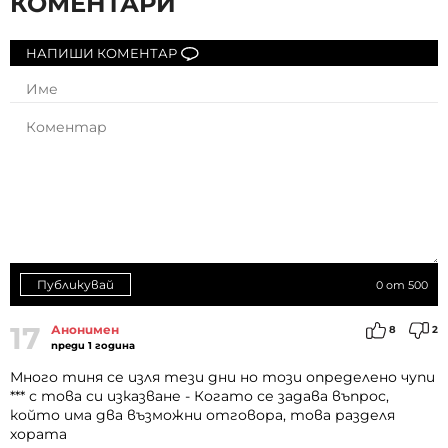
КОМЕНТАРИ
НАПИШИ КОМЕНТАР
Публикувай
0
от 500
17
Анонимен
8
2
преди 1 година
Много тиня се изля тези дни но този определено чупи
*** с това си изказване - Когато се задава въпрос,
който има два възможни отговора, това разделя
хората