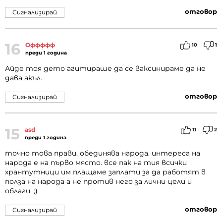
отговор
Сигнализирай
16
Оффффф
10
1
преди 1 година
Айде тоя дето агитираше да се ваксинираме да не
дава акъл.
отговор
Сигнализирай
15
asd
11
2
преди 1 година
точно това прави. обединява народа. интереса на
народа е на първо място. все пак на тия всички
хрантутници им плащаме заплати за да работят в
полза на народа а не против него за лични цели и
облаги. ;)
отговор
Сигнализирай