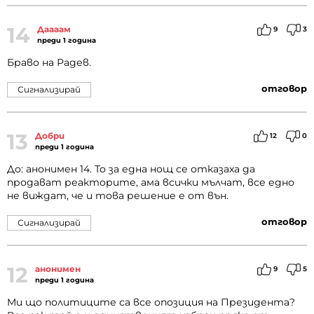
14
Даааам
9
3
преди 1 година
Браво на Радев.
отговор
Сигнализирай
13
Добри
12
0
преди 1 година
До: анонимен 14. То за една нощ се отказаха да
продават реакторите, ама всички мълчат, все едно
не виждат, че и това решение е от вън.
отговор
Сигнализирай
12
анонимен
9
5
преди 1 година
Ми що политиците са все опозиция на Президента?