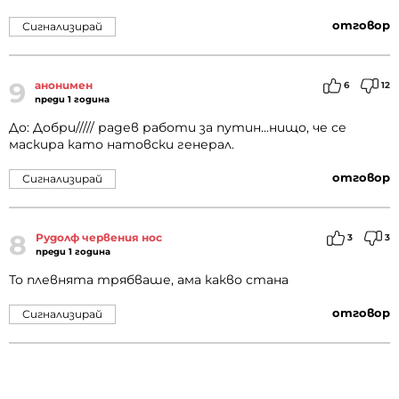
отговор
Сигнализирай
9
анонимен
6
12
преди 1 година
До: Добри///// радев работи за путин...нищо, че се
маскира като натовски генерал.
отговор
Сигнализирай
8
Рудолф червения нос
3
3
преди 1 година
То плевнята трябваше, ама какво стана
отговор
Сигнализирай