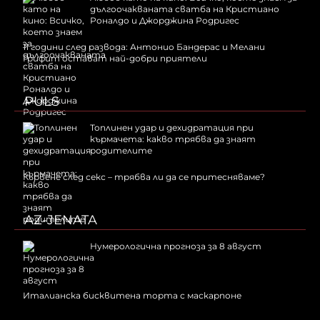
дългоочакваната сватба на Кристиано
Роналдо и Джорджина Родригес
11 години след развода: Антонио Бандерас и Мелани
Грифит остават най-добри приятели
PULS
Топлинен удар и дехидратация при
кърмачета: какво трябва да знаят
родителите
Кървене след секс – трябва ли да се притесняваме?
AZ-JENATA
Нумерологична прогноза за 8 август
Италианска бисквитена торта с маскарпоне