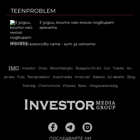
TEENPROBLEM
3 зодии, които най-много подбират
храната
Маникюр кокосово лате - хит за лятото
Investor
Dnes
Bloombergtv
Bulgaria On Air
Gol
Tialoto
Az-
jenata
Puls
Teenproblem
Automedia
Imoti.net
Rabota
Az-deteto
Blog
Start.bg
Chernomore
Posoka
Boec
Megavselena.bg
ПОСЛЕДВАЙТЕ НИ