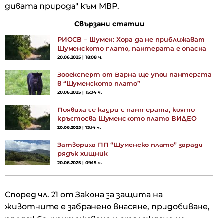
дивата природа" към МВР.
Свързани статии
РИОСВ – Шумен: Хора да не приближават
Шуменското плато, пантерата е опасна
20.06.2025 | 18:08 ч.
Зооексперт от Варна ще упои пантерата
в “Шуменското плато”
20.06.2025 | 15:04 ч.
Появиха се кадри с пантерата, която
кръстосва Шуменското плато ВИДЕО
20.06.2025 | 13:14 ч.
Затвориха ПП “Шуменско плато” заради
рядък хищник
20.06.2025 | 09:15 ч.
Според чл. 21 от Закона за защита на
животните е забранено внасяне, придобиване,