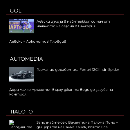
GOL
Левски излиза в най-тежкия си мач от
началото на сезона в България
Левски – Локомотив Пловдив
AUTOMEDIA
Германци доработиха Ferrari 12Cilindri Spider
Дори малко мръсотия върху джанта води до загуба на
контрол
TIALOTO
Запознайте се с Валентина Палома Пино –
дъщерята на Салма Хайек, която все