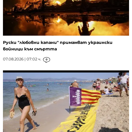
Руски "любовни капани" примамват украински
войници към смъртта
07.08.2026 | 07:02 ч.
0