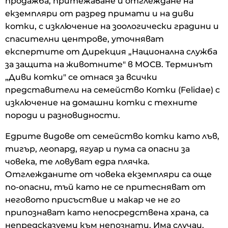
продажба, притежаване и отглеждане на
екземпляри от разред примати и на диви
котки, с изключение на зоологически градини и
спасителни центрове, уточняват
експертите от Дирекция „Национална служба
за защита на животните" в МОСВ. Терминът
„Диви котки" се отнася за всички
представители на семейство Котки (Felidae) с
изключение на домашни котки с техните
породи и разновидности.
Едрите видове от семейство котки като лъв,
тигър, леопард, ягуар и пума са опасни за
човека, те ловуват едра плячка.
Отглежданите от човека екземпляри са още
по-опасни, тъй като не се притесняват от
неговото присъствие и макар че не го
припознават като непосредствена храна, са
непредсказуеми към непознати. Има случаи,