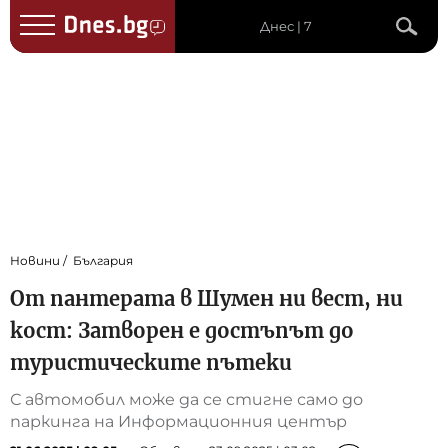
Днес | 7
Новини
България
От пантерата в Шумен ни вест, ни
кост: Затворен е достъпът до
туристическите пътеки
С автомобил може да се стигне само до
паркинга на Информационния център