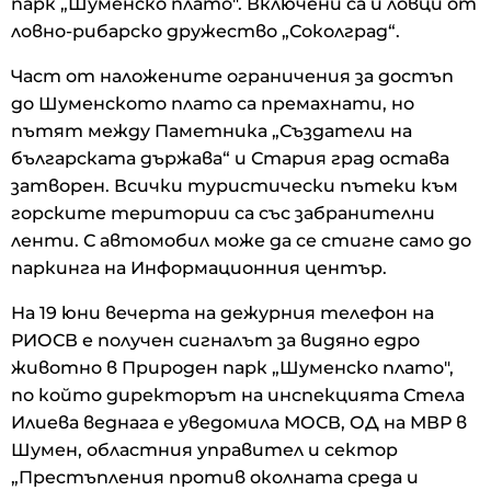
парк „Шуменско плато". Включени са и ловци от
ловно-рибарско дружество „Соколград“.
Част от наложените ограничения за достъп
до Шуменското плато са премахнати, но
пътят между Паметника „Създатели на
българската държава“ и Стария град остава
затворен. Всички туристически пътеки към
горските територии са със забранителни
ленти. С автомобил може да се стигне само до
паркинга на Информационния център.
На 19 юни вечерта на дежурния телефон на
РИОСВ е получен сигналът за видяно едро
животно в Природен парк „Шуменско плато",
по който директорът на инспекцията Стела
Илиева веднага е уведомила МОСВ, ОД на МВР в
Шумен, областния управител и сектор
„Престъпления против околната среда и