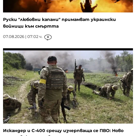
Руски "любовни капани" примамват украински
войници към смъртта
07.08.2026 | 07:02 ч.
0
Искандер и С-400 срещу изчерпваща се ПВО: Ново