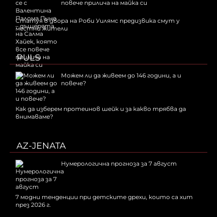
повече прилича на майка си
Статуя в двора на Роби Уилямс предизвика смут у
местни жители
PULS
Можем ли да живеем до 146 години, а и
повече?
Как да изберем протеинов шейк и за какво трябва да
внимаваме?
AZ-JENATA
Нумерологична прогноза за 7 август
7 модни тенденции при детските дрехи, които са хит
през 2026 г.