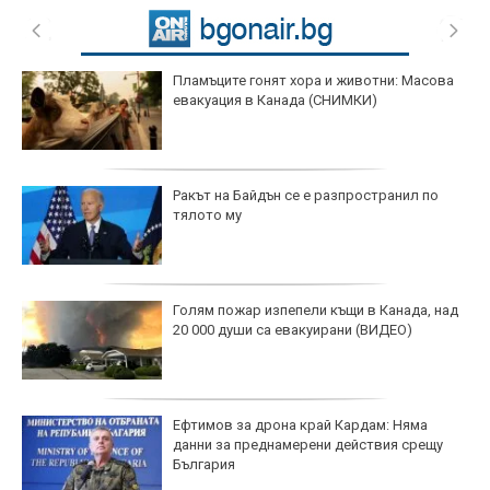
Пламъците гонят хора и животни: Масова
евакуация в Канада (СНИМКИ)
Ракът на Байдън се е разпространил по
тялото му
Голям пожар изпепели къщи в Канада, над
20 000 души са евакуирани (ВИДЕО)
Ефтимов за дрона край Кардам: Няма
данни за преднамерени действия срещу
България