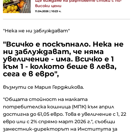
Ще виждаме на рафтовете стоки с по-
високи цени
11.04.2026 | 10:23 ч.
"Нека не ни заблуждават"
"Всичко е поскъпнало. Нека не
ни заблуждават, че няма
увеличение - има. Всичко е 1
към 1 - колкото беше в лева,
сега е в евро",
възмути се Мария Герджикова.
"Общата стойност на малката
потребителска кошница (МПК) към април
достигна до 61,05 евро. Това е увеличение с 1, 22
евро или с 2% спрямо март 2026 г.", съобщи
заместник-директорът на Института за