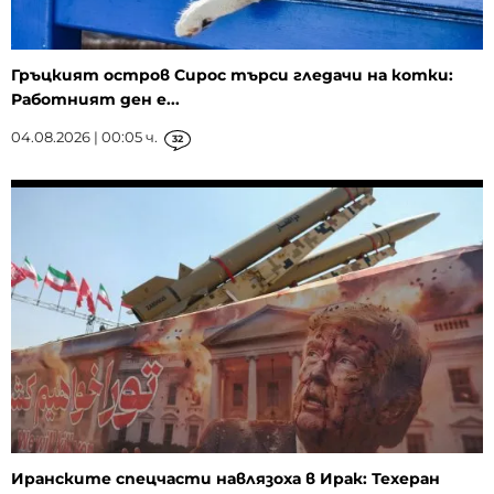
Гръцкият остров Сирос търси гледачи на котки:
Работният ден е...
04.08.2026 | 00:05 ч.
32
Иранските спецчасти навлязоха в Ирак: Техеран