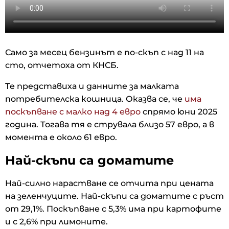
Само за месец бензинът е по-скъп с над 11 на
сто, отчетоха от КНСБ.
Те представиха и данните за малката
потребителска кошница. Оказва се, че
има
поскъпване с малко над 4 евро
спрямо юни 2025
година. Тогава тя е струвала близо 57 евро, а в
момента е около 61 евро.
Най-скъпи са доматите
Най-силно нарастване се отчита при цената
на зеленчуците. Най-скъпи са доматите с ръст
от 29,1%. Поскъпване с 5,3% има при картофите
и с 2,6% при лимоните.