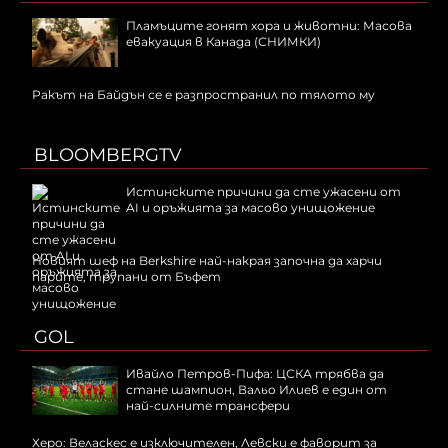
Пламъците гонят хора и животни: Масова
евакуация в Канада (СНИМКИ)
Ракът на Байдън се е разпространил по тялото му
BLOOMBERGTV
Истинските причини да сте ужасени от
AI и оръжията за масово унищожение
Новият шеф на Berkshire най-накрая започна да харчи
парите, трупани от Бъфет
GOL
Ивайло Петров-Пифа: ЦСКА трябва да
стане шампион, Вальо Илиев е един от
най-силните трансфери
Херо: Веласкес е изключителен, Левски е фаворит за