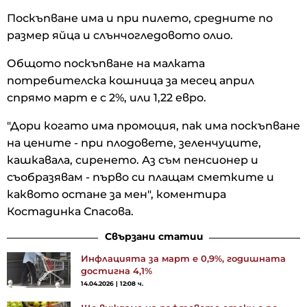
Поскъпване има и при пилето, средните по
размер яйца и слънчогледовото олио.
Общото поскъпване на малката
потребителска кошница за месец април
спрямо март е с 2%, или 1,22 евро.
"Дори когато има промоция, пак има поскъпване
на цените - при плодовете, зеленчуците,
кашкавала, сиренето. Аз съм пенсионер и
съобразявам - първо си плащам сметките и
каквото остане за мен", коментира
Костадинка Спасова.
Свързани статии
Инфлацията за март е 0,9%, годишната
достигна 4,1%
14.04.2026 | 12:08 ч.