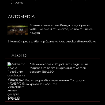
титлата
AUTOMEDIA
Военна технология вижда по-добре от
човешко око в тъмното, но почти не се
ползва
В Китай пресъздават забранени класически автомобили
TIALOTO
Лек като облак: Розовият сладкиш на
Марта Стюарт е идеалният летен
десерт (ВИДЕО)
Венера във Везни разпалва страстите: Три зодии
правят смела крачка в любовта
PULS