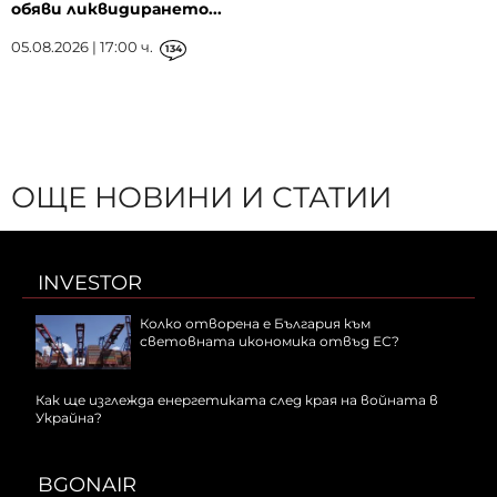
обяви ликвидирането...
05.08.2026 | 17:00 ч.
134
ОЩЕ НОВИНИ И СТАТИИ
INVESTOR
Колко отворена е България към
световната икономика отвъд ЕС?
Как ще изглежда енергетиката след края на войната в
Украйна?
BGONAIR