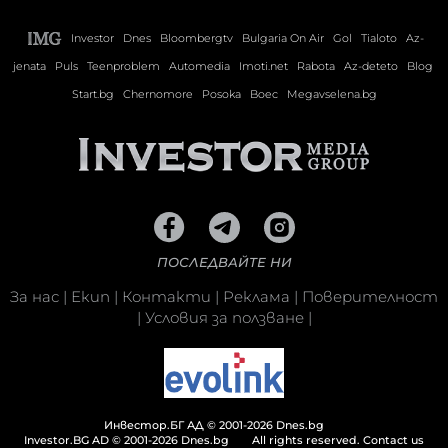
Investor
Dnes
Bloombergtv
Bulgaria On Air
Gol
Tialoto
Az-
jenata
Puls
Teenproblem
Automedia
Imoti.net
Rabota
Az-deteto
Blog
Start.bg
Chernomore
Posoka
Boec
Megavselena.bg
ПОСЛЕДВАЙТЕ НИ
За нас
|
Екип
|
Контакти
|
Реклама
|
Поверителност
|
Условия за ползване
|
Инвестор.БГ АД © 2001-2026 Dnes.bg
Investor.BG AD © 2001-2026 Dnes.bg
All rights reserved.
Contact us