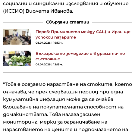
социални и синдикални изследвания и обучение
(ИССИО) Виолета Иванова.
Свързани статии
Гюров: Примирието между САЩ и Иран ще
успокои пазарите
08.04.2026 | 19:13 ч.
Българското земеделие е в драматично
състояние
04.04.2026 | 12:15 ч.
"Това е осезаемо нарастване на стоките, което
означава, че през следващия период при една
кумулативна инфлация може да се очаква
влошаване на покупателната способност на
домакинствата. Това налага засилен
мониторинг, мерки за ограничаване на
нарастването на цените и подпомагането на