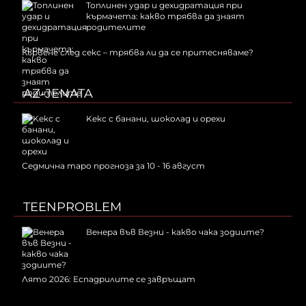
Топлинен удар и дехидратация при
кърмачета: какво трябва да знаят
родителите
Кървене след секс – трябва ли да се притесняваме?
AZ-JENATA
Kекс с банани, шоколад и орехи
Седмична таро прогноза за 10 - 16 август
TEENPROBLEM
Венера във Везни - какво чака зодиите?
Лято 2026: Еспадрилите се завръщат