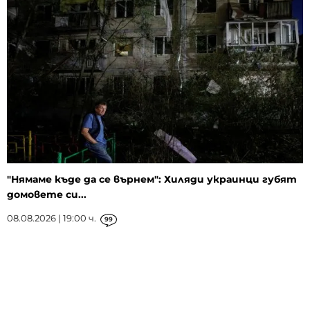
"Нямаме къде да се върнем": Хиляди украинци губят
домовете си...
08.08.2026 | 19:00 ч.
99