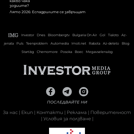
Лято 2026: Еспадрилите се завръщат
Investor
Dnes
Bloombergtv
Bulgaria On Air
Gol
Tialoto
Az-
jenata
Puls
Teenproblem
Automedia
Imoti.net
Rabota
Az-deteto
Blog
Start.bg
Chernomore
Posoka
Boec
Megavselena.bg
ПОСЛЕДВАЙТЕ НИ
За нас
|
Екип
|
Контакти
|
Реклама
|
Поверителност
|
Условия за ползване
|