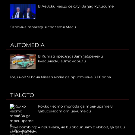
В Левски нещо се случва зад кулисите
Огромна трагедия сполетя Меси
AUTOMEDIA
В Китай пресъздават забранени
класически автомобили
Този нов SUV на Nissan може да пристигне в Европа
TIALOTO
Колко често трябва да тренирате в
зависимост от целите си
Love bombing: 4 признака, че ви обсипват с любов, за да ви
манипулират