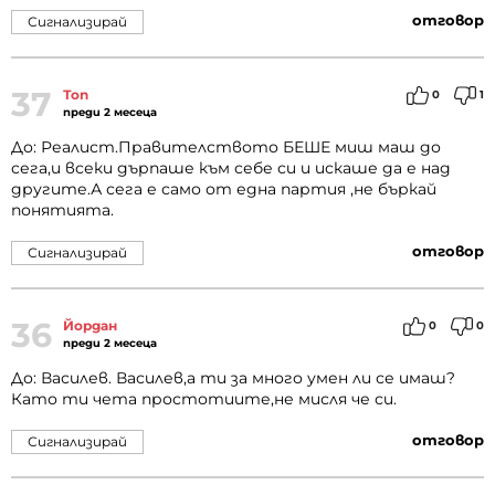
отговор
Сигнализирай
37
Топ
0
1
преди 2 месеца
До: Реалист.Правителството БЕШЕ миш маш до
сега,и всеки дърпаше към себе си и искаше да е над
другите.А сега е само от една партия ,не бъркай
понятията.
отговор
Сигнализирай
36
Йордан
0
0
преди 2 месеца
До: Василев. Василев,а ти за много умен ли се имаш?
Като ти чета простотиите,не мисля че си.
отговор
Сигнализирай