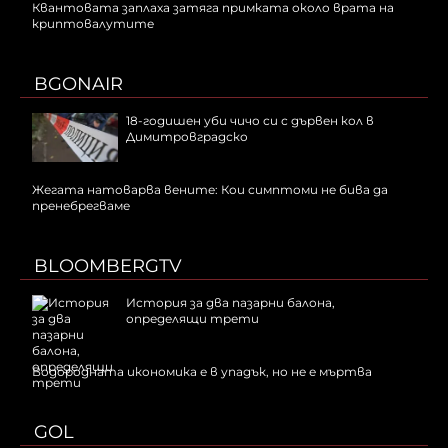
Квантовата заплаха затяга примката около врата на
криптовалутите
BGONAIR
18-годишен уби чичо си с дървен кол в
Димитровградско
Жегата натоварва вените: Кои симптоми не бива да
пренебрегваме
BLOOMBERGTV
История за два пазарни балона,
определящи трети
Водородната икономика е в упадък, но не е мъртва
GOL