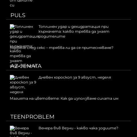
PULS
Топлинен удар и дехидратация при
кърмачета: какво трябва да знаят
родителите
Кървене след секс – трябва ли да се притесняваме?
AZ-JENATA
Дневен хороскоп за 9 август, неделя
Магията на цветовете: Как да използваме силата им
TEENPROBLEM
Венера във Везни - какво чака зодиите?