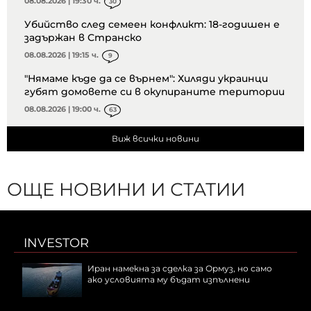
08.08.2026 | 19:30 ч.
30
Убийство след семеен конфликт: 18-годишен е
задържан в Странско
08.08.2026 | 19:15 ч.
9
"Нямаме къде да се върнем": Хиляди украинци
губят домовете си в окупираните територии
08.08.2026 | 19:00 ч.
63
Виж всички новини
ОЩЕ НОВИНИ И СТАТИИ
INVESTOR
Иран намекна за сделка за Ормуз, но само
ако условията му бъдат изпълнени