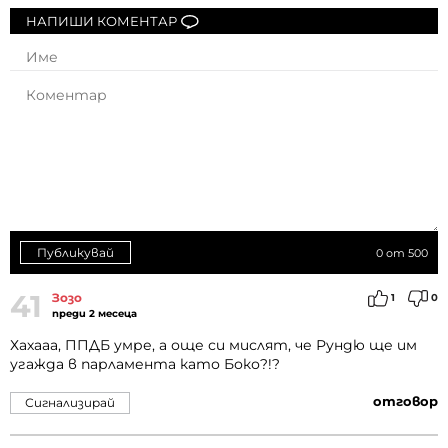
НАПИШИ КОМЕНТАР
Публикувай
0
от 500
41
Зозо
1
0
преди 2 месеца
Хахааа, ППДБ умре, а още си мислят, че Рундю ще им
угажда в парламента като Боко?!?
отговор
Сигнализирай