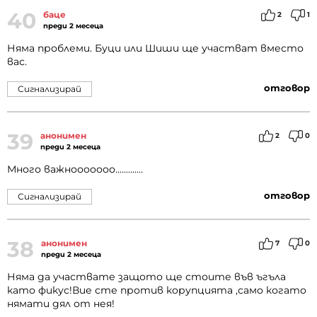
40
баце
2
1
преди 2 месеца
Няма проблеми. Буци или Шиши ще участват вместо
вас.
отговор
Сигнализирай
39
анонимен
2
0
преди 2 месеца
Много важнооооооо.............
отговор
Сигнализирай
38
анонимен
7
0
преди 2 месеца
Няма да участвате защото ще стоите във ъгъла
като фикус!Вие сте против корупцията ,само когато
нямати дял от нея!