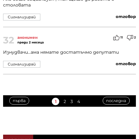
столовата
отговор
Сигнализирай
32
анонимен
11
2
преди 2 месеца
Изнудвачи...ама нямате достатъчмо депутати
отговор
Сигнализирай
първа
последна
1
2
3
4