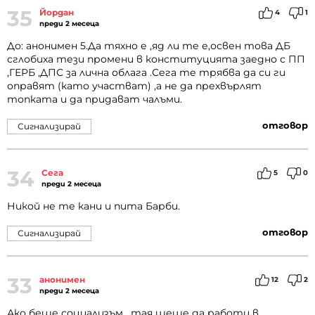
35
Йордан
4
1
преди 2 месеца
До: анонимен 5.Да тяхно е ,яд ли те е,освен това ДБ
сглобиха тези промени в конституцията заедно с ПП
,ГЕРБ ,ДПС за лична облага .Сега те трябва да си ги
оправят (като участват) ,а не да прехвърлят
топката и да придават чалъми.
отговор
Сигнализирай
34
Сега
5
0
преди 2 месеца
Никой не те кани и пита Барби.
отговор
Сигнализирай
33
анонимен
12
2
преди 2 месеца
Ако беше социализъм , тая щеше да работи в