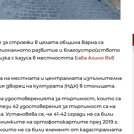
за строежи в цялата община Варна са
егионалното развитие и благоустройството
зка с казуса в местността
Баба Алино във
а на местната и централната изпълнителна
ия дворец на културата (НДК) в столицата.
а удостоверенията за търпимост, които са
тези 42 удостоверения за търпимост са на
 Установява се, че 41-42 сгради не са били
 снимките на ортофотокартите през 2019 г.
 които не са били елемент от кадастралната