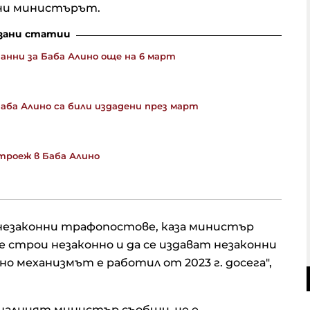
очи министърът.
зани статии
анни за Баба Алино още на 6 март
аба Алино са били издадени през март
троеж в Баба Алино
незаконни трафопостове, каза министър
се строи незаконно и да се издават незаконни
 механизмът е работил от 2023 г. досега",
налният министър съобщи, че е