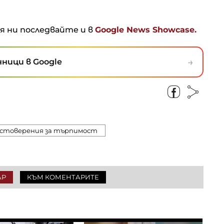
ня ни последвайте и в
Google News Showcase.
→
ници в Google
остоверения за търпимост
АР
КЪМ КОМЕНТАРИТЕ