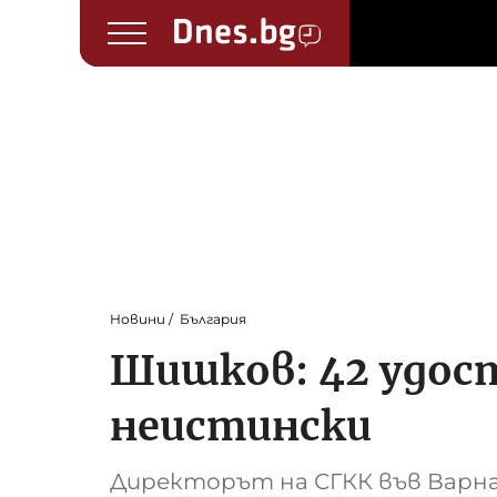
Новини
България
Шишков: 42 удос
неистински
Директорът на СГКК във Варна