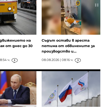
движението на
Съдът остави в ареста
я от днес до 30
петима от обвинените за
производство и...
8:54 ч.
08.08.2026 | 08:16 ч.
3
3