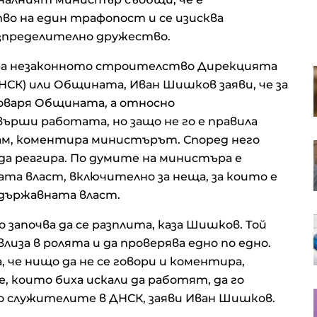
о на един трафопост и се изисква
пределително дружество.
ира незаконното строителство Дирекцията
Фед трябва да започне да се
СК) или Общината, Иван Шишков заяви, че за
вслушва в мнението на
обикновените хора
варя Общината, а относно
ърши работата, но защо не го е правила
авам, коментира министърът. Според него
S&P 500 записа нов рекорд в
, да реагира. По думите на министъра е
очакване на отварянето на
Ормузкия проток
а власт, включително за неща, за които е
 държавната власт.
Кадър на деня за 7 август
 започва да се разплита, каза Шишков. Той
лиза в ролята и да проверява едно по едно.
, че нищо да не се говори и коментира,
 които биха искали да работят, да го
Кредитите у нас нараснаха с
о служителите в ДНСК, заяви Иван Шишков.
повече от 16% за година до