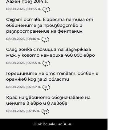
Аахен през 2014 г.
08.08.2026 | 08:35 ч.
3
Съдът остави в ареста петима от
обвинените за производство и
разпространение на фентанил
08.08.2026 | 08:16 ч.
3
След гонка с полицията: Задържаха
мъж, у когото намериха 460 000 евро
08.08.2026 | 07:55 ч.
7
Горещините не отстъпват, обявен е
оранжев код за 21 области
08.08.2026 | 07:37 ч.
6
Край на двойното обозначаване на
цените в евро и в левове
08.08.2026 | 07:15 ч.
99
Виж всички новини