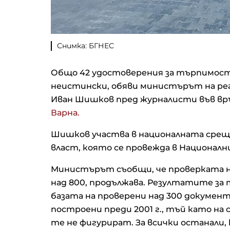
Снимка: БГНЕС
Общо 42 удостоверения за търпимост 
неистински, обяви министърът на р
Иван Шишков пред журналисти във връ
Варна.
Шишков участва в националната срещ
власт, която се провежда в Националн
Министърът съобщи, че проверката н
над 800, продължава. Резултатите за 
базата на проверени над 300 документа.
построени преди 2001 г., тъй като на
те не фигурират. За всички останали,