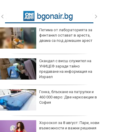
Петима от лабораторията за
фентанил остават в ареста,
двама са под домашен арест
Скандал с висш служител на
УНИЦЕФ заради тайно
предаване на информация на
Израел
Гонка, блъскане на патрулки и
460 000 евро: Две наркоакции в
София
Хороскоп за 8 август: Пари, нови
възможности и важни решения