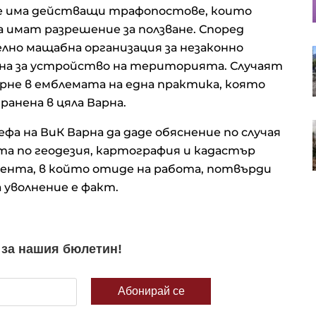
близо 66 млрд. евро в края на
 че има действащи трафопостове, които
юни
а имат разрешение за ползване. Според
лно мащабна организация за незаконно
Апелативният съд не позволи на
она за устройство на територията. Случаят
Тръмп да строи новата бална
зала в Белия дом
рне в емблемата на една практика, която
анена в цяла Варна.
Проучване: Дълговата тежест за
фа на ВиК Варна да даде обяснение по случая
германските доставчици на
та по геодезия, картография и кадастър
авточасти расте
омента, в който отиде на работа, потвърди
 уволнение е факт.