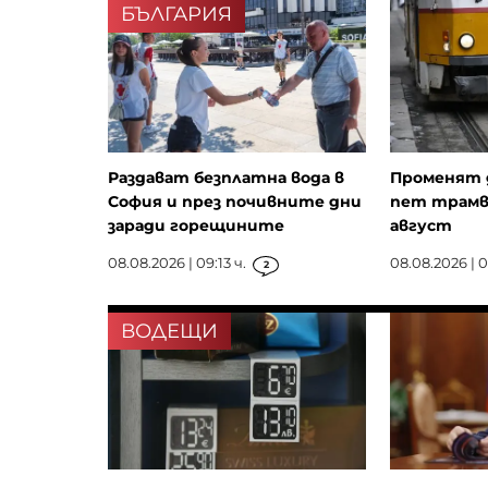
БЪЛГАРИЯ
Раздават безплатна вода в
Променят 
София и през почивните дни
пет трамва
заради горещините
август
08.08.2026 | 09:13 ч.
08.08.2026 | 0
2
ВОДЕЩИ