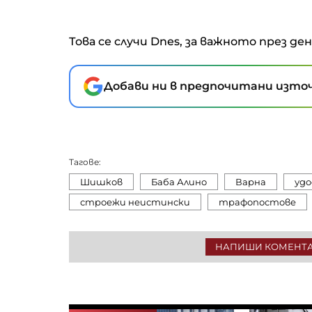
Това се случи Dnes, за важното през де
Добави ни в предпочитани източ
Тагове:
Шишков
Баба Алино
Варна
уд
строежи неистински
трафопостове
НАПИШИ КОМЕНТ