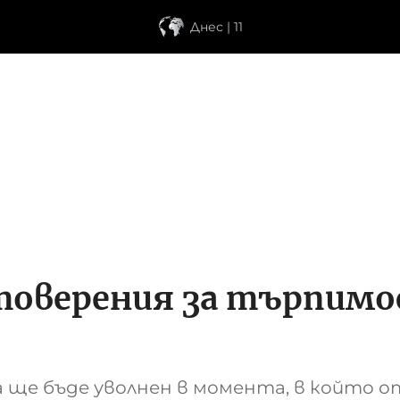
Днес | 11
товерения за търпимо
 ще бъде уволнен в момента, в който о