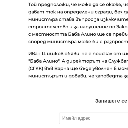
Той предположи, че може да се окаже,
дават ток на определени сгради, без д
министъра става въпрос за изключите
строителство и за нарушение по Зак
с местността Баба Алино ще се превъ
според министъра може би е разпростр
Иван Шишков обяви, че е поискал от ше
"Баба Алино". А директорът на Служба
(СГКК) във Варна ще бъде уволнен в м
министърът и добави, че заповедта за