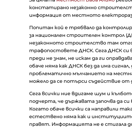
констатирано незаконно строителств
информация от местното електрораз
Попитан кой е трябвало да контрол
за национален строителен контрол (ДН
незаконното строителство там отго
трафопостовете ДНСК. Сега ДНСК си в
преди не знам, не искам да ги оправд
обаче няма как ДНСК без да има сигнал
проблематично мълчанието на местнат
можело да се потърси съдействие от
Сега всички ние вдигаме шум и кълбото
подчерта, че държавата започва да си в
Когато обаче всички са направили така
естествено няма как и институциите,
правят. Информацията не е стигала д