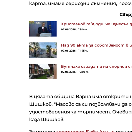
карта, имаме сериозни съмнения, пос
Свър
Христанов твърди, че изнесъл д
07.06.2026 | 13:14 ч.
Над 90 акта за собственост в Б
07.06.2026 | 11:45 ч.
Бутнаха оградата на спорния с
07.06.2026 | 10:59 ч.
В цялата община Варна има открити 
Шишков. "Масово са си позволявали да 
удостоверения за търпимост. Очевидно
каза Шишков.
За цялата
местност Баба Алино
регио