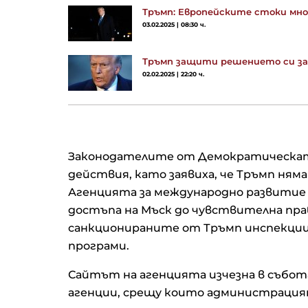
Тръмп: Европейските стоки мно
03.02.2025 | 08:30 ч.
Тръмп защити решението си за
02.02.2025 | 22:20 ч.
Законодателите от Демократическа
действия, като заявиха, че Тръмп ня
Агенцията за международно развитие 
достъпа на Мъск до чувствителна пр
санкционираните от Тръмп инспекции
програми.
Сайтът на агенцията изчезна в събота
агенции, срещу които администрацията