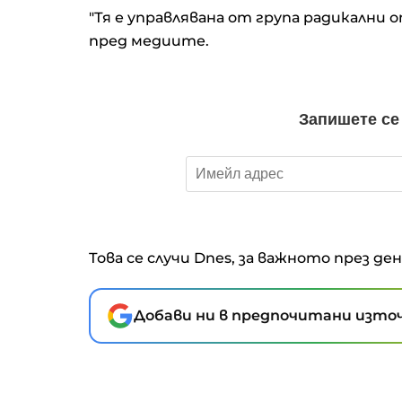
"Тя е управлявана от група радикални о
пред медиите.
Това се случи Dnes, за важното през де
Добави ни в предпочитани източ