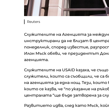
Reuters
Служителите на Агенцията за междун
инструктирани да не влизат в центр
понеделник, според известие, разпро
Илон Мъск обяви, че президентът Донал
агенцията.
Служителите на USAID казаха, че също
служители, които са съобщили, че с
на агенцията за една нощ. Тези, които 
които се казва, че “по указание на ръ
централата “ще бъде затворена за слу
Развитието идва, след като Мъск, ко