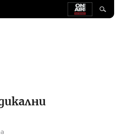
адикални
та