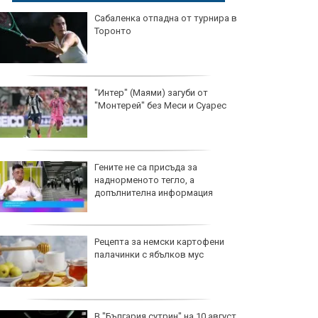
Сабаленка отпадна от турнира в
Торонто
"Интер" (Маями) загуби от
"Монтерей" без Меси и Суарес
Гените не са присъда за
наднорменото тегло, а
допълнителна информация
Рецепта за немски картофени
палачинки с ябълков мус
В "България сутрин" на 10 август