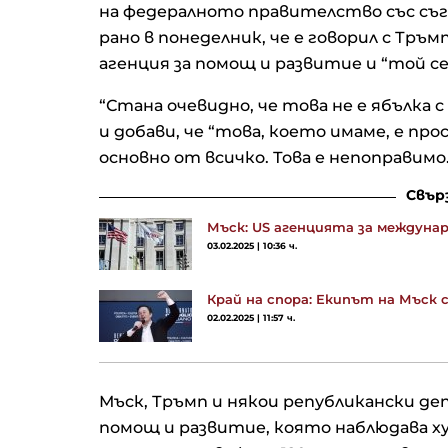
на федералното правителство със съг
рано в понеделник, че е говорил с Тр
агенция за помощ и развитие и “той се 
“Стана очевидно, че това не е ябълка с 
и добави, че “това, което имаме, е пр
основно от всичко. Това е непоправимо
Свър
Мъск: US агенцията за междунар
03.02.2025 | 10:36 ч.
Край на спора: Екипът на Мъск
02.02.2025 | 11:57 ч.
Мъск, Тръмп и някои републикански д
помощ и развитие, която наблюдава х