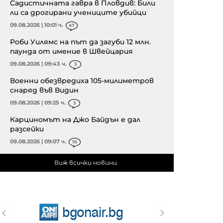
Садистичната гавра в Пловдив: Били
ли са дрогирани учениците убийци
09.08.2026 | 10:01 ч.
47
Роби Уилямс на път да загуби 12 млн.
паунда от имение в Швейцария
09.08.2026 | 09:43 ч.
3
Военни обезвредиха 105-милиметров
снаряд във Видин
09.08.2026 | 09:25 ч.
3
Карциномът на Джо Байдън е дал
разсейки
09.08.2026 | 09:07 ч.
16
Виж всички новини