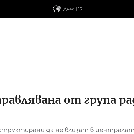
Днес | 15
правлявана от група р
нструктирани да не влизат в централа