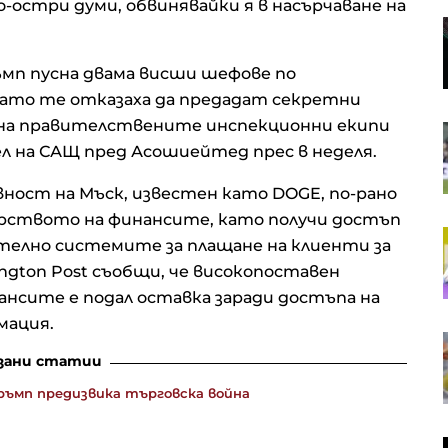
по-остри думи, обвинявайки я в насърчаване на
Японски изобретател превръща
почвата в източник на
електричество
мп пусна двама висши шефове по
 като те отказаха да предадат секретни
п на правителствените инспекционни екипи
Акция на седмицата: „Българска
фондова борса“ АД
л на САЩ пред Асошиейтед прес в неделя.
ост на Мъск, известен като DOGE, по-рано
рството на финансите, като получи достъп
Колко отворена е България към
телно системите за плащане на клиенти за
световната икономика отвъд
ington Post съобщи, че високопоставен
ЕС?
нсите е подал оставка заради достъпа на
мация.
Как ще изглежда енергетиката
след края на войната в Украйна?
зани статии
Тръмп предизвика търговска война
Украйна купи ракети ATACMS и