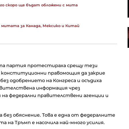
снаряди от Турция, в сделката
го скоро ще бъдат обложени с мита
участва и българска компания
 митата за Канада, Мексико и Китай
Иран намекна за сделка за
Ормуз, но само ако условията му
бъдат изпълнени
та партия протестираха срещу тези
ма конституционни правомощия да закрие
без одобрението на Конгреса и осъдиха
авителствена информация чрез
 на федерални правителствени агенции и
 без обяснение. Това е една от федералните
 на Тръмп е насочила най-много усилия.