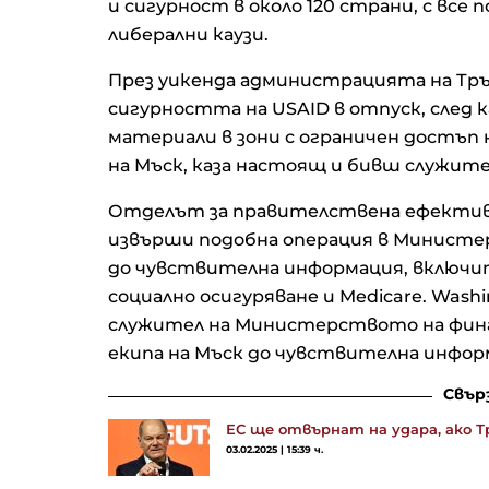
и сигурност в около 120 страни, с все 
либерални каузи.
През уикенда администрацията на Тръ
сигурността на USAID в отпуск, след
материали в зони с ограничен достъ
на Мъск, каза настоящ и бивш служите
Отделът за правителствена ефективн
извърши подобна операция в Министе
до чувствителна информация, включи
социално осигуряване и Medicare. Wash
служител на Министерството на фина
екипа на Мъск до чувствителна инфор
Свър
ЕС ще отвърнат на удара, ако 
03.02.2025 | 15:39 ч.