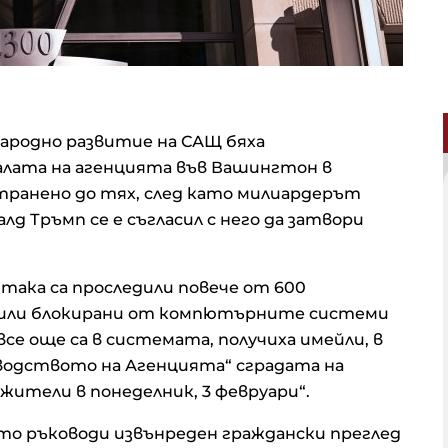
ародно развитие на САЩ бяха
алата на агенцията във Вашингтон в
странено до тях, след като милиардерът
д Тръмп се е съгласил с него да затвори
 така са проследили повече от 600
а били блокирани от компютърните системи
все още са в системата, получиха имейли, в
ководството на Агенцията“ сградата на
жители в понеделник, 3 февруари“.
йто ръководи извънреден граждански преглед