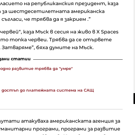
ласието на републиканския президент, каза
ъмп за шестдесетилетната американска
съгласи, че трябва да я закрием .”
червей“, каза Мъск в сесия на живо в X Spaces
осто топка червеи. Трябва да се отървете
. Затваряме”, бяха думите на Мъск.
зани статии
одно развитие трябва да "умре"
 с достъп до платежната система на САЩ
епутати атакуваха американската агенция за
уманитарни програми, програми за развитие