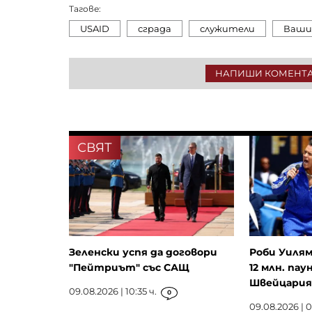
Тагове:
USAID
сграда
служители
Ваши
НАПИШИ КОМЕНТ
СВЯТ
Зеленски успя да договори
Роби Уилям
"Пейтриът" със САЩ
12 млн. па
Швейцария
09.08.2026 | 10:35 ч.
0
09.08.2026 | 0