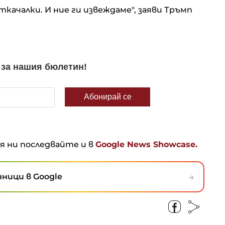
ткачалки. И ние ги извеждаме", заяви Тръмп
ня ни последвайте и в
Google News Showcase.
→
ници в Google