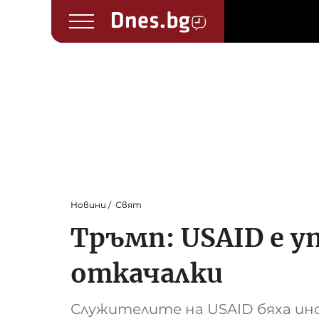
Новини
Свят
Тръмп: USAID е у
откачалки
Служителите на USAID бяха и