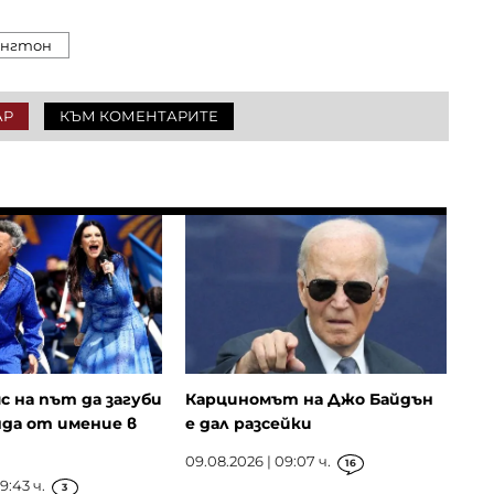
нгтон
АР
КЪМ КОМЕНТАРИТЕ
с на път да загуби
Карциномът на Джо Байдън
унда от имение в
е дал разсейки
09.08.2026 | 09:07 ч.
16
9:43 ч.
3