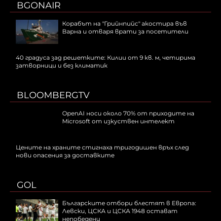
BGONAIR
Корабът на "Грийнпийс" акостира във
Варна и отваря врати за посетители
40 градуса зад решетките: Килии от 9 кв. м, четирима
затворници и без климатик
BLOOMBERGTV
OpenAI носи около 70% от приходите на
Microsoft от изкуствен интелект
Цените на храните стигнаха тригодишен връх след
нови опасения за доставките
GOL
Българските отбори блестят в Европа:
Левски, ЦСКА и ЦСКА 1948 остават
непобедени