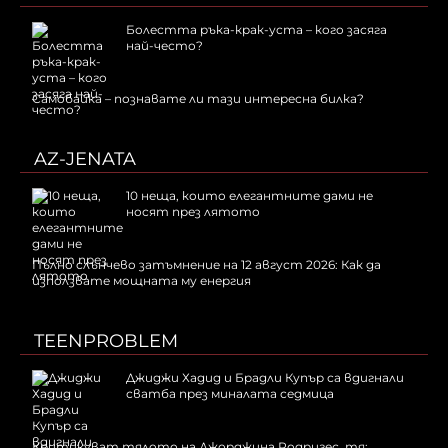
Болестта ръка-крак-уста – кого засяга
най-често?
Самобайка – познавате ли тази интересна билка?
AZ-JENATA
10 неща, които елегантните дами не
носят през лятото
Пълно слънчево затъмнение на 12 август 2026: Как да
използвате мощната му енергия
TEENPROBLEM
Джиджи Хадид и Брадли Купър са вдигнали
сватба през миналата седмица
Критикуват тялото на Джорджина Родригес, тя: