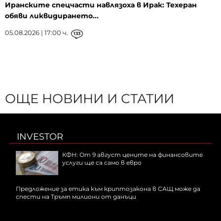
Иранските спецчасти навлязоха в Ирак: Техеран
обяви ликвидирането...
05.08.2026 | 17:00 ч.
133
ОЩЕ НОВИНИ И СТАТИИ
INVESTOR
КФН: От 9 август цените на финансовите
услуги ще са само в евро
Предложение за етика към криптозакона в САЩ може да
спести на Тръмп милиони от данъци