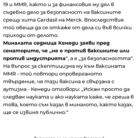
19 и MMR, както и за финансовия му дял в
съдебно дело за безопасност на ваксините
срещу хита Gardasil на Merck. Впоследствие
той обеща да се откаже от дела си във всички
приходи от делото.
Миналата седмица Кенеди заяви пред
сенаторите, че „не е против ваксините или
против индустрията
“, а е „за безопасността“.
На въпрос за скептицизма му към ваксината
MMR - той повтори опроверганото
твърдение, че тази ваксина е свързана с
аутизма - Кенеди отговори: „Искам просто да
следвам науката и ако науката каже, че греша в
това, което съм казал в миналото, както казах,
ще се извиня публично.“