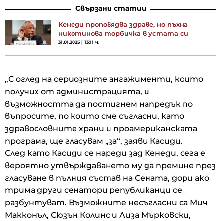
Свързани статии
Кенеди проповядва здраве, но пъхна
никотинова торбичка в устата си
31.01.2025 | 13:11 ч.
„С оглед на сериозните ангажименти, които
получих от администрацията, и
възможността да постигнем напредък по
въпросите, по които сме съгласни, като
здравословните храни и проамериканската
програма, ще гласувам „за“, заяви Касиди.
След като Касиди се нареди зад Кенеди, сега е
вероятно утвърждаването му да премине през
гласуване в пълния състав на Сената, дори ако
трима други сенатори републиканци се
разбунтуват. Възможните несъгласни са Мич
Макконъл, Сюзън Колинс и Лиза Мърковски,