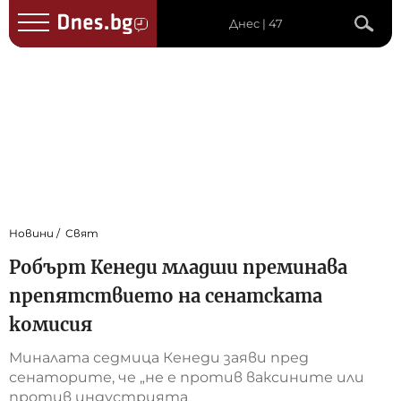
Днес | 47
Новини
Свят
Робърт Кенеди младши преминава
препятствието на сенатската
комисия
Миналата седмица Кенеди заяви пред
сенаторите, че „не е против ваксините или
против индустрията