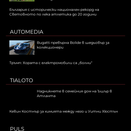
България с исторически национален рекорд на
Световното по лека атлетика до 20 години
AUTOMEDIA
Bugatti превърна Bolide в шедьовър за
колекционери
Тръмп: Хората с електромобили са „болни“
TIALOTO
Надникнете в семейния дом на Ъшър в
Атланта
Кевин Костнър за химията между него и Уитни Хюстън
PULS