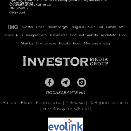
Обичам извивките си
Investor
Dnes
Bloombergtv
Bulgaria On Air
Gol
Tialoto
Az-
jenata
Puls
Teenproblem
Automedia
Imoti.net
Rabota
Az-deteto
Blog
Start.bg
Chernomore
Posoka
Boec
Megavselena.bg
ПОСЛЕДВАЙТЕ НИ
За нас
|
Екип
|
Контакти
|
Реклама
|
Поверителност
|
Условия за ползване
|