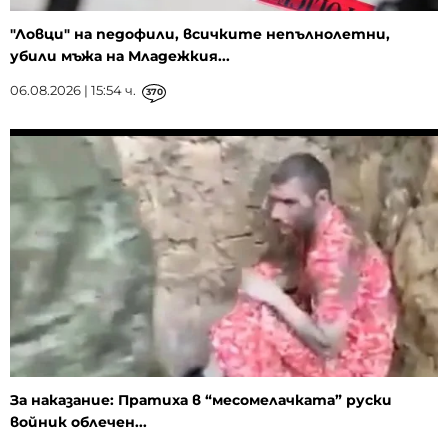
"Ловци" на педофили, всичките непълнолетни,
убили мъжа на Младежкия...
06.08.2026 | 15:54 ч.
370
За наказание: Пратиха в “месомелачката” руски
войник облечен...