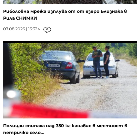
Риболовна мрежа изплува от от езеро Близнака в
Рила СНИМКИ
07.08.2026 | 13:32 ч.
0
Полицаи спипаха над 350 кг канабис в местност в
петричко село...