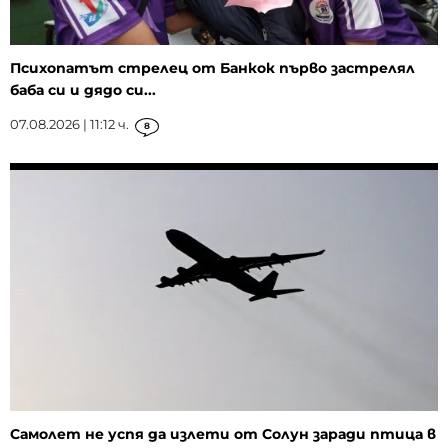
Психопатът стрелец от Банкок първо застрелял
баба си и дядо си...
07.08.2026 | 11:12 ч.
8
Самолет не успя да излети от Солун заради птица в