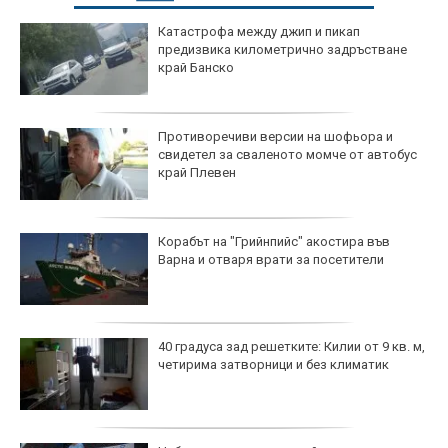
Катастрофа между джип и пикап
предизвика километрично задръстване
край Банско
Противоречиви версии на шофьора и
свидетел за сваленото момче от автобус
край Плевен
Корабът на "Грийнпийс" акостира във
Варна и отваря врати за посетители
40 градуса зад решетките: Килии от 9 кв. м,
четирима затворници и без климатик