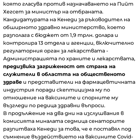
която гласува против назначаването на Пийт
Хегсет за министър на отбраната.
Кандидатурата на Кенеди за ръководител на
обширното здравно министерство, което
разполага с бюджет от 1,9 трлн. долара и
контролира 13 отдела и агенции, включително
регулаторния орган за лекарствата -
Администрацията по храните и лекарствата,
предизвика загриженост от страна на
служители в областта на общественото
здраве
и представители на фармацевтичната
индустрия поради скептицизма му по
отношение на ваксините и спорните му
възгледи по редица здравни въпроси.
В продължение на два дни на изслушвания в
комисията миналата седмица сенаторите
разпитваха Кенеди за това, че е поставял под
съмнение въздействието на ваксините Covid-