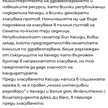
Министерството на здравеопазването и
човешките ресурси, като всички републиканци
подкрепиха Кенеди, а всички демократи
гласуваха против. Номинацията му ще бъде
подложена на гласуване в пълния състав на
Сената по-късно тази седмица.
Републиканският сенатор Бил Касиди, бивш
лекар, който председателства сенатската
комисия по здравеопазване, беше разглеждан
от съюзниците на Кенеди като възможен
бунтар в напрегнатото гласуване, но той
предпочете да даде гласност на
кандидатурата.
Преди гласуването Касиди написа в социалната
мрежа X, че е провел „много интензивни
разговори“ с Кенеди и Белия дом, включително с
вицепрезидента Джей Ди Ванс, в периода
преди гласуването.