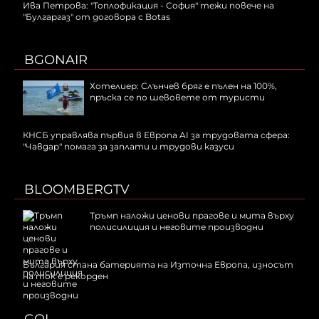
Ива Петрова: "Топлофикация - София" тежи повече на
"Булгаргаз" от договора с Botas
BGONAIR
Хотелиер: Слънчев бряг е пълен на 100%,
пръска се по шевовете от туристи
КНСБ управлява първия в Европа AI за трудовата сфера:
"Чавдар" помага за заплати и трудови казуси
BLOOMBERGTV
Тръмп наложи ценови прагове и мита върху
полисилиция и неговите производни
България стана батерията на Източна Европа, износът
на ток е рекорден