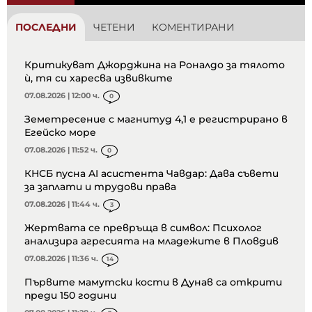
ПОСЛЕДНИ
ЧЕТЕНИ
КОМЕНТИРАНИ
Критикуват Джорджина на Роналдо за тялото
ѝ, тя си харесва извивките
07.08.2026 | 12:00 ч.
0
Земетресение с магнитуд 4,1 е регистрирано в
Егейско море
07.08.2026 | 11:52 ч.
0
КНСБ пусна AI асистента Чавдар: Дава съвети
за заплати и трудови права
07.08.2026 | 11:44 ч.
3
Жертвата се превръща в символ: Психолог
анализира агресията на младежите в Пловдив
07.08.2026 | 11:36 ч.
14
Първите мамутски кости в Дунав са открити
преди 150 години