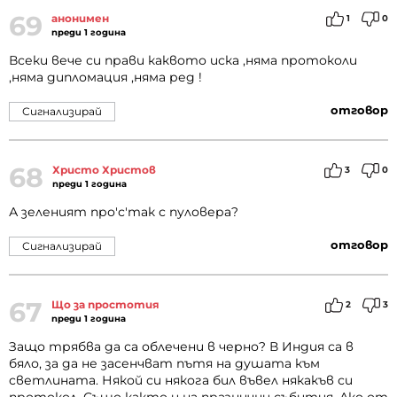
69
анонимен
1
0
преди 1 година
Всеки вече си прави каквото иска ,няма протоколи
,няма дипломация ,няма ред !
отговор
Сигнализирай
68
Христо Христов
3
0
преди 1 година
А зеленият про'с'так с пуловера?
отговор
Сигнализирай
67
Що за простотия
2
3
преди 1 година
Защо трябва да са облечени в черно? В Индия са в
бяло, за да не засенчват пътя на душата към
светлината. Някой си някога бил въвел някакъв си