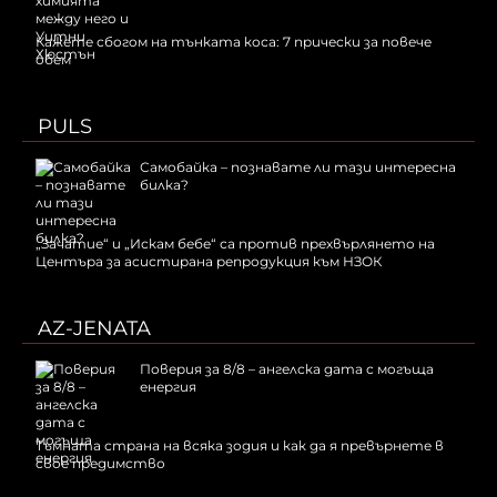
Кажете сбогом на тънката коса: 7 прически за повече
обем
PULS
Самобайка – познавате ли тази интересна
билка?
„Зачатие“ и „Искам бебе“ са против прехвърлянето на
Центъра за асистирана репродукция към НЗОК
AZ-JENATA
Поверия за 8/8 – ангелска дата с могъща
енергия
Тъмната страна на всяка зодия и как да я превърнете в
свое предимство