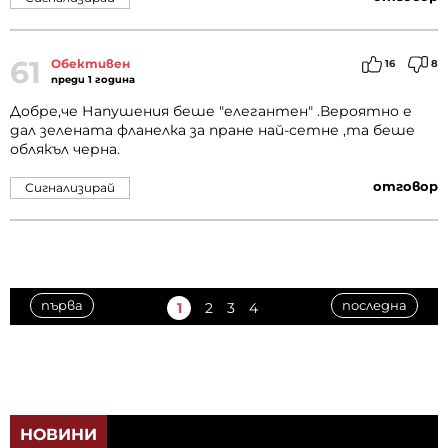
61
Обективен
16
8
преди 1 година
Добре,че Напушения беше "елегантен" .Вероятно е
дал зелената фланелка за пране най-сетне ,та беше
облякъл черна.
отговор
Сигнализирай
първа
последна
1
2
3
4
НОВИНИ