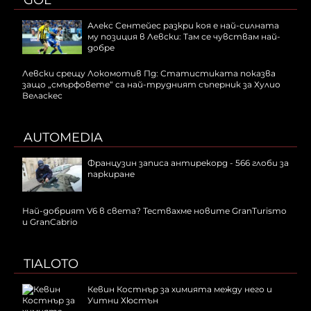
GOL
Алекс Сентейес разкри коя е най-силната
му позиция в Левски: Там се чувствам най-
добре
Левски срещу Локомотив Пд: Статистиката показва
защо „смърфовете“ са най-трудният съперник за Хулио
Веласкес
AUTOMEDIA
Французин записа антирекорд - 566 глоби за
паркиране
Най-добрият V6 в света? Тествахме новите GranTurismo
и GranCabrio
TIALOTO
Кевин Костнър за химията между него и
Уитни Хюстън