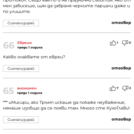
протокол. Също както и на празнични събития. Ако от
мен зависеше, щях да забраня черните парцали даже и
по улиците.
отговор
Сигнализирай
66
Евреин
1
0
преди 1 година
Какво очаквате от евреи?
отговор
Сигнализирай
65
анонимен
7
2
преди 1 година
*** иМисири, ако Тръмп искаше да покаже неуважение,
нямаше изобщо да се появи там. Много сте КухоГлави!
отговор
Сигнализирай