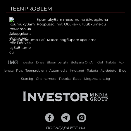
TEENPROBLEM
Критикуват тялото на Джорджина
Родригес, тя: Обичам извивките си
3 зодии, които най-много подбират храната
Investor
Dnes
Bloombergtv
Bulgaria On Air
Gol
Tialoto
Az-
jenata
Puls
Teenproblem
Automedia
Imoti.net
Rabota
Az-deteto
Blog
Start.bg
Chernomore
Posoka
Boec
Megavselena.bg
ПОСЛЕДВАЙТЕ НИ