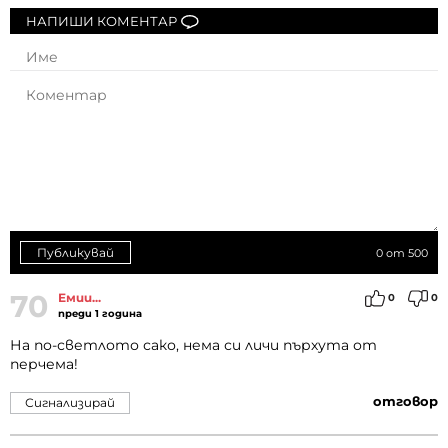
НАПИШИ КОМЕНТАР
Публикувай
0
от 500
70
Емии...
0
0
преди 1 година
На по-светлото сако, нема си личи пърхута от
перчема!
отговор
Сигнализирай