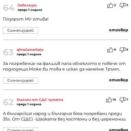
64
Забелязал
3
3
преди 1 година
Позорът МУ отива!
отговор
Сигнализирай
63
qhnalametlata
6
9
преди 1 година
За погребение на фалшив папа облеклото е повече от
подходящо.Може би това е искал да намекне Тръмп.
отговор
Сигнализирай
62
Оцелял от СДС чумата
16
7
преди 1 година
А българския народ и България бяха погребани преди
35г. От С(ДС) -Шайката без костюми и без церемонии.
отговор
Сигнализирай