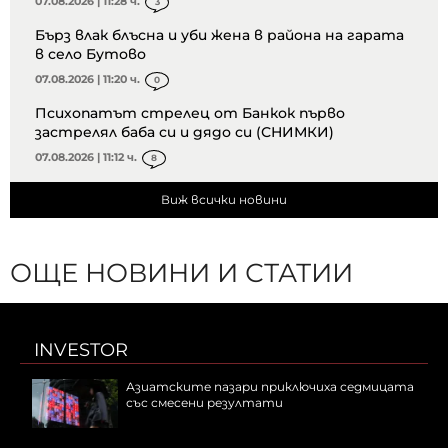
07.08.2026 | 11:28 ч.
3
Бърз влак блъсна и уби жена в района на гарата
в село Бутово
07.08.2026 | 11:20 ч.
0
Психопатът стрелец от Банкок първо
застрелял баба си и дядо си (СНИМКИ)
07.08.2026 | 11:12 ч.
8
Виж всички новини
ОЩЕ НОВИНИ И СТАТИИ
INVESTOR
Азиатските пазари приключиха седмицата
със смесени резултати