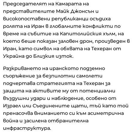
Председателят на Камарата на
представителите Майк Джонсън и
високопоставени републиканци осъдиха
ролята на Иран в глобалните конфликти по
време на събитие на Капитолийския хълм, на
което беше показан заловен дрон, произведен в
Иран, като символ на обхвата на Техеран от
Украйна до Близкия изток.
Разкриването на иранското подземно
съоръжение за безпилотни самолети
подчертава стратегията на Техеран за
защита на активите му от потенциални
въздушни удари и наблюдение, особено от
Израел или Съединените щати, тъй като той
пренасочва вниманието си към асиметрична
война и засилена отбранителна
инфраструктура.