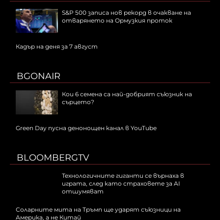
S&P 500 записа нов рекорд в очакване на
отварянето на Ормузкия проток
Кадър на деня за 7 август
BGONAIR
Кои 6 семена са най-добрият съюзник на
сърцето?
Green Day пусна денонощен канал в YouTube
BLOOMBERGTV
Технологичните гиганти се върнаха в
играта, след като страховете за AI
отшумяват
Соларните мита на Тръмп ще ударят съюзници на
Америка, а не Китай