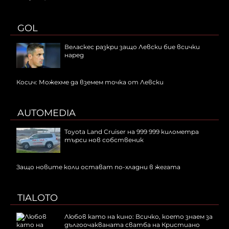
GOL
Веласкес разкри защо Левски бие всички
наред
Косич: Можехме да вземем точка от Левски
AUTOMEDIA
Toyota Land Cruiser на 999 999 километра
търси нов собственик
Защо новите коли остават по-хладни в жегата
TIALOTO
Любов като на кино: Всичко, което знаем за
дългоочакваната сватба на Кристиано