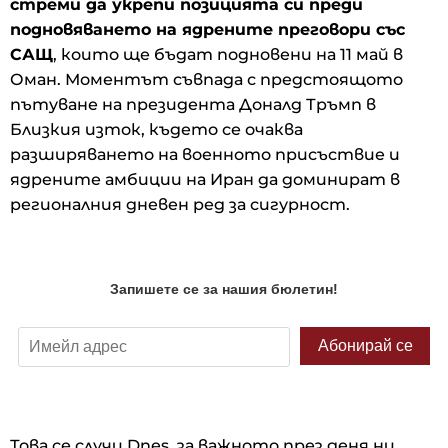
стреми да укрепи позицията си преди
подновяването на ядрените преговори със
САЩ
, които ще бъдат подновени на 11 май в
Оман. Моментът съвпада с предстоящото
пътуване на президента Доналд Тръмп в
Близкия изток, където се очаква
разширяването на военното присъствие и
ядрените амбиции на Иран да доминират в
регионалния дневен ред за сигурност.
Това се случи Dnes, за важното през деня ни