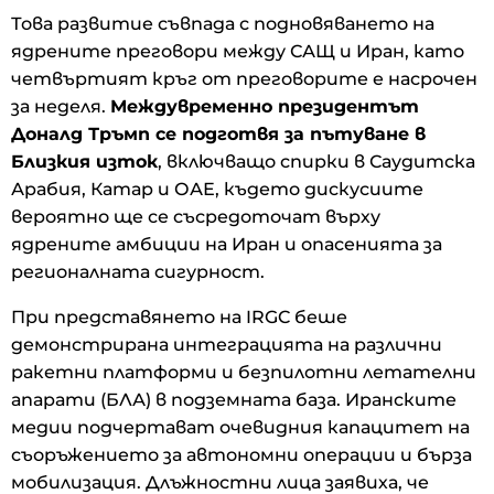
Това развитие съвпада с подновяването на
ядрените преговори между САЩ и Иран, като
четвъртият кръг от преговорите е насрочен
за неделя.
Междувременно президентът
Доналд Тръмп се подготвя за пътуване в
Близкия изток
, включващо спирки в Саудитска
Арабия, Катар и ОАЕ, където дискусиите
вероятно ще се съсредоточат върху
ядрените амбиции на Иран и опасенията за
регионалната сигурност.
При представянето на IRGC беше
демонстрирана интеграцията на различни
ракетни платформи и безпилотни летателни
апарати (БЛА) в подземната база. Иранските
медии подчертават очевидния капацитет на
съоръжението за автономни операции и бърза
мобилизация. Длъжностни лица заявиха, че