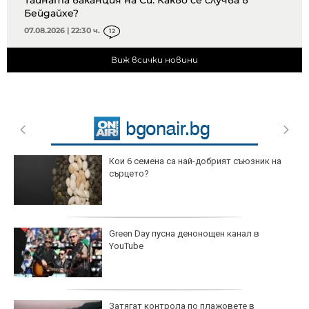
Бейдайхе?
07.08.2026 | 22:30 ч.
12
Виж всички новини
Кои 6 семена са най-добрият съюзник на
сърцето?
Green Day пусна денонощен канал в
YouTube
Затягат контрола по плажовете в