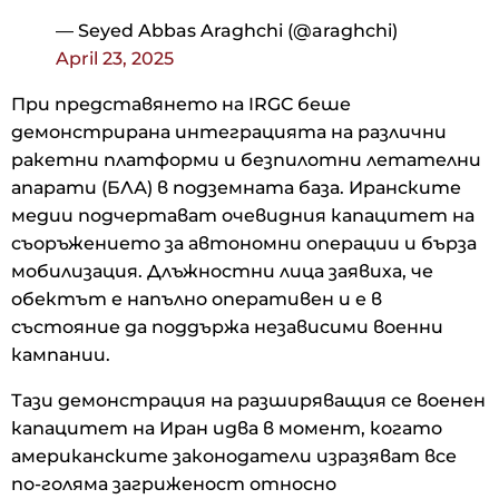
— Seyed Abbas Araghchi (@araghchi)
April 23, 2025
При представянето на IRGC беше
демонстрирана интеграцията на различни
ракетни платформи и безпилотни летателни
апарати (БЛА) в подземната база. Иранските
медии подчертават очевидния капацитет на
съоръжението за автономни операции и бърза
мобилизация. Длъжностни лица заявиха, че
обектът е напълно оперативен и е в
състояние да поддържа независими военни
кампании.
Тази демонстрация на разширяващия се военен
капацитет на Иран идва в момент, когато
американските законодатели изразяват все
по-голяма загриженост относно