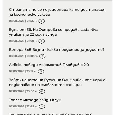
Страната ни се позиционира като дестинация
за космически услуги
08.08.2026 | 01:55 ч.
2
Една от 36: На Острова се продава Lada Niva
уникат за 22 хил. паунда
08.08.2026 | 01:00 ч.
1
Венера във Везни - какво предстои за зодиите?
08.08.2026 | 00:05 ч.
0
Левски победи Локомотив Пловдив с 2:0
07.08.2026 | 23:12 ч.
3
Завръщането на Русия на Олимпийските игри е
подкопаване на глобалните санкции
07.08.2026 | 23:00 ч.
68
Топлес лято за Хайди Клум
07.08.2026 | 22:45 ч.
2
Тайната ваканция на Си: Какво се случва в