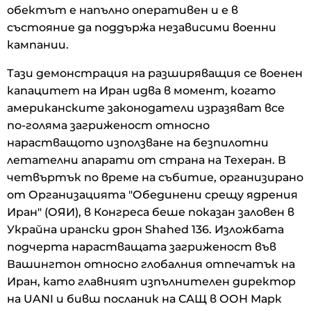
обектът е напълно оперативен и е в
състояние да поддържа независими военни
кампании.
Тази демонстрация на разширяващия се военен
капацитет на Иран идва в момент, когато
американските законодатели изразяват все
по-голяма загриженост относно
нарастващото използване на безпилотни
летателни апарати от страна на Техеран. В
четвъртък по време на събитие, организирано
от Организацията "Обединени срещу ядрения
Иран" (ОЯИ), в Конгреса беше показан заловен в
Украйна ирански дрон Shahed 136. Изложбата
подчерта нарастващата загриженост във
Вашингтон относно глобалния отпечатък на
Иран, като главният изпълнителен директор
на UANI и бивш посланик на САЩ в ООН Марк