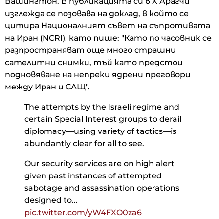
Вашингтон. В публикацията си в X Арагчи
изглежда се позовава на доклад, в който се
цитира Националният съвет на съпротивата
на Иран (NCRI), като пише: "Като по часовник се
разпространяват още много страшни
сателитни снимки, тъй като предстои
подновяване на непреки ядрени преговори
между Иран и САЩ".
The attempts by the Israeli regime and
certain Special Interest groups to derail
diplomacy—using variety of tactics—is
abundantly clear for all to see.
Our security services are on high alert
given past instances of attempted
sabotage and assassination operations
designed to…
pic.twitter.com/yW4FXO0za6