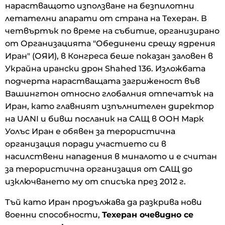
нарастващото използване на безпилотни
летателни апарати от страна на Техеран. В
четвъртък по време на събитие, организирано
от Организацията "Обединени срещу ядрения
Иран" (ОЯИ), в Конгреса беше показан заловен в
Украйна ирански дрон Shahed 136. Изложбата
подчерта нарастващата загриженост във
Вашингтон относно глобалния отпечатък на
Иран, като главният изпълнителен директор
на UANI и бивш посланик на САЩ в ООН Марк
Уолъс Иран е обявен за терористична
организация поради участието си в
насилствени нападения в миналото и е считан
за терористична организация от САЩ до
изключването му от списъка през 2012 г.
Тъй като Иран продължава да разкрива нови
военни способности,
Техеран очевидно се