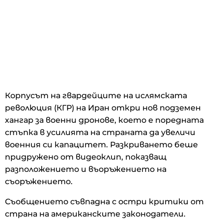
Корпусът на гвардейците на ислямската
революция (КГР) на Иран откри нов подземен
хангар за военни дронове, което е поредната
стъпка в усилията на страната да увеличи
военния си капацитет. Разкриването беше
придружено от видеоклип, показващ
разположението и въоръжението на
съоръжението.
Съобщението съвпадна с остри критики от
страна на американските законодатели.