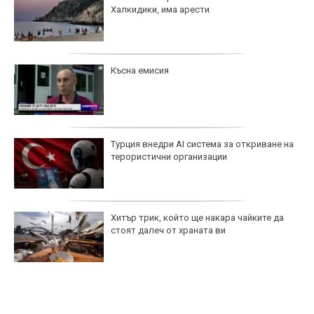
Халкидики, има арести
Късна емисия
Турция внедри AI система за откриване на
терористични организации
Хитър трик, който ще накара чайките да
стоят далеч от храната ви