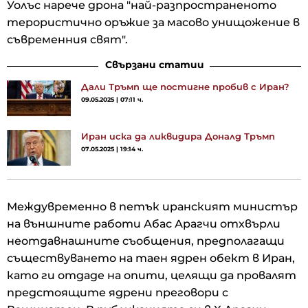
Уолъс нарече дрона "най-разпространеното
терористично оръжие за масово унищожение в
съвременния свят".
Свързани статии
Дали Тръмп ще постигне пробив с Иран?
09.05.2025 | 07:11 ч.
Иран иска да ликвидира Доналд Тръмп
07.05.2025 | 19:14 ч.
Междувременно в петък иранският министър
на външните работи Абас Арагчи отхвърли
неотдавнашните съобщения, предполагащи
съществуването на таен ядрен обект в Иран,
като ги отдаде на опити, целящи да провалят
предстоящите ядрени преговори с