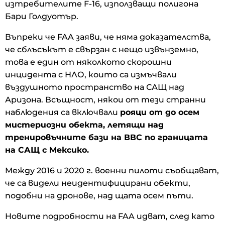
изтребителите F-16, използващи полигона
Бари Голдуотър.
Въпреки че FAA заяви, че няма доказателства,
че сблъсъкът е свързан с нещо извънземно,
това е един от няколкото скорошни
инцидента с НЛО, които са измъчвали
въздушното пространство на САЩ над
Аризона. Всъщност, някои от тези странни
наблюдения са включвали
рояци от до осем
мистериозни обекта, летящи над
тренировъчните бази на ВВС по границата
на САЩ с Мексико.
Между 2016 и 2020 г. военни пилоти съобщават,
че са видели неидентифицирани обекти,
подобни на дронове, над щата осем пъти.
Новите подробности на FAA идват, след като