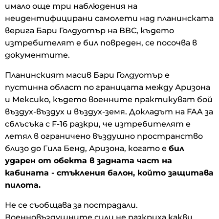
имало още три наблюдения на
неидентифицирани самолети над планинската
верига Бари Голдуотър на ВВС, където
изтребителят е бил повреден, се посочва в
документите.
Планинският масив Бари Голдуотър е
пустинна област по границата между Аризона
и Мексико, където военните практикуват бой
въздух-въздух и въздух-земя. Докладът на FAA за
сблъсъка с F-16 разкри, че изтребителят е
летял в ограничено въздушно пространство
близо до Гила Бенд, Аризона, когато е
бил
ударен от обекта в задната част на
кабината - стъкления балон, който защитава
пилота.
Не се съобщава за пострадали.
Военновъздушните сили не разкриха какви