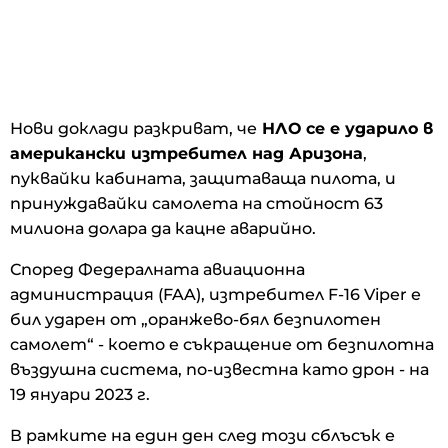
Нови доклади разкриват, че
НЛО се е ударило в
американски изтребител над Аризона
,
пуквайки кабината, защитаваща пилота, и
принуждавайки самолета на стойност 63
милиона долара да кацне аварийно.
Според Федералната авиационна
администрация (FAA), изтребител F-16 Viper е
бил ударен от „оранжево-бял безпилотен
самолет“ - което е съкращение от безпилотна
въздушна система, по-известна като дрон - на
19 януари 2023 г.
В рамките на един ден след този сблъсък е