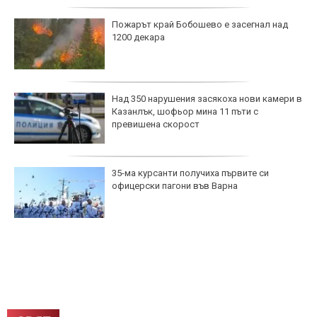
Пожарът край Бобошево е засегнал над
1200 декара
Над 350 нарушения засякоха нови камери в
Казанлък, шофьор мина 11 пъти с
превишена скорост
35-ма курсанти получиха първите си
офицерски пагони във Варна