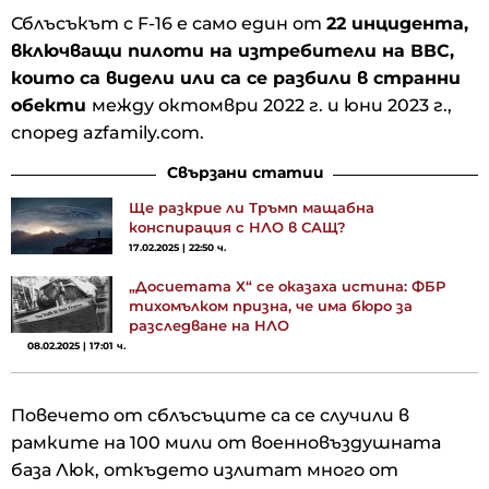
Сблъсъкът с F-16 е само един от
22 инцидента,
включващи пилоти на изтребители на ВВС,
които са видели или са се разбили в странни
обекти
между октомври 2022 г. и юни 2023 г.,
според azfamily.com.
Свързани статии
Ще разкрие ли Тръмп мащабна
конспирация с НЛО в САЩ?
17.02.2025 | 22:50 ч.
„Досиетата Х“ се оказаха истина: ФБР
тихомълком призна, че има бюро за
разследване на НЛО
08.02.2025 | 17:01 ч.
Повечето от сблъсъците са се случили в
рамките на 100 мили от военновъздушната
база Люк, откъдето излитат много от