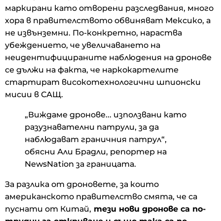
маркирани като отворени разследвания, много
хора в правителството обвиняват Мексико, а
не извънземни. По-конкретно, нараства
убеждението, че увеличаването на
неидентифицираните наблюдения на дронове
се дължи на факта, че наркокартелите
стартират високотехнологични шпионски
мисии в САЩ.
„Виждаме дронове... използвани като
разузнавателни патрули, за да
наблюдават граничния патрул“,
обясни Али Брадли, репортер на
NewsNation за границата.
За разлика от дроновете, за които
американското правителство смята, че са
пуснати от Китай,
тези нови дронове са по-