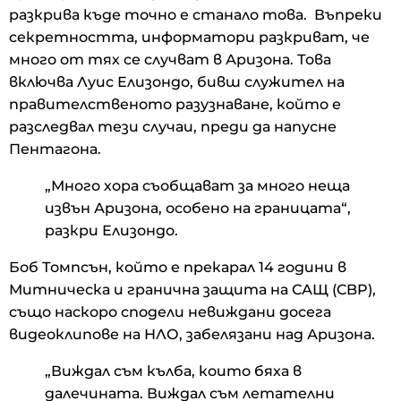
разкрива къде точно е станало това. Въпреки
секретността, информатори разкриват, че
много от тях се случват в Аризона. Това
включва Луис Елизондо, бивш служител на
правителственото разузнаване, който е
разследвал тези случаи, преди да напусне
Пентагона.
„Много хора съобщават за много неща
извън Аризона, особено на границата“,
разкри Елизондо.
Боб Томпсън, който е прекарал 14 години в
Митническа и гранична защита на САЩ (CBP),
също наскоро сподели невиждани досега
видеоклипове на НЛО, забелязани над Аризона.
„Виждал съм кълба, които бяха в
далечината. Виждал съм летателни