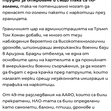
трудни за откриване и също така са по-
големи,
така че потенциално могат да
пренасят по-големи пакети с наркотици през
границата.
Граничният цар на администрацията на Тръмп
Том Хоман добави, че много от тези
наблюдения вероятно са високотехнологични
дронове, шпиониращи американски военни бази
в Аризона. Брадли отбеляза, че една от
основните цели на картелите е да проникнат
в американски военни съоръжения, за да могат
да бъдат с една крачка пред патрулите, които
налагат мерки срещу незаконната имиграция и
трафика на наркотици.
От 49-те разследвания на AARO, които са били
прекратени, НЛО-тата са били определени
като самолети, балони, птици, дронове и