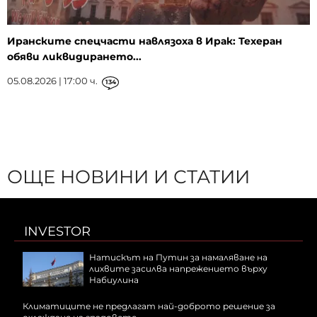
Иранските спецчасти навлязоха в Ирак: Техеран
обяви ликвидирането...
05.08.2026 | 17:00 ч.
134
ОЩЕ НОВИНИ И СТАТИИ
INVESTOR
Натискът на Путин за намаляване на
лихвите засилва напрежението върху
Набиулина
Климатиците не предлагат най-доброто решение за