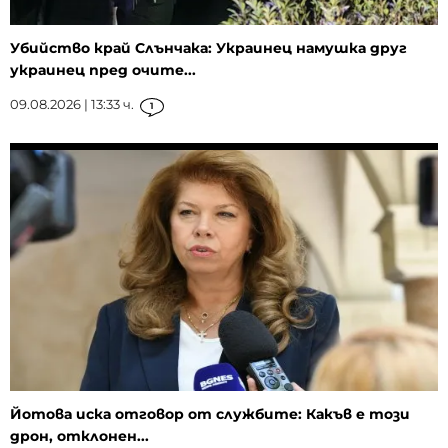
Убийство край Слънчака: Украинец намушка друг
украинец пред очите...
09.08.2026 | 13:33 ч.
1
Йотова иска отговор от службите: Какъв е този
дрон, отклонен...