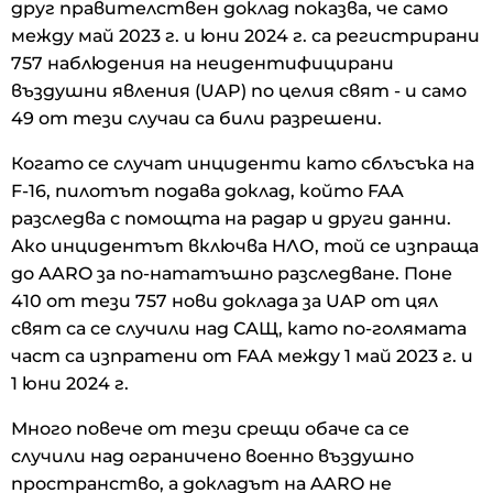
друг правителствен доклад показва, че само
между май 2023 г. и юни 2024 г. са регистрирани
757 наблюдения на неидентифицирани
въздушни явления (UAP) по целия свят - и само
49 от тези случаи са били разрешени.
Когато се случат инциденти като сблъсъка на
F-16, пилотът подава доклад, който FAA
разследва с помощта на радар и други данни.
Ако инцидентът включва НЛО, той се изпраща
до AARO за по-нататъшно разследване. Поне
410 от тези 757 нови доклада за UAP от цял ​​
свят са се случили над САЩ, като по-голямата
част са изпратени от FAA между 1 май 2023 г. и
1 юни 2024 г.
Много повече от тези срещи обаче са се
случили над ограничено военно въздушно
пространство, а докладът на AARO не