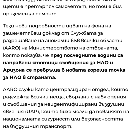
щети е претърпял самолетът, но той е бил
приземен за ремонт.
Тези нови подробности идват на фона на
зашеметяващ доклад от Службата за
разрешаване на аномалии във всички области
(AARO) на Министерството на отбраната,
която показва, че
през последните години са
направени стотици съобщения за НЛО и
Аризона се превръща в новата гореща точка
за НЛО в страната.
AARO служи като централизиран отдел, който
разглежда всички неща, свързани с наблюдения
и съобщения за неидентифицирани въздушни
явления (UAP), които биха могли да повлияят на
националната сигурност или безопасността
на въздушния транспорт.