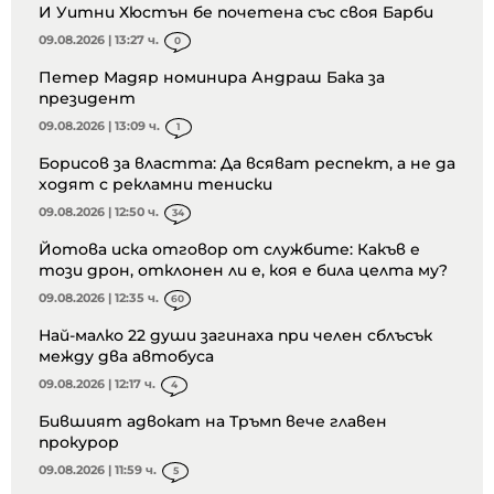
И Уитни Хюстън бе почетена със своя Барби
09.08.2026 | 13:27 ч.
0
Петер Мадяр номинира Андраш Бака за
президент
09.08.2026 | 13:09 ч.
1
Борисов за властта: Да всяват респект, а не да
ходят с рекламни тениски
09.08.2026 | 12:50 ч.
34
Йотова иска отговор от службите: Какъв е
този дрон, отклонен ли е, коя е била целта му?
09.08.2026 | 12:35 ч.
60
Най-малко 22 души загинаха при челен сблъсък
между два автобуса
09.08.2026 | 12:17 ч.
4
Бившият адвокат на Тръмп вече главен
прокурор
09.08.2026 | 11:59 ч.
5