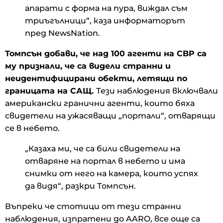
апарати с форма на пура, виждал съм
триъгълници“, каза информаторът
пред NewsNation.
Томпсън добави, че над 100 агенти на CBP са
му признали, че са видели странни и
неидентифицирани обекти, летящи по
границата на САЩ.
Тези наблюдения включвали
американски гранични агенти, които бяха
свидетели на ужасяващи „портали“, отварящи
се в небето.
„Казаха ми, че са били свидетели на
отваряне на портал в небето и има
снимки от него на камера, които успях
да видя“, разкри Томпсън.
Въпреки че стотици от тези странни
наблюдения, изпратени до AARO, все още са