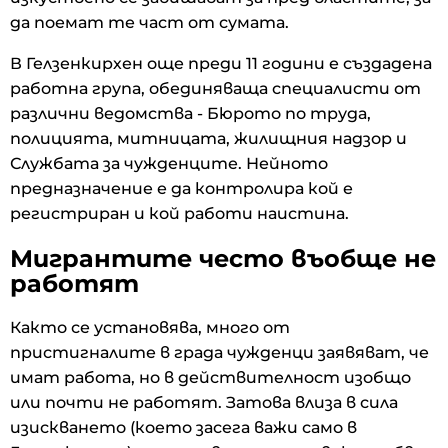
да поемат те част от сумата.
В Гелзенкирхен още преди 11 години е създадена
работна група, обединяваща специалисти от
различни ведомства - Бюрото по труда,
полицията, митницата, жилищния надзор и
Службата за чужденците. Нейното
предназначение е да контролира кой е
регистриран и кой работи наистина.
Мигрантите често въобще не
работят
Както се установява, много от
пристигналите в града чужденци заявяват, че
имат работа, но в действителност изобщо
или почти не работят. Затова влиза в сила
изискването (което засега важи само в