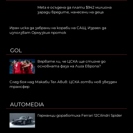
Meta е осъдена да плати $942 милиона
заради вредите, нанесени на деца
Иран иска да забрани на кораби на САЩ, Израел да
използват Ормузкия проток
GOL
Вярвате ли, че ЦСКА ще стигне до
основната фаза на Лига Европа?
След боя над Макаби Тел Авив: ЦСКА готви нов звезден
трансфер
AUTOMEDIA
Германци доработиха Ferrari 12Cilindri Spider