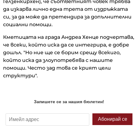
Гелзенкирхен), че съответният човек трябва
да изкарва лично една трета от издръжката
си, за да може да претендира за допълнителни
социални помощи.
Кметицата на града Андреа Хенце подчертава,
че всеки, който иска да се интегрира, е добре
дошъл. "Но ние ще се борим срещу всекиго,
който иска да злоупотребява с нашите
помощи. Често зад това се крият цели
структури".