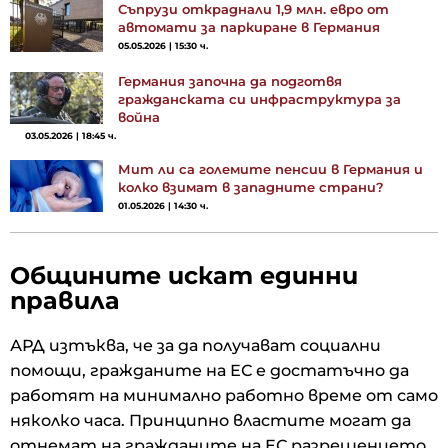
Съпрузи откраднали 1,9 млн. евро от
автомати за паркиране в Германия
05.05.2026 | 15:30 ч.
Германия започна да подготвя
гражданската си инфраструктура за
война
03.05.2026 | 18:45 ч.
Мит ли са големите пенсии в Германия и
колко взимат в западните страни?
01.05.2026 | 14:30 ч.
Общините искат единни
правила
АРД изтъква, че за да получават социални
помощи, гражданите на ЕС е достатъчно да
работят на минимално работно време от само
няколко часа. Принципно властите могат да
отнемат на гражданите на ЕС разрешението