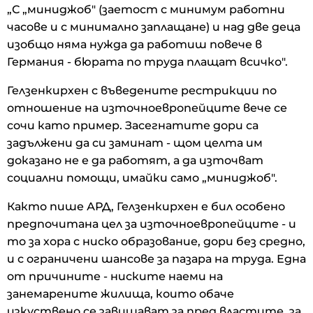
„С „миниджоб" (заетост с минимум работни
часове и с минимално заплащане) и над две деца
изобщо няма нужда да работиш повече в
Германия - бюрата по труда плащат всичко".
Гелзенкирхен с въведените рестрикции по
отношение на източноевропейците вече се
сочи като пример. Засегнатите дори са
задължени да си заминат - щом целта им
доказано не е да работят, а да източват
социални помощи, имайки само „миниджоб".
Както пише АРД, Гелзенкирхен е бил особено
предпочитана цел за източноевропейците - и
то за хора с ниско образование, дори без средно,
и с ограничени шансове за пазара на труда. Една
от причините - ниските наеми на
занемарените жилища, които обаче
изкуствено се завишават за пред властите, за