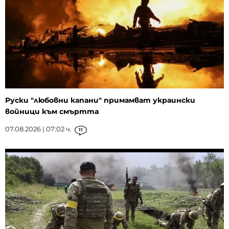
Руски "любовни капани" примамват украински
войници към смъртта
07.08.2026 | 07:02 ч.
11