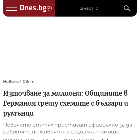
Днес | 10
Новини
Свят
Източване за милиони: Общините в
Германия срещу схемите с българи и
румънци
Повечето от тях пристигат официално за да
работят, но живеят на социални помощи