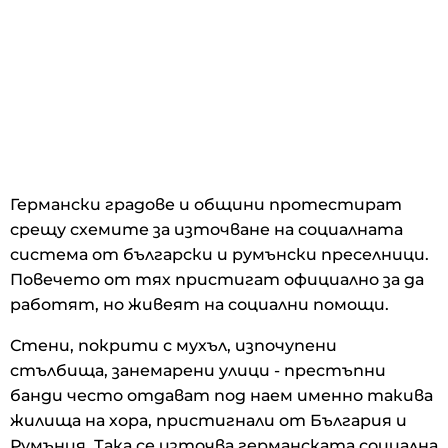
Германски градове и общини протестират
срещу схемите за източване на социалната
система от български и румънски преселници.
Повечето от тях пристигат официално за да
работят, но живеят на социални помощи.
Стени, покрити с мухъл, изпочупени
стълбища, занемарени улици - престъпни
банди често отдават под наем именно такива
жилища на хора, пристигнали от България и
Румъния. Така се източва германската социална