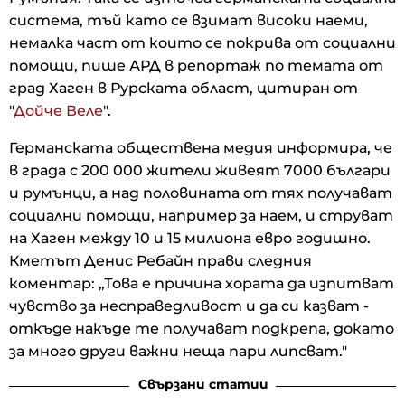
система, тъй като се взимат високи наеми,
немалка част от които се покрива от социални
помощи, пише АРД в репортаж по темата от
град Хаген в Рурската област, цитиран от
"
Дойче Веле
".
Германската обществена медия информира, че
в града с 200 000 жители живеят 7000 българи
и румънци, а над половината от тях получават
социални помощи, например за наем, и струват
на Хаген между 10 и 15 милиона евро годишно.
Кметът Денис Ребайн прави следния
коментар: „Това е причина хората да изпитват
чувство за несправедливост и да си казват -
откъде накъде те получават подкрепа, докато
за много други важни неща пари липсват."
Свързани статии