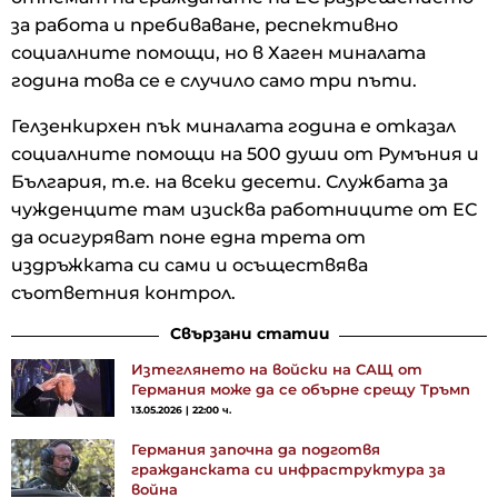
за работа и пребиваване, респективно
социалните помощи, но в Хаген миналата
година това се е случило само три пъти.
Гелзенкирхен пък миналата година е отказал
социалните помощи на 500 души от Румъния и
България, т.е. на всеки десети. Службата за
чужденците там изисква работниците от ЕС
да осигуряват поне една трета от
издръжката си сами и осъществява
съответния контрол.
Свързани статии
Изтеглянето на войски на САЩ от
Германия може да се обърне срещу Тръмп
13.05.2026 | 22:00 ч.
Германия започна да подготвя
гражданската си инфраструктура за
война