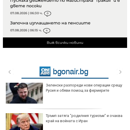
Пуснаха движението по магистрала "Тракия" и в
двете посоки
07.08.2026 | 06:30 ч.
0
Започна изплащането на пенсиите
07.08.2026 | 06:15 ч.
4
Виж всички новини
Зеленски разпореди нови операции срещу
Русия и обяви помощ за фермерите
Тръмп затяга "родилния туризъм" и очаква
край на войната с Иран