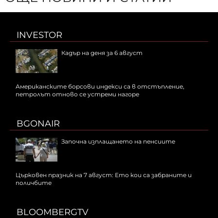
INVESTOR
Кадър на деня за 6 август
Американските борсови индекси са в отстъпление,
петролът отново се устреми нагоре
BGONAIR
Започна изплащането на пенсиите
Църковен празник на 7 август: Ето кои са забраните и
поличбите
BLOOMBERGTV