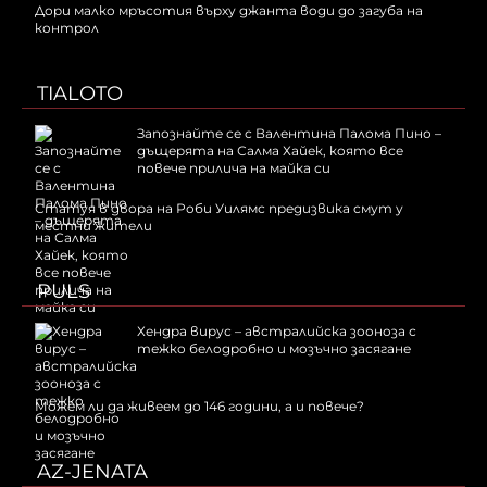
Дори малко мръсотия върху джанта води до загуба на
контрол
TIALOTO
Запознайте се с Валентина Палома Пино –
дъщерята на Салма Хайек, която все
повече прилича на майка си
Статуя в двора на Роби Уилямс предизвика смут у
местни жители
PULS
Хендра вирус – австралийска зооноза с
тежко белодробно и мозъчно засягане
Можем ли да живеем до 146 години, а и повече?
AZ-JENATA