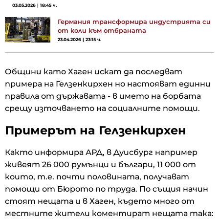
03.05.2026 | 18:45 ч.
Германия трансформира индустрията си
от коли към отбраната
23.04.2026 | 23:15 ч.
Общини като Хаген искат да последват
примера на Гелзенкирхен но настояват единни
правила от държавата - в името на борбата
срещу източването на социалните помощи.
Примерът на Гелзенкирхен
Както информира АРД, в Дуисбург например
живеят 26 000 румънци и българи, 11 000 от
които, т.е. почти половината, получават
помощи от Бюрото по труда. По същия начин
стоят нещата и в Хаген, където много от
местните жители коментират нещата така: