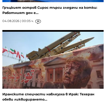
Гръцкият остров Сирос търси гледачи на котки:
Работният ден е...
04.08.2026 | 00:05 ч.
33
Иранските спецчасти навлязоха в Ирак: Техеран
обяви ликвидирането...