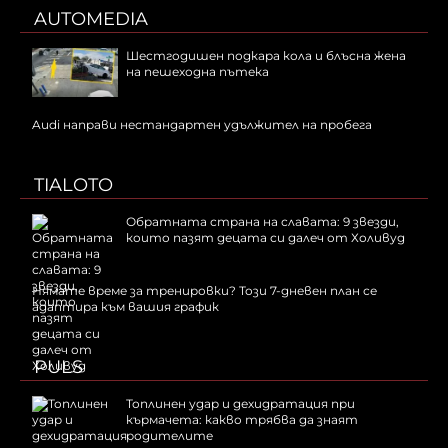
AUTOMEDIA
Шестгодишен подкара кола и блъсна жена
на пешеходна пътека
Audi направи нестандартен удължител на пробега
TIALOTO
Обратната страна на славата: 9 звезди,
които пазят децата си далеч от Холивуд
Нямате време за тренировки? Този 7-дневен план се
адаптира към вашия график
PULS
Топлинен удар и дехидратация при
кърмачета: какво трябва да знаят
родителите