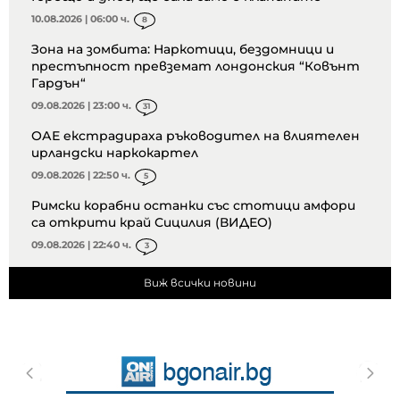
10.08.2026 | 06:00 ч.
8
Зона на зомбита: Наркотици, бездомници и
престъпност превземат лондонския “Ковънт
Гардън“
09.08.2026 | 23:00 ч.
31
ОАЕ екстрадираха ръководител на влиятелен
ирландски наркокартел
09.08.2026 | 22:50 ч.
5
Римски корабни останки със стотици амфори
са открити край Сицилия (ВИДЕО)
09.08.2026 | 22:40 ч.
3
Виж всички новини