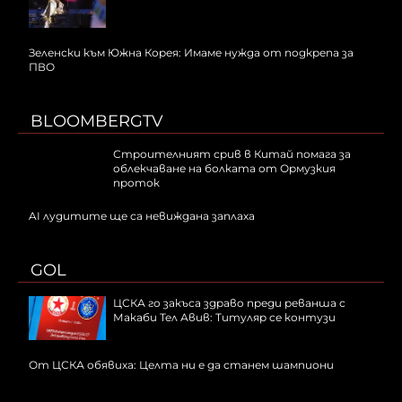
Зеленски към Южна Корея: Имаме нужда от подкрепа за
ПВО
BLOOMBERGTV
Строителният срив в Китай помага за
облекчаване на болката от Ормузкия
проток
AI лудитите ще са невижданa заплаха
GOL
ЦСКА го закъса здраво преди реванша с
Макаби Тел Авив: Титуляр се контузи
От ЦСКА обявиха: Целта ни е да станем шампиони