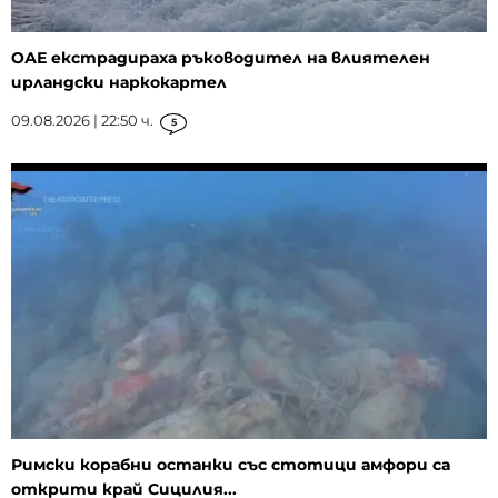
ОАЕ екстрадираха ръководител на влиятелен
ирландски наркокартел
09.08.2026 | 22:50 ч.
5
Римски корабни останки със стотици амфори са
открити край Сицилия...