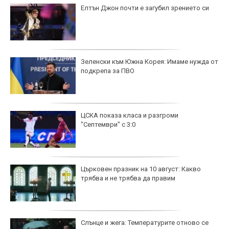
Елтън Джон почти е загубил зрението си
Зеленски към Южна Корея: Имаме нужда от
подкрепа за ПВО
ЦСКА показа класа и разгроми
"Септември" с 3:0
Църковен празник на 10 август: Какво
трябва и не трябва да правим
Слънце и жега: Температурите отново се