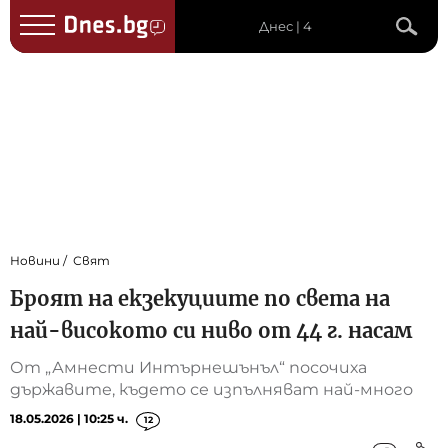
Днес | 4
Новини
Свят
Броят на екзекуциите по света на
най-високото си ниво от 44 г. насам
От „Амнести Интърнешънъл“ посочиха
държавите, където се изпълняват най-много
18.05.2026 | 10:25 ч.
12