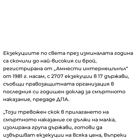
Екзекуциите по света през изминалата година
са скочили до най-високия си брой,
регистрирана от „Амнести интернешънъл“
от 1981 г. насам, с 2707 екзекуции в 17 държави,
съобщи правозащитната организация в
последния си годишен доклад за смъртното
наказание, предаде ДПА.
„Този тревожен скок в прилагането на
смъртното наказание се дължи на малка,
изолирана група държави, готови да
извършват екзекуции на всяка цена, въпреки