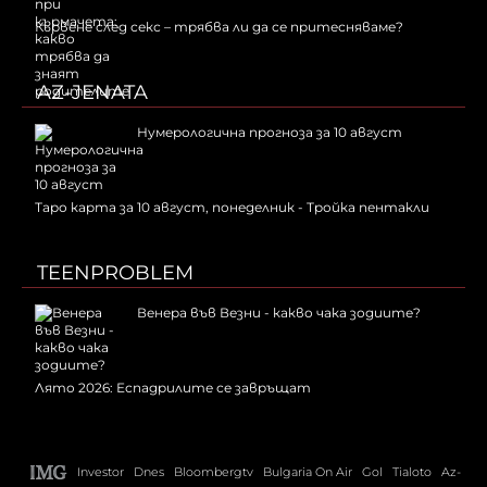
Кървене след секс – трябва ли да се притесняваме?
AZ-JENATA
Нумерологична прогноза за 10 август
Таро карта за 10 август, понеделник - Тройка пентакли
TEENPROBLEM
Венера във Везни - какво чака зодиите?
Лято 2026: Еспадрилите се завръщат
Investor
Dnes
Bloombergtv
Bulgaria On Air
Gol
Tialoto
Az-