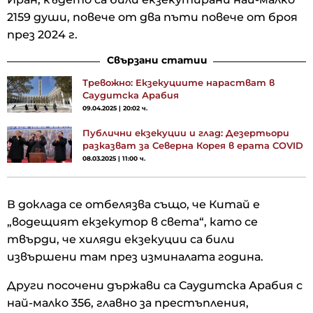
2159 души, повече от два пъти повече от броя
през 2024 г.
Свързани статии
Тревожно: Екзекуциите нарастват в
Саудитска Арабия
09.04.2025 | 20:02 ч.
Публични екзекуции и глад: Дезертьори
разказват за Северна Корея в ерата COVID
08.03.2025 | 11:00 ч.
В доклада се отбелязва също, че Китай е
„водещият екзекутор в света“, като се
твърди, че хиляди екзекуции са били
извършени там през изминалата година.
Други посочени държави са Саудитска Арабия с
най-малко 356, главно за престъпления,