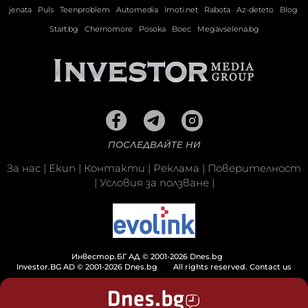
jenata
Puls
Teenproblem
Automedia
Imoti.net
Rabota
Az-deteto
Blog
Start.bg
Chernomore
Posoka
Boec
Megavselena.bg
ПОСЛЕДВАЙТЕ НИ
За нас
|
Екип
|
Контакти
|
Реклама
|
Поверителност
|
Условия за ползване
|
Инвестор.БГ АД © 2001-2026 Dnes.bg
Investor.BG AD © 2001-2026 Dnes.bg
All rights reserved.
Contact us