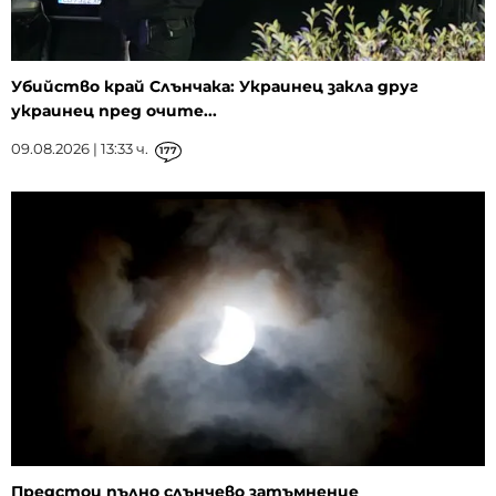
Убийство край Слънчака: Украинец закла друг
украинец пред очите...
09.08.2026 | 13:33 ч.
177
Предстои пълно слънчево затъмнение