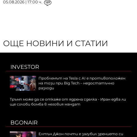
05.08.2026 | 17:00 ч.
137
ОЩЕ НОВИНИ И СТАТИИ
INVESTOR
Проблемът на Tesla с AI е противоположен
на този при Big Tech – недостатъчно
разходи
Тръмп може да се откаже от ядрена сделка - Иран едва ли
ще сглоби бомба в неговия мандат
BGONAIR
Елтън Джон почти е загубил зрението си