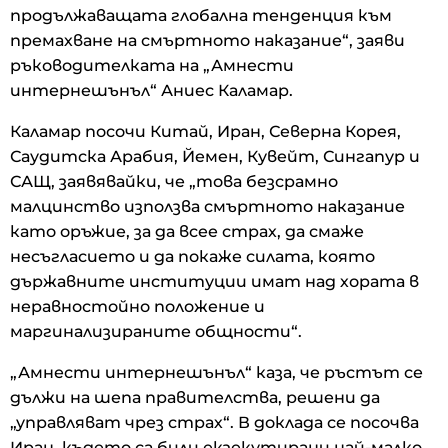
продължаващата глобална тенденция към
премахване на смъртното наказание“, заяви
ръководителката на „Амнести
интернешънъл“ Аниес Каламар.
Каламар посочи Китай, Иран, Северна Корея,
Саудитска Арабия, Йемен, Кувейт, Сингапур и
САЩ, заявявайки, че „това безсрамно
малцинство използва смъртното наказание
като оръжие, за да всее страх, да смаже
несъгласието и да покаже силата, която
държавните институции имат над хората в
неравностойно положение и
маргинализираните общности“.
„Амнести интернешънъл“ каза, че ръстът се
дължи на шепа правителства, решени да
„управляват чрез страх“. В доклада се посочва
Иран, където са били екзекутирани най-малко