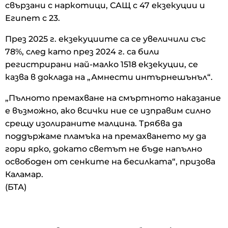
свързани с наркотици, САЩ с 47 екзекуции и
Египет с 23.
През 2025 г. екзекуциите са се увеличили със
78%, след като през 2024 г. са били
регистрирани най-малко 1518 екзекуции, се
казва в доклада на „Амнести интърнешънъл“.
„Пълното премахване на смъртното наказание
е възможно, ако всички ние се изправим силно
срещу изолираните малцина. Трябва да
поддържаме пламъка на премахването му да
гори ярко, докато светът не бъде напълно
освободен от сенките на бесилката“, призова
Каламар.
(БТА)