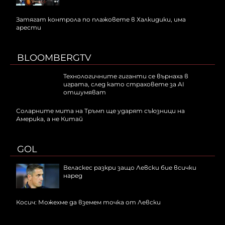
Затягат контрола по плажовете в Халкидики, има
арести
BLOOMBERGTV
Технологичните гиганти се върнаха в
играта, след като страховете за AI
отшумяват
Соларните мита на Тръмп ще ударят съюзници на
Америка, а не Китай
GOL
Веласкес разкри защо Левски бие всички
наред
Косич: Можехме да вземем точка от Левски