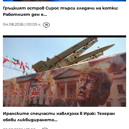
Гръцкият остров Сирос търси гледачи на котки:
Работният ден е...
04.08.2026 | 00:05 ч.
30
Иранските спецчасти навлязоха в Ирак: Техеран
обяви ликвидирането...