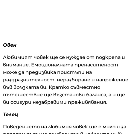
Овен
Любимият човек ще се нуждае от подкрепа и
внимание. Емоционалната пренаситеност
може да предизвика пристъпи на
раздразнителност, неразбиране и напрежение
във връзката ви. Кратко съвместно
пътешествие ще възстанови баланса, а и ще
ви осигури незабравими преживявания.
Телец
Поведението на любимия човек ще е мило и за