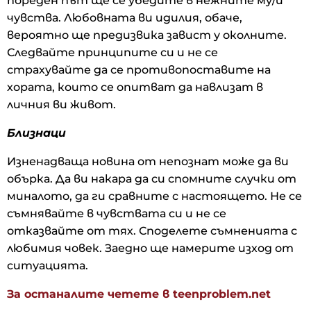
пореден път ще се убедите в нежните му/й
чувства. Любовната ви идилия, обаче,
вероятно ще предизвика завист у околните.
Следвайте принципите си и не се
страхувайте да се противопоставите на
хората, които се опитват да навлизат в
личния ви живот.
Близнаци
Изненадваща новина от непознат може да ви
обърка. Да ви накара да си спомните случки от
миналото, да ги сравните с настоящето. Не се
съмнявайте в чувствата си и не се
отказвайте от тях. Споделете съмненията с
любимия човек. Заедно ще намерите изход от
ситуацията.
За останалите четете в teenproblem.net