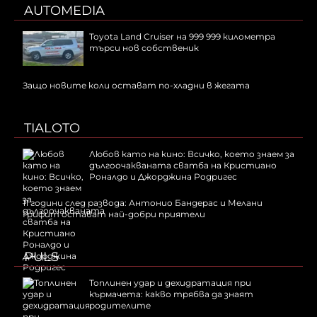
AUTOMEDIA
Toyota Land Cruiser на 999 999 километра
търси нов собственик
Защо новите коли остават по-хладни в жегата
TIALOTO
Любов като на кино: Всичко, което знаем за
дългоочакваната сватба на Кристиано
Роналдо и Джорджина Родригес
11 години след развода: Антонио Бандерас и Мелани
Грифит остават най-добри приятели
PULS
Топлинен удар и дехидратация при
кърмачета: какво трябва да знаят
родителите