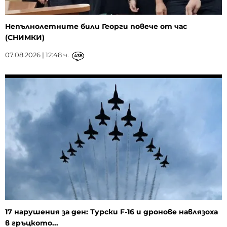
Непълнолетните били Георги повече от час
(СНИМКИ)
07.08.2026 | 12:48 ч.
438
17 нарушения за ден: Турски F-16 и дронове навлязоха
в гръцкото...