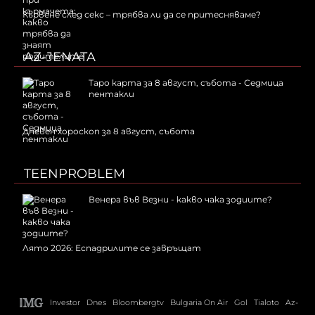
Кървене след секс – трябва ли да се притесняваме?
AZ-JENATA
Таро карта за 8 август, събота - Седмица
пентакли
Дневен хороскоп за 8 август, събота
TEENPROBLEM
Венера във Везни - какво чака зодиите?
Лято 2026: Еспадрилите се завръщат
Investor
Dnes
Bloombergtv
Bulgaria On Air
Gol
Tialoto
Az-