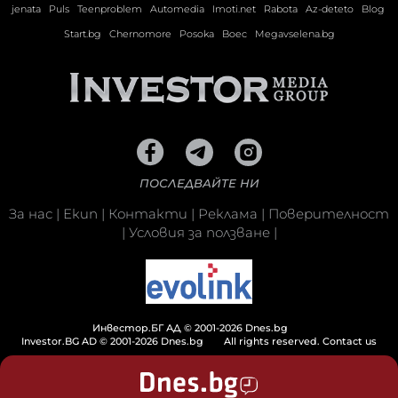
jenata
Puls
Teenproblem
Automedia
Imoti.net
Rabota
Az-deteto
Blog
Start.bg
Chernomore
Posoka
Boec
Megavselena.bg
ПОСЛЕДВАЙТЕ НИ
За нас
|
Екип
|
Контакти
|
Реклама
|
Поверителност
|
Условия за ползване
|
Инвестор.БГ АД © 2001-2026 Dnes.bg
Investor.BG AD © 2001-2026 Dnes.bg
All rights reserved.
Contact us