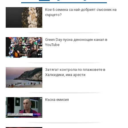
Кои 6 семена са най-добрият съюзник на
сърцето?
Green Day пусна денонощен канал в
YouTube
Затягат контрола по плажовете в
Халкидики, има арести
Късна емисия