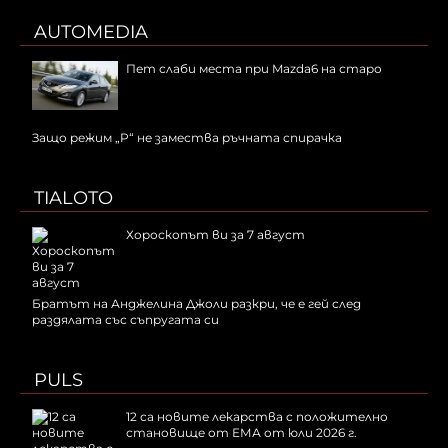
AUTOMEDIA
Пет слаби места при Mazda6 на старо
Защо режим „P“ не замества ръчната спирачка
TIALOTO
Хороскопът ви за 7 август
Братът на Анджелина Джоли разкри, че е гей след
раздялата със съпругата си
PULS
12 са новите лекарства с положително
становище от ЕМА от юли 2026 г.