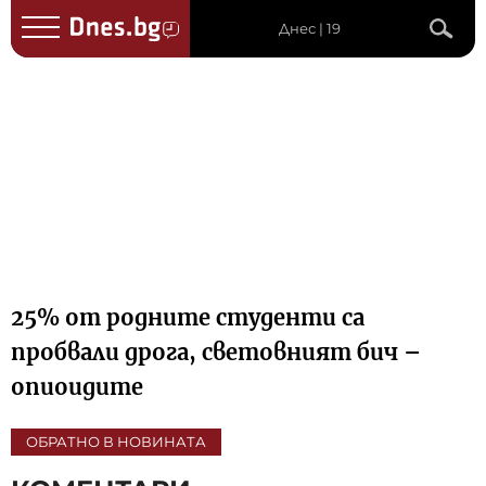
Днес | 19
25% от родните студенти са
пробвали дрога, световният бич –
опиоидите
ОБРАТНО В НОВИНАТА