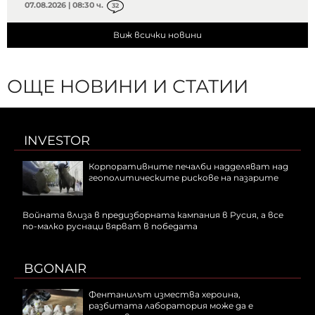
07.08.2026 | 08:30 ч.
32
Виж всички новини
ОЩЕ НОВИНИ И СТАТИИ
INVESTOR
Корпоративните печалби надделяват над
геополитическите рискове на пазарите
Войната влиза в предизборната кампания в Русия, а все
по-малко руснаци вярват в победата
BGONAIR
Фентанилът измества хероина,
разбитата лаборатория може да е