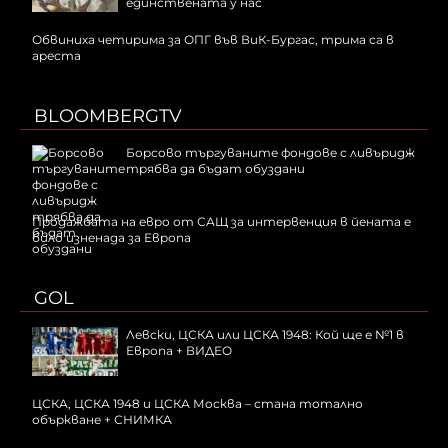
единствената у нас
Обвиниха четирима за ОПГ във ВиК-Бургас, трима са в
ареста
BLOOMBERGTV
Борсово търгуваните фондове с ливъридж
трябва да бъдат обуздани
Продажбата на евро от САЩ за интервенция в йената е
било изненада за Европа
GOL
Левски, ЦСКА или ЦСКА 1948: Кой ще е №1 в
Европа + ВИДЕО
ЦСКА, ЦСКА 1948 и ЦСКА Москва – стана тотално
объркване + СНИМКА