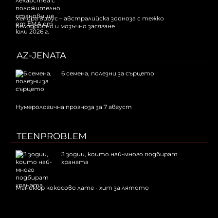
Хендра вирус – австралийска зооноза с тежко
белодробно и мозъчно засягане
AZ-JENATA
6 семена, полезни за сърцето
Нумерологична прогноза за 7 август
TEENPROBLEM
3 зодии, които най-много подбират
храната
Маникюр кокосово лате - хит за лятото