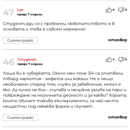
47
Lan
0
0
преди 7 години
Студент,ади ся с проблеми, любопитството е в
основата и това е съвсем нормално!
отговор
Сигнализирай
46
Студент
4
0
преди 7 години
Лоша ви е извадката. Около мен поне 3/4 са опитвали
твърд наркотик - амфета или кокаин. Не е нещо
необичайно според тях, служи за забавление, много е
яко. Аз лично не бих - глупава и ненужна загуба на пари и
повреждане на мозъчната дейност и за какво? Хората,
които обичат такива експерименти, са най-често
нещастни под някаква форма и скучаят.
отговор
Сигнализирай