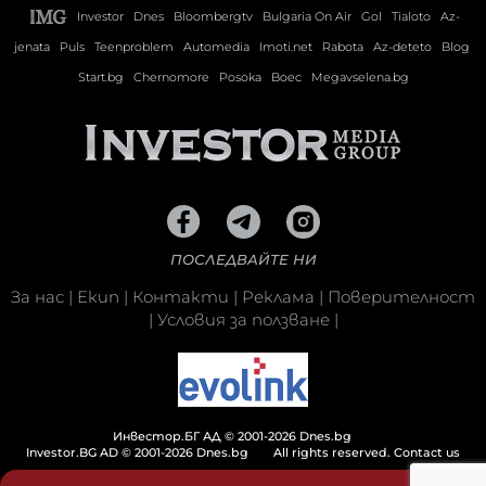
Investor
Dnes
Bloombergtv
Bulgaria On Air
Gol
Tialoto
Az-
jenata
Puls
Teenproblem
Automedia
Imoti.net
Rabota
Az-deteto
Blog
Start.bg
Chernomore
Posoka
Boec
Megavselena.bg
ПОСЛЕДВАЙТЕ НИ
За нас
|
Екип
|
Контакти
|
Реклама
|
Поверителност
|
Условия за ползване
|
Инвестор.БГ АД © 2001-2026 Dnes.bg
Investor.BG AD © 2001-2026 Dnes.bg
All rights reserved.
Contact us