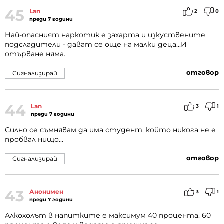
45
Lan
2
0
преди 7 години
Най-опасният наркотик е захарта и изкуствените
подсладители - дават се още на малки деца...И
отърване няма.
отговор
Сигнализирай
44
Lan
3
1
преди 7 години
Силно се съмнявам да има студент, който никога не е
пробвал нищо...
отговор
Сигнализирай
43
Анонимен
3
1
преди 7 години
Алкохолът в напитките е максимум 40 процента. 60