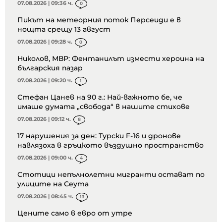
07.08.2026 | 09:36 ч.
0
Пикът на метеорния поток Персеиди е в
нощта срещу 13 август
07.08.2026 | 09:28 ч.
0
Николов, МВР: Фентанилът измести хероина на
българския пазар
07.08.2026 | 09:20 ч.
1
Стефан Цанев на 90 г.: Най-важното бе, че
имаше думата „свобода“ в нашите стихове
07.08.2026 | 09:12 ч.
8
17 нарушения за ден: Турски F-16 и дронове
навлязоха в гръцкото въздушно пространство
07.08.2026 | 09:00 ч.
4
Стотици непълнолетни мигранти остават по
улиците на Сеута
07.08.2026 | 08:45 ч.
13
Цените само в евро от утре