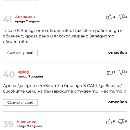
41
Анонимен
2
3
преди 7 години
Така е в Западното общество. Цял свят работи да е
облечено, дрогирано и алкохолизирано Западното
общество.
отговор
Сигнализирай
40
извод
1
2
преди 7 години
Дрога /за една четвърт/ и бригада в САЩ /за всички/ -
високите цели на българските студенти! Честито!!!
отговор
Сигнализирай
39
Анонимен
6
0
преди 7 години