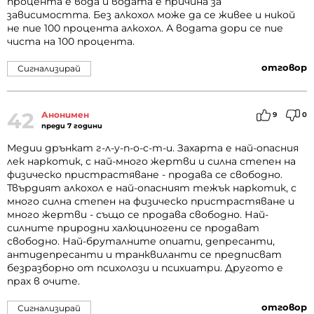
процента е вода и водата е причина за
зависимостта. Без алкохол може да се живее и никой
не пие 100 процента алкохол. А водата дори се пие
чиста на 100 процента.
отговор
Сигнализирай
42
Анонимен
9
0
преди 7 години
Медии дрънкат г-л-у-п-о-с-т-и. Захарта е най-опасния
лек наркотик, с най-много жертви и силна степен на
физическо пристрастяване - продава се свободно.
Твърдият алкохол е най-опасният тежък наркотик, с
много силна степен на физическо пристрастяване и
много жертви - също се продава свободно. Най-
силните природни халюциногени се продават
свободно. Най-бруталните опиати, депресанти,
антидепресанти и транквиланти се предписват
безразборно от психолози и психиатри. Другото е
прах в очите.
отговор
Сигнализирай