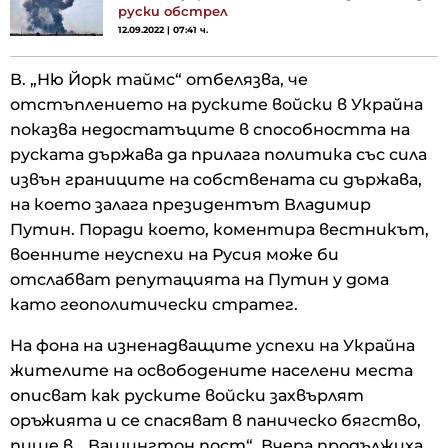
руски обстрел
12.09.2022 | 07:41 ч.
В. „Ню Йорк таймс“ отбелязва, че
отстъплението на руските войски в Украйна
показва недостатъците в способността на
руската държава да прилага политика със сила
извън границите на собствената си държава,
на което залага президентът Владимир
Путин. Поради което, коментира вестникът,
военните неуспехи на Русия може би
отслабват репутацията на Путин у дома
като геополитически стратег.
На фона на изненадващите успехи на Украйна
жителите на освободените населени места
описват как руските войски захвърлят
оръжията и се спасяват в паническо бягство,
пише в. „Вашингтон пост“. Вчера продължиха