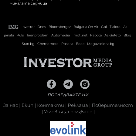
миналата седмица
Investor
Dnes
Bloombergtv
Bulgaria On Air
Gol
Tialoto
Az-
jenata
Puls
Teenproblem
Automedia
Imoti.net
Rabota
Az-deteto
Blog
Start.bg
Chernomore
Posoka
Boec
Megavselena.bg
ПОСЛЕДВАЙТЕ НИ
За нас
|
Екип
|
Контакти
|
Реклама
|
Поверителност
|
Условия за ползване
|