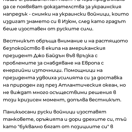
да се появяват доказателства за украинския
напредък - снимки на украински войници, които
издигат знамето си в Изюм, след като градът
беше изоставен от руските сили.
Вестникът обръща внимание и на растящото
безпокойство в екипа на американския
президент Джо Байдън във връзка с
проблемите за снабдяване на Европа с
енергийни източници. Помощници на
президента удвоиха усилията си за доставка
на природен газ през Атлантическия океан, но
не виждат много осъществими решения в
този кризисен момент, допълва вестникът.
Паникьосани руски войници изоставят
танковете, оръжията и дори дрехите си, тъй
като "буквално бягат от позициите си" в