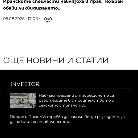
Иранските спецчасти навлязоха в Ирак: Техеран
обяви ликвидирането...
05.08.2026 | 17:00 ч.
133
ОЩЕ НОВИНИ И СТАТИИ
INVESTOR
Най-застрашени от горещините са
работещите в строителството и
селското стопанство
Порше и Пиех: VW трябва да намали бързо разходите, за
да повиши рентабилността