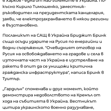
в Харков - една от най-големите в Украйна. По-
късно Кирило Тимошенко, заместник-
ръководител на президентската канцелария,
заяви, че електрозахранването в някои региони
е възстановено.
Посланикът на САЩ в Украйна Бриджит Бринк
също осъди ударите на Русия по енергийни и
водни съоръжения. "Очевидният отговор на
Русия на освобождаването на градове и села в
източната част на Украйна е изстрелване на
ракети в опит да се унищожи критична
гражданска инфраструктура", написа Бринк в
Туитър.
„Гардиън“ споменава и друг момент, който
демонстрира недоволството на Кремъл от
хода на събитията в Украйна. Вестникът
цитира украинското военно разузнаване,