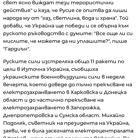
свят ясно виждат тези терористични
действия" и каза, че Русия се опитва да лиши
народа му от "газ, светлина, вода и храна". Той
добави, че Украйна ще победи и се обърна към
руското ръководство с думите: "Все още ли си
мислите, че можете да ни уплашите?", пише
"Гардиън".
Руските сили изстреляха общо 11 ракети по
цели в Източна Украйна, съобщиха
украинските военновъздушни сили в неделя
вечерта, което доведе до пълно прекъсване на
електрозахранването в Харковска и Донецка
област и до частично прекъсване на
електрозахранването в Запорожка,
Днепропетровска и Сумска област. Михайло
Подоляк, съветник на президента на Украйна,
заяви, че е била засегната електроцентралата