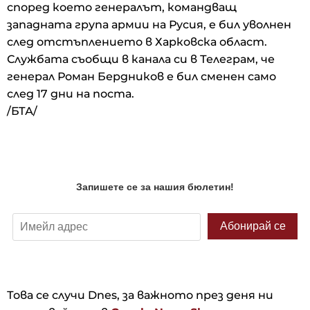
според което генералът, командващ
западната група армии на Русия, е бил уволнен
след отстъплението в Харковска област.
Службата съобщи в канала си в Телеграм, че
генерал Роман Бердников е бил сменен само
след 17 дни на поста.
/БТА/
Това се случи Dnes, за важното през деня ни