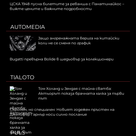
ЦСКА 1948 пусна билетите за реванша с Панатинайкос –
вижте цените и важните подробности
AUTOMEDIA
Защо ангренажната верига на китайски
коли не се сменя по график
Bugatti превърна Bolide в шедьовър за колекционери
TIALOTO
Том Холанд и Зендая с тайна сватба:
Актьорът показа брачната халка за първи
път
Скромен, но специален: Новият годежен пръстен на
Дженифър Гарнър носи силно послание
PULS