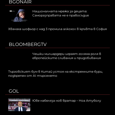
BGONAIR
Националната мрежа за децата:
Саморазправата не е правосъдие
Хванаха шофьор с над 3 промила алкохол в кръвта в София
BLOOMBERGTV
Чешки милиардери играят голяма роля в
европейските сливания и придобивания
Търговският бум в Китай устоя на екстремните бури,
подкрепен от AI търсенето
GOL
Юве набеляза нов вратар – Ноа Атуболу