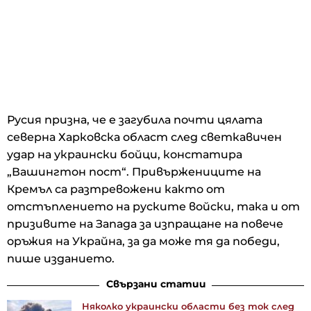
Русия призна, че е загубила почти цялата
северна Харковска област след светкавичен
удар на украински бойци, констатира
„Вашингтон пост“. Привържениците на
Кремъл са разтревожени както от
отстъплението на руските войски, така и от
призивите на Запада за изпращане на повече
оръжия на Украйна, за да може тя да победи,
пише изданието.
Свързани статии
Няколко украински области без ток след