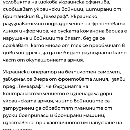
условията на шокова украинска офанзива,
съобщават украински войници, цитирани от
британския в. „Телеграф“. Украинско
разузнавателно подразделение на фронтовата
линия информира, че руската командна верига е
нарушена и войниците бягат, без да се
сражават, като много от тях се преобличат в
цивилни дрехи, за да не бъдат разпознати като
част от окупационната армия.
Украински оператор на безпилотен самолет,
завърнал се вчера от фронтовата линия, заяви
пред „Телеграф“, че бързината на
контранастъплението е изненадала дори
украинската армия, чиито войниците са
затруднени да обработят планините от
руски боеприпаси и бронирани машини,
изоставени при хаотичното им напускане на
позициите.