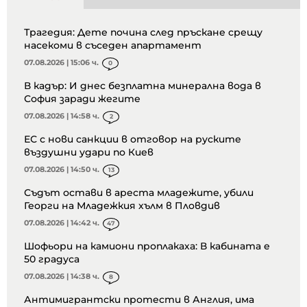
Трагедия: Дете почина след пръскане срещу
насекоми в съседен апартамент
07.08.2026 | 15:06 ч.
0
В кадър: И днес безплатна минерална вода в
София заради жегите
07.08.2026 | 14:58 ч.
2
ЕС с нови санкции в отговор на руските
въздушни удари по Киев
07.08.2026 | 14:50 ч.
13
Съдът остави в ареста младежите, убили
Георги на Младежкия хълм в Пловдив
07.08.2026 | 14:42 ч.
47
Шофьори на камиони проплакаха: В кабината е
50 градуса
07.08.2026 | 14:38 ч.
8
Антимигрантски протести в Англия, има