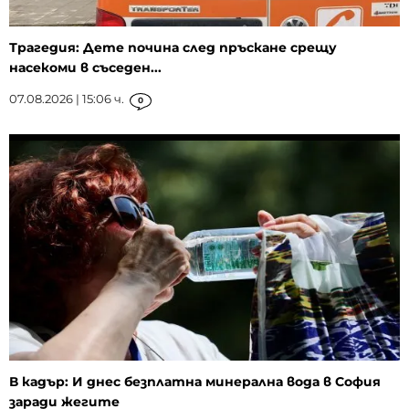
Трагедия: Дете почина след пръскане срещу
насекоми в съседен...
07.08.2026 | 15:06 ч.
0
В кадър: И днес безплатна минерална вода в София
заради жегите