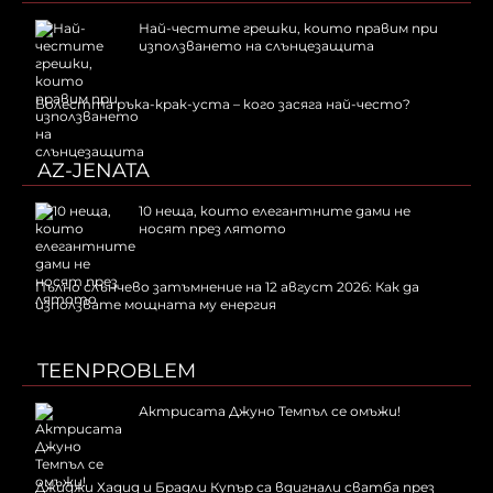
Най-честите грешки, които правим при
използването на слънцезащита
Болестта ръка-крак-уста – кого засяга най-често?
AZ-JENATA
10 неща, които елегантните дами не
носят през лятото
Пълно слънчево затъмнение на 12 август 2026: Как да
използвате мощната му енергия
TEENPROBLEM
Актрисата Джуно Темпъл се омъжи!
Джиджи Хадид и Брадли Купър са вдигнали сватба през