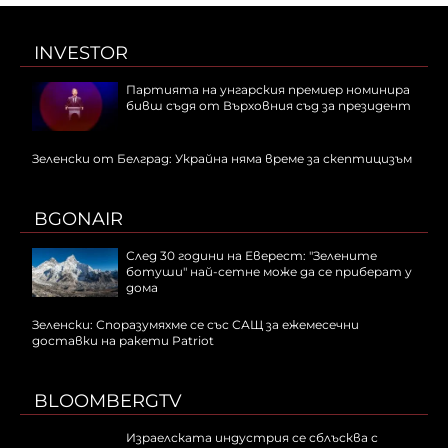
INVESTOR
Партията на унгарския премиер номинира
бивш съдя от Върховния съд за президент
Зеленски от Белград: Украйна няма време за скептицизъм
BGONAIR
След 30 години на Еверест: "Зелените
ботуши" най-сетне може да се приберат у
дома
Зеленски: Споразумяхме се със САЩ за ежемесечни
доставки на ракети Patriot
BLOOMBERGTV
Израелската индустрия се сблъсква с