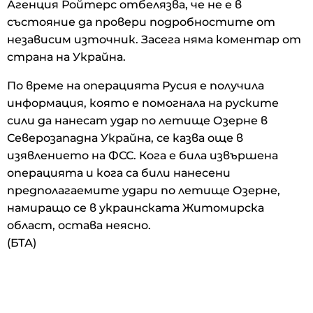
Агенция Ройтерс отбелязва, че не е в
състояние да провери подробностите от
независим източник. Засега няма коментар от
страна на Украйна.
По време на операцията Русия е получила
информация, която е помогнала на руските
сили да нанесат удар по летище Озерне в
Северозападна Украйна, се казва още в
изявлението на ФСС. Кога е била извършена
операцията и кога са били нанесени
предполагаемите удари по летище Озерне,
намиращо се в украинската Житомирска
област, остава неясно.
(БТА)