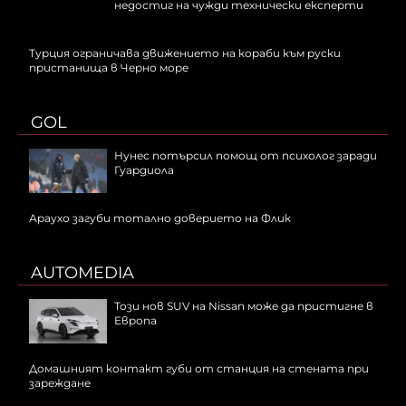
недостиг на чужди технически експерти
Турция ограничава движението на кораби към руски
пристанища в Черно море
GOL
Нунес потърсил помощ от психолог заради
Гуардиола
Араухо загуби тотално доверието на Флик
AUTOMEDIA
Този нов SUV на Nissan може да пристигне в
Европа
Домашният контакт губи от станция на стената при
зареждане