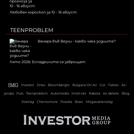
Любовен хороскоп за 10 - 16 август
TEENPROBLEM
Венера във Везни - какво чака зодиите?
Лято 2026: Еспадрилите се завръщат
Investor
Dnes
Bloombergtv
Bulgaria On Air
Gol
Tialoto
Az-
jenata
Puls
Teenproblem
Automedia
Imoti.net
Rabota
Az-deteto
Blog
Start.bg
Chernomore
Posoka
Boec
Megavselena.bg