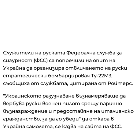
Служители на руската Федерална служба за
сигурност (ФСС) са попречили на опит на
Украйна да организира отвличането на руски
стратегически бомбардировач Ту-22М3,
съобщиха от службата, цитирана от Ройтерс.
"Украинското разузнаване възнамеряваше да
вербува руски военен пилот срещу парично
възнаграждение и предоставяне на италианско
гражданство, за да го убеди" да откара в
Украйна самолета, се казва на сайта на ФСС.