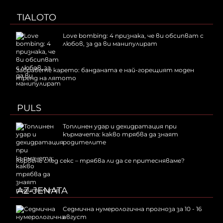
TIALOTO
Love bombing: 4 признака, че ви обсипват с
любов, за да ви манипулират
Забравете карето: банданата е най-горещият моден
тренд на лятото
PULS
Топлинен удар и дехидратация при
кърмачета: какво трябва да знаят
родителите
Кървене след секс – трябва ли да се притесняваме?
AZ-JENATA
Седмична нумерологична прогноза за 10 - 16
август