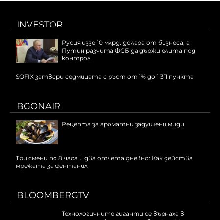
INVESTOR
Русия иззе 10 млрд. долара от бизнеса, а
Путин разчита ФСБ да държи елита под
контрол
SOFIX затвори седмицата с ръст от 1% до 1 311 пункта
BGONAIR
Рецепта за ароматни задушени миди
Три смени по 8 часа и два отчета дневно: Как действа
мрежата за фентанил
BLOOMBERGTV
Технологичните гиганти се върнаха в