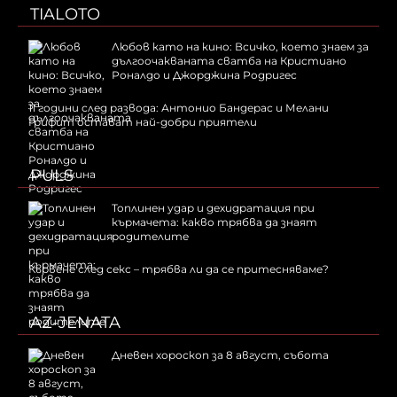
TIALOTO
Любов като на кино: Всичко, което знаем за
дългоочакваната сватба на Кристиано
Роналдо и Джорджина Родригес
11 години след развода: Антонио Бандерас и Мелани
Грифит остават най-добри приятели
PULS
Топлинен удар и дехидратация при
кърмачета: какво трябва да знаят
родителите
Кървене след секс – трябва ли да се притесняваме?
AZ-JENATA
Дневен хороскоп за 8 август, събота