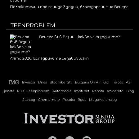
Положителни промени за 3 зодии, благодарение на Венера
TEENPROBLEM
Венера във Везни - какво чака зодиите?
Лято 2026: Еспадрилите се завръщат
Investor
Dnes
Bloombergtv
Bulgaria On Air
Gol
Tialoto
Az-
jenata
Puls
Teenproblem
Automedia
Imoti.net
Rabota
Az-deteto
Blog
Start.bg
Chernomore
Posoka
Boec
Megavselena.bg