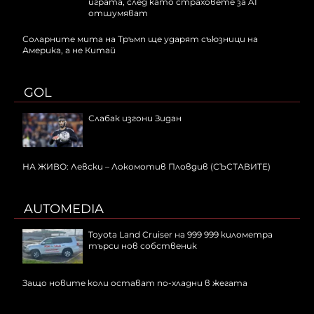
играта, след като страховете за AI
отшумяват
Соларните мита на Тръмп ще ударят съюзници на
Америка, а не Китай
GOL
Слабак изгони Зидан
НА ЖИВО: Левски – Локомотив Пловдив (СЪСТАВИТЕ)
AUTOMEDIA
Toyota Land Cruiser на 999 999 километра
търси нов собственик
Защо новите коли остават по-хладни в жегата