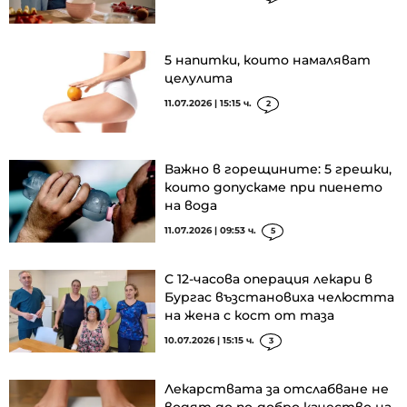
5 напитки, които намаляват
целулита
11.07.2026 | 15:15 ч.
2
Важно в горещините: 5 грешки,
които допускаме при пиенето
на вода
11.07.2026 | 09:53 ч.
5
С 12-часова операция лекари в
Бургас възстановиха челюстта
на жена с кост от таза
10.07.2026 | 15:15 ч.
3
Лекарствата за отслабване не
водят до по-добро качество на