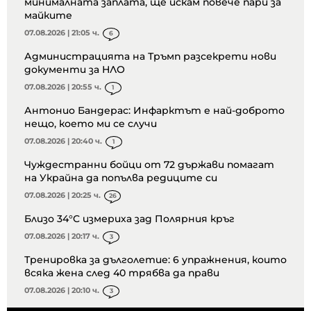
минималната заплата, ще искам повече пари за
майките
07.08.2026 | 21:05 ч.
6
Администрацията на Тръмп разсекрети нови
документи за НЛО
07.08.2026 | 20:55 ч.
1
Антонио Бандерас: Инфарктът е най-доброто
нещо, което ми се случи
07.08.2026 | 20:40 ч.
1
Чуждестранни бойци от 72 държави помагат
на Украйна да попълва редиците си
07.08.2026 | 20:25 ч.
26
Близо 34°C измериха зад Полярния кръг
07.08.2026 | 20:17 ч.
3
Тренировка за дълголетие: 6 упражнения, които
всяка жена след 40 трябва да прави
07.08.2026 | 20:10 ч.
3