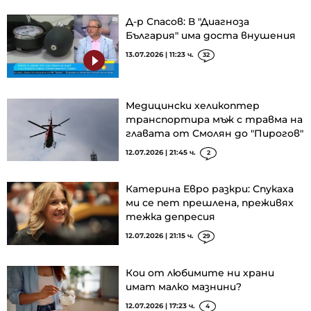
Д-р Спасов: В "Диагноза
България" има доста внушения
13.07.2026 | 11:23 ч.
32
Медицински хеликоптер
транспортира мъж с травма на
главата от Смолян до "Пирогов"
12.07.2026 | 21:45 ч.
2
Катерина Евро разкри: Спукаха
ми се пет прешлена, преживях
тежка депресия
12.07.2026 | 21:15 ч.
29
Кои от любимите ни храни
имат малко мазнини?
12.07.2026 | 17:23 ч.
4