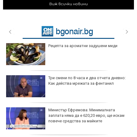
Виж всички новини
Рецепта за ароматни задушени миди
Три смени по 8 часа и два отчета дневно:
Как действа мрежата за фентанил
Министър Ефремова: Минималната
заплата няма да е 620,20 евро, ще искам
повече средства за майките