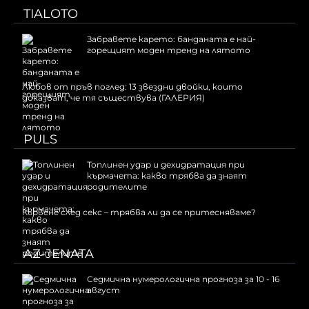
TIALOTO
Забравете карето: банданата е най-
горещият моден тренд на лятото
Любов от пръв поглед: 13 звездни двойки, които
доказват, че тя съществува (ГАЛЕРИЯ)
PULS
Топлинен удар и дехидратация при
кърмачета: какво трябва да знаят
родителите
Кървене след секс – трябва ли да се притесняваме?
AZ-JENATA
Седмична нумерологична прогноза за 10 - 16
август