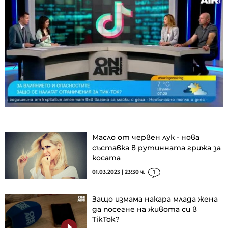
Масло от червен лук - нова
съставка в рутинната грижа за
косата
01.03.2023 | 23:30 ч.
1
Защо измама накара млада жена
да посегне на живота си в
TikTok?