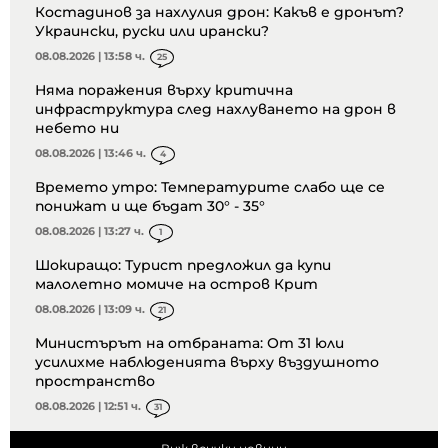
Костадинов за нахлулия дрон: Какъв е дронът?
Украински, руски или ирански?
08.08.2026 | 13:58 ч.
25
Няма поражения върху критична
инфраструктура след нахлуването на дрон в
небето ни
08.08.2026 | 13:46 ч.
4
Времето утро: Температурите слабо ще се
понижат и ще бъдат 30° - 35°
08.08.2026 | 13:27 ч.
1
Шокиращо: Турист предложил да купи
малолетно момиче на остров Крит
08.08.2026 | 13:09 ч.
21
Министърът на отбраната: От 31 юли
усилихме наблюденията върху въздушното
пространство
08.08.2026 | 12:51 ч.
31