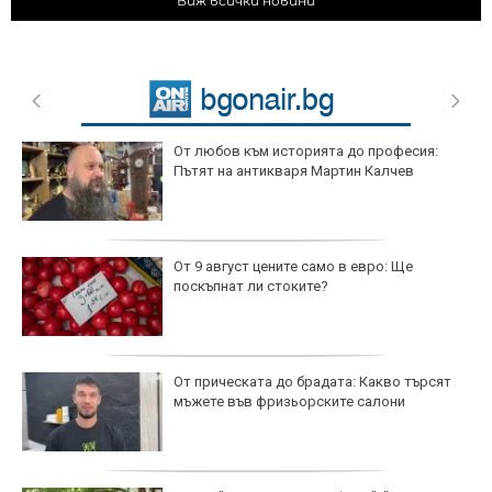
Виж всички новини
От любов към историята до професия:
Пътят на антикваря Мартин Калчев
От 9 август цените само в евро: Ще
поскъпнат ли стоките?
От прическата до брадата: Какво търсят
мъжете във фризьорските салони