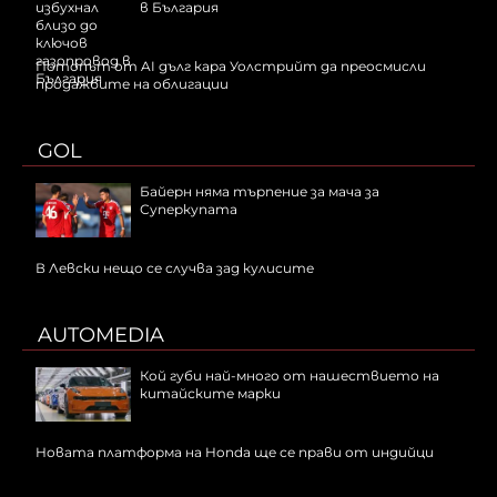
в България
Потопът от AI дълг кара Уолстрийт да преосмисли
продажбите на облигации
GOL
Байерн няма търпение за мача за
Суперкупата
В Левски нещо се случва зад кулисите
AUTOMEDIA
Кой губи най-много от нашествието на
китайските марки
Новата платформа на Honda ще се прави от индийци