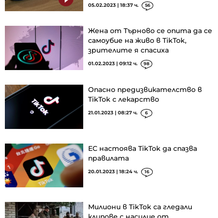
05.02.2023 | 18:37 ч.
56
Жена от Търново се опита да се
самоубие на живо в TikTok,
зрителите я спасиха
01.02.2023 | 09:12 ч.
98
Опасно предизвикателство в
TikTok с лекарство
21.01.2023 | 08:27 ч.
6
ЕС настоява TikTok да спазва
правилата
20.01.2023 | 18:24 ч.
16
Милиони в TikTok са гледали
клипове с насилие от