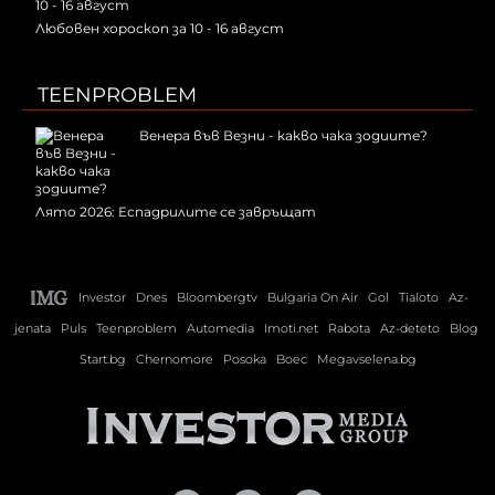
Любовен хороскоп за 10 - 16 август
TEENPROBLEM
Венера във Везни - какво чака зодиите?
Лято 2026: Еспадрилите се завръщат
Investor
Dnes
Bloombergtv
Bulgaria On Air
Gol
Tialoto
Az-
jenata
Puls
Teenproblem
Automedia
Imoti.net
Rabota
Az-deteto
Blog
Start.bg
Chernomore
Posoka
Boec
Megavselena.bg