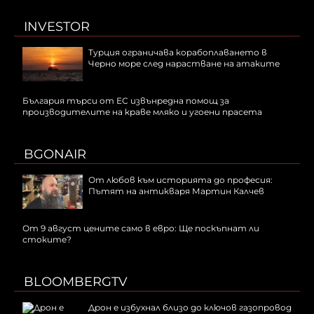
INVESTOR
Турция ограничава корабоплаването в
Черно море след нарастване на атаките
България търси от ЕС извънредна помощ за
производителите на краве мляко и угоени прасета
BGONAIR
От любов към историята до професия:
Пътят на антикваря Мартин Калчев
От 9 август цените само в евро: Ще поскъпнат ли
стоките?
BLOOMBERGTV
Дрон е избухнал близо до ключов газопровод