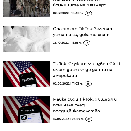
войниците на "Вагнер"
02.12.2022 | 18:40 ч.
72
Опасно от TikTok: Залепят
устата си, докато спят
26.10.2022 | 12:51 ч.
17
TikTok: Служители извън САЩ
имат достъп до данни на
америкаци
02.07.2022 | 11:03 ч.
8
Майка съди TikTok, дъщеря й
починала след
предизвикателство
14.05.2022 | 08:57 ч.
33