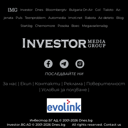
Investor
Dnes
Bloombergtv
Bulgaria On Air
Gol
Tialoto
Az-
jenata
Puls
Teenproblem
Automedia
Imoti.net
Rabota
Az-deteto
Blog
Start.bg
Chernomore
Posoka
Boec
Megavselena.bg
ПОСЛЕДВАЙТЕ НИ
За нас
|
Екип
|
Контакти
|
Реклама
|
Поверителност
|
Условия за ползване
|
Инвестор.БГ АД © 2001-2026 Dnes.bg
Investor.BG AD © 2001-2026 Dnes.bg
All rights reserved.
Contact us