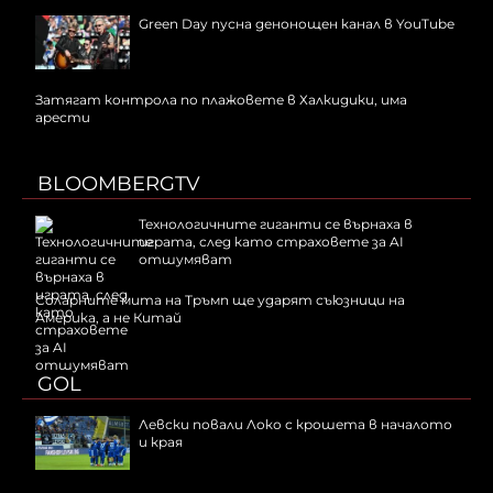
Green Day пусна денонощен канал в YouTube
Затягат контрола по плажовете в Халкидики, има
арести
BLOOMBERGTV
Технологичните гиганти се върнаха в
играта, след като страховете за AI
отшумяват
Соларните мита на Тръмп ще ударят съюзници на
Америка, а не Китай
GOL
Левски повали Локо с крошета в началото
и края