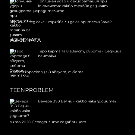
Топлинен удар и дехидратация при
кърмачета: какво трябва да знаят
родителите
Кървене след секс – трябва ли да се притесняваме?
AZ-JENATA
Таро карта за 8 август, събота - Седмица
пентакли
Дневен хороскоп за 8 август, събота
TEENPROBLEM
Венера във Везни - какво чака зодиите?
Лято 2026: Еспадрилите се завръщат