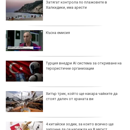
Затягат контрола по плажовете в
Халкидики, има арести
Късна емисия
Турция внедри AI система за откриване на
терористични организации
Хитър трик, който ще накара чайките да
стоят далеч от храната ви
4 китайски зодии, за които всичко ще
започне да се нарежда на 8 август