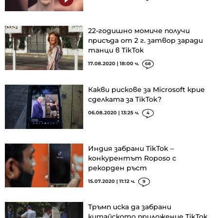
22-годишно момиче получи
присъда от 2 г. затвор заради
танци в TikTok
17.08.2020 | 18:00 ч.
68
Какви рискове за Microsoft крие
сделката за TikTok?
06.08.2020 | 13:25 ч.
4
Индия забрани TikTok –
конкурентът Roposo с
рекорден ръст
15.07.2020 | 11:12 ч.
9
Тръмп иска да забрани
китайското приложение TikTok