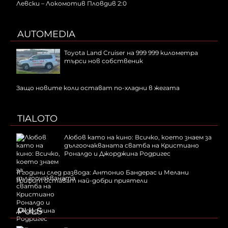
Левски – Локомотив Пловдив 2:0
AUTOMEDIA
Toyota Land Cruiser на 999 999 километра
търси нов собственик
Защо новите коли остават по-хладни в жегата
TIALOTO
Любов като на кино: Всичко, което знаем за
дългоочакваната сватба на Кристиано
Роналдо и Джорджина Родригес
11 години след развода: Антонио Бандерас и Мелани
Грифит остават най-добри приятели
PULS