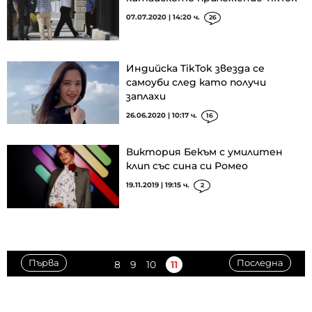
07.07.2020 | 14:20 ч.
26
Индийска TikTok звезда се
самоуби след като получи
заплахи
26.06.2020 | 10:17 ч.
16
Виктория Бекъм с умилитен
клип със сина си Ромео
19.11.2019 | 19:15 ч.
2
Първа
Последна
8
9
10
11