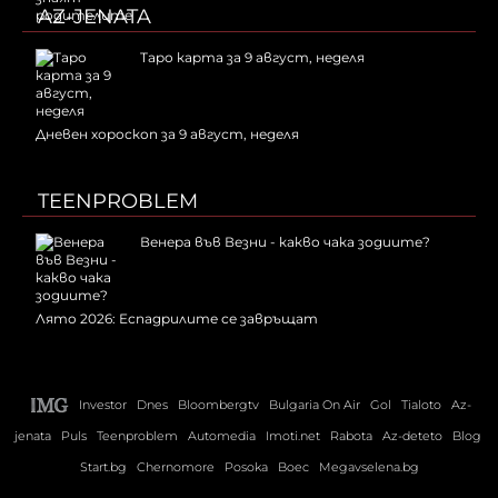
AZ-JENATA
Таро карта за 9 август, неделя
Дневен хороскоп за 9 август, неделя
TEENPROBLEM
Венера във Везни - какво чака зодиите?
Лято 2026: Еспадрилите се завръщат
Investor
Dnes
Bloombergtv
Bulgaria On Air
Gol
Tialoto
Az-
jenata
Puls
Teenproblem
Automedia
Imoti.net
Rabota
Az-deteto
Blog
Start.bg
Chernomore
Posoka
Boec
Megavselena.bg