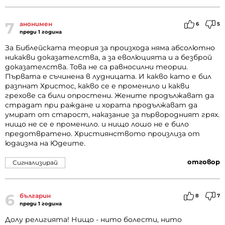
7
анонимен
6
5
преди 1 година
За Библейската теория за произхода няма абсолютно
никакви доказателства, а за еволюцията и а безброй
доказателства. Това не са равносилни теории.
Първата е съчинена в лудницата. И какво като е бил
разпнат Христос, какво се е променило и какви
грехове са били опростени. Жените продължават да
страдат при раждане и хората продължават да
умират от старост, наказание за първородният грях.
нищо не се е променило. и нищо лошо не е било
предотвратено. Християнството произлиза от
юдаизма на Юдеите.
отговор
Сигнализирай
6
българин
8
7
преди 1 година
Долу религията! Нищо - нито болести, нито