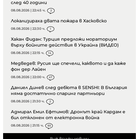
след 40 години
08.08.2026 | 22:45 ч.
2
Локализираха двата пожара в Хасковско
08.08.2026 | 22:30 ч.
1
Хакан Фидан: Турция предложи мораториум
върху бойните действия в Украйна (ВИДЕО)
08.08.2026 | 22:15 ч.
14
Медведев: Русия ще спечели, каквото и да каже
фон дер Лайен
08.08.2026 | 22:00 ч.
47
Даниел Динев след дебюта в SENSHI: В България
няма достатъчно спаринг партньори
08.08.2026 | 21:30 ч.
2
Адмирал Емил Ефтимов: Дронът край Кардам е
бил отклонен от електронна война
08.08.2026 | 21:15 ч.
85
Виж всички новини