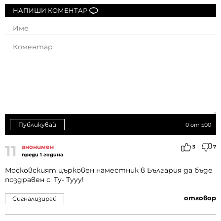
НАПИШИ КОМЕНТАР
Публикувай
0
от 500
11
анонимен
3
7
преди 1 година
Московският църковен наместник в България да бъде
поздравен с: Ту- Тууу!
отговор
Сигнализирай