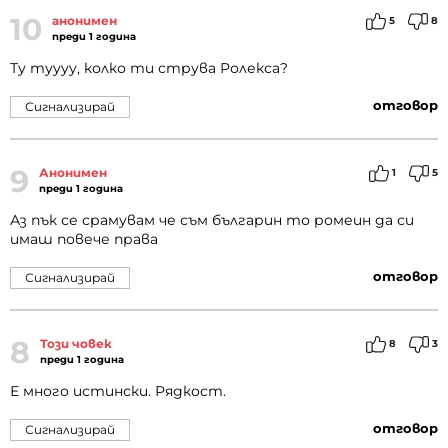
10
анонимен
5
8
преди 1 година
Ту туууу, колко ти струва Ролекса?
отговор
Сигнализирай
9
Анонимен
1
5
преди 1 година
Аз пък се срамувам че съм българин то ромеин да си
имаш повече права
отговор
Сигнализирай
8
Този човек
8
3
преди 1 година
Е много истински. Рядкост.
отговор
Сигнализирай