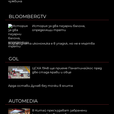
чужбина
BLOOMBERGTV
История за два пазарни балона,
определящи трети
Водородната икономика е в упадък, но не е мъртва
GOL
ЦСКА 1948 ще приеме Панатинайкос пред
две стада крави и овце
Арда остави Дунав без точки в елита
AUTOMEDIA
В Китай пресъздават забранени