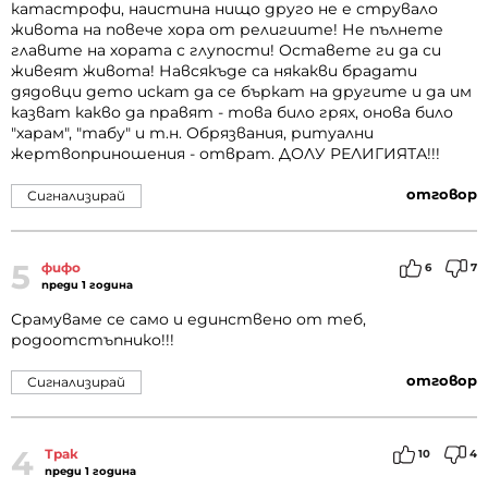
катастрофи, наистина нищо друго не е струвало
живота на повече хора от религиите! Не пълнете
главите на хората с глупости! Оставете ги да си
живеят живота! Навсякъде са някакви брадати
дядовци дето искат да се бъркат на другите и да им
казват какво да правят - това било грях, онова било
"харам", "табу" и т.н. Обрязвания, ритуални
жертвоприношения - отврат. ДОЛУ РЕЛИГИЯТА!!!
отговор
Сигнализирай
5
фифо
6
7
преди 1 година
Срамуваме се само и единствено от теб,
родоотстъпнико!!!
отговор
Сигнализирай
4
Трак
10
4
преди 1 година