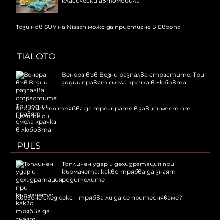
класически автомобили
Този нов SUV на Nissan може да пристигне в Европа
TIALOTO
Венера във Везни разпалва страстите: Три
зодии правят смела крачка в любовта
Колко често трябва да тренирате в зависимост от
целите си
PULS
Топлинен удар и дехидратация при
кърмачета: какво трябва да знаят
родителите
Кървене след секс – трябва ли да се притесняваме?