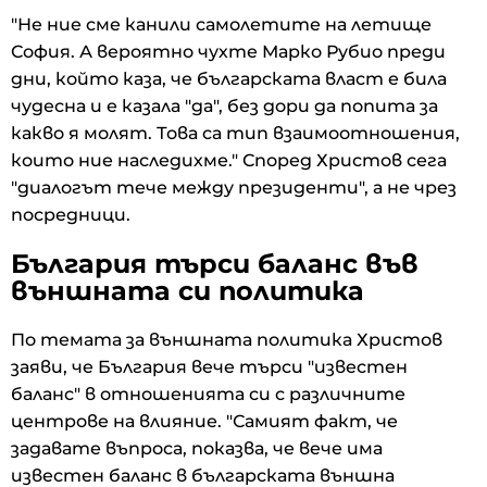
"Не ние сме канили самолетите на летище
София. А вероятно чухте Марко Рубио преди
дни, който каза, че българската власт е била
чудесна и е казала "да", без дори да попита за
какво я молят. Това са тип взаимоотношения,
които ние наследихме." Според Христов сега
"диалогът тече между президенти", а не чрез
посредници.
България търси баланс във
външната си политика
По темата за външната политика Христов
заяви, че България вече търси "известен
баланс" в отношенията си с различните
центрове на влияние. "Самият факт, че
задавате въпроса, показва, че вече има
известен баланс в българската външна