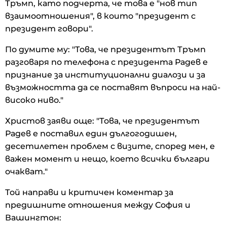
Тръмп, като подчерта, че това е "нов тип
взаимоотношения", в които "президент с
президент говори".
По думите му: "Това, че президентът Тръмп
разговаря по телефона с президента Радев е
признание за институционални диалози и за
възможността да се поставят въпроси на най-
високо ниво."
Христов заяви още: "Това, че президентът
Радев е поставил един дългогодишен,
десетилетен проблем с визите, според мен, е
важен момент и нещо, което всички българи
очакват."
Той направи и критичен коментар за
предишните отношения между София и
Вашингтон: