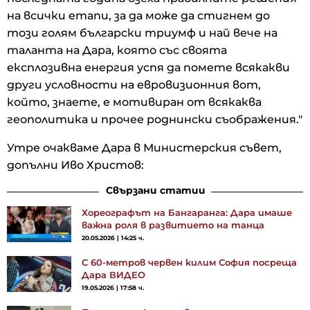
на всички етапи, за да може да стигнем до
този голям български триумф и най вече на
таланта на Дара, която със своята
експлозивна енергия успя да помете всякакви
други условности на евровизионния вот,
който, знаете, е мотивиран от всякаква
геополитика и прочее роднински съображения."
Утре очакваме Дара в Министерския съвет,
допълни Иво Христов:
Свързани статии
Хореографът на Бангаранга: Дара имаше
важна роля в развитието на танца
20.05.2026 | 14:25 ч.
С 60-метров червен килим София посреща
Дара ВИДЕО
19.05.2026 | 17:58 ч.