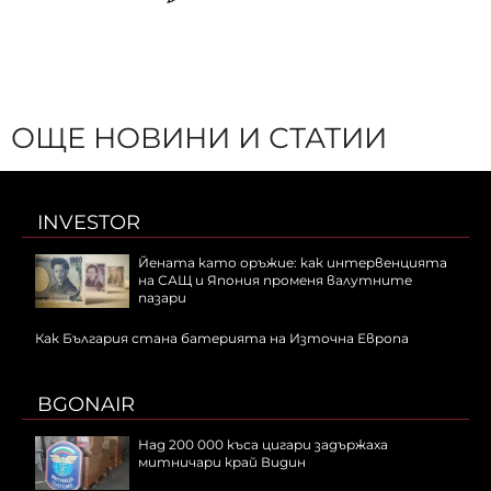
ОЩЕ НОВИНИ И СТАТИИ
INVESTOR
Йената като оръжие: как интервенцията
на САЩ и Япония променя валутните
пазари
Как България стана батерията на Източна Европа
BGONAIR
Над 200 000 къса цигари задържаха
митничари край Видин