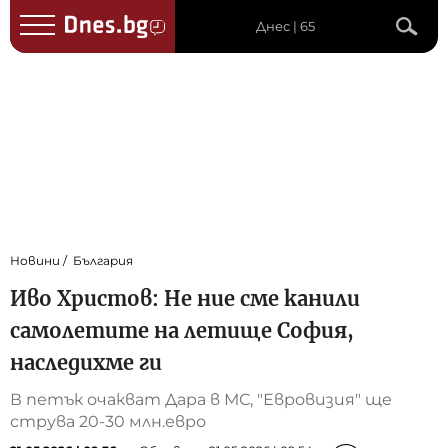
Днес | 65
Новини
България
Иво Христов: Не ние сме канили
самолетите на летище София,
наследихме ги
В петък очакват Дара в МС, "Евровизия" ще
струва 20-30 млн.евро