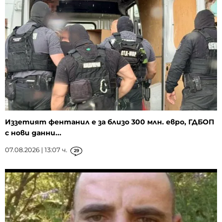
Иззетият фентанил е за близо 300 млн. евро, ГДБОП
с нови данни...
07.08.2026 | 13:07 ч.
29