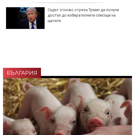
Съдът отново отряза Тръмп да получи
достъп до избирателните списъци на
щатите
БЪЛГАРИЯ