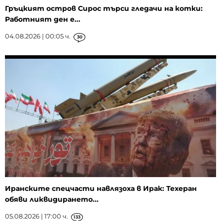
Гръцкият остров Сирос търси гледачи на котки:
Работният ден е...
04.08.2026 | 00:05 ч.
30
Иранските спецчасти навлязоха в Ирак: Техеран
обяви ликвидирането...
05.08.2026 | 17:00 ч.
133