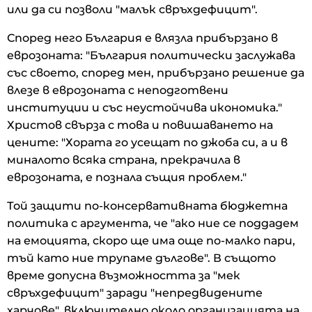
или да си позволи "малък свръхдефицит".
Според него България е влязла прибързано в
еврозоната: "България политически заслужава
със своето, според мен, прибързано решение да
влезе в еврозоната с неподготвени
институции и със неустойчива икономика."
Христов свърза с това и повишаването на
цените: "Хората го усещат по джоба си, а и в
миналото всяка страна, прекрачила в
еврозоната, е познала същия проблем."
Той защити по-консервативната бюджетна
политика с аргумента, че "ако ние се поддадем
на емоцията, скоро ще има още по-малко пари,
тъй като ние трупаме дългове". В същото
време допусна възможността за "мек
свръхдефицит" заради "непредвидените
харчове", включително около организацията на