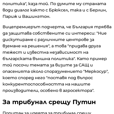
политика", каза той. По думите му страната
води диалог както с Брюксел, така и с Берлин,
Париж и Вашингтон.
Вицепремиерът подчерта, че България трябва
да защитава собствените си интереси: "Ние
дискутираме с различните центрове за
вземане на решения", а това "придава друга
тежест и известна независимост на
българската външна политика". Като пример
той посочи темата за визите за САЩ и
опасенията около споразумението "Меркосур",
което според него "поставя под въпрос
конкурентоспособността на нашите
производители, особено в агросектора".
За трибунал срещу Путин
Попитан за идеята за трибунал срещу