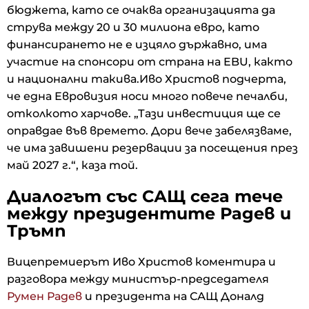
бюджета, като се очаква организацията да
струва между 20 и 30 милиона евро, като
финансирането не е изцяло държавно, има
участие на спонсори от страна на EBU, както
и национални такива.Иво Христов подчерта,
че една Евровизия носи много повече печалби,
отколкото харчове. „Тази инвестиция ще се
оправдае във времето. Дори вече забелязваме,
че има завишени резервации за посещения през
май 2027 г.“, каза той.
Диалогът със САЩ сега тече
между президентите Радев и
Тръмп
Вицепремиерът Иво Христов коментира и
разговора между министър-председателя
Румен Радев
и президента на САЩ Доналд