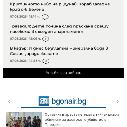
Критичното ниво на р. Дунав: Кораб заседна
край о-в Белене
07.08.2026 | 15:14 ч.
1
Трагедия: Дете почина след пръскане срещу
насекоми в съседен апартамент
07.08.2026 | 15:06 ч.
1
В кадър: И днес безплатна минерална вода в
София заради жегите
07.08.2026 | 14:58 ч.
2
Виж всички новини
Оставиха в ареста петимата тийнейджъри,
обвинени за жестокото убийство в
Пловдив