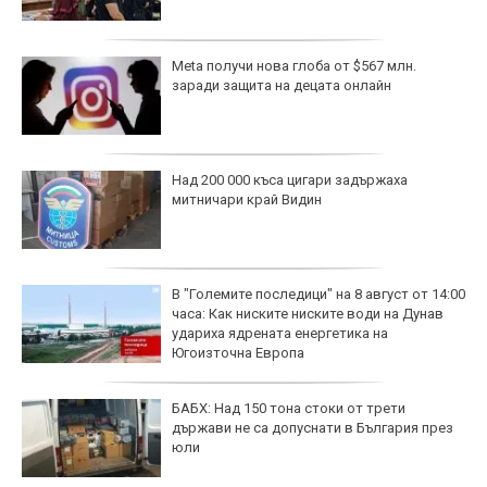
Meta получи нова глоба от $567 млн.
заради защита на децата онлайн
Над 200 000 къса цигари задържаха
митничари край Видин
В "Големите последици" на 8 август от 14:00
часа: Как ниските ниските води на Дунав
удариха ядрената енергетика на
Югоизточна Европа
БАБХ: Над 150 тона стоки от трети
държави не са допуснати в България през
юли