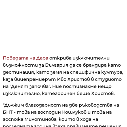
Победата на Дара
открива изключителни
възможности за България да се брандира като
дестинация, като земя на специфична култура,
каза вицепремиерът Иво Христов в студиото
на "Денят започва". Ние постигнахме нещо
изключително, категоричен беше Христов:
"Дължим благодарност на две ръководства на
БНТ - това на господин Кошлуков и това на
госпожа Милотинова, които в хода на
последната година взеха правилните решения