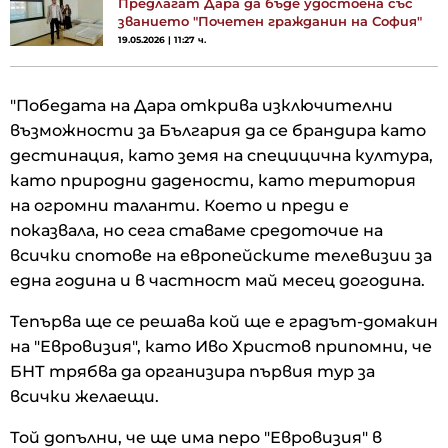
Предлагат Дара да бъде удостоена със
званието "Почетен гражданин на София"
19.05.2026 | 11:27 ч.
"Победата на Дара открива изключителни
възможности за България да се брандира като
дестинация, като земя на специцична култура,
като природни дадености, като територия
на огромни таланти. Което и преди е
показвала, но сега ставаме средоточие на
всички спотове на европейските телевизии за
една година и в частност май месец догодина.
Тепърва ще се решава кой ще е градът-домакин
на "Евровизия", като Иво Христов припомни, че
БНТ трябва да организира първия тур за
всички желаещи.
Той допълни, че ще има перо "Евровизия" в