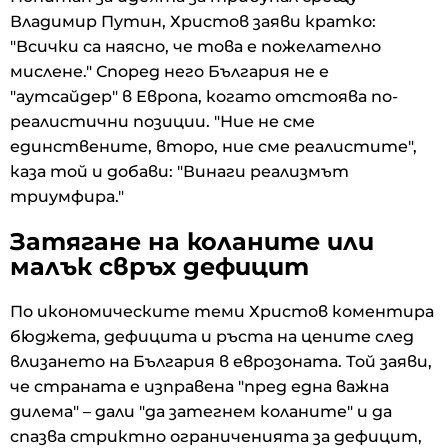
Владимир Путин, Христов заяви кратко:
"Всички са наясно, че това е пожелателно
мислене." Според него България не е
"аутсайдер" в Европа, когато отстоява по-
реалистични позиции. "Ние не сме
единствените, второ, ние сме реалистите",
каза той и добави: "Винаги реализмът
триумфира."
Затягане на коланите или
малък свръх дефицит
По икономическите теми Христов коментира
бюджета, дефицита и ръста на цените след
влизането на България в еврозоната. Той заяви,
че страната е изправена "пред една важна
дилема" – дали "да затегнем коланите" и да
спазва стриктно ограниченията за дефицит,