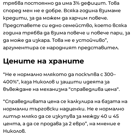
трябва постоянно да има 3% дефицит. Това
според мен не е добре. Всяка година взимаме
кредити, за да можем да харчим повече.
Представете си едно семейство, което всяка
година трябва да взима повече и повече пари, за
да може да изкара. Това не е устойчиво”,
аргументира се народният представител.
Цените на храните
“Не е нормално млякото да поскъпва с 300–
400%“, каза Николов и защити идеята за
въвеждане на механизма “справедлива цена“.
“Справедливата цена се калкулира на базата на
нормални търговски надценки. Не е нормално
литър мляко да се изкупува за между 40 и 45
цента, а да се продава за 2 евро”, на мнение е
Николов.