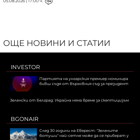
05.08.2026 | 17:00 ч.
134
ОЩЕ НОВИНИ И СТАТИИ
INVESTOR
Партията на унгарския премиер номинира
бивш съдя от Върховния съд за президент
Зеленски от Белград: Украйна няма време за скептицизъм
BGONAIR
След 30 години на Еверест: "Зелените
ботуши" най-сетне може да се приберат у