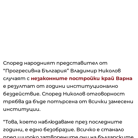
Според народният представител от
“Прогресивна България” Владимир Николов
случаят с
незаконните постройки край Варна
е резултат от години институционално
бездействие. Според Николов отговорност
трябва да бъде потърсена от всички замесени
институции.
“Това, което наблюдаваме през последните
години, е едно безобразие. Всичко е станало
пред широко затворените очи на българските