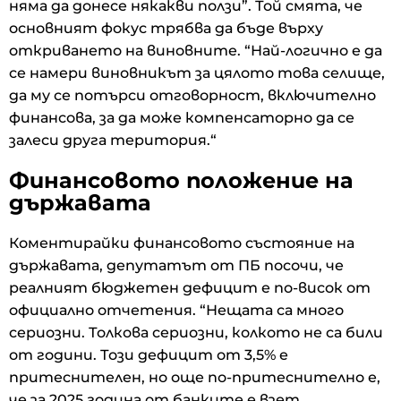
няма да донесе някакви ползи”. Той смята, че
основният фокус трябва да бъде върху
откриването на виновните. “Най-логично е да
се намери виновникът за цялото това селище,
да му се потърси отговорност, включително
финансова, за да може компенсаторно да се
залеси друга територия.“
Финансовото положение на
държавата
Коментирайки финансовото състояние на
държавата, депутатът от ПБ посочи, че
реалният бюджетен дефицит е по-висок от
официално отчетения. “Нещата са много
сериозни. Толкова сериозни, колкото не са били
от години. Този дефицит от 3,5% е
притеснителен, но още по-притеснително е,
че за 2025 година от банките е взет