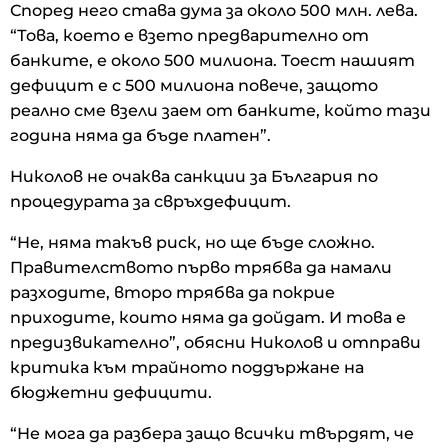
Според него става дума за около 500 млн. лева.
“Това, което е взето предварително от
банките, е около 500 милиона. Тоест нашият
дефицит е с 500 милиона повече, защото
реално сме взели заем от банките, който тази
година няма да бъде платен”.
Николов не очаква санкции за България по
процедурата за свръхдефицит.
“Не, няма такъв риск, но ще бъде сложно.
Правителството първо трябва да намали
разходите, второ трябва да покрие
приходите, които няма да дойдат. И това е
предизвикателно”, обясни Николов и отправи
критика към трайното поддържане на
бюджетни дефицити.
“Не мога да разбера защо всички твърдят, че