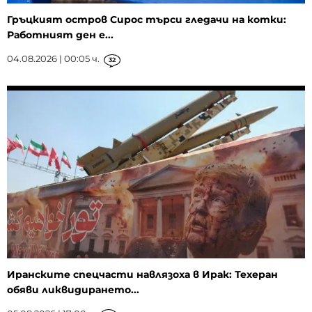
Гръцкият остров Сирос търси гледачи на котки:
Работният ден е...
04.08.2026 | 00:05 ч.
32
Иранските спецчасти навлязоха в Ирак: Техеран
обяви ликвидирането...