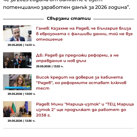
потенциално заработен данък за 2026 година”.
Свързани статии
Ганев: Казахме на Радев, че България влиза
в еврозоната с фалшиви данни, той не взе
отношение
29.05.2026 | 14:10 ч.
ДБ: Радев да предложи реформи, а не
оправдания и нов дълг
29.05.2026 | 13:32 ч.
Висок кредит на доверие за кабинета
“Радев“, но реформите остават ключов
тест
29.05.2026 | 13:00 ч.
Радев: Мини "Марица-изток" и "ТЕЦ Марица
изток 2" ще продължат да работят до
2038 г.
29.05.2026 | 12:36 ч.