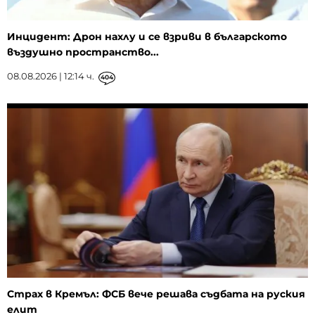
Инцидент: Дрон нахлу и се взриви в българското
въздушно пространство...
08.08.2026 | 12:14 ч.
404
Страх в Кремъл: ФСБ вече решава съдбата на руския
елит