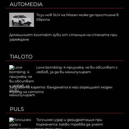
AUTOMEDIA
Този нов SUV на Nissan може да пристигне в
Европа
Домашният контакт губи от станция на стената при
зареждане
TIALOTO
Love bombing: 4 признака, че ви обсипват с
любов, за да ви манипулират
Забравете карето: банданата е най-горещият моден
тренд на лятото
PULS
Топлинен удар и дехидратация при
кърмачета: какво трябва да знаят
родителите