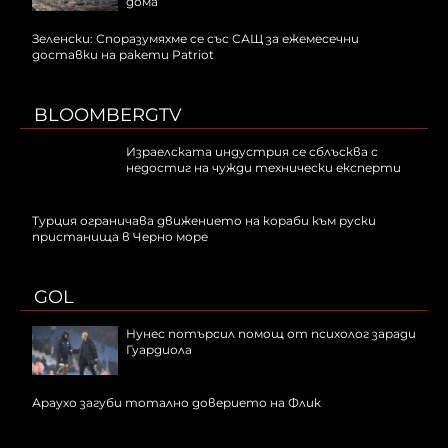
дома
Зеленски: Споразумяхме се със САЩ за ежемесечни
доставки на ракети Patriot
BLOOMBERGTV
Израелската индустрия се сблъсква с
недостиг на чужди технически експерти
Турция ограничава движението на кораби към руски
пристанища в Черно море
GOL
Нунес потърсил помощ от психолог заради
Гуардиола
Араухо загуби тотално доверието на Флик