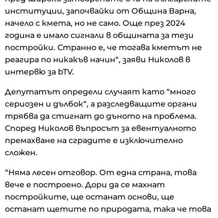
институции, започвайки от Община Варна,
начело с кмета, но не само. Още през 2024
година е имало сигнали в общината за тези
постройки. Странно е, че тогава кметът не
реагира по никакъв начин“, заяви Николов в
интервю за bTV.
Депутатът определи случаят като “много
сериозен и дълбок“, а разследващите органи
трябва да стигнат до дъното на проблема.
Според Николов въпросът за евентуалното
премахване на сградите е изключително
сложен.
“Няма лесен отговор. От една страна, това
вече е построено. Дори да се махнат
постройките, ще останат основи, ще
останат щетите по природата, така че това