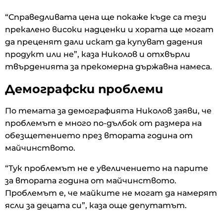
“Справедливата цена ще покаже къде са тези
прекалено високи надценки и хората ще могат
да преценят дали искат да купуват дадения
продукт или не”, каза Николов и отхвърли
твърденията за прекомерна държавна намеса.
Демографски проблеми
По темата за демографията Николов заяви, че
проблемът е много по-дълбок от размера на
обезщетението през втората година от
майчинството.
“Тук проблемът не е увеличението на парите
за втората година от майчинството.
Проблемът е, че майките не могат да намерят
ясли за децата си”, каза още депутатът.