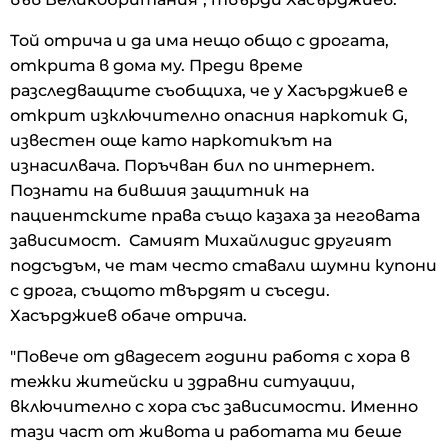
Той отрича и да има нещо общо с дрогата,
открита в дома му. Преди време
разследващите съобщиха, че у Хасърджиев е
открит изключително опасния наркотик G,
известен още като наркотикът на
изнасилвача. Поръчван бил по интернет.
Познати на бившия защитник на
пациентските права също казаха за неговата
зависимост. Самият Михайлидис другият
подсъдъм, че там често ставали шумни купони
с дрога, същото твърдят и съседи.
Хасърджиев обаче отрича.
"Повече от двадесет години работя с хора в
тежки житейски и здравни ситуации,
включително с хора със зависимости. Именно
тази част от живота и работата ми беше