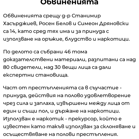
Обвиненията
Обвиненията срещу д-р Станимир
Хасърджиев, Росен Белов и Симеон Дряновски
са 14, като сред тях има и за принуда с
използване на оръжие, блудство и наркотици.
По делото са събрани 46 тома
доказателствени материали, разпитани са над
80 свидетели, над 30 вещи лица са дали
експертни становища.
Част от престъпленията са в съучастие -
принуда, действия на полово удовлетворение
чрез сила и заплаха, извършени между лица от
един и същи пол, и държане на наркотици.
Използван е наркотик - прекурсор, който е
известен като такъв използван за склоняване и
осъществяване на полови престъпления.