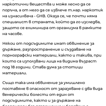
наркотични вещества и може лесно да се
поръча, а от него да се извлече т.нар. наркотик
на изнасилвача - GHB. Оказа се, че почти няма
специалист в страната, който да го изследва,
защото се елиминира от организма в рамките
на часове.
Някои от подсъдимите имат обвинение за
държане, разпространение и създаване на
порнографски материали, както и такива, при
които са използвани лица на видима възраст
под 18 години. Става дума за стотици
материали.
Също така има обвинение за умишлено
поставяне в опасност от заразяване с два вида
венерически болести от един от
подсъдимите, както и за държане на