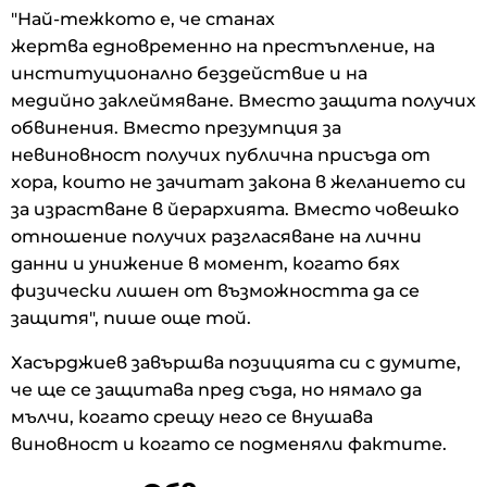
"Най-тежкото е, че станах
жертва едновременно на престъпление, на
институционално бездействие и на
медийно заклеймяване. Вместо защита получих
обвинения. Вместо презумпция за
невиновност получих публична присъда от
хора, които не зачитат закона в желанието си
за израстване в йерархията. Вместо човешко
отношение получих разгласяване на лични
данни и унижение в момент, когато бях
физически лишен от възможността да се
защитя", пише още той.
Хасърджиев завършва позицията си с думите,
че ще се защитава пред съда, но нямало да
мълчи, когато срещу него се внушава
виновност и когато се подменяли фактите.