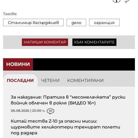
Тагове:
Станимир Хасърджиев
дело
гаранция
НАПИШИ КОМЕНТАР
КЪМ КОМЕНТАРИТЕ
НОВИНИ
ПОСЛЕДНИ
ЧЕТЕНИ
КОМЕНТИРАНИ
За наказание: Пратиха в “месомелачката” руски
войник облечен в рокля (ВИДЕО 16+)
06.08.2026 | 23:00 ч.
85
Китай тества Z-10 за опасни мисии:
щурмовите хеликоптери тренират полети
под радара