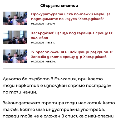
Свързани статии
Прокуратурата иска по-тежки мерки за
подсъдимите по казуса "Хасърджиев"
08.05.2026 | 12:40 ч.
Хасърджиев излиза под гаранция срещу 60
хил. евро
04.05.2026 | 18:12 ч.
17 престъпления и шокиращи разкрития:
Започва делото срещу д-р Хасърджиев
04.05.2026 | 08:53 ч.
Делото бе първото в България, при което
този наркотик е използван спрямо пострадал
по този начин.
Законодателят третира този наркотик като
такъв, който има индустриална употреба,
поради това не е сложен в списъка с най-опасни