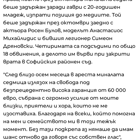
беше задържан заради гаври с 20-годишен
младеж, изпрати позиция до медиите. Той
беше задържан през октомври заедно с
актьора Росен Булов, моделът Анастасиос
Михайлидис и бившия легионер Симеон
Дряновски. Четиримата са подсъдими по общо
18 обвинения, а делото им върви при закрити
врата в Софийския районен съд.
"След близо осем месеца в ареста миналата
седмица излязох на свобода под
безпрецедентно висока гаранция от 60 000
евро, събрана с огромно усилие от моите
близки, приятели и хора, които не ме
изоставиха. Благодаря на всеки, който помогна
на мен и семейството ми в този тежък
момент. Без тази подкрепа аз нямаше да имам
шанс отново да говоря със собствен глас",