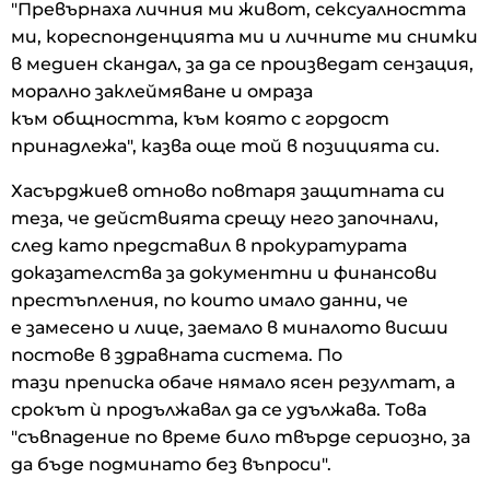
"Превърнаха личния ми живот, сексуалността
ми, кореспонденцията ми и личните ми снимки
в медиен скандал, за да се произведат сензация,
морално заклеймяване и омраза
към общността, към която с гордост
принадлежа", казва още той в позицията си.
Хасърджиев отново повтаря защитната си
теза, че действията срещу него започнали,
след като представил в прокуратурата
доказателства за документни и финансови
престъпления, по които имало данни, че
е замесено и лице, заемало в миналото висши
постове в здравната система. По
тази преписка обаче нямало ясен резултат, а
срокът ѝ продължавал да се удължава. Това
"съвпадение по време било твърде сериозно, за
да бъде подминато без въпроси".