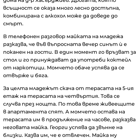
дома на д-р Хасърджиев. Дрогата, която
всъщност се оказа много лесно достъпна,
комбинирана с алкохол може да доведе до
смърт.
В телефонен разговор майката на младежа
разказва, че във въпросната вечер синът ѝ е
поканен на гости. В един момент го връзват за
стол и го принуждават да употреби коктейл
от наркотици. Момчето обаче успява да се
отвърже и бяга.
За целта младежът скача от терасата на 5-ия
етаж на терасата на четвъртия. Това се
случва през нощта. По това време живеещите
в апартамента спят. А момчето остава на
терасата им в продължение на часове, разказва
неговата майка. Георги успява да звънне на
близки. Казва им, че е отвлечен. Майка му