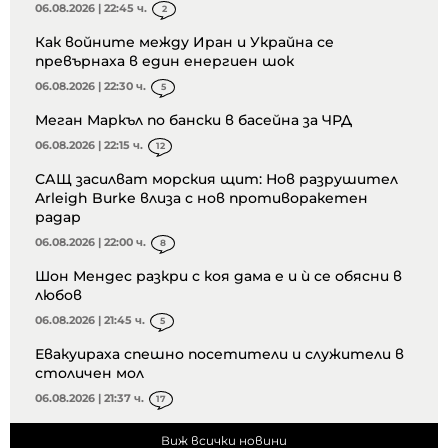
06.08.2026 | 22:45 ч.
2
Как войните между Иран и Украйна се
превърнаха в един енергиен шок
06.08.2026 | 22:30 ч.
5
Меган Маркъл по бански в басейна за ЧРД
06.08.2026 | 22:15 ч.
12
САЩ засилват морския щит: Нов разрушител
Arleigh Burke влиза с нов противоракетен
радар
06.08.2026 | 22:00 ч.
8
Шон Мендес разкри с коя дама е и ѝ се обясни в
любов
06.08.2026 | 21:45 ч.
5
Евакуираха спешно посетители и служители в
столичен мол
06.08.2026 | 21:37 ч.
17
Виж всички новини