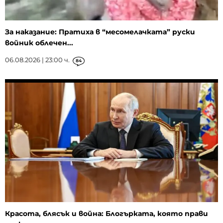
За наказание: Пратиха в “месомелачката” руски
войник облечен...
06.08.2026 | 23:00 ч.
84
Красота, блясък и война: Блогърката, която прави