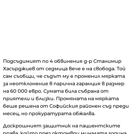
Подсъдимият по 4 обвинения д-р Станимир
Хасърджиев от седмица вече е на свобода. Той
сам съобщи, че съдът му е променил мярката
за неотклонение в парична гаранция в размер
на 60 000 евро. Сумата била събрана от
приятели и близки. Промяната на мярката
беше решена от Софийския районен съд преди
месец, но прокуратурата обжалва.
Доскрошният защитник на пациентските
права, който през октомври миналата година