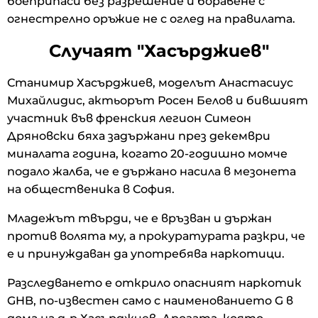
боеприпаси без разрешение и боравене с
огнестрелно оръжие не с оглед на правилата.
Случаят "Хасърджиев"
Станимир Хасърджиев, моделът Анастасиус
Михайлидис, актьорът Росен Белов и бившият
участник във френския легион Симеон
Дряновски бяха задържани през декември
миналата година, когато 20-годишно момче
подало жалба, че е държано насила в мезонета
на общественика в София.
Младежът твърди, че е връзван и държан
против волята му, а прокуратурата разкри, че
е и принуждаван да употребява наркотици.
Разследването е открило опасният наркотик
GHB, по-известен само с наименованието G в