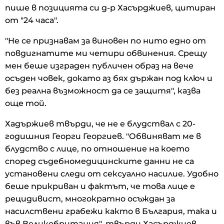
пише в позицията си д-р Хасърджиев, цитиран
от "24 часа".
"Не се признавам за виновен по нито едно от
повдигнатите ми четири обвинения. Срещу
мен беше изграден публичен образ на вече
осъден човек, докато аз бях държан под ключ и
без реална възможност да се защитя", казва
още той.
Хадържиев твърди, че не е блудствал с 20-
годишния Георги Георгиев. "Обвиняват ме в
блудство с лице, по отношение на което
според съдебномедицинските данни не са
установени следи от сексуално насилие. Удобно
беше прикриван и фактът, че това лице е
рецидивист, многократно осъждан за
насилствени грабежи както в България, така и
във Великобритания", твърди Хасърджиев.