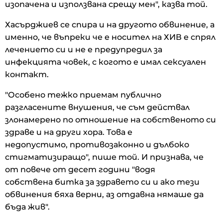
изопачена и използвана срещу мен", казва той.
Хасърджиев се спира и на другото обвинение, а
именно, че въпреки че е носител на ХИВ е спрял
лечението си и не е предупредил за
инфекцията човек, с когото е имал сексуален
контакт.
"Особено тежко приемам публично
разгласените внушения, че съм действал
злонамерено по отношение на собственото си
здраве и на други хора. Това е
недопустимо, противозаконно и дълбоко
стигматизиращо", пише той. И признава, че
от повече от десет години "водя
собствена битка за здравето си и ако тези
обвинения бяха верни, аз отдавна нямаше да
бъда жив".