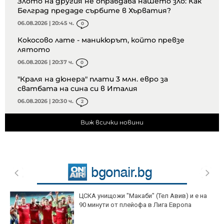
Злото на другия не оправдава нашето зло: Как
Белград предаде сърбите в Хърватия?
06.08.2026 | 20:45 ч.
0
Кокосово лате - маникюрът, който превзе
лятото
06.08.2026 | 20:37 ч.
0
"Краля на дюнера" плати 3 млн. евро за
сватбата на сина си в Италия
06.08.2026 | 20:30 ч.
2
Виж всички новини
ЦСКА унищожи "Макаби" (Тел Авив) и е на
90 минути от плейофа в Лига Европа