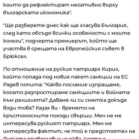
които да рефлектират негативно върху
българската икономика".
"Ще разберете днес как ще гласува България,
след като обсъдя всички особености с моите
колеги", подчерта премиерът, който ще
участва в срещата на Европейския съвет в
Брюксел.
По отношение на руския патриарх Кирил,
който попада под новия пакет санкции на ЕС
Радев попита: "Какво послание изпращаме,
когато разпростираме санкциите и войната
към религията? Даваме ли си сметка докъде
води това? Казах ви - времето на
кръстоносните походи свърши. Мен не ме
интересува руският патриарх. Мен ме
интересува фактът, че той е предстоятел на
Руската православна църква, която е