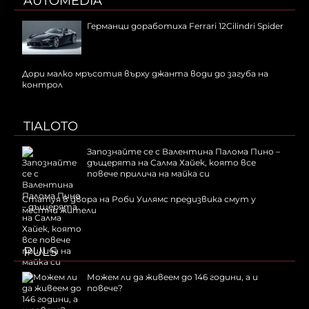
AUTOMEDIA
Германци доработиха Ferrari 12Cilindri Spider
Дори малко мръсотия върху джанта води до загуба на
контрол
TIALOTO
Запознайте се с Валентина Палома Пино –
дъщерята на Салма Хайек, която все
повече прилича на майка си
Статуя в двора на Роби Уилямс предизвика смут у
местни жители
PULS
Можем ли да живеем до 146 години, а и
повече?