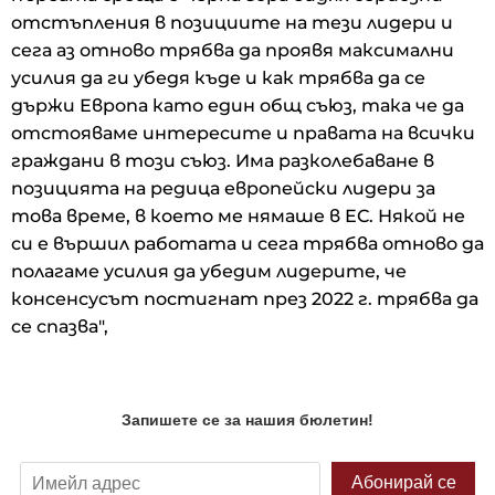
отстъпления в позициите на тези лидери и
сега аз отново трябва да проявя максимални
усилия да ги убедя къде и как трябва да се
държи Европа като един общ съюз, така че да
отстояваме интересите и правата на всички
граждани в този съюз. Има разколебаване в
позицията на редица европейски лидери за
това време, в което ме нямаше в ЕС. Някой не
си е вършил работата и сега трябва отново да
полагаме усилия да убедим лидерите, че
консенсусът постигнат през 2022 г. трябва да
се спазва",