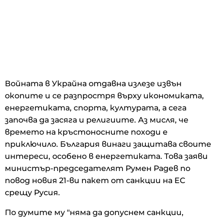
Войната в Украйна отдавна излезе извън
окопите и се разпростря върху икономиката,
енергетиката, спорта, културата, а сега
започва да засяга и религиите. Аз мисля, че
времето на кръстоносните походи е
приключило. България винаги защитава своите
интереси, особено в енергетиката. Това заяви
министър-председателят Румен Радев по
повод новия 21-ви пакет от санкции на ЕС
срещу Русия.
По думите му "няма да допуснем санкции,