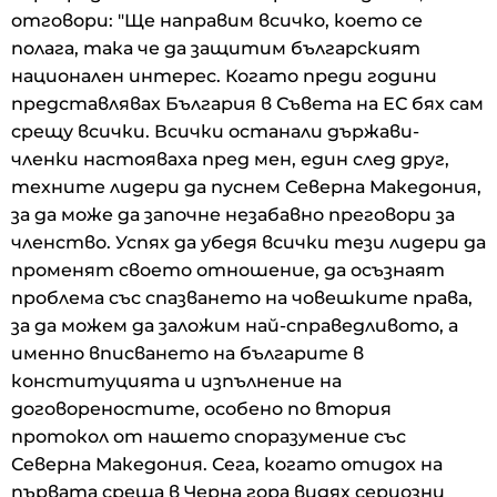
отговори: "Ще направим всичко, което се
полага, така че да защитим българският
национален интерес. Когато преди години
представлявах България в Съвета на ЕС бях сам
срещу всички. Всички останали държави-
членки настояваха пред мен, един след друг,
техните лидери да пуснем Северна Македония,
за да може да започне незабавно преговори за
членство. Успях да убедя всички тези лидери да
променят своето отношение, да осъзнаят
проблема със спазването на човешките права,
за да можем да заложим най-справедливото, а
именно вписването на българите в
конституцията и изпълнение на
договореностите, особено по втория
протокол от нашето споразумение със
Северна Македония. Сега, когато отидох на
първата среща в Черна гора видях сериозни