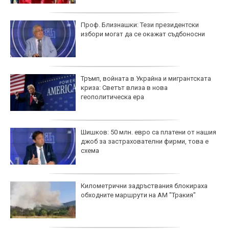
Проф. Близнашки: Тези президентски
избори могат да се окажат съдбоносни
Тръмп, войната в Украйна и мигрантската
криза: Светът влиза в нова
геополитическа ера
Шишков: 50 млн. евро са платени от нашия
джоб за застрахователни фирми, това е
схема
Километрични задръствания блокираха
обходните маршрути на АМ "Тракия"