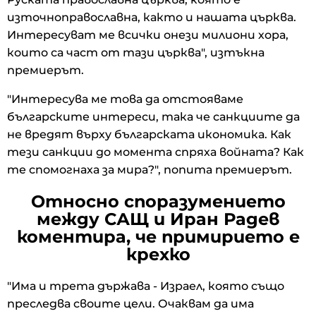
източноправославна, както и нашата църква.
Интересуват ме всички онези милиони хора,
които са част от тази църква", изтъкна
премиерът.
"Интересува ме това да отстояваме
българските интереси, така че санкциите да
не вредят върху българската икономика. Как
тези санкции до момента спряха войната? Как
те спомогнаха за мира?", попита премиерът.
Относно споразумението
между САЩ и Иран Радев
коментира, че примирието е
крехко
"Има и трета държава - Израел, която също
преследва своите цели. Очаквам да има