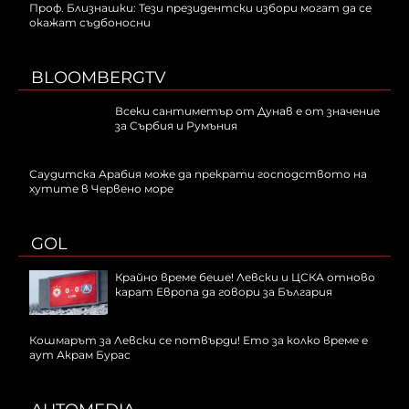
Проф. Близнашки: Тези президентски избори могат да се
окажат съдбоносни
BLOOMBERGTV
Всеки сантиметър от Дунав е от значение
за Сърбия и Румъния
Саудитска Арабия може да прекрати господството на
хутите в Червено море
GOL
Крайно време беше! Левски и ЦСКА отново
карат Европа да говори за България
Кошмарът за Левски се потвърди! Ето за колко време е
аут Акрам Бурас