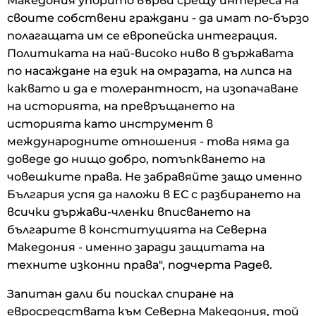
Македония упорито върви срещу интереса на
своите собствени граждани - да имат по-бързо
полагащата им се европейска интеграция.
Политиката на най-високо ниво в държавата
по насаждане на език на омразата, на липса на
каквато и да е толерантност, на изопачаване
на историята, на превръщането на
историята като инструмент в
международните отношения - това няма да
доведе до нищо добро, потъпкването на
човешките права. Не забравяйте защо именно
България успя да наложи в ЕС с разбирането на
всички държави-членки вписването на
българите в конституцията на Северна
Македония - именно заради защитата на
техните изконни права", подчерта Радев.
Запитан дали би поискал спиране на
евросредствата към Северна Македония, той