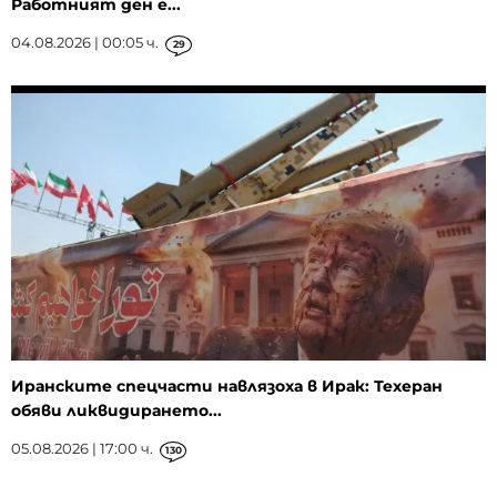
Работният ден е...
04.08.2026 | 00:05 ч.
29
Иранските спецчасти навлязоха в Ирак: Техеран
обяви ликвидирането...
05.08.2026 | 17:00 ч.
130