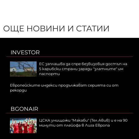
ОЩЕ НОВИНИ И СТАТИИ
INVESTOR
ЕС заплашва да спре безвизовия достъп на
5 карибски страни заради "златните" им
паспорти
Европейските индекси продължават серията си от
рекорди
BGONAIR
ЦСКА унищожи "Макаби" (Тел Авив) и е на 90
минути от плейофа в Лига Европа