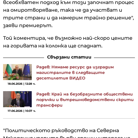
всеобхватен подход към този започнат процес
на омиротворяване, така че да участват и
трите страни и да намерим трайно решение",
заяви премиерът.
Той коментира, че възможно най-скоро цените
на горивата на колонка ще спаднат.
Свързани статии
Радев: Нямаме ресурс да изградим
магистралите в следващите
десетилетия ВИДЕО
18.06.2026 | 12:28 ч.
Радев: Край на безобразните обществени
поръчки и вътрешноведомствени скрити
трансфери
17.06.2026 | 10:37 ч.
"Политическото ръководство на Северна