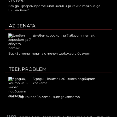
Как да изберем протеинов шейк и за какво трябва да
внимаваме?
AZ-JENATA
Дневен хороскоп за 7 август, петък
Бисквитена торта с течен шоколад и йогурт
TEENPROBLEM
3 зодии, които най-много подбират
храната
Маникюр кокосово лате - хит за лятото