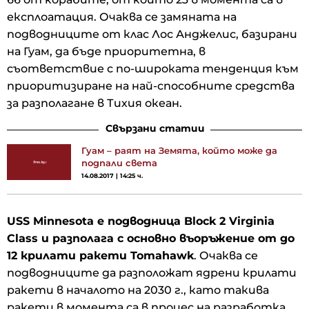
експлоатация. Очаква се замяната на
подводниците от клас Лос Анджелис, базирани
на Гуам, да бъде приоритетна, в
съответствие с по-широката тенденция към
приоритизиране на най-способните средства
за разполагане в Тихия океан.
Свързани статии
Гуам – раят на Земята, който може да
подпали света
14.08.2017 | 14:25 ч.
USS Minnesota е подводница Block 2 Virginia
Class и разполага с основно въоръжение от до
12 крилати ракети Tomahawk
. Очаква се
подводниците да разположат ядрени крилати
ракети в началото на 2030 г., като такива
ракети в момента са в процес на разработка.