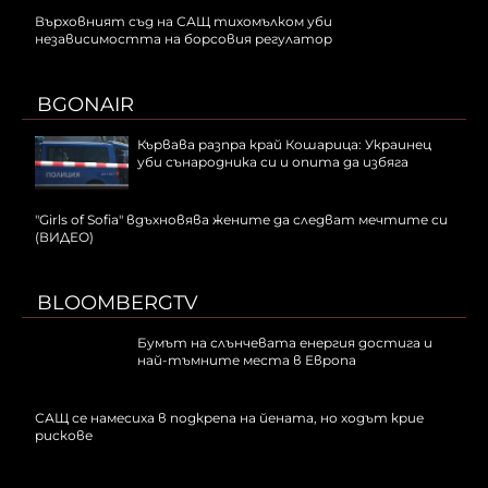
Върховният съд на САЩ тихомълком уби
независимостта на борсовия регулатор
BGONAIR
Кървава разпра край Кошарица: Украинец
уби сънародника си и опита да избяга
"Girls of Sofia" вдъхновява жените да следват мечтите си
(ВИДЕО)
BLOOMBERGTV
Бумът на слънчевата енергия достига и
най-тъмните места в Европа
САЩ се намесиха в подкрепа на йената, но ходът крие
рискове