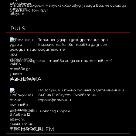
Стивън Болдуин: Напусках Холивуд заради Бог, не исках да
бъда като Том Круз
PULS
Топлинен удар и дехидратация при
кърмачета: какво трябва да знаят
родителите
Кървене след секс – трябва ли да се притесняваме?
AZ-JENATA
Новолуние и пълно слънчево затъмнение в
Лъв на 12 август: Очакват ни
трансформации
Kекс с банани, шоколад и орехи
TEENPROBLEM