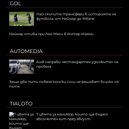
GOL
Най-скъпите трансфери в историята на
футбола: от Неймар до Мбапе
Неймар отива при Лео Меси в Интер Маями
AUTOMEDIA
Audi направи нестандартен удължител на
пробега
Защо два пъти повече конски сили не решават всичко на
пътя
TIALOTO
7 цвята за маникюр, които ще бъдат
абсолютен хит през август