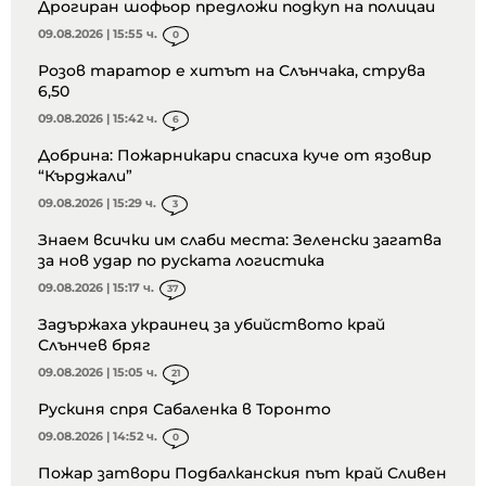
Дрогиран шофьор предложи подкуп на полицаи
09.08.2026 | 15:55 ч.
0
Розов таратор е хитът на Слънчака, струва
6,50
09.08.2026 | 15:42 ч.
6
Добрина: Пожарникари спасиха куче от язовир
“Кърджали”
09.08.2026 | 15:29 ч.
3
Знаем всички им слаби места: Зеленски загатва
за нов удар по руската логистика
09.08.2026 | 15:17 ч.
37
Задържаха украинец за убийството край
Слънчев бряг
09.08.2026 | 15:05 ч.
21
Рускиня спря Сабаленка в Торонто
09.08.2026 | 14:52 ч.
0
Пожар затвори Подбалканския път край Сливен