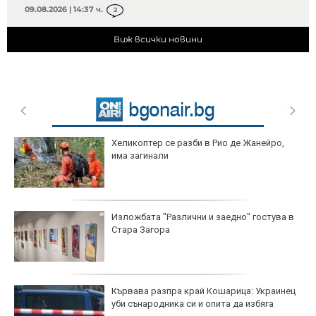
09.08.2026 | 14:37 ч.
2
Виж всички новини
Хеликоптер се разби в Рио де Жанейро,
има загинали
Изложбата "Различни и заедно" гостува в
Стара Загора
Кървава разпра край Кошарица: Украинец
уби сънародника си и опита да избяга