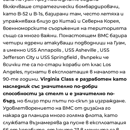
включваше стратегически бомбардировачи,
като B-52 и B-1s, базирани там, често летяха и
упражняваха близо до Китай и Северна Корея,
военноморските съоръжения на територията
също са много важни. Понастоящем ВМС базира
четири ядрени атакуващи подводници на Гуам,
а именно USS Annapolis , USS Asheville , USS
Jefferson City и USS Springfield , въпреки че
всички те са по-стари кораби от клас Los
Angeles, пуснати в експлоатация в началото на
90-те години.
Virginia Class е разработен като
наследник със значително по-добри
способности за стелт и е значително по-
бърз
, но близо три пъти по-скъп за изграждане.
Удовлетворението на ВМС от дизайна го
накара да планира много голяма флота, като
службата възнамерява да пусне в експлоатация
66 от корабите, от които 23 в момента са в