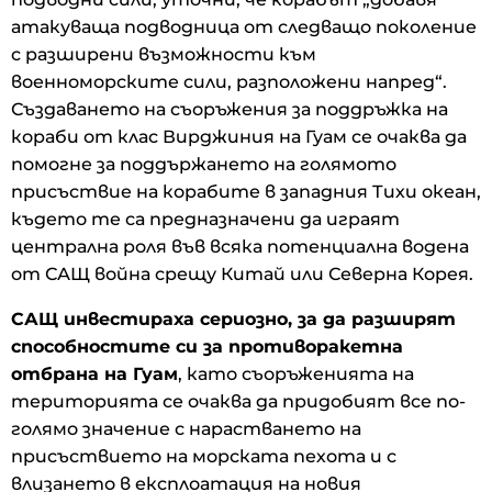
атакуваща подводница от следващо поколение
с разширени възможности към
военноморските сили, разположени напред“.
Създаването на съоръжения за поддръжка на
кораби от клас Вирджиния на Гуам се очаква да
помогне за поддържането на голямото
присъствие на корабите в западния Тихи океан,
където те са предназначени да играят
централна роля във всяка потенциална водена
от САЩ война срещу Китай или Северна Корея.
САЩ инвестираха сериозно, за да разширят
способностите си за противоракетна
отбрана на Гуам
, като съоръженията на
територията се очаква да придобият все по-
голямо значение с нарастването на
присъствието на морската пехота и с
влизането в експлоатация на новия