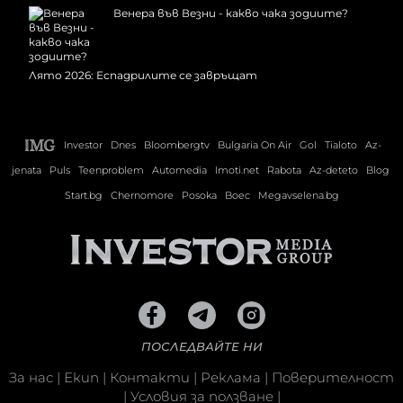
Венера във Везни - какво чака зодиите?
Лято 2026: Еспадрилите се завръщат
Investor
Dnes
Bloombergtv
Bulgaria On Air
Gol
Tialoto
Az-
jenata
Puls
Teenproblem
Automedia
Imoti.net
Rabota
Az-deteto
Blog
Start.bg
Chernomore
Posoka
Boec
Megavselena.bg
ПОСЛЕДВАЙТЕ НИ
За нас
|
Екип
|
Контакти
|
Реклама
|
Поверителност
|
Условия за ползване
|