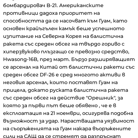
бомбардировач B-21. Американските
противници дадоха приоритет на
способността да се насочват към Гуам, като
основен крайъгълен камък беше успешното
изпитание на Северна Корея на балистична
ракета със среден обсег на твърдо гориво с
хиперзвуково плъзгащо се превозно средство,
Hwasong-16B, през март. Бързо разширяващият
се арсенал на Китай от балистични ракети със
среден обсег DF-26 е сред многото активи в
неговия арсенал, които поставят Гуам на
прицела, докато руската балистична ракета
със среден обсег на действие "Орешник", за
която за първи път беше обявено , че е в
експлоатация на 21 ноември, осигурява подобна
възможност за удар. Нарастващата уязвимост
на съоръженията на Гуам накара въоръжените
сили на САЩ да се стремят да разпръснат