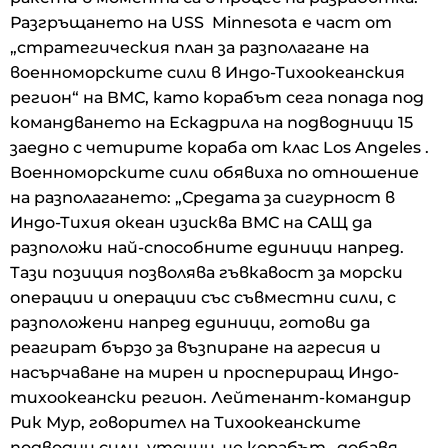
Разгръщането на USS Minnesota е част от
„стратегическия план за разполагане на
военноморските сили в Индо-Тихоокеанския
регион“ на ВМС, като корабът сега попада под
командването на Ескадрила на подводници 15
заедно с четирите кораба от клас Los Angeles .
Военноморските сили обявиха по отношение
на разполагането: „Средата за сигурност в
Индо-Тихия океан изисква ВМС на САЩ да
разположи най-способните единици напред.
Тази позиция позволява гъвкавост за морски
операции и операции със съвместни сили, с
разположени напред единици, готови да
реагират бързо за възпиране на агресия и
насърчаване на мирен и проспериращ Индо-
тихоокеански регион. Лейтенант-командир
Рик Мур, говорител на Тихоокеанските
подводни сили, уточни, че корабът „добавя