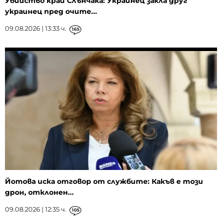
Убийство край Слънчака: Украинец закла друг
украинец пред очите...
09.08.2026 | 13:33 ч.
165
Йотова иска отговор от службите: Какъв е този
дрон, отклонен...
09.08.2026 | 12:35 ч.
105