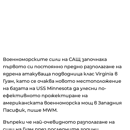
Военноморските сили на САЩ започнаха
първото си постоянно предно разполагане на
ядрена атакуваща подводница клас Virginia в
Гуам, като се очаква новото местоположение
на базата на USS Minnesota да улесни по-
ефективното прожектиране на
американската военноморска мощ в Западния
Пасифик, пише MWM.
Въпреки че най-очевидното разполагане на
сили на Гуам през последните години