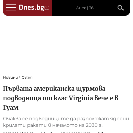
Днес | 36
Новини
Свят
Първата американска щурмова
подводница от клас Virginia вече е в
Гуам
Очаква се подводниците да разположат ядрени
крилати ракети в началото на 2030 г.