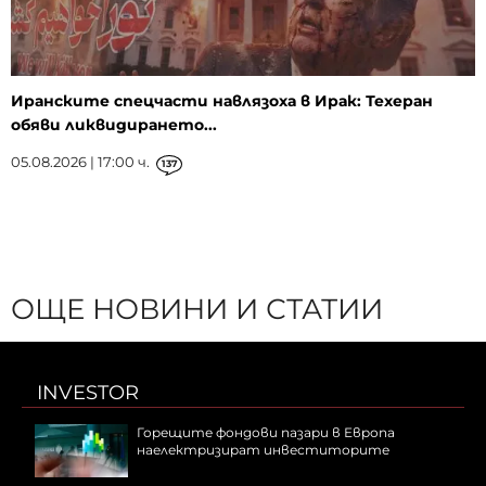
Иранските спецчасти навлязоха в Ирак: Техеран
обяви ликвидирането...
05.08.2026 | 17:00 ч.
137
ОЩЕ НОВИНИ И СТАТИИ
INVESTOR
Горещите фондови пазари в Европа
наелектризират инвеститорите