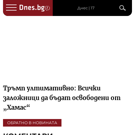
Днес | 17
Тръмп ултимативно: Всички
заложници да бъдат освободени от
„Хамас“
ОБРАТНО В НОВИНАТА