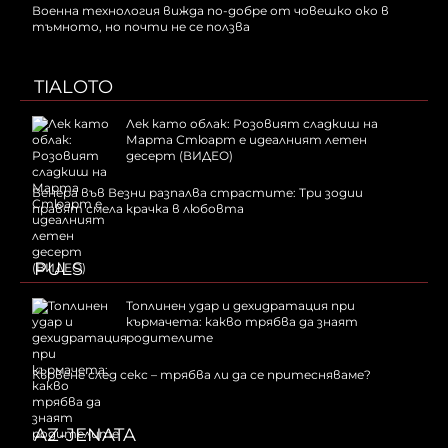
Военна технология вижда по-добре от човешко око в
тъмното, но почти не се ползва
TIALOTO
Лек като облак: Розовият сладкиш на
Марта Стюарт е идеалният летен
десерт (ВИДЕО)
Венера във Везни разпалва страстите: Три зодии
правят смела крачка в любовта
PULS
Топлинен удар и дехидратация при
кърмачета: какво трябва да знаят
родителите
Кървене след секс – трябва ли да се притесняваме?
AZ-JENATA