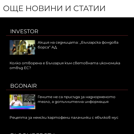
ОЩЕ НОВИНИ И СТАТИИ
INVESTOR
Акция на седмицата: „Българска фондова
борса“ АД
Колко отворена е България към световната икономика
отвъд ЕС?
BGONAIR
Гените не са присъда за наднорменото
тегло, а допълнителна информация
Рецепта за немски картофени палачинки с ябълков мус