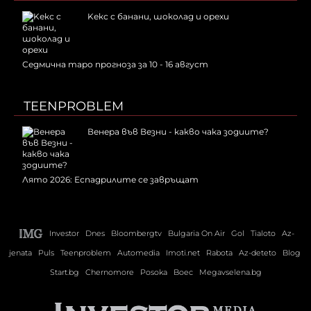
Kекс с банани, шоколад и орехи
Седмична таро прогноза за 10 - 16 август
TEENPROBLEM
Венера във Везни - какво чака зодиите?
Лято 2026: Еспадрилите се завръщат
Investor
Dnes
Bloombergtv
Bulgaria On Air
Gol
Tialoto
Az-
jenata
Puls
Teenproblem
Automedia
Imoti.net
Rabota
Az-deteto
Blog
Start.bg
Chernomore
Posoka
Boec
Megavselena.bg