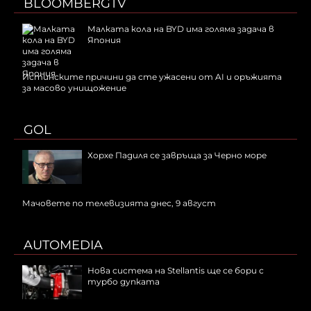
BLOOMBERGTV
Малката кола на BYD има голяма задача в
Япония
Истинските причини да сте ужасени от AI и оръжията
за масово унищожение
GOL
Хорхе Падиля се завръща за Черно море
Мачовете по телевизията днес, 9 август
AUTOMEDIA
Нова система на Stellantis ще се бори с
турбо дупката