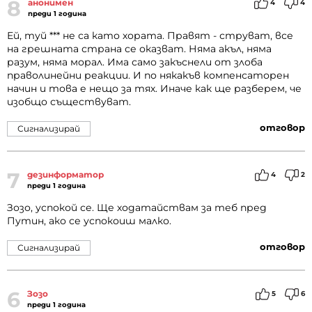
8
анонимен
4
4
преди 1 година
Ей, туй *** не са като хората. Правят - струват, все
на грешната страна се оказват. Няма акъл, няма
разум, няма морал. Има само закъснели от злоба
праволинейни реакции. И по някакъв компенсаторен
начин и това е нещо за тях. Иначе как ще разберем, че
изобщо съществуват.
отговор
Сигнализирай
7
дезинформатор
4
2
преди 1 година
Зозо, успокой се. Ще ходатайствам за теб пред
Путин, ако се успокоиш малко.
отговор
Сигнализирай
6
Зозо
5
6
преди 1 година