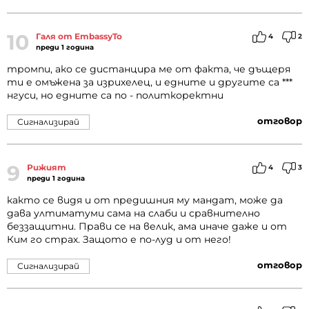
10
Галя от EmbassyTo
4
2
преди 1 година
тромпи, ако се дистанцира ме от факта, че дъщеря
ти е омъжена за изрихелец, и едните и другите са ***
нгуси, но едните са по - политкоректни
отговор
Сигнализирай
9
Рижият
4
3
преди 1 година
както се видя и от предишния му мандат, може да
дава ултиматуми сама на слаби и сравнително
беззащитни. Прави се на велик, ама иначе даже и от
Ким го страх. Защото е по-луд и от него!
отговор
Сигнализирай