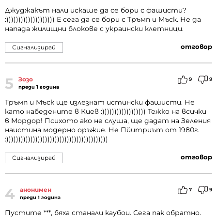
Джуджакът нали искаше да се бори с фашисти?
:)))))))))))))))))))) Е сега да се бори с Тръмп и Мъск. Не да
напада жилищни блокове с украински клетници.
отговор
Сигнализирай
5
Зозо
9
9
преди 1 година
Тръмп и Мъск ще излезнат истински фашисти. Не
като набедените в Киев :)))))))))))))))))) Тежко на всички
в Мордор! Психото ако не слуша, ще дадат на Зеления
наистина модерно оръжие. Не Пйитриът от 1980г.
:))))))))))))))))))))))))))))))))))))))))))
отговор
Сигнализирай
4
анонимен
7
9
преди 1 година
Пустите ***, бяха станали каубои. Сега пак обратно.