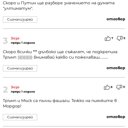
Скоро и Путин ще разбере значението на думата
"ултиматум".
отговор
Сигнализирай
3
Зозо
7
9
преди 1 година
Скоро всички *** дълбоко ще съжалят, че подкрепиха
Тръмп :)))))))))) Внимавай какво си пожелаваш..........
отговор
Сигнализирай
2
Зозо
8
11
преди 1 година
Тръмп и Мъск са пълни фашаги. Тежко на пиянките в
Мордор!
отговор
Сигнализирай