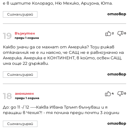
е в щатите Колорадо, Ню Мехико, Аризона, Юта.
отговор
Сигнализирай
19
Възмутен
2
0
преди 1 година
Какво значи да се махнат от Америка? Този рижав
откачалник не е ли наясно, че САЩ не е равнозначно на
Америка. Америка е КОНТИНЕНТ, в който, освен САЩ,
има още 22 държави.
отговор
Сигнализирай
18
анонимен
4
0
преди 1 година
До: до 11 -/ 12 ----Каква Ивана Тръмп бълнуваш и я
пращаш в Чехия?! - тя почина преди почти 3 години
отговор
Сигнализирай