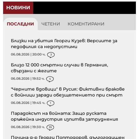
НОВИНИ
ПОСЛЕДНИ
ЧЕТЕНИ
КОМЕНТИРАНИ
Близки на убития Георги Кузев: Версиите за
педофилия са недопустими
06.08.2026 | 20:00 ч.
3
Близо 12 000 смъртни случаи в Германия,
свързани с жегите
06.08.2026 | 19:52 ч.
4
"Черните вдовици" в Русия: Фиктивни бракове
с войници заради обезщетението при смърт
06.08.2026 | 19:45 ч.
1
Парадоксът на войната: Защо руската
оръжейна индустрия изпитва затруднения
06.08.2026 | 19:30 ч.
35
Почина д-р Георги Поптодоров, дългогодишен