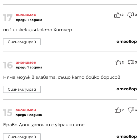
17
анонимен
2
0
преди 1 година
по 1 инжекция както Хитлер
отговор
Сигнализирай
16
анонимен
2
3
преди 1 година
Няма мозък в главата, също като бойко борисов
отговор
Сигнализирай
15
анонимен
7
3
преди 1 година
Браво Дони,започни с украинците
отговор
Сигнализирай