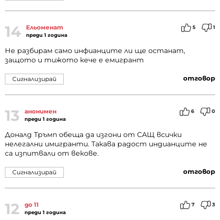
14
Ельоменат
5
1
преди 1 година
Не разбирам само инфианците ли ще останат,
защото и тижото кече е емигрант
отговор
Сигнализирай
13
анонимен
6
0
преди 1 година
Доналд Тръмп обеща да изгони от САЩ всички
нелегални имигранти. Такава радост индианците не
са изпитвали от векове.
отговор
Сигнализирай
12
до 11
7
3
преди 1 година