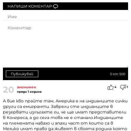
НАПИШИ КОМЕНТАР
Публикувай
0
от 500
20
анонимен
4
1
преди 1 година
А вие кво прайте там, Америка е на индианците сички
други са емигранти. Заврели сте индианците в
резервати излъгахте ги, че ще имат представители
в Конгреса, а до сега това не е станало.Индианците
на племената навахо и апахи част от които са в
Мехико имат право да живеят в своята родина която