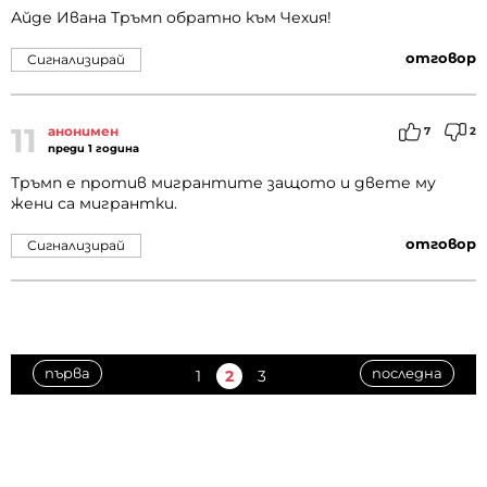
Айде Ивана Тръмп обратно към Чехия!
отговор
Сигнализирай
11
анонимен
7
2
преди 1 година
Тръмп е против мигрантите защото и двете му
жени са мигрантки.
отговор
Сигнализирай
първа
последна
1
2
3