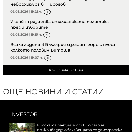
неврохирург в "Пирогов"
06.08.2026 | 19:22 ч.
3
Украйна разцепва италианската политика
преди изборите
06.08.2026 | 19:15 ч.
4
Всяка година в България изгарят гори с площ
колкото половин Витоша
06.08.2026 | 19:07 ч.
5
Виж всички новини
ОЩЕ НОВИНИ И СТАТИИ
INVESTOR
Високата раждаемост в България
прикрива задълбочаващата се демографска