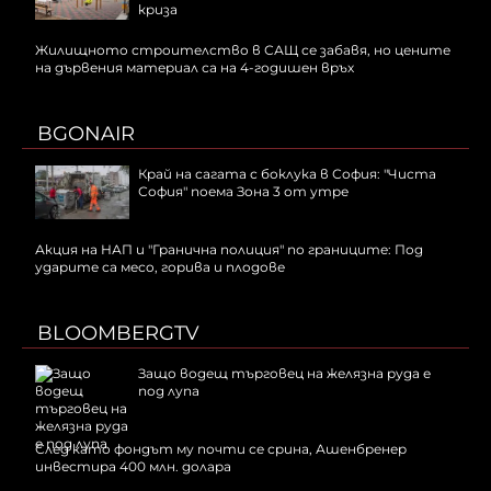
криза
Жилищното строителство в САЩ се забавя, но цените
на дървения материал са на 4-годишен връх
BGONAIR
Край на сагата с боклука в София: "Чиста
София" поема Зона 3 от утре
Акция на НАП и "Гранична полиция" по границите: Под
ударите са месо, горива и плодове
BLOOMBERGTV
Защо водещ търговец на желязна руда е
под лупа
След като фондът му почти се срина, Ашенбренер
инвестира 400 млн. долара