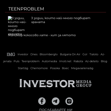
TEENPROBLEM
3 зодии, които най-много подбират
храната
Маникюр кокосово лате - хит за лятото
Investor
Dnes
Bloombergtv
Bulgaria On Air
Gol
Tialoto
Az-
jenata
Puls
Teenproblem
Automedia
Imoti.net
Rabota
Az-deteto
Blog
Start.bg
Chernomore
Posoka
Boec
Megavselena.bg
ПОСЛЕДВАЙТЕ НИ