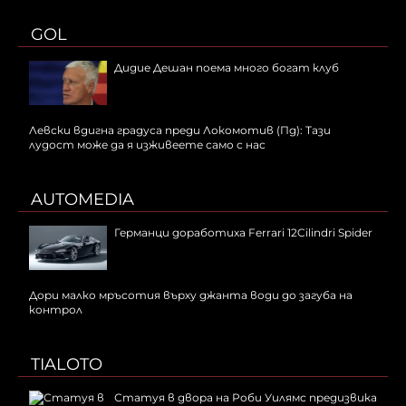
GOL
Дидие Дешан поема много богат клуб
Левски вдигна градуса преди Локомотив (Пд): Тази
лудост може да я изживеете само с нас
AUTOMEDIA
Германци доработиха Ferrari 12Cilindri Spider
Дори малко мръсотия върху джанта води до загуба на
контрол
TIALOTO
Статуя в двора на Роби Уилямс предизвика