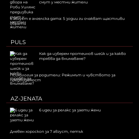
смут у местни жители
6 август е ангелска дата: 5 зодии ги очакват щастливи
обрати
PULS
Как да изберем протеинов шейк и за какво
трябва да внимаваме?
Психология за родители: Режимът и чувството за
предвидимост
AZ-JENATA
6 идеи за релакс за заети жени
Дневен хороскоп за 7 август, петък