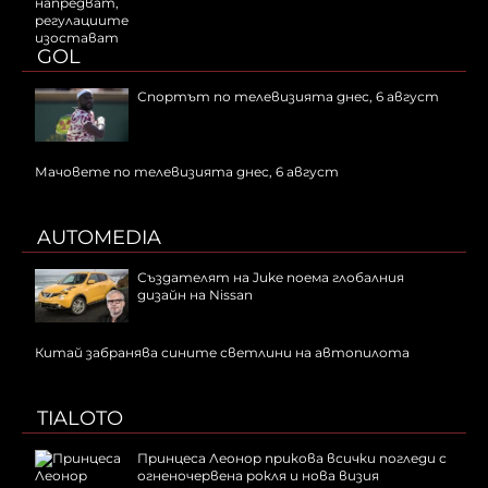
GOL
Спортът по телевизията днес, 6 август
Мачовете по телевизията днес, 6 август
AUTOMEDIA
Създателят на Juke поема глобалния
дизайн на Nissan
Китай забранява сините светлини на автопилота
TIALOTO
Принцеса Леонор прикова всички погледи с
огненочервена рокля и нова визия