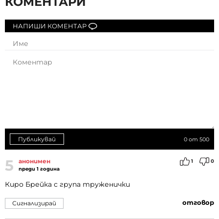
КОМЕНТАРИ
НАПИШИ КОМЕНТАР
Публикувай
0
от 500
5
анонимен
1
0
преди 1 година
Киро Брейка с група труженички
отговор
Сигнализирай