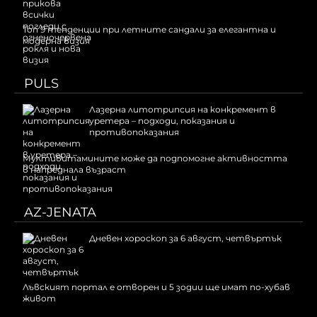
Топ 9 тенденции при летните сандали за елегантна и
модерна визия
PULS
Лазерна литотрипсия на конкремент в
уретера – подходи, показания и
противопоказания
Мултивитамините може да подпомогне активността
в напреднала възраст
AZ-JENATA
Дневен хороскоп за 6 август, четвъртък
Лъвският портал е отворен и 5 зодии ще имат по-хубав
живот