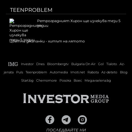
TEENPROBLEM
Ретроградният Хирон ще излекува тези 5
зодии
Цветни джапанки - хитът на лятото
Investor
Dnes
Bloombergtv
Bulgaria On Air
Gol
Tialoto
Az-
jenata
Puls
Teenproblem
Automedia
Imoti.net
Rabota
Az-deteto
Blog
Start.bg
Chernomore
Posoka
Boec
Megavselena.bg
ПОСЛЕДВАЙТЕ НИ