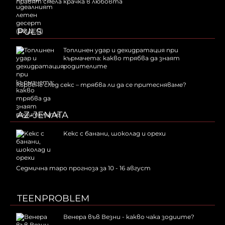
правят смела крачка в любовта
PULS
Топлинен удар и дехидратация при
кърмачета: какво трябва да знаят
родителите
Кървене след секс – трябва ли да се притесняваме?
AZ-JENATA
Kекс с банани, шоколад и орехи
Седмична таро прогноза за 10 - 16 август
TEENPROBLEM
Венера във Везни - какво чака зодиите?