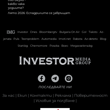
Лято 2026: Еспадрилите се завръщат
Investor
Dnes
Bloombergtv
Bulgaria On Air
Gol
Tialoto
Az-
jenata
Puls
Teenproblem
Automedia
Imoti.net
Rabota
Az-deteto
Blog
Start.bg
Chernomore
Posoka
Boec
Megavselena.bg
ПОСЛЕДВАЙТЕ НИ
За нас
|
Екип
|
Контакти
|
Реклама
|
Поверителност
|
Условия за ползване
|