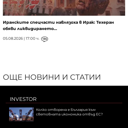
Иранските спецчасти навлязоха в Ирак: Техеран
обяви ликвидирането...
05.08.2026 | 17:00 ч.
134
ОЩЕ НОВИНИ И СТАТИИ
INVESTOR
Колко отворена е България към
световната икономика отвъд ЕС?