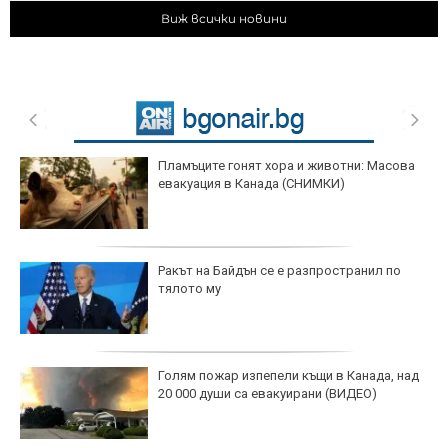
Виж всички новини
Пламъците гонят хора и животни: Масова
евакуация в Канада (СНИМКИ)
Ракът на Байдън се е разпространил по
тялото му
Голям пожар изпепели къщи в Канада, над
20 000 души са евакуирани (ВИДЕО)