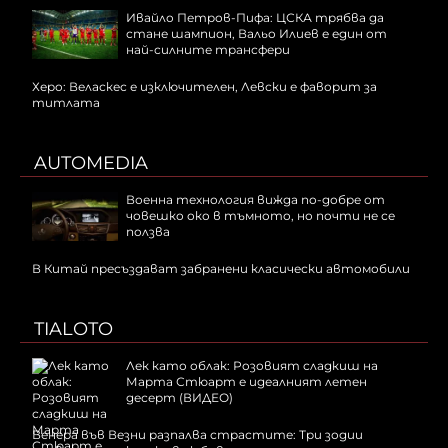
Ивайло Петров-Пифа: ЦСКА трябва да
стане шампион, Вальо Илиев е един от
най-силните трансфери
Херо: Веласкес е изключителен, Левски е фаворит за
титлата
AUTOMEDIA
Военна технология вижда по-добре от
човешко око в тъмното, но почти не се
ползва
В Китай пресъздават забранени класически автомобили
TIALOTO
Лек като облак: Розовият сладкиш на
Марта Стюарт е идеалният летен
десерт (ВИДЕО)
Венера във Везни разпалва страстите: Три зодии