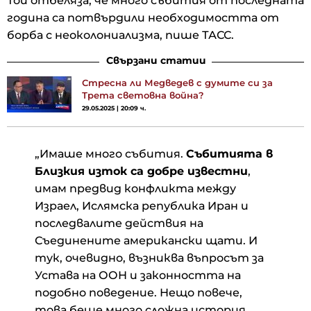
Той отбеляза, че много събития от последната
година са потвърдили необходимостта от
борба с неоколониализма, пише ТАСС.
Свързани статии
Стресна ли Медведев с думите си за
Трета световна война?
29.05.2025 | 20:09 ч.
„Имаше много събития.
Събитията в
Близкия изток са добре известни
,
имам предвид конфликта между
Израел, Ислямска република Иран и
последвалите действия на
Съединените американски щати. И
тук, очевидно, възниква въпросът за
Устава на ООН и законността на
подобно поведение. Нещо повече,
това беше много сложна история,