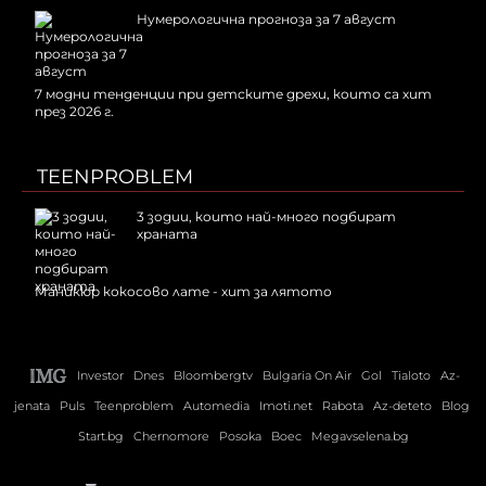
Нумерологична прогноза за 7 август
7 модни тенденции при детските дрехи, които са хит
през 2026 г.
TEENPROBLEM
3 зодии, които най-много подбират
храната
Маникюр кокосово лате - хит за лятото
Investor
Dnes
Bloombergtv
Bulgaria On Air
Gol
Tialoto
Az-
jenata
Puls
Teenproblem
Automedia
Imoti.net
Rabota
Az-deteto
Blog
Start.bg
Chernomore
Posoka
Boec
Megavselena.bg