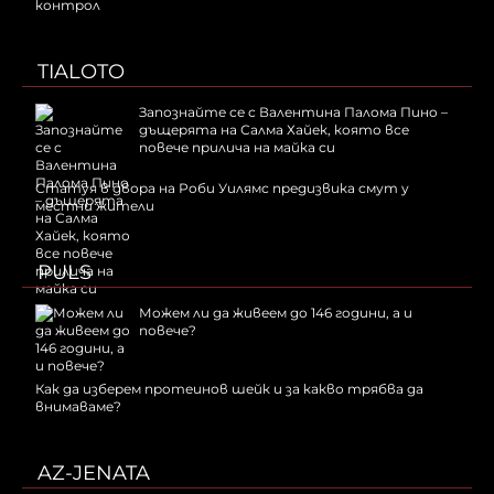
контрол
TIALOTO
Запознайте се с Валентина Палома Пино –
дъщерята на Салма Хайек, която все
повече прилича на майка си
Статуя в двора на Роби Уилямс предизвика смут у
местни жители
PULS
Можем ли да живеем до 146 години, а и
повече?
Как да изберем протеинов шейк и за какво трябва да
внимаваме?
AZ-JENATA