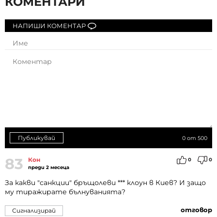
КОМЕНТАРИ
НАПИШИ КОМЕНТАР
Публикувай
0
от 500
83
Кон
0
0
преди 2 месеца
За какви "санкции" бръщолеви *** клоун в Киев? И защо
му тиражирате бълнуванията?
отговор
Сигнализирай