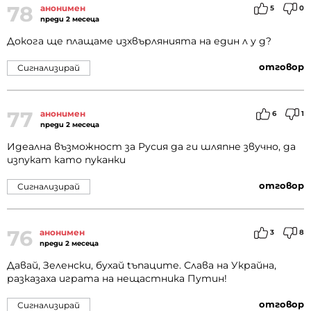
78
анонимен
5
0
преди 2 месеца
Докога ще плащаме изхвърлянията на един л у д?
отговор
Сигнализирай
77
анонимен
6
1
преди 2 месеца
Идеална възможност за Русия да ги шляпне звучно, да
изпукат като пуканки
отговор
Сигнализирай
76
анонимен
3
8
преди 2 месеца
Давай, Зеленски, бухай tъпаците. Слава на Украйна,
разказаха играта на нещастника Путин!
отговор
Сигнализирай