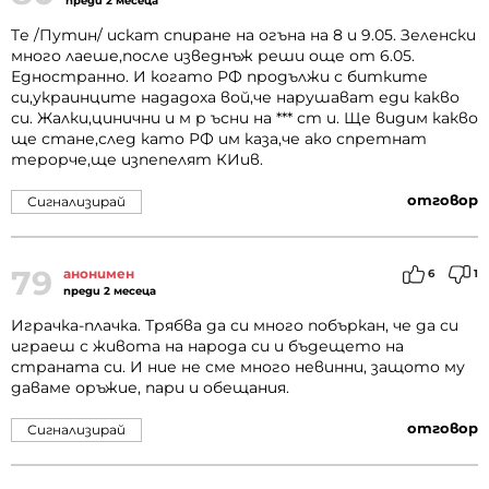
преди 2 месеца
Tе /Путин/ искат спиране на огъна на 8 и 9.05. Зеленски
много лаеше,после изведнъж реши още от 6.05.
Едностранно. И когато РФ продължи с битките
си,украинците нададоха вой,че нарушават еди какво
си. Жалки,цинични и м р ъсни на *** ст и. Ще видим какво
ще стане,след като РФ им каза,че ако спретнат
терорче,ще изпепелят КИив.
отговор
Сигнализирай
79
анонимен
6
1
преди 2 месеца
Играчка-плачка. Трябва да си много побъркан, че да си
играеш с живота на народа си и бъдещето на
страната си. И ние не сме много невинни, защото му
даваме оръжие, пари и обещания.
отговор
Сигнализирай