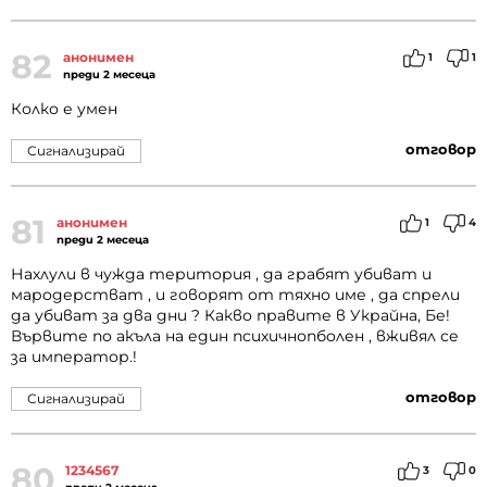
82
анонимен
1
1
преди 2 месеца
Колко е умен
отговор
Сигнализирай
81
анонимен
1
4
преди 2 месеца
Нахлули в чужда територия , да грабят убиват и
мародерстват , и говорят от тяхно име , да спрели
да убиват за два дни ? Какво правите в Украйна, Бе!
Вървите по акъла на един психичнопболен , вживял се
за император.!
отговор
Сигнализирай
80
1234567
3
0