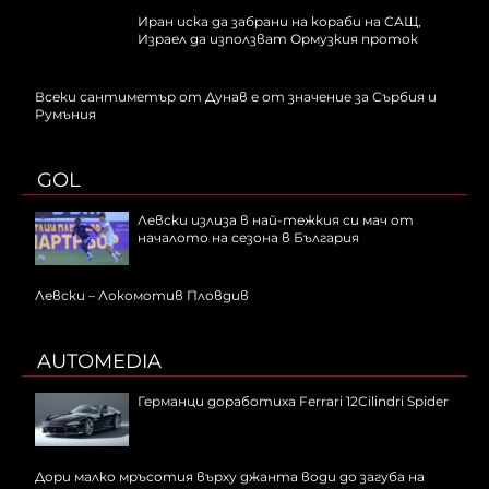
Иран иска да забрани на кораби на САЩ,
Израел да използват Ормузкия проток
Всеки сантиметър от Дунав е от значение за Сърбия и
Румъния
GOL
Левски излиза в най-тежкия си мач от
началото на сезона в България
Левски – Локомотив Пловдив
AUTOMEDIA
Германци доработиха Ferrari 12Cilindri Spider
Дори малко мръсотия върху джанта води до загуба на