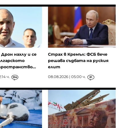
Дрон нахлу и се
Страх в Кремъл: ФСБ вече
ългарското
решава съдбата на руския
ространство...
елит
:14 ч.
08.08.2026 | 05:00 ч.
354
81