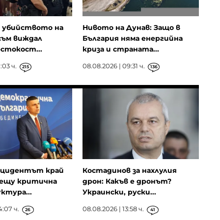
а убийството на
Нивото на Дунав: Защо в
 съм виждал
България няма енергийна
стокост...
криза и страната...
:03 ч.
08.08.2026 | 09:31 ч.
215
136
нцидентът край
Костадинов за нахлулия
рещу критична
дрон: Какъв е дронът?
ктура...
Украински, руски...
4:07 ч.
08.08.2026 | 13:58 ч.
26
41