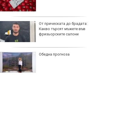
От прическата до брадата:
Какво търсят мъжете във
фризьорските салони
Обедна прогноза