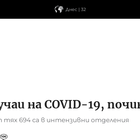
Днес | 32
учаи на COVID-19, почи
т тях 694 са в интензивни отделения
106