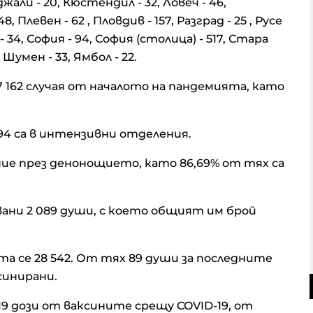
джали - 20, Кюстендил - 32, Ловеч - 46,
, Плевен - 62 , Пловдив - 157, Разград - 25 , Русе
 - 34, София - 94, София (столица) - 517, Стара
 Шумен - 33, Ямбол - 22.
162 случая от началото на пандемията, като
94 са в интензивни отделения.
ние през денонощието, като 86,69% от тях са
ани 2 089 души, с което общият им брой
а се 28 542. От тях 89 души за последните
синирани.
19 дози от ваксините срещу COVID-19, от