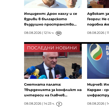
Инцидент: Дрон нахлу и се
Адвокат з
взриви в българското
Георги: Не
въздушно пространство...
подобна же
08.08.2026 | 12:14 ч.
08.08.2026 | 11
350
ПОСЛЕДНИ НОВИНИ
Сметната палата:
Мирчев: И
Твърденията за конфликт на
Кардам - с
интереси на Главчев...
инфрастру
08.08.2026 | 14:23 ч.
08.08.2026 | 1
0