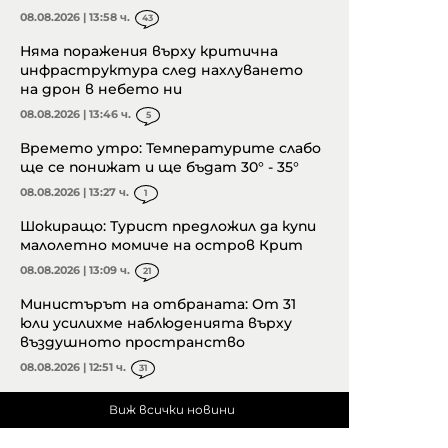
08.08.2026 | 13:58 ч.
43
Няма поражения върху критична
инфраструктура след нахлуването
на дрон в небето ни
08.08.2026 | 13:46 ч.
5
Времето утро: Температурите слабо
ще се понижат и ще бъдат 30° - 35°
08.08.2026 | 13:27 ч.
1
Шокиращо: Турист предложил да купи
малолетно момиче на остров Крит
08.08.2026 | 13:09 ч.
21
Министърът на отбраната: От 31
юли усилихме наблюденията върху
въздушното пространство
08.08.2026 | 12:51 ч.
31
Виж всички новини