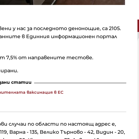
ени у нас за последното денонощие, са 2105.
 данните в Единния информационен портал
т 7,5% от направените тестове.
нирани.
зани статии
жителната ваксинация в ЕС
и случаи по области по настоящ адрес е,
19, Варна - 135, Велико Търново - 42, Видин - 20,