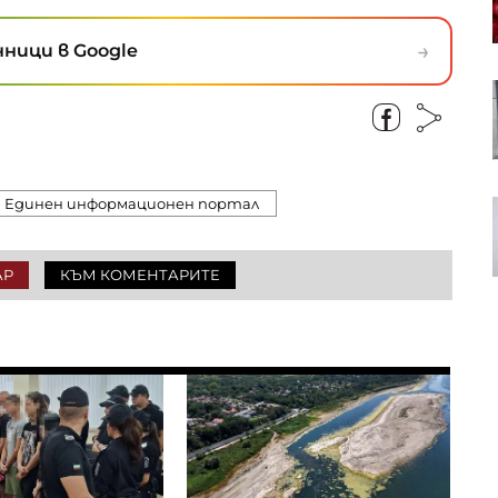
енергетика през зимата
→
ници в Google
Сенатът на САЩ прие
законопроект за разходите,
който игнорира призивите на
Тръмп
Единен информационен портал
Румен Радев: Дрон е навлязъл на
територията на България и се е
взривил
АР
КЪМ КОМЕНТАРИТЕ