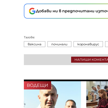
Добави ни в предпочитани източ
Тагове:
ваксина
починали
коронавирус
НАПИШИ КОМЕНТ
ВОДЕЩИ