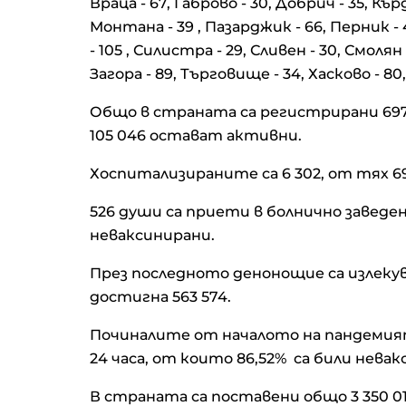
Враца - 67, Габрово - 30, Добрич - 35, Кър
Монтана - 39 , Пазарджик - 66, Перник - 48
- 105 , Силистра - 29, Сливен - 30, Смолян
Загора - 89, Търговище - 34, Хасково - 80,
Общо в страната са регистрирани 697 
105 046 остават активни.
Хоспитализираните са 6 302, от тях 6
526 души са приети в болнично заведе
неваксинирани.
През последното денонощие са излекув
достигна 563 574.
Починалите от началото на пандемият
24 часа, от които 86,52% са били невак
В страната са поставени общо 3 350 0