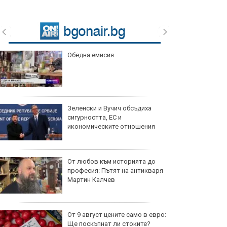
Обедна емисия
Зеленски и Вучич обсъдиха
сигурността, ЕС и
икономическите отношения
От любов към историята до
професия: Пътят на антикваря
Мартин Калчев
От 9 август цените само в евро:
Ще поскъпнат ли стоките?