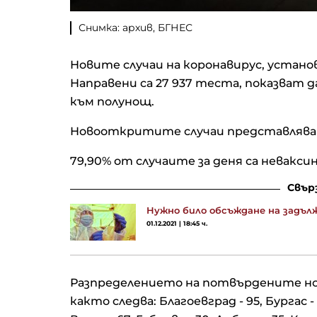
Снимка: архив, БГНЕС
Новите случаи на коронавирус, установ
Направени са 27 937 теста, показват
към полунощ.
Новооткритите случаи представлява
79,90% от случаите за деня са невакси
Свър
Нужно било обсъждане на задъл
01.12.2021 | 18:45 ч.
Разпределението на потвърдените нов
както следва: Благоевград - 95, Бургас - 1