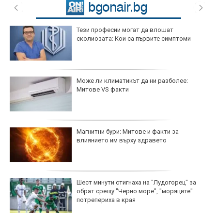
Тези професии могат да влошат
сколиозата: Кои са първите симптоми
Може ли климатикът да ни разболее:
Митове VS факти
Магнитни бури: Митове и факти за
влиянието им върху здравето
Шест минути стигнаха на "Лудогорец" за
обрат срещу "Черно море", "моряците"
потрепериха в края