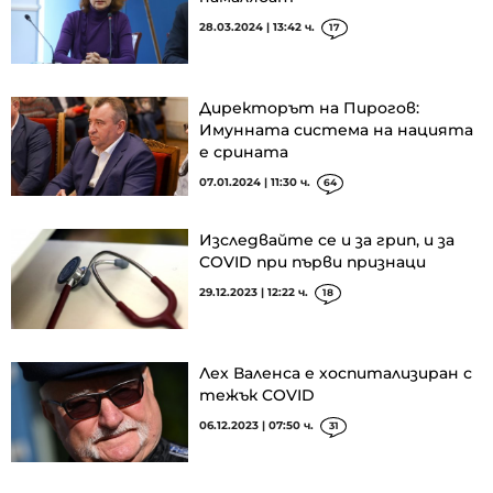
28.03.2024 | 13:42 ч.
17
Директорът на Пирогов:
Имунната система на нацията
е срината
07.01.2024 | 11:30 ч.
64
Изследвайте се и за грип, и за
COVID при първи признаци
29.12.2023 | 12:22 ч.
18
Лех Валенса е хоспитализиран с
тежък COVID
06.12.2023 | 07:50 ч.
31