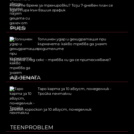
Нямате време за тренировки? Този 7-дневен план се
адаптира към вашия график
PULS
Топлинен удар и дехидратация при
кърмачета: какво трябва да знаят
родителите
Кървене след секс – трябва ли да се притесняваме?
AZ-JENATA
Таро карта за 10 август, понеделник -
Тройка пентакли
Дневен хороскоп за 10 август, понеделник
TEENPROBLEM