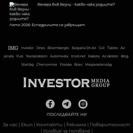
Венера във Везни - какво чака зодиите?
Лято 2026: Еспадрилите се завръщат
Investor
Dnes
Bloombergtv
Bulgaria On Air
Gol
Tialoto
Az-
jenata
Puls
Teenproblem
Automedia
Imoti.net
Rabota
Az-deteto
Blog
Start.bg
Chernomore
Posoka
Boec
Megavselena.bg
ПОСЛЕДВАЙТЕ НИ
За нас
|
Екип
|
Контакти
|
Реклама
|
Поверителност
|
Условия за ползване
|