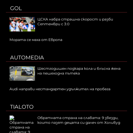
GOL
ЦСКА набра страшна скорост и разби
Септември с 3:0
Мората се маха от Европа
AUTOMEDIA
Шестгодишен подкара кола и блъсна жена
на пешеходна пътека
Audi направи нестандартен удължител на пробега
TIALOTO
Обратната страна на славата: 9 звезди,
които пазят децата си далеч от Холивуд