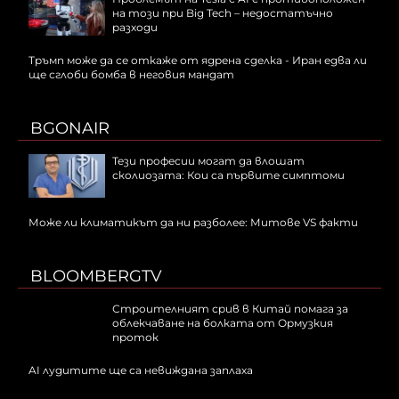
на този при Big Tech – недостатъчно
разходи
Тръмп може да се откаже от ядрена сделка - Иран едва ли
ще сглоби бомба в неговия мандат
BGONAIR
Тези професии могат да влошат
сколиозата: Кои са първите симптоми
Може ли климатикът да ни разболее: Митове VS факти
BLOOMBERGTV
Строителният срив в Китай помага за
облекчаване на болката от Ормузкия
проток
AI лудитите ще са невижданa заплаха