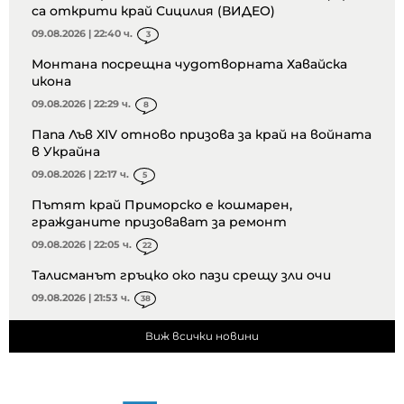
са открити край Сицилия (ВИДЕО)
09.08.2026 | 22:40 ч.
3
Монтана посрещна чудотворната Хавайска
икона
09.08.2026 | 22:29 ч.
8
Папа Лъв XIV отново призова за край на войната
в Украйна
09.08.2026 | 22:17 ч.
5
Пътят край Приморско е кошмарен,
гражданите призовават за ремонт
09.08.2026 | 22:05 ч.
22
Талисманът гръцко око пази срещу зли очи
09.08.2026 | 21:53 ч.
38
Виж всички новини