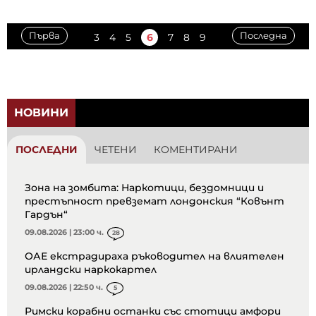
Първа
Последна
3
4
5
6
7
8
9
НОВИНИ
ПОСЛЕДНИ
ЧЕТЕНИ
КОМЕНТИРАНИ
Зона на зомбита: Наркотици, бездомници и
престъпност превземат лондонския “Ковънт
Гардън“
09.08.2026 | 23:00 ч.
28
ОАЕ екстрадираха ръководител на влиятелен
ирландски наркокартел
09.08.2026 | 22:50 ч.
5
Римски корабни останки със стотици амфори