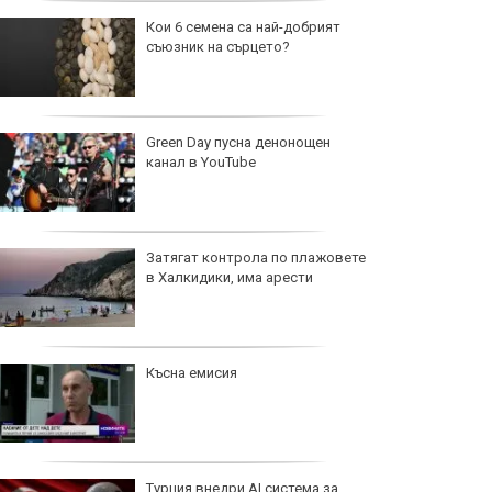
Кои 6 семена са най-добрият
съюзник на сърцето?
Green Day пусна денонощен
канал в YouTube
Затягат контрола по плажовете
в Халкидики, има арести
Късна емисия
Турция внедри AI система за