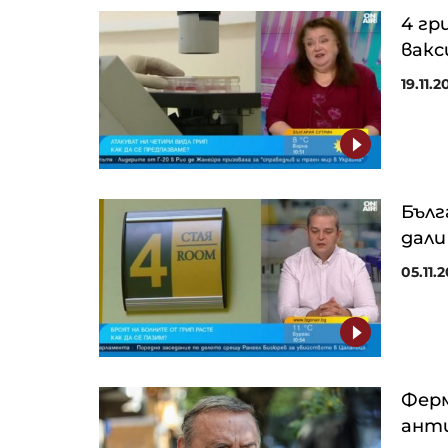
4 гр
вакс
19.11.2
Бъл
дали
05.11.2
Фер
ант