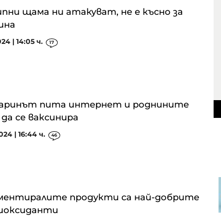
ипни щама ни атакуват, не е късно за
ина
024 | 14:05 ч.
17
гаринът пита интернет и роднините
 да се ваксинира
024 | 16:44 ч.
46
S&P 500 записа нов рекорд в
очакване на отварянето на
ментиралите продукти са най-добрите
Ормузкия проток
иоксиданти