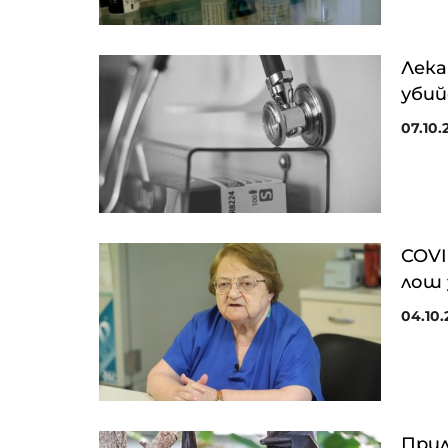
Лека
уби
07.10.2
COVI
лош 
04.10.
Прил