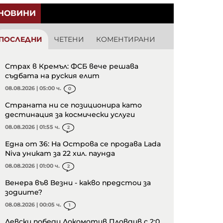
НОВИНИ
ПОСЛЕДНИ
ЧЕТЕНИ
КОМЕНТИРАНИ
Страх в Кремъл: ФСБ вече решава
съдбата на руския елит
08.08.2026 | 05:00 ч.
0
Страната ни се позиционира като
дестинация за космически услуги
08.08.2026 | 01:55 ч.
2
Една от 36: На Острова се продава Lada
Niva уникат за 22 хил. паунда
08.08.2026 | 01:00 ч.
2
Венера във Везни - какво предстои за
зодиите?
08.08.2026 | 00:05 ч.
1
Левски победи Локомотив Пловдив с 2:0