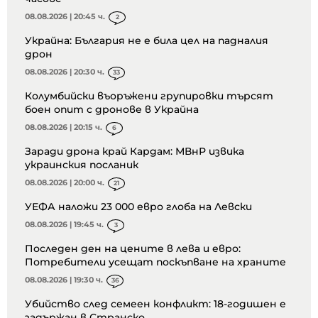
08.08.2026 | 20:45 ч.
2
Украйна: България не е била цел на падналия
дрон
08.08.2026 | 20:30 ч.
33
Колумбийски въоръжени групировки търсят
боен опит с дронове в Украйна
08.08.2026 | 20:15 ч.
6
Заради дрона край Кардам: МВнР извика
украинския посланик
08.08.2026 | 20:00 ч.
21
УЕФА наложи 23 000 евро глоба на Левски
08.08.2026 | 19:45 ч.
3
Последен ден на цените в лева и евро:
Потребители усещат поскъпване на храните
08.08.2026 | 19:30 ч.
36
Убийство след семеен конфликт: 18-годишен е
задържан в Странско