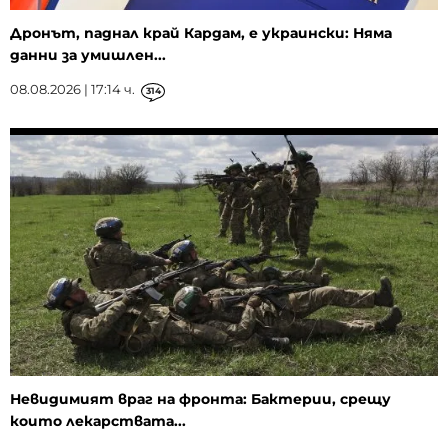
Дронът, паднал край Кардам, е украински: Няма
данни за умишлен...
08.08.2026 | 17:14 ч.
314
Невидимият враг на фронта: Бактерии, срещу
които лекарствата...