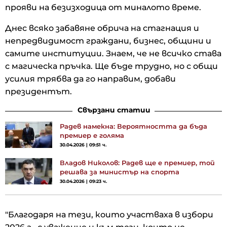
прояви на безизходица от миналото време.
Днес всяко забавяне обрича на стагнация и
непредвидимост граждани, бизнес, общини и
самите институции. Знаем, че не всичко става
с магическа пръчка. Ще бъде трудно, но с общи
усилия трябва да го направим, добави
президентът.
Свързани статии
Радев намекна: Вероятността да бъда
премиер е голяма
30.04.2026 | 09:51 ч.
Владов Николов: Радев ще е премиер, той
решава за министър на спорта
30.04.2026 | 09:23 ч.
"Благодаря на тези, които участваха в избори