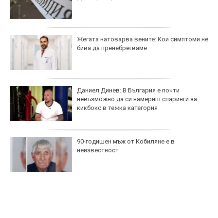
Жегата натоварва вените: Кои симптоми не
бива да пренебрегваме
Даниел Динев: В България е почти
невъзможно да си намериш спаринги за
кикбокс в тежка категория
90-годишен мъж от Кобиляне е в
неизвестност