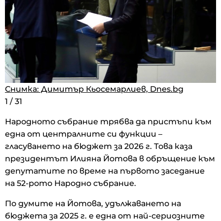
Снимка: Димитър Кьосемарлиев, Dnes.bg
Снимка: Димитър Кьосемарлиев, Dnes.bg
Снимка: Димитър Кьосемарлиев, Dnes.bg
1
/
31
1
1
/
/
31
31
Народното събрание трябва да пристъпи към
една от централните си функции –
гласуването на бюджет за 2026 г. Това каза
президентът Илияна Йотова в обръщение към
депутатите по време на първото заседание
на 52-рото Народно събрание.
По думите на Йотова, удължаването на
бюджета за 2025 г. е една от най-сериозните