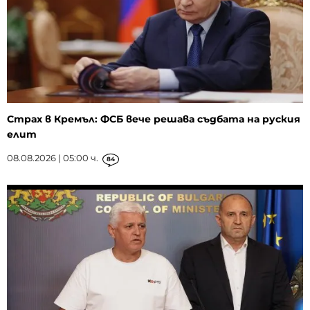
Страх в Кремъл: ФСБ вече решава съдбата на руския
елит
08.08.2026 | 05:00 ч.
84