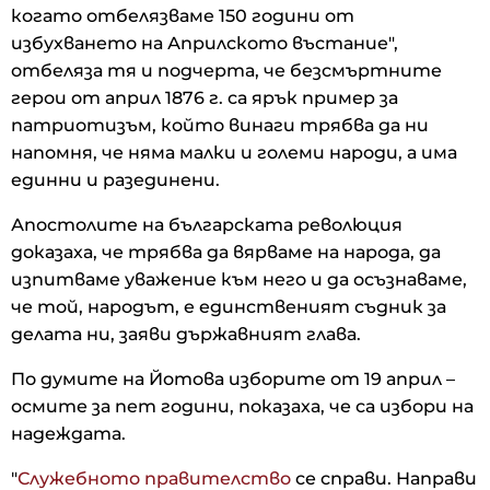
когато отбелязваме 150 години от
избухването на Априлското въстание",
отбеляза тя и подчерта, че безсмъртните
герои от април 1876 г. са ярък пример за
патриотизъм, който винаги трябва да ни
напомня, че няма малки и големи народи, а има
единни и разединени.
Апостолите на българската революция
доказаха, че трябва да вярваме на народа, да
изпитваме уважение към него и да осъзнаваме,
че той, народът, е единственият съдник за
делата ни, заяви държавният глава.
По думите на Йотова изборите от 19 април –
осмите за пет години, показаха, че са избори на
надеждата.
"
Служебното правителство
се справи. Направи