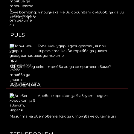
Love bombing: 4 признака, че ви обсипват с любов, за да ви
манипулират
PULS
Топлинен удар и дехидратация при
кърмачета: какво трябва да знаят
родителите
Кървене след секс – трябва ли да се притесняваме?
AZ-JENATA
Дневен хороскоп за 9 август, неделя
Магията на цветовете: Как да използваме силата им