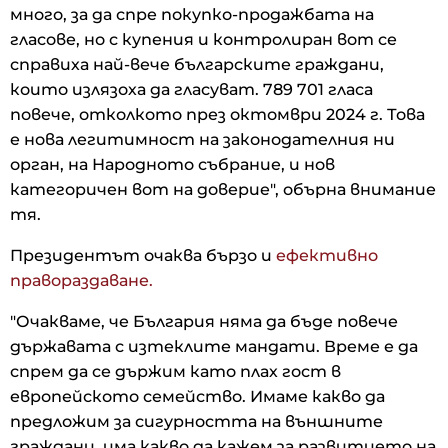
много, за да спре покупко-продажбата на
гласове, но с купения и контролиран вот се
справиха най-вече българските граждани,
които излязоха да гласуват. 789 701 гласа
повече, отколкото през октомври 2024 г. Това
е нова легитимност на законодателния ни
орган, на Народното събрание, и нов
категоричен вот на доверие", обърна внимание
тя.
Президентът очаква бързо и
ефективно
правораздаване.
"Очакваме, че България няма да бъде повече
държавата с изтеклите мандати. Време е да
спрем да се държим като плах гост в
европейското семейство. Имаме какво да
предложим за сигурността на външните
граждани, има какво да кажем за развитието на