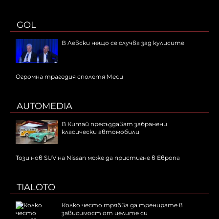
GOL
В Левски нещо се случва зад кулисите
Огромна трагедия сполетя Меси
AUTOMEDIA
В Китай пресъздават забранени
класически автомобили
Този нов SUV на Nissan може да пристигне в Европа
TIALOTO
Колко често трябва да тренирате в
зависимост от целите си