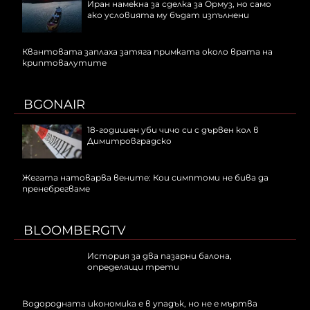
Иран намекна за сделка за Ормуз, но само
ако условията му бъдат изпълнени
Квантовата заплаха затяга примката около врата на
криптовалутите
BGONAIR
18-годишен уби чичо си с дървен кол в
Димитровградско
Жегата натоварва вените: Кои симптоми не бива да
пренебрегваме
BLOOMBERGTV
История за два пазарни балона,
определящи трети
Водородната икономика е в упадък, но не е мъртва