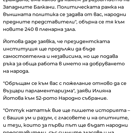
Западните Балкани. Политическата рамка на
външната политика се задава от вас, народни
предните представители", обърна се тя към
новите 240 в пленарна зала.
Йотова даде заявка, че президентската
институция ще продължи да бъде
самостоятелна и независима, но ще подава
ръка за обща работа в името на добруването
на народа.
"Обръщам се към вас с пожелание отново да се
възцари парламентаризма", заяви Илияна
Йотова към 52-рото Народно събрание.
"Оттук нататък вие ще пишете историята –
с вашия ум и разум, с гласовете и на опитните,
и тези, които за първи път ще бъдат народни
представители, със силните гласове и на