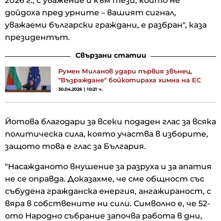
2026 г., с уважение и към тези, които не
дойдоха пред урните – вашият сигнал,
уважаеми български граждани, е разбран", каза
президентът.
Свързани статии
Румен Миланов удари първия звънец,
"Възраждане" бойкотираха химна на ЕС
30.04.2026 | 10:21 ч.
Йотова благодари за всеки подаден глас за всяка
политическа сила, която участва в изборите,
защото това е глас за България.
"Насажданото внушение за разруха и за апатия
не се оправда. Доказахме, че сме общност със
събудена гражданска енергия, ангажираност, с
вяра в собствените ни сили. Символно е, че 52-
ото Народно събрание започва работа в дни,