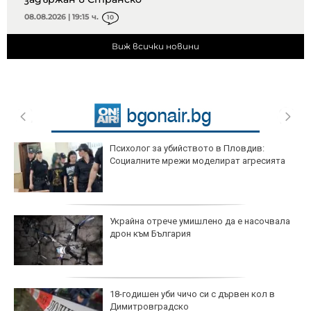
08.08.2026 | 19:15 ч.
10
Виж всички новини
Психолог за убийството в Пловдив:
Социалните мрежи моделират агресията
Украйна отрече умишлено да е насочвала
дрон към България
18-годишен уби чичо си с дървен кол в
Димитровградско