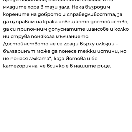
младите хора в тази зала. Нека възродим
корените на доброто и справедливостта, за
да изправим на крака човешкото достойнство,
да си припомним допуснатите шансове и колко
ни струва понякога мълчанието.
Достойнството не се гради върху илюзии –
българинът може да понесе тежки истини, но
не понася лъжата“, каза Йотова и бе
категорична, че всичко е в нашите ръце.