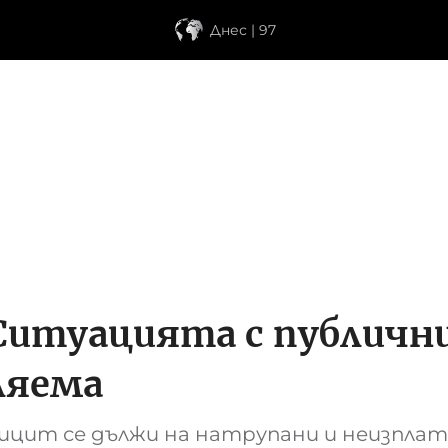
Днес | 97
Ситуацията с публичн
ляема
цит се дължи на натрупани и неизплат