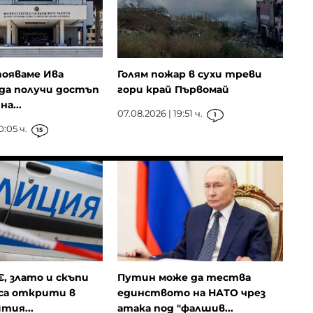
ояваме Ива
Голям пожар в сухи треви
да получи достъп
гори край Първомай
а...
07.08.2026 | 19:51 ч.
1
0:05 ч.
15
€, злато и скъпи
Путин може да тества
са открити в
единството на НАТО чрез
тия...
атака под "фалшив...