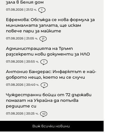
зала в Белия дом
07.08.2026 | 21:12 ч.
1
Ефремова: Обсъжда се нова формула за
минималната заплата, ще искам
повече пари за майките
07.08.2026 | 21:05 ч.
21
Администрацията на Тръмп
разсекрети нови документи за НЛО
07.08.2026 | 20:55 ч.
1
Антонио Бандерас: Инфарктът е най-
доброто нещо, което ми се случи
07.08.2026 | 20:40 ч.
2
Чуждестранни бойци от 72 държави
помагат на Украйна да попълва
редиците си
07.08.2026 | 20:25 ч.
42
Виж всички новини