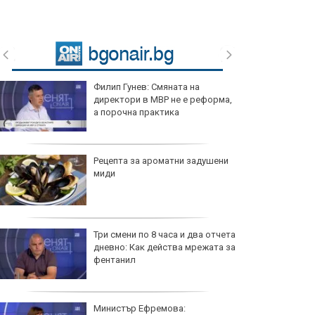
Филип Гунев: Смяната на
директори в МВР не е реформа,
а порочна практика
Рецепта за ароматни задушени
миди
Три смени по 8 часа и два отчета
дневно: Как действа мрежата за
фентанил
Министър Ефремова: