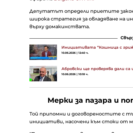
Депутатът определи приетите законо
широка стратегия за овладяване на и
върху домакинствата.
Свър
Инициативата “Кошница с грижа”
10.06.2026 | 12:40 ч.
Абровски ще проверява дали са
10.06.2026 | 10:18 ч.
Мерки за пазара и 
Той припомни и договореностите с тъ
инициативи, насочени към стоки от 