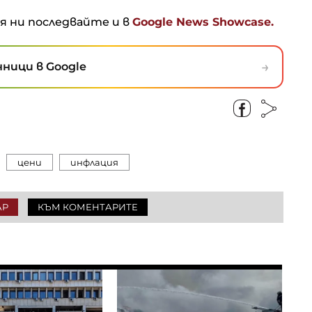
ня ни последвайте и в
Google News Showcase.
→
ници в Google
цени
инфлация
АР
КЪМ КОМЕНТАРИТЕ