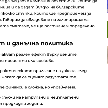
е да влязат в кампания от стъпки, които да
продължават успешната си
серия пети пореден ден
ица и да дадат въздух на българските
яколко стъпки, които ще предприемем за
. Говорим за овладяване на галопиращата
Пазарът на труда у нас се
игата смятаме, че ще постигнем определено
охлажда: Къде са най-големи
спадовете?
т и данъчна политика
Чешките милиардери играят
водеща роля в европейския
очакват реален ефект върху цените,
сектор на сливания и
и проценти или срокове.
придобивания
практическото прилагане на закона, след
е могат да се оценят резултатите.
е финанси е сложна, но управляема.
 дължи на натрупани и неизплатени
 предходни години.