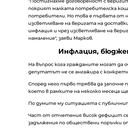
"Постигнахме договореност с веригит
покрият малката потребителска кошн
потребители. Но това е първата от н
изсветляване на веригата на доставки
инфлация и чрез изсветляване на вер
намаление", заяви Марков.
Инфлация, бюдже
На въпрос кога гражданите могат да 
депутатът не се ангажира с конкретн
Според него първо трябва да започне 
което в рамките на няколко месеца щ
По думите му ситуацията с публичнит
Част от отчетения висок дефицит се
задължения по обществени поръчки от