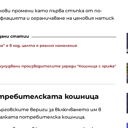
ви промени като първа стъпка от по-
нфлацията и ограничаване на ценовия натиск
Русия иззе 10 млрд. долара от
зани статии
бизнеса, а Путин разчита ФСБ да
 е в ход, целта е реално намаление
държи елита под контрол
SOFIX затвори седмицата с ръст
 изнудвани производителите заради "Кошница с грижа"
от 1% до 1 311 пункта
потребителската кошница
В. Нейков: Технологиите с двойна
употреба сближават
гражданския и военния сектор
рговските вериги за включването им в
малката потребителска кошница.
Европейските акции