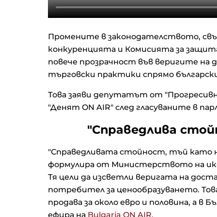
Промените в законодателството, свър
конкуренцията и Комисията за защита
повече прозрачност във веригите на 
търговски практики спрямо българск
Това заяви депутатът от "Прогресивн
"Денят ON AIR" след гласуваните в па
"Справедлива стой
"Справедливата стойност, тъй като 
формулира от Министерството на ик
Тя цели да изсветли веригата на доста
потребител за ценообразуването. Това
продава за около евро и половина, а в Бъ
ефира на
Bulgaria ON AIR.