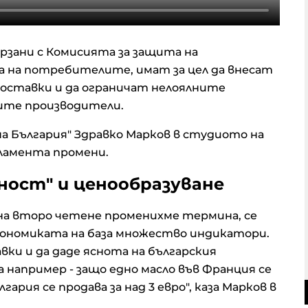
зани с Комисията за защита на
 на потребителите, имат за цел да внесат
доставки и да ограничат нелоялните
ите производители.
а България" Здравко Марков в студиото на
рламента промени.
ност" и ценообразуване
на второ четене променихме термина, се
ономиката на база множество индикатори.
вки и да даде яснота на българския
 например - защо едно масло във Франция се
лгария се продава за над 3 евро", каза Марков в