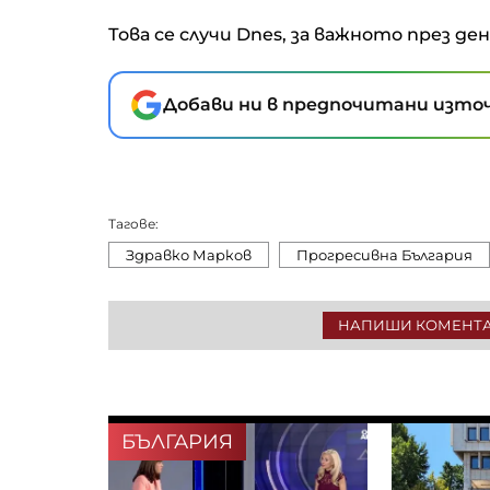
Това се случи Dnes, за важното през де
Добави ни в предпочитани източ
Тагове:
Здравко Марков
Прогресивна България
НАПИШИ КОМЕНТ
БЪЛГАРИЯ