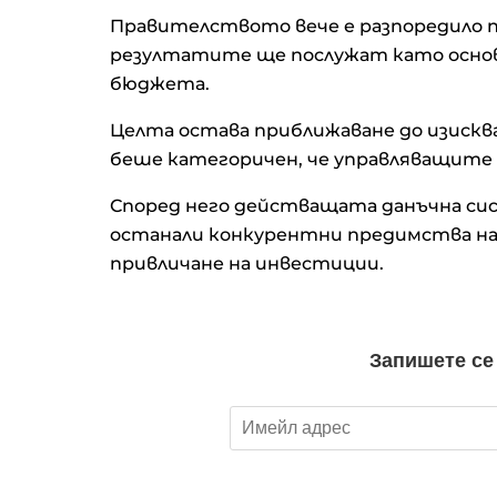
Правителството вече е разпоредило п
резултатите ще послужат като основа
бюджета.
Целта остава приближаване до изиск
беше категоричен, че управляващите 
Според него действащата данъчна сис
останали конкурентни предимства на 
привличане на инвестиции.