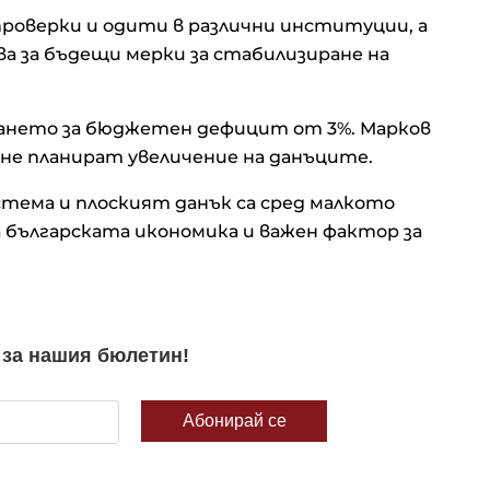
роверки и одити в различни институции, а
 за бъдещи мерки за стабилизиране на
ването за бюджетен дефицит от 3%. Марков
не планират увеличение на данъците.
тема и плоският данък са сред малкото
българската икономика и важен фактор за