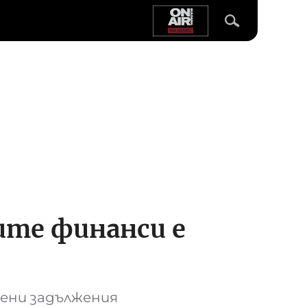
ите финанси е
ени задължения