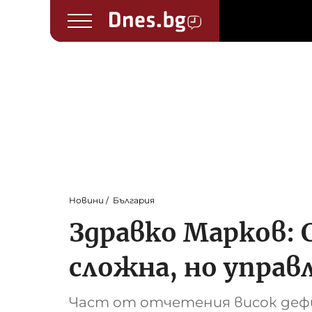
Новини
България
Здравко Марков: 
сложна, но управ
Част от отчетения висок дефи