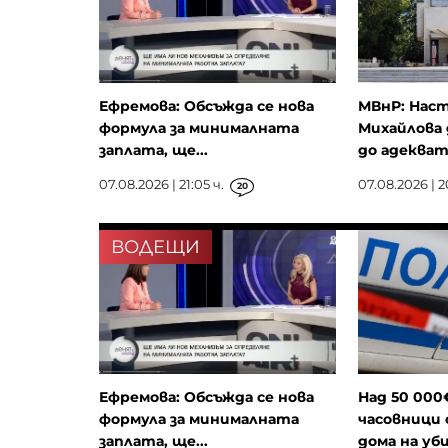
Ефремова: Обсъжда се нова
МВнР: Наст
формула за минималната
Михайлова 
заплата, ще...
до адекватн
07.08.2026 | 21:05 ч.
07.08.2026 | 2
20
ВОДЕЩИ
Ефремова: Обсъжда се нова
Над 50 000
формула за минималната
часовници 
заплата, ще...
дома на уби