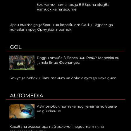
Климатичната криза в Европа оказва
натиск на пазарите
Иран смята да забрани на кораби от САЩ и Израел да
минават през Ормузкия проток
GOL
Родри отива в Барса или Реал? Мареска си
заплю Енцо Фернандес
Бонус за Левски: Капитанът на Локо е аут за мача днес
AUTOMEDIA
Автомобил потъна под земята по време
на движение
Каравана елиминира най-големия недостатък на