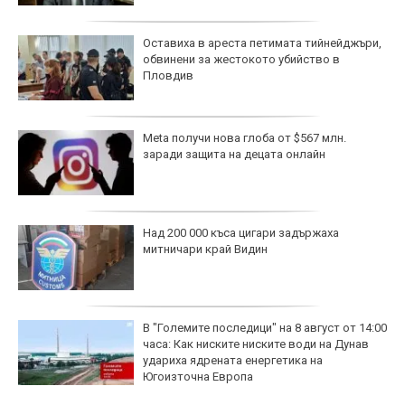
Оставиха в ареста петимата тийнейджъри,
обвинени за жестокото убийство в
Пловдив
Meta получи нова глоба от $567 млн.
заради защита на децата онлайн
Над 200 000 къса цигари задържаха
митничари край Видин
В "Големите последици" на 8 август от 14:00
часа: Как ниските ниските води на Дунав
удариха ядрената енергетика на
Югоизточна Европа