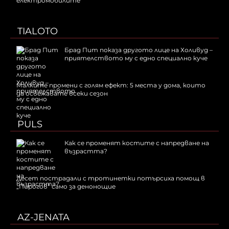
електромобилите
TIALOTO
Брад Пит показа другото лице на Холивуд –
приятелството му с едно специално куче
Малките промени с голям ефект: 5 места у дома, които
да освежавате всеки сезон
PULS
Как се променят костите с напредване на
възрастта?
Десет пострадали с тротинетки потърсиха помощ в
„Пирогов“ само за денонощие
AZ-JENATA