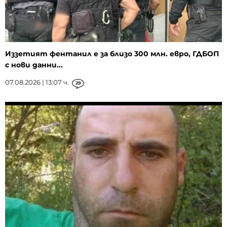
Иззетият фентанил е за близо 300 млн. евро, ГДБОП
с нови данни...
07.08.2026 | 13:07 ч.
29