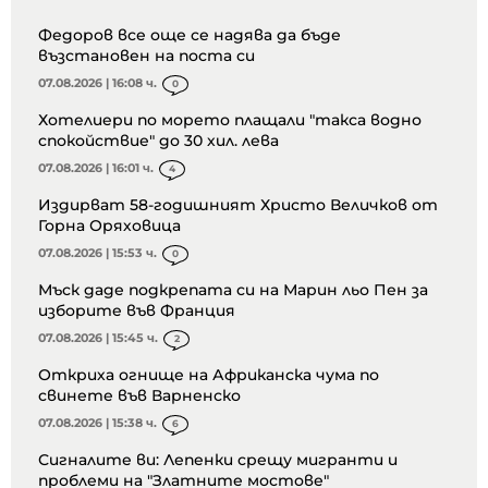
Федоров все още се надява да бъде
възстановен на поста си
07.08.2026 | 16:08 ч.
0
Хотелиери по морето плащали "такса водно
спокойствие" до 30 хил. лева
07.08.2026 | 16:01 ч.
4
Издирват 58-годишният Христо Величков от
Горна Оряховица
07.08.2026 | 15:53 ч.
0
Мъск даде подкрепата си на Марин льо Пен за
изборите във Франция
07.08.2026 | 15:45 ч.
2
Откриха огнище на Африканска чума по
свинете във Варненско
07.08.2026 | 15:38 ч.
6
Сигналите ви: Лепенки срещу мигранти и
проблеми на "Златните мостове"