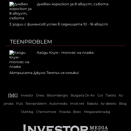
Дневен хороскоп за 8 август, събота
3 зодии с финансов успех в седмицата 10 - 16 август
TEENPROBLEM
Хайди Клум - топлес на плажа
Актрисата Джуно Темпъл се омъжи!
Investor
Dnes
Bloombergtv
Bulgaria On Air
Gol
Tialoto
Az-
jenata
Puls
Teenproblem
Automedia
Imoti.net
Rabota
Az-deteto
Blog
Start.bg
Chernomore
Posoka
Boec
Megavselena.bg