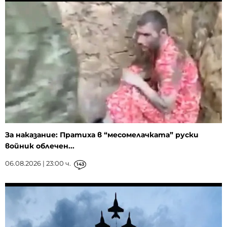
За наказание: Пратиха в “месомелачката” руски
войник облечен...
06.08.2026 | 23:00 ч.
143