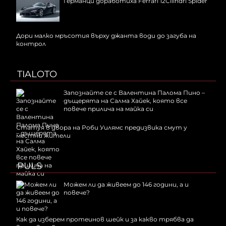
Германци доработиха Ferrari 12Cilindri Spider
Дори малко мръсотия върху джанта води до загуба на
контрол
TIALOTO
Запознайте се с Валентина Палома Пино –
дъщерята на Салма Хайек, която все
повече прилича на майка си
Статуя в двора на Роби Уилямс предизвика смут у
местни жители
PULS
Можем ли да живеем до 146 години, а и
повече?
Как да изберем протеинов шейк и за какво трябва да