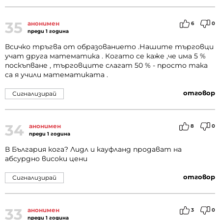
35
анонимен
6
0
преди 1 година
Всичко тръгва от образованието .Нашите търговци
учат друга математика . Когато се каже ,че има 5 %
поскъпване , търговците слагат 50 % - просто така
са я учили математиката .
отговор
Сигнализирай
34
анонимен
8
0
преди 1 година
В България кога? Лидл и кауфланд продават на
абсурдно високи цени
отговор
Сигнализирай
33
анонимен
3
0
преди 1 година