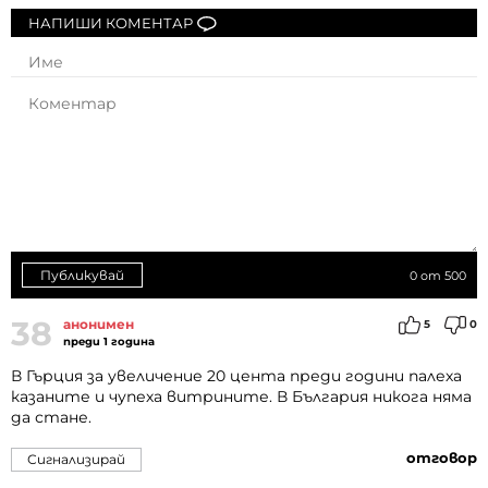
НАПИШИ КОМЕНТАР
Публикувай
0
от 500
38
анонимен
5
0
преди 1 година
В Гърция за увеличение 20 цента преди години палеха
казаните и чупеха витрините. В България никога няма
да стане.
отговор
Сигнализирай