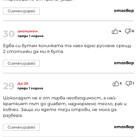
отговор
Сигнализирай
30
анонимен
4
6
преди 1 година
Едва си бутам количката та наех едно русначе срещу
2 стотинки да ми я бута.
отговор
Сигнализирай
29
До 26
5
1
преди 1 година
Шоколадът не е от първа необходимост, а най-
краткият път до диабет, наднормено тегло, рак и
ковчег. Защо ги ядете тези отрови, не мога да
разбера.
отговор
Сигнализирай