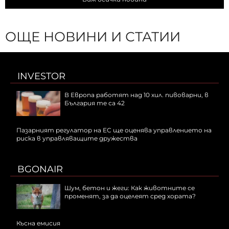
ОЩЕ НОВИНИ И СТАТИИ
INVESTOR
В Европа работят над 10 хил. пивоварни, в
България те са 42
Пазарният регулатор на ЕС ще оценява управлението на
риска в управляващите дружества
BGONAIR
Шум, бетон и жеги: Как животните се
променят, за да оцелеят сред хората?
Късна емисия