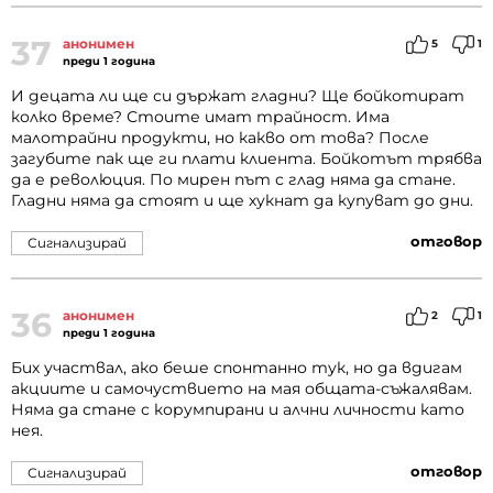
37
анонимен
5
1
преди 1 година
И децата ли ще си държат гладни? Ще бойкотират
колко време? Стоите имат трайност. Има
малотрайни продукти, но какво от това? После
загубите пак ще ги плати клиента. Бойкотът трябва
да е революция. По мирен път с глад няма да стане.
Гладни няма да стоят и ще хукнат да купуват до дни.
отговор
Сигнализирай
36
анонимен
2
1
преди 1 година
Бих участвал, ако беше спонтанно тук, но да вдигам
акциите и самочуствието на мая общата-съжалявам.
Няма да стане с корумпирани и алчни личности като
нея.
отговор
Сигнализирай