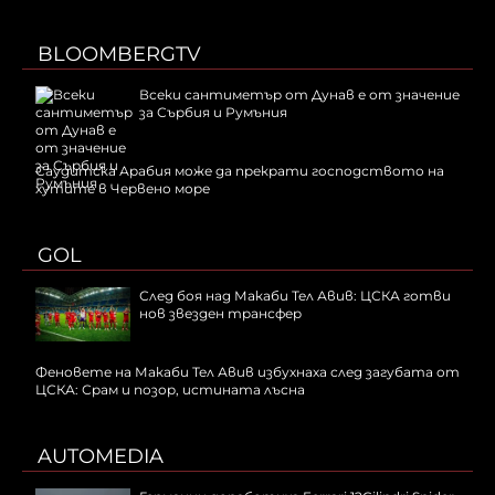
BLOOMBERGTV
Всеки сантиметър от Дунав е от значение
за Сърбия и Румъния
Саудитска Арабия може да прекрати господството на
хутите в Червено море
GOL
След боя над Макаби Тел Авив: ЦСКА готви
нов звезден трансфер
Феновете на Макаби Тел Авив избухнаха след загубата от
ЦСКА: Срам и позор, истината лъсна
AUTOMEDIA