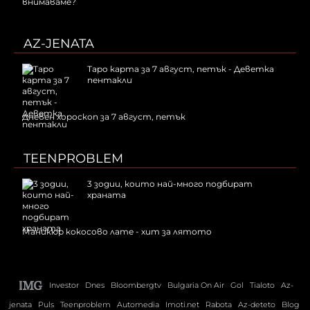
внимаваме?
AZ-JENATA
Таро карта за 7 август, петък - Деветка
пентакли
Дневен хороскоп за 7 август, петък
TEENPROBLEM
3 зодии, които най-много подбират
храната
Маникюр кокосово лате - хит за лятото
Investor
Dnes
Bloombergtv
Bulgaria On Air
Gol
Tialoto
Az-
jenata
Puls
Teenproblem
Automedia
Imoti.net
Rabota
Az-deteto
Blog