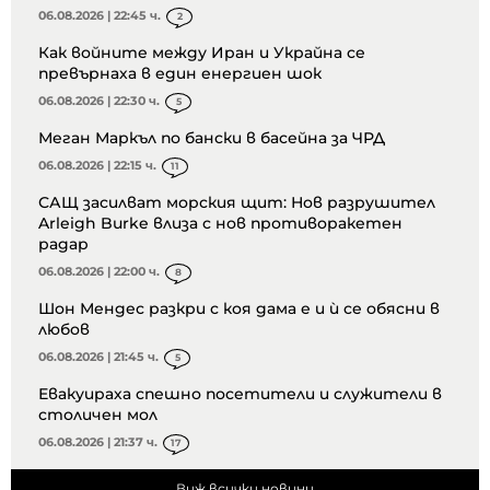
06.08.2026 | 22:45 ч.
2
Как войните между Иран и Украйна се
превърнаха в един енергиен шок
06.08.2026 | 22:30 ч.
5
Меган Маркъл по бански в басейна за ЧРД
06.08.2026 | 22:15 ч.
11
САЩ засилват морския щит: Нов разрушител
Arleigh Burke влиза с нов противоракетен
радар
06.08.2026 | 22:00 ч.
8
Шон Мендес разкри с коя дама е и ѝ се обясни в
любов
06.08.2026 | 21:45 ч.
5
Евакуираха спешно посетители и служители в
столичен мол
06.08.2026 | 21:37 ч.
17
Виж всички новини