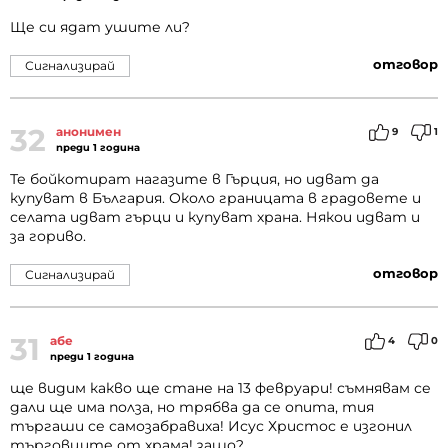
Ще си ядат ушите ли?
отговор
Сигнализирай
32
анонимен
9
1
преди 1 година
Те бойкотират нагазите в Гърция, но идват да
купуват в България. Около границата в градовете и
селата идват гърци и купуват храна. Някои идват и
за гориво.
отговор
Сигнализирай
31
абе
4
0
преди 1 година
ще видим какво ще стане на 13 февруари! съмнявам се
дали ще има полза, но трябва да се опита, тия
търгаши се самозабравиха! Исус Христос е изгонил
търговците от храма! защо?