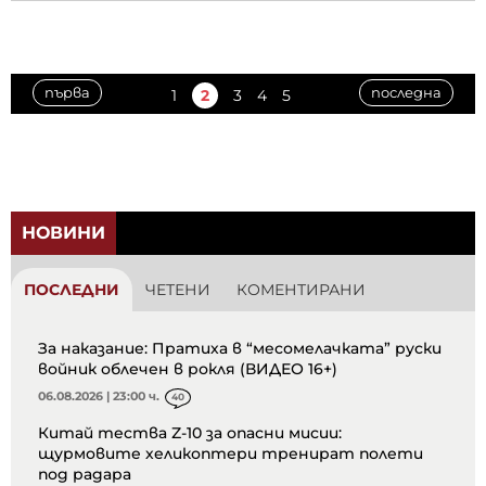
първа
последна
1
2
3
4
5
НОВИНИ
ПОСЛЕДНИ
ЧЕТЕНИ
КОМЕНТИРАНИ
За наказание: Пратиха в “месомелачката” руски
войник облечен в рокля (ВИДЕО 16+)
06.08.2026 | 23:00 ч.
40
Китай тества Z-10 за опасни мисии:
щурмовите хеликоптери тренират полети
под радара